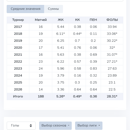
Средние значения
Суммы
Турнир
Матчей
ЖК
КК
ПЕН
ФОЛЫ
2017
16
5.44
0.38
0.06
33.94
2018
19
6.11
*
0.44
*
0.11
33.06
*
2019
20
6.25
0.7
0.2
30.22
*
2020
17
5.41
0.76
0.06
32
*
2021
16
5.63
0.38
0.69
31.07
*
2022
23
6.22
0.57
0.39
27.21
*
2023
24
5.96
0.58
0.83
27.63
2024
19
3.79
0.16
0.32
23.89
2025
20
3.75
0.3
0.25
23.1
2026
14
3.36
0.64
0.64
22.5
Итого
188
5.26
*
0.49
*
0.36
28.31
*
Выбор сезонов
Выбор лиги