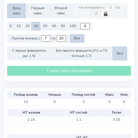
На интервале с
по
Весь
Первый
Второй
матч
тайм
тайм
5
10
15
20
30
40
50
100
Против команд с
по
Все
С явным фаворитом
Без явного фаворита (П1 и П2
Все
(до 1.5)
больше 1.7)
Статистика обновлена
Побед хозяев
Ничьих
Побед гостей
Макс
Мин
12
5
3
5
0
ИТ хозяев
ИТ гостей
Тотал
2.15
1.1
3.25
ИТ
ИТ