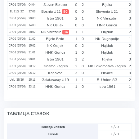
Slaven Belupo
0
2
Rijeka
2
CRO1 (25/26)
04.04
Bosnia U21
0
0
Slovenia U21
0
90
EU21Q (27)
27.03
Istra 1961
2
1
NK Varazdin
3
CRO1 (25/26)
20.03
NK Osijek
0
0
HNK Gorica
0
CRO1 (25/26)
14.03
NK Varazdin
1
1
Hajduk
2
84
CRO1 (25/26)
28.02
Bijelo Brdo
1
0
NK Dugopolje
1
CRO2 (25/26)
21.02
NK Osijek
0
2
Hajduk
2
CRO1 (25/26)
15.02
HNK Gorica
1
0
Hajduk
1
CRO1 (25/26)
31.01
Istra 1961
1
2
Rijeka
3
CRO1 (25/26)
20.01
Dinamo Zagreb
2
0
NK Lokomotiva Zagreb
2
CRO1 (25/26)
20.12
Karlovac
3
0
Hrvace
3
CRO2 (25/26)
05.12
Galatasaray U19
1
1
R. Union SG
2
UYL (25/26)
25.11
HNK Gorica
1
0
Istra 1961
1
CRO1 (25/26)
23.11
ТАБЛИЦА СТАВОК
Победа хозяев
9/20
Ничья
6/20