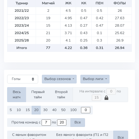
Турнир
Матчей
ЖК
КК
ПЕН
ФОЛЫ
2021/22
2
4.5
0.5
0.5
26
2022/23
19
4.95
0.47
0.42
27.63
2023/24
15
4.13
0.27
0.47
28.07
2024/25
21
3.71
0.43
0.1
25.62
2025/26
20
4.1
0.25
0.3
26.9
Итого
77
4.22
0.36
0.31
26.94
Выбор сезонов
Выбор лиги
На интервале с
по
Весь
Первый
Второй
матч
тайм
тайм
5
10
15
20
30
40
50
100
Против команд с
по
Все
С явным фаворитом
Без явного фаворита (П1 и П2
Все