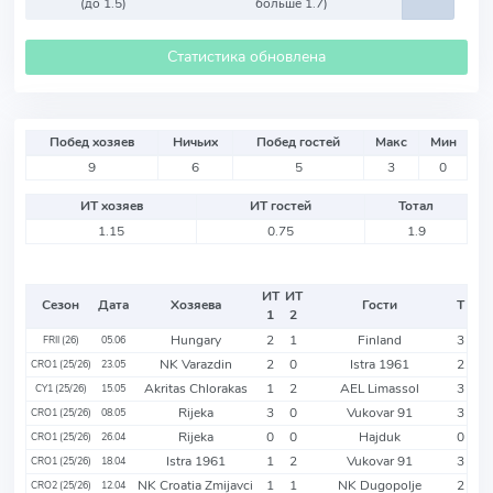
(до 1.5)
больше 1.7)
Статистика обновлена
Побед хозяев
Ничьих
Побед гостей
Макс
Мин
9
6
5
3
0
ИТ хозяев
ИТ гостей
Тотал
1.15
0.75
1.9
ИТ
ИТ
Сезон
Дата
Хозяева
Гости
Т
1
2
Hungary
2
1
Finland
3
FRII (26)
05.06
NK Varazdin
2
0
Istra 1961
2
CRO1 (25/26)
23.05
Akritas Chlorakas
1
2
AEL Limassol
3
CY1 (25/26)
15.05
Rijeka
3
0
Vukovar 91
3
CRO1 (25/26)
08.05
Rijeka
0
0
Hajduk
0
CRO1 (25/26)
26.04
Istra 1961
1
2
Vukovar 91
3
CRO1 (25/26)
18.04
NK Croatia Zmijavci
1
1
NK Dugopolje
2
CRO2 (25/26)
12.04