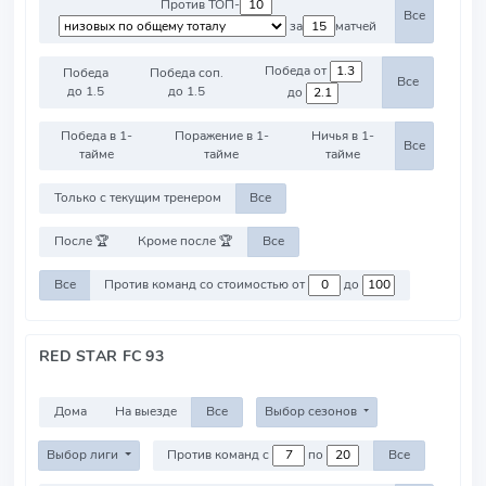
Против ТОП-
Все
за
матчей
Победа от
Победа
Победа соп.
Все
до 1.5
до 1.5
до
Победа в 1-
Поражение в 1-
Ничья в 1-
Все
тайме
тайме
тайме
Только с текущим тренером
Все
После 🏆
Кроме после 🏆
Все
Все
Против команд со стоимостью от
до
RED STAR FC 93
Дома
На выезде
Все
Выбор сезонов
Выбор лиги
Против команд с
по
Все