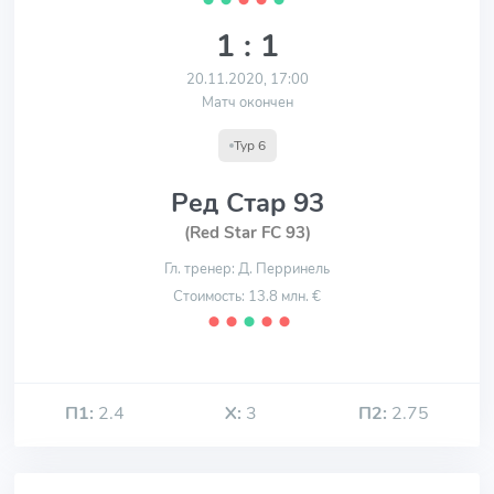
1 : 1
20.11.2020, 17:00
Матч окончен
Тур 6
Ред Стар 93
(Red Star FC 93)
Гл. тренер: Д. Перринель
Стоимость: 13.8 млн. €
⬤
⬤
⬤
⬤
⬤
П1:
2.4
Х:
3
П2:
2.75