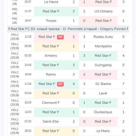
FRIC
Le Havre
2
1
Red Star F
3
25.07
(26)
FRIC
Red Star F
3
2
US Orleans
5
21.07
(26)
FRIC
Troyes
1
0
Red Star F
1
18.07
(26)
❗️ Red Star FC 93: новый тренер - D. Perrinelle
(старый - Gregory Poirier)
❗️
FRA2
Red Star F
2
3
Rodez Avey
5
90
12.05
(25/26)
FRA2
Red Star F
1
1
Montpellie
2
09.05
(25/26)
FRA2
Amiens
1
3
Red Star F
4
02.05
(25/26)
FRA2
Red Star F
3
2
Guingamp
5
24.04
(25/26)
FRA2
Reims
3
2
Red Star F
5
18.04
(25/26)
FRA2
Red Star F
4
3
SC Bastia
7
90
11.04
(25/26)
FRA2
Red Star F
0
0
Laval
0
03.04
(25/26)
FRA2
Clermont F
0
1
Red Star F
1
20.03
(25/26)
FRA2
Red Star F
1
0
Dunkerque
1
14.03
(25/26)
FRA2
Saint-Etie
2
0
Red Star F
2
07.03
(25/26)
FRA2
Red Star F
0
0
Le Mans
0
28.02
(25/26)