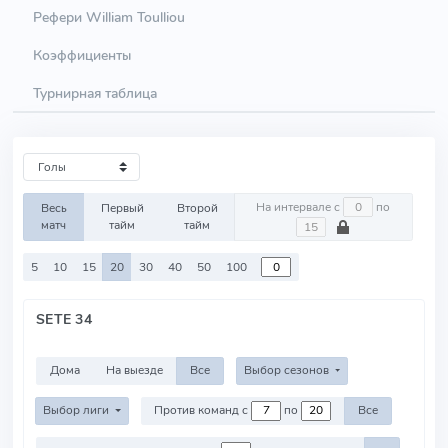
Рефери William Toulliou
Коэффициенты
Турнирная таблица
На интервале с
по
Весь
Первый
Второй
матч
тайм
тайм
5
10
15
20
30
40
50
100
SETE 34
Дома
На выезде
Все
Выбор сезонов
Выбор лиги
Против команд с
по
Все