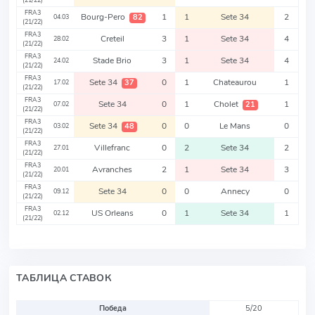
(21/22)
FRA3
Bourg-Pero
1
1
Sete 34
2
82
04.03
(21/22)
FRA3
Creteil
3
1
Sete 34
4
28.02
(21/22)
FRA3
Stade Brio
3
1
Sete 34
4
24.02
(21/22)
FRA3
Sete 34
0
1
Chateaurou
1
37
17.02
(21/22)
FRA3
Sete 34
0
1
Cholet
1
21
07.02
(21/22)
FRA3
Sete 34
0
0
Le Mans
0
48
03.02
(21/22)
FRA3
Villefranc
0
2
Sete 34
2
27.01
(21/22)
FRA3
Avranches
2
1
Sete 34
3
20.01
(21/22)
FRA3
Sete 34
0
0
Annecy
0
09.12
(21/22)
FRA3
US Orleans
0
1
Sete 34
1
02.12
(21/22)
ТАБЛИЦА СТАВОК
Победа
5/20