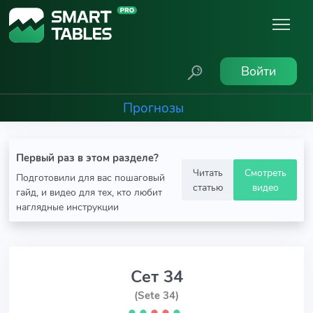
Войти
Прогнозы
Первый раз в этом разделе?
Читать
Смотреть
Подготовили для вас пошаговый
статью
видео
гайд, и видео для тех, кто любит
наглядные инструкции
Сет 34
(Sete 34)
⬤
⬤
⬤
⬤
⬤