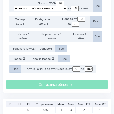
Против ТОП-
Все
за
матчей
Победа от
Победа
Победа соп.
Все
до 1.5
до 1.5
до
Победа в 1-
Поражение в 1-
Ничья в 1-
Все
тайме
тайме
тайме
Только с текущим тренером
Все
После 🏆
Кроме после 🏆
Все
Все
Против команд со стоимостью от
до
Статистика обновлена
В
Н
П
Ср. разница
Макс
Мин
Макс ИТ
Мин ИТ
5
6
9
-0.35
4
0
2
0