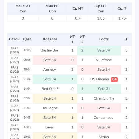
Макс ИТ
Мин ИТ
Ср ИТ
Ср ИТ
Ср. Т
Соп
Соп
Соп
3
0
0.7
1.05
1.75
ИТ
ИТ
Сезон
Дата
Хозяева
Гости
Т
1
2
FRA3
Bastia-Bor
1
2
Sete 34
3
12.05
(21/22)
FRA3
Sete 34
0
1
Villefranc
1
05.05
(21/22)
FRA3
Annecy
3
0
Sete 34
3
28.04
(21/22)
FRA3
Sete 34
1
0
US Orleans
1
84
21.04
(21/22)
FRA3
Red Star F
0
1
Sete 34
1
14.04
(21/22)
FRA3
Sete 34
1
1
Chambly Th
2
07.04
(21/22)
FRA3
Boulogne
1
0
Sete 34
1
31.03
(21/22)
FRA3
Sete 34
1
1
Concarneau
2
24.03
(21/22)
FRA3
Laval
1
0
Sete 34
1
17.03
(21/22)
FRA3
Sete 34
1
1
Sedan
2
10.03