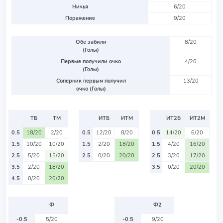
Ничья
6/20
Поражение
9/20
Обе забили
8/20
(Голы)
Первые получили очко
4/20
(Голы)
Соперник первым получил
13/20
очко (Голы)
ТБ
ТМ
ИТБ
ИТМ
ИТ2Б
ИТ2М
0.5
18/20
2/20
0.5
12/20
8/20
0.5
14/20
6/20
1.5
10/20
10/20
1.5
2/20
18/20
1.5
4/20
16/20
2.5
5/20
15/20
2.5
0/20
20/20
2.5
3/20
17/20
3.5
2/20
18/20
3.5
0/20
20/20
4.5
0/20
20/20
Ф
Ф2
-0.5
5/20
-0.5
9/20