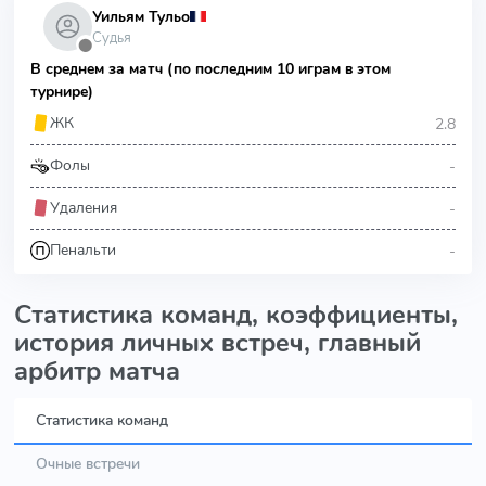
Уильям Тульо
Судья
⬤
В среднем за матч (по последним 10 играм в этом
турнире)
2.8
ЖК
-
Фолы
-
Удаления
-
Пенальти
Статистика команд, коэффициенты,
история личных встреч, главный
арбитр матча
Статистика команд
Очные встречи