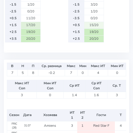
-1.5
1/20
-1.5
3/20
-2.5
0/20
-2.5
1/20
+0.5
11/20
-3.5
0/20
+1.5
17/20
+0.5
15/20
+2.5
19/20
+1.5
19/20
+3.5
20/20
+2.5
20/20
В
Н
П
Ср. разница
Макс
Мин
Макс ИТ
Мин ИТ
7
5
8
-0.2
7
0
4
0
Макс ИТ
Мин ИТ
Ср ИТ
Ср ИТ
Ср. Т
Соп
Соп
Соп
3
0
1.4
1.6
3
ИТ
ИТ
Сезон
Дата
Хозяева
Гости
Т
1
2
FRIC
Amiens
3
1
Red Star F
4
31.07
(26)