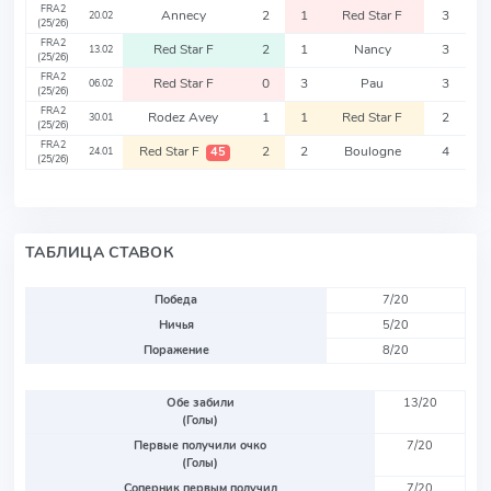
FRA2
Annecy
2
1
Red Star F
3
20.02
(25/26)
FRA2
Red Star F
2
1
Nancy
3
13.02
(25/26)
FRA2
Red Star F
0
3
Pau
3
06.02
(25/26)
FRA2
Rodez Avey
1
1
Red Star F
2
30.01
(25/26)
FRA2
Red Star F
2
2
Boulogne
4
45
24.01
(25/26)
ТАБЛИЦА СТАВОК
Победа
7/20
Ничья
5/20
Поражение
8/20
Обе забили
13/20
(Голы)
Первые получили очко
7/20
(Голы)
Соперник первым получил
7/20