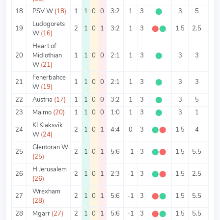
18
PSV W
(18)
1
1
0
0
3:2
1
3
⬤
3
5
3
Ludogorets
19
2
1
0
1
3:2
1
3
⬤
⬤
1.5
2.5
1.5
W
(16)
Heart of
20
Midlothian
1
1
0
0
2:1
1
3
⬤
3
3
2
W
(21)
Fenerbahce
21
1
1
0
0
2:1
1
3
⬤
3
3
2
W
(19)
22
Austria
(17)
1
1
0
0
3:2
1
3
⬤
3
5
3
23
Malmo
(20)
1
1
0
0
1:0
1
3
⬤
3
1
1
KI Klaksvik
24
2
1
0
1
4:4
0
3
⬤
⬤
1.5
4
2
W
(24)
Glentoran W
25
2
1
0
1
5:6
-1
3
⬤
⬤
1.5
5.5
2.5
(25)
H Jerusalem
26
2
1
0
1
2:3
-1
3
⬤
⬤
1.5
2.5
1
(26)
Wrexham
27
2
1
0
1
5:6
-1
3
⬤
⬤
1.5
5.5
2.5
(28)
28
Mgarr
(27)
2
1
0
1
5:6
-1
3
⬤
⬤
1.5
5.5
2.5