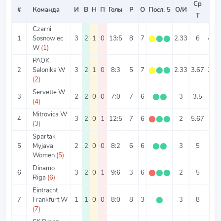
Ср
Ср
#
Команда
И
В
Н
П
Голы
Р
О
Посл. 5
О/И
Т
ИТ
Czarni
1
Sosnowiec
3
2
1
0
13:5
8
7
⬤
⬤
⬤
2.33
6
4.33
W
(1)
PAOK
2
Salonika W
3
2
1
0
8:3
5
7
⬤
⬤
⬤
2.33
3.67
2.67
(2)
Servette W
3
2
2
0
0
7:0
7
6
⬤
⬤
3
3.5
3.5
(4)
Mitrovica W
4
3
2
0
1
12:5
7
6
⬤
⬤
⬤
2
5.67
4
(3)
Spartak
5
Myjava
2
2
0
0
8:2
6
6
⬤
⬤
3
5
4
Women
(5)
Dinamo
6
3
2
0
1
9:6
3
6
⬤
⬤
⬤
2
5
3
Riga
(6)
Eintracht
7
Frankfurt W
1
1
0
0
8:0
8
3
⬤
3
8
8
(7)