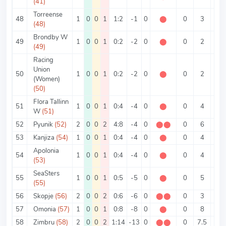
(41)
Torreense
48
1
0
0
1
1:2
-1
0
⬤
0
3
1
(48)
Brondby W
49
1
0
0
1
0:2
-2
0
⬤
0
2
0
(49)
Racing
Union
50
1
0
0
1
0:2
-2
0
⬤
0
2
0
(Women)
(50)
Flora Tallinn
51
1
0
0
1
0:4
-4
0
⬤
0
4
0
W
(51)
52
Pyunik
(52)
2
0
0
2
4:8
-4
0
⬤
⬤
0
6
2
53
Kanjiza
(54)
1
0
0
1
0:4
-4
0
⬤
0
4
0
Apolonia
54
1
0
0
1
0:4
-4
0
⬤
0
4
0
(53)
SeaSters
55
1
0
0
1
0:5
-5
0
⬤
0
5
0
(55)
56
Skopje
(56)
2
0
0
2
0:6
-6
0
⬤
⬤
0
3
0
57
Omonia
(57)
1
0
0
1
0:8
-8
0
⬤
0
8
0
58
Zimbru
(58)
2
0
0
2
1:14
-13
0
⬤
⬤
0
7.5
0.5