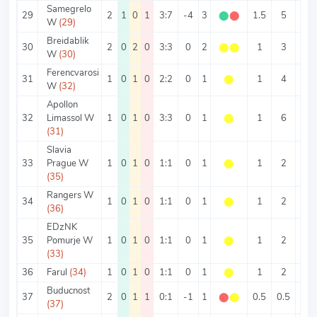
Samegrelo
29
2
1
0
1
3:7
-4
3
⬤
⬤
1.5
5
1.5
W
(29)
Breidablik
30
2
0
2
0
3:3
0
2
⬤
⬤
1
3
1.5
W
(30)
Ferencvarosi
31
1
0
1
0
2:2
0
1
⬤
1
4
2
W
(32)
Apollon
32
Limassol W
1
0
1
0
3:3
0
1
⬤
1
6
3
(31)
Slavia
33
Prague W
1
0
1
0
1:1
0
1
⬤
1
2
1
(35)
Rangers W
34
1
0
1
0
1:1
0
1
⬤
1
2
1
(36)
EDzNK
35
Pomurje W
1
0
1
0
1:1
0
1
⬤
1
2
1
(33)
36
Farul
(34)
1
0
1
0
1:1
0
1
⬤
1
2
1
Buducnost
37
2
0
1
1
0:1
-1
1
⬤
⬤
0.5
0.5
0
(37)