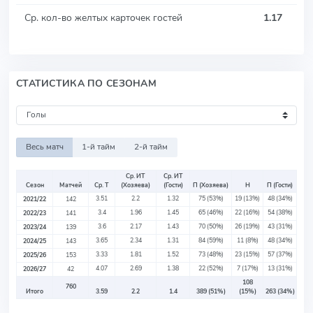
Ср. кол-во желтых карточек гостей
1.17
СТАТИСТИКА ПО СЕЗОНАМ
Весь матч
1-й тайм
2-й тайм
Ср. ИТ
Ср. ИТ
Сезон
Матчей
Ср. Т
(Хозяева)
(Гости)
П (Хозяева)
Н
П (Гости)
3.51
2.2
1.32
75
(53%)
19
(13%)
48
(34%)
2021/22
142
3.4
1.96
1.45
65
(46%)
22
(16%)
54
(38%)
2022/23
141
3.6
2.17
1.43
70
(50%)
26
(19%)
43
(31%)
2023/24
139
3.65
2.34
1.31
84
(59%)
11
(8%)
48
(34%)
2024/25
143
3.33
1.81
1.52
73
(48%)
23
(15%)
57
(37%)
2025/26
153
4.07
2.69
1.38
22
(52%)
7
(17%)
13
(31%)
2026/27
42
108
760
Итого
3.59
2.2
1.4
389
(51%)
(15%)
263
(34%)