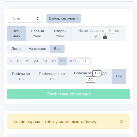
Выбор сезонов
На интервале с
по
Весь
Первый
Второй
матч
тайм
тайм
Дома
На выезде
Все
5
10
15
20
30
40
50
100
Победа от
до
Победа до
Победа соп. до
Все
1.5
1.5
Статистика обновлена
×
Свайп вправо, чтобы увидеть всю таблицу!