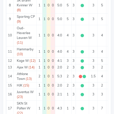
SK Brann
8
Kvinner W
1
1
0
0
5:0
5
3
⬤
3
5
5
(8)
Sporting CP
9
1
1
0
0
5:0
5
3
⬤
3
5
5
(9)
Oud-
Heverlee
10
1
1
0
0
4:0
4
3
⬤
3
4
4
Leuven W
(11)
Hammarby
11
1
1
0
0
4:0
4
3
⬤
3
4
4
(10)
12
Koge W
(12)
1
1
0
0
4:1
3
3
⬤
3
5
4
13
Ajax W
(14)
1
1
0
0
2:0
2
3
⬤
3
2
2
Athlone
14
2
1
0
1
5:3
2
3
⬤
⬤
1.5
4
2.5
Town
(13)
15
HJK
(15)
1
1
0
0
2:0
2
3
⬤
3
2
2
Juventus W
16
1
1
0
0
2:1
1
3
⬤
3
3
2
(23)
SKN St
17
Polten W
1
1
0
0
4:3
1
3
⬤
3
7
4
(22)