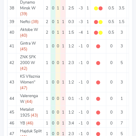
Dynamo
38
Minsk W
2
0
1
1
2:5
-3
1
⬤
⬤
0.5
3.5
1
(39)
39
Neftci
(38)
2
0
1
1
0:3
-3
1
⬤
⬤
0.5
1.5
0
Aktobe W
40
2
0
1
1
1:5
-4
1
⬤
⬤
0.5
3
0.5
(40)
Gintra W
41
1
0
0
1
1:2
-1
0
⬤
0
3
1
(45)
ZNK SFK
42
2000 W
1
0
0
1
2:3
-1
0
⬤
0
5
2
(42)
KS Vllaznia
43
Women"
1
0
0
1
1:2
-1
0
⬤
0
3
1
(47)
Valerenga
44
1
0
0
1
0:1
-1
0
⬤
0
1
0
W
(44)
Metalist
45
1
0
0
1
1:2
-1
0
⬤
0
3
1
1925
(43)
46
YB
(46)
1
0
0
1
3:4
-1
0
⬤
0
7
3
Hajduk Split
47
1
0
0
1
2:3
-1
0
⬤
0
5
2