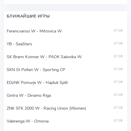
БЛИЖАЙШИЕ ИГРЫ
Ferencvarosi W - Mitrovica W
07.08
YB - SeaSters
07.08
SK Brann Kvinner W - PAOK Salonika W
07.08
SKN St Polten W - Sporting CP
07.08
EDzNK Pomurje W - Hajduk Split
07.08
Gintra W - Dinamo Riga
07.08
ZNK SFK 2000 W - Racing Union (Women)
07.08
Valerenga W - Omonia
07.08