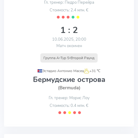
Гл. тренер: Педро Перейра
Стоимость: 2.4 млн. €
⬤
⬤
⬤
⬤
⬤
1 : 2
10.06.2025, 20:00
Матч окончен
Группа A
Тур 5
Второй Раунд
Эстадио Антонио Масео
,
+31 ℃
Бермудские острова
(Bermuda)
Гл. тренер: Морис Лоу
Стоимость: 0.4 млн. €
⬤
⬤
⬤
⬤
⬤