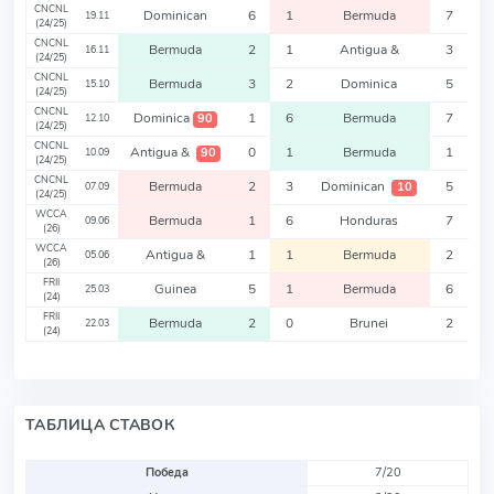
CNCNL
Dominican
6
1
Bermuda
7
19.11
(24/25)
CNCNL
Bermuda
2
1
Antigua &
3
16.11
(24/25)
CNCNL
Bermuda
3
2
Dominica
5
15.10
(24/25)
CNCNL
Dominica
1
6
Bermuda
7
90
12.10
(24/25)
CNCNL
Antigua &
0
1
Bermuda
1
90
10.09
(24/25)
CNCNL
Bermuda
2
3
Dominican
5
10
07.09
(24/25)
WCCA
Bermuda
1
6
Honduras
7
09.06
(26)
WCCA
Antigua &
1
1
Bermuda
2
05.06
(26)
FRII
Guinea
5
1
Bermuda
6
25.03
(24)
FRII
Bermuda
2
0
Brunei
2
22.03
(24)
ТАБЛИЦА СТАВОК
Победа
7/20