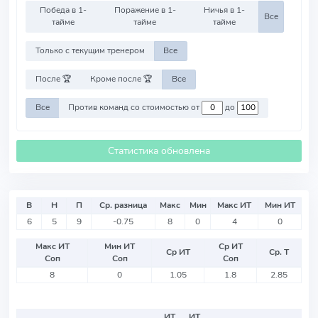
Победа в 1-
Поражение в 1-
Ничья в 1-
Все
тайме
тайме
тайме
Только с текущим тренером
Все
После 🏆
Кроме после 🏆
Все
Все
Против команд со стоимостью от
до
Статистика обновлена
В
Н
П
Ср. разница
Макс
Мин
Макс ИТ
Мин ИТ
6
5
9
-0.75
8
0
4
0
Макс ИТ
Мин ИТ
Ср ИТ
Ср ИТ
Ср. Т
Соп
Соп
Соп
8
0
1.05
1.8
2.85
ИТ
ИТ