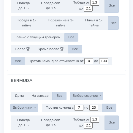
Победа от
Победа
Победа соп.
Все
до 1.5
до 1.5
до
Победа в 1-
Поражение в 1-
Ничья в 1-
Все
тайме
тайме
тайме
Только с текущим тренером
Все
После 🏆
Кроме после 🏆
Все
Все
Против команд со стоимостью от
до
BERMUDA
Дома
На выезде
Все
Выбор сезонов
Выбор лиги
Против команд с
по
Все
Победа от
Победа
Победа соп.
Все
до 1.5
до 1.5
до