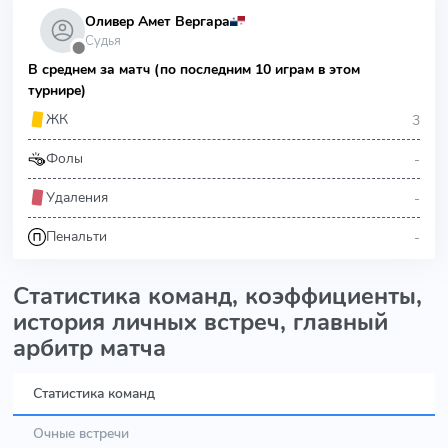
Оливер Амет Вергара
Судья
⬤
В среднем за матч (по последним 10 играм в этом
турнире)
3
ЖК
-
Фолы
-
Удаления
-
Пенальти
Статистика команд, коэффициенты,
история личных встреч, главный
арбитр матча
Статистика команд
Очные встречи