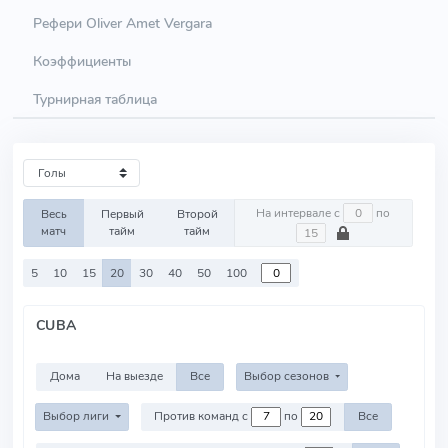
Рефери Oliver Amet Vergara
Коэффициенты
Турнирная таблица
На интервале с
по
Весь
Первый
Второй
матч
тайм
тайм
5
10
15
20
30
40
50
100
CUBA
Дома
На выезде
Все
Выбор сезонов
Выбор лиги
Против команд с
по
Все