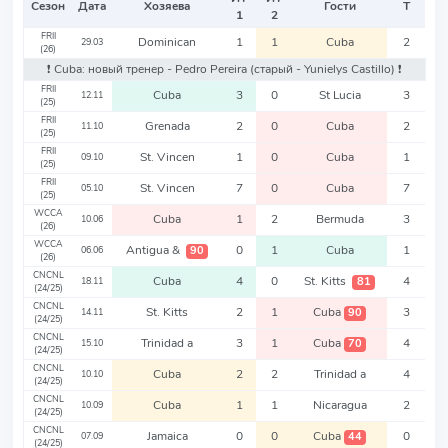
Сезон
Дата
Хозяева
Гости
Т
1
2
FRII
Dominican
1
1
Cuba
2
29.03
(26)
❗️ Cuba: новый тренер - Pedro Pereira
(старый - Yunielys Castillo)
❗️
FRII
Cuba
3
0
St Lucia
3
12.11
(25)
FRII
Grenada
2
0
Cuba
2
11.10
(25)
FRII
St. Vincen
1
0
Cuba
1
09.10
(25)
FRII
St. Vincen
7
0
Cuba
7
05.10
(25)
WCCA
Cuba
1
2
Bermuda
3
10.06
(26)
WCCA
Antigua &
0
1
Cuba
1
90
06.06
(26)
CNCNL
Cuba
4
0
St. Kitts
4
81
18.11
(24/25)
CNCNL
St. Kitts
2
1
Cuba
3
90
14.11
(24/25)
CNCNL
Trinidad a
3
1
Cuba
4
70
15.10
(24/25)
CNCNL
Cuba
2
2
Trinidad a
4
10.10
(24/25)
CNCNL
Cuba
1
1
Nicaragua
2
10.09
(24/25)
CNCNL
Jamaica
0
0
Cuba
0
44
07.09
(24/25)