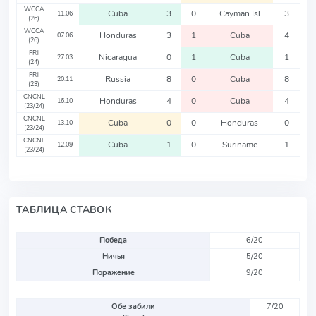
WCCA
Cuba
3
0
Cayman Isl
3
11.06
(26)
WCCA
Honduras
3
1
Cuba
4
07.06
(26)
FRII
Nicaragua
0
1
Cuba
1
27.03
(24)
FRII
Russia
8
0
Cuba
8
20.11
(23)
CNCNL
Honduras
4
0
Cuba
4
16.10
(23/24)
CNCNL
Cuba
0
0
Honduras
0
13.10
(23/24)
CNCNL
Cuba
1
0
Suriname
1
12.09
(23/24)
ТАБЛИЦА СТАВОК
Победа
6/20
Ничья
5/20
Поражение
9/20
Обе забили
7/20