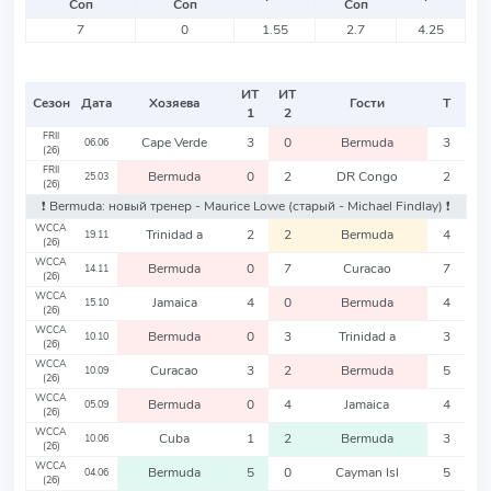
Соп
Соп
Соп
7
0
1.55
2.7
4.25
ИТ
ИТ
Сезон
Дата
Хозяева
Гости
Т
1
2
FRII
Cape Verde
3
0
Bermuda
3
06.06
(26)
FRII
Bermuda
0
2
DR Congo
2
25.03
(26)
❗️ Bermuda: новый тренер - Maurice Lowe
(старый - Michael Findlay)
❗️
WCCA
Trinidad a
2
2
Bermuda
4
19.11
(26)
WCCA
Bermuda
0
7
Curacao
7
14.11
(26)
WCCA
Jamaica
4
0
Bermuda
4
15.10
(26)
WCCA
Bermuda
0
3
Trinidad a
3
10.10
(26)
WCCA
Curacao
3
2
Bermuda
5
10.09
(26)
WCCA
Bermuda
0
4
Jamaica
4
05.09
(26)
WCCA
Cuba
1
2
Bermuda
3
10.06
(26)
WCCA
Bermuda
5
0
Cayman Isl
5
04.06
(26)