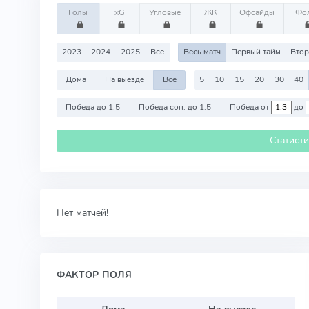
Голы
xG
Угловые
ЖК
Офсайды
Фо
2023
2024
2025
Все
Весь матч
Первый тайм
Втор
Дома
На выезде
Все
5
10
15
20
30
40
Победа до 1.5
Победа соп. до 1.5
Победа от
до
Статист
Нет матчей!
ФАКТОР ПОЛЯ
Дома
На выезде