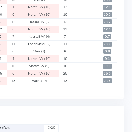
12
1
Norchi W
(10)
13
12:1
10
0
Norchi W
(10)
10
10:0
0
12
Batumi W
(5)
12
0:12
12
0
Norchi W
(10)
12
12:0
0
7
Kvartali W
(4)
7
0:7
0
11
Lanchkhuti
(2)
11
0:11
0
6
Vere
(7)
6
0:6
9
1
Norchi W
(10)
10
9:1
0
10
Martve W
(9)
10
0:10
25
0
Norchi W
(10)
25
25:0
0
13
Racha
(9)
13
0:13
 (Голы)
3/20