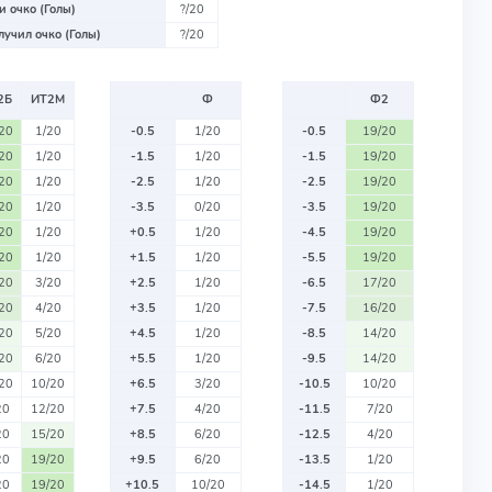
 очко (Голы)
?/20
учил очко (Голы)
?/20
2Б
ИТ2М
Ф
Ф2
/20
1/20
-0.5
1/20
-0.5
19/20
/20
1/20
-1.5
1/20
-1.5
19/20
/20
1/20
-2.5
1/20
-2.5
19/20
/20
1/20
-3.5
0/20
-3.5
19/20
/20
1/20
+0.5
1/20
-4.5
19/20
/20
1/20
+1.5
1/20
-5.5
19/20
/20
3/20
+2.5
1/20
-6.5
17/20
/20
4/20
+3.5
1/20
-7.5
16/20
/20
5/20
+4.5
1/20
-8.5
14/20
/20
6/20
+5.5
1/20
-9.5
14/20
/20
10/20
+6.5
3/20
-10.5
10/20
20
12/20
+7.5
4/20
-11.5
7/20
20
15/20
+8.5
6/20
-12.5
4/20
20
19/20
+9.5
6/20
-13.5
1/20
20
19/20
+10.5
10/20
-14.5
1/20