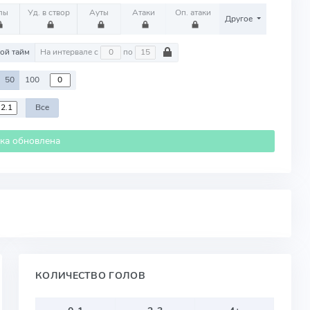
лы
Уд. в створ
Ауты
Атаки
Оп. атаки
Другое
ой тайм
На интервале с
по
50
100
Все
ика обновлена
КОЛИЧЕСТВО ГОЛОВ