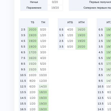
Ничья
0/20
Первые получили
Поражение
19/20
Соперник первым пол
ТБ
ТМ
ИТБ
ИТМ
ИТ
2.5
20/20
0/20
0.5
4/20
16/20
0.5
19
3.5
19/20
1/20
1.5
1/20
19/20
1.5
19
4.5
19/20
1/20
2.5
1/20
19/20
2.5
19
5.5
19/20
1/20
3.5
0/20
20/20
3.5
19
6.5
17/20
3/20
4.5
19
7.5
16/20
4/20
5.5
19
8.5
15/20
5/20
6.5
17
9.5
15/20
5/20
7.5
16
10.5
10/20
10/20
8.5
15
11.5
8/20
12/20
9.5
14
12.5
6/20
14/20
10.5
10
13.5
2/20
18/20
11.5
8/
14.5
1/20
19/20
12.5
5/
15.5
1/20
19/20
13.5
1/
16.5
1/20
19/20
14.5
1/