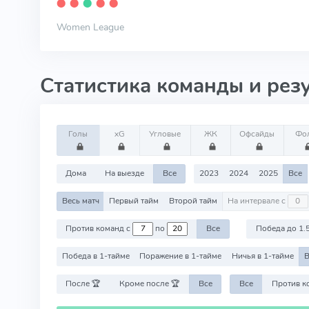
⬤
⬤
⬤
⬤
⬤
Women League
Статистика команды и рез
Голы
xG
Угловые
ЖК
Офсайды
Фо
Дома
На выезде
Все
2023
2024
2025
Все
Весь матч
Первый тайм
Второй тайм
На интервале с
Против команд с
по
Все
Победа до 1.
Победа в 1-тайме
Поражение в 1-тайме
Ничья в 1-тайме
В
После 🏆
Кроме после 🏆
Все
Все