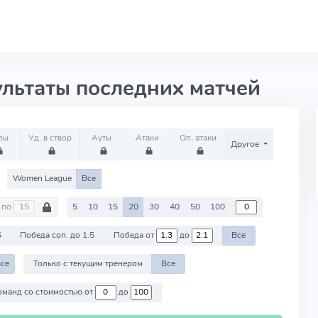
ультаты последних матчей
лы
Уд. в створ
Ауты
Атаки
Оп. атаки
Другое
Women League
Все
по
5
10
15
20
30
40
50
100
5
Победа соп. до 1.5
Победа от
до
Все
се
Только с текущим тренером
Все
Против команд со стоимостью от
до