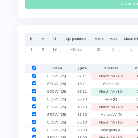
Статист
В
Н
П
Ср. разница
Макс
Мин
Макс И
1
0
19
-10.25
25
3
3
Сезон
Дата
Хозяева
И
GEOW
(25)
22.11
Norchi W
(10)
GEOW
(25)
16.11
Racha
(5)
GEOW
(25)
08.11
Norchi W
(10)
GEOW
(25)
25.10
Vere
(6)
GEOW
(25)
19.10
Norchi W
(10)
GEOW
(25)
11.10
Martve W
(9)
GEOW
(25)
05.10
Norchi W
(10)
GEOW
(25)
20.09
Samegrelo
(8)
GEOW
(25)
13.09
Norchi W
(10)