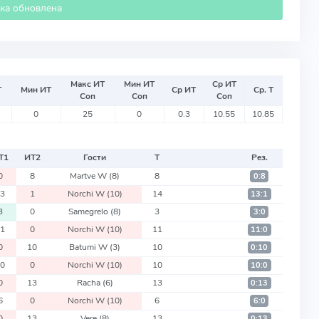
ика обновлена
Макс ИТ
Мин ИТ
Ср ИТ
Т
Мин ИТ
Ср ИТ
Ср. Т
Соп
Соп
Соп
0
25
0
0.3
10.55
10.85
Т
1
ИТ
2
Гости
Т
Рез.
0
8
Martve W
(8)
8
0:8
13
1
Norchi W
(10)
14
13:1
3
0
Samegrelo
(8)
3
3:0
11
0
Norchi W
(10)
11
11:0
0
10
Batumi W
(3)
10
0:10
10
0
Norchi W
(10)
10
10:0
0
13
Racha
(6)
13
0:13
6
0
Norchi W
(10)
6
6:0
0
13
Vere
(8)
13
0:13