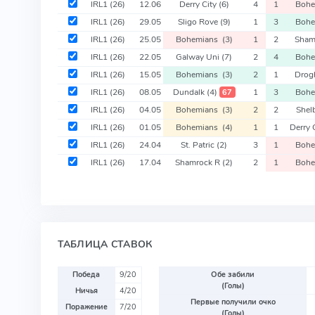
IRL1
(26)
12.06
Derry City
(6)
4
1
Boh
IRL1
(26)
29.05
Sligo Rove
(9)
1
3
Boh
IRL1
(26)
25.05
Bohemians
(3)
1
2
Sham
IRL1
(26)
22.05
Galway Uni
(7)
2
4
Boh
IRL1
(26)
15.05
Bohemians
(3)
2
1
Drog
IRL1
(26)
08.05
Dundalk
(4)
1
3
Boh
67
IRL1
(26)
04.05
Bohemians
(3)
2
2
Shel
IRL1
(26)
01.05
Bohemians
(4)
1
1
Derry 
IRL1
(26)
24.04
St. Patric
(2)
3
1
Boh
IRL1
(26)
17.04
Shamrock R
(2)
2
1
Boh
ТАБЛИЦА СТАВОК
Победа
9/20
Обе забили
(Голы)
Ничья
4/20
Первые получили очко
Поражение
7/20
(Голы)