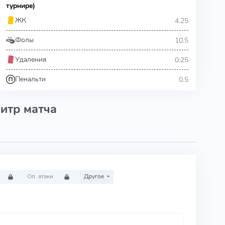
турнире)
4.25
ЖК
10.5
Фолы
0.25
Удаления
0.5
Пенальти
итр матча
Оп. атаки
Другое