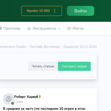
Войти
Фрибет 15 000
Прогнозы
Инструменты
Матчи
Bohemians Dublin - Dundalk (Богемиан - Дандолк) 19.11.2020
Читать статью
Смотреть видео
Роберт Харви
Судья
⬤
В среднем за матч (по последним 10 играм в этом