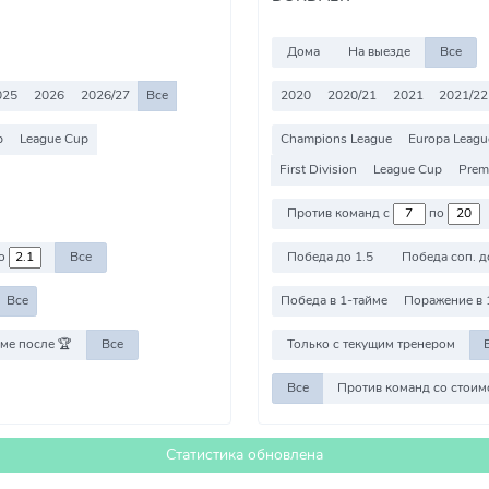
Дома
На выезде
Все
025
2026
2026/27
Все
2020
2020/21
2021
2021/22
p
League Cup
Champions League
Europa Leagu
First Division
League Cup
Premi
Против команд с
по
о
Все
Победа до 1.5
Победа соп. д
Все
Победа в 1-тайме
Поражение в 
ме после 🏆
Все
Только с текущим тренером
Все
Статистика обновлена