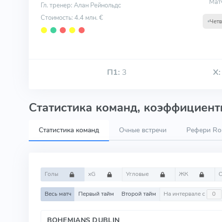
Мат
Гл. тренер: Алан Рейнольдс
Стоимость: 4.4 млн. €
Чет
⬤
⬤
⬤
⬤
⬤
П1:
3
Х:
Статистика команд, коэффициенты
Статистика команд
Очные встречи
Рефери Ro
Голы
xG
Угловые
ЖК
Весь матч
Первый тайм
Второй тайм
На интервале с
BOHEMIANS DUBLIN