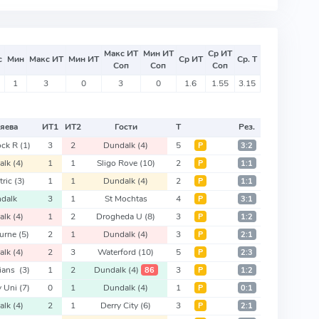
Макс ИТ
Мин ИТ
Ср ИТ
с
Мин
Макс ИТ
Мин ИТ
Ср ИТ
Ср. Т
Соп
Соп
Соп
1
3
0
3
0
1.6
1.55
3.15
яева
ИТ
1
ИТ
2
Гости
Т
Рез.
ock R
(1)
3
2
Dundalk
(4)
5
Р
3:2
alk
(4)
1
1
Sligo Rove
(10)
2
Р
1:1
tric
(3)
1
1
Dundalk
(4)
2
Р
1:1
dalk
3
1
St Mochtas
4
Р
3:1
alk
(4)
1
2
Drogheda U
(8)
3
Р
1:2
ourne
(5)
2
1
Dundalk
(4)
3
Р
2:1
alk
(4)
2
3
Waterford
(10)
5
Р
2:3
ians
(3)
1
2
Dundalk
(4)
3
86
Р
1:2
y Uni
(7)
0
1
Dundalk
(4)
1
Р
0:1
alk
(4)
2
1
Derry City
(6)
3
Р
2:1