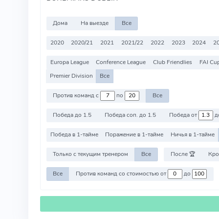
Дома
На выезде
Все
2020
2020/21
2021
2021/22
2022
2023
2024
2
Europa League
Conference League
Club Friendlies
FAI Cu
Premier Division
Все
Против команд с
по
Все
Победа до 1.5
Победа соп. до 1.5
Победа от
д
Победа в 1-тайме
Поражение в 1-тайме
Ничья в 1-тайме
Только с текущим тренером
Все
После 🏆
Кро
Все
Против команд со стоимостью от
до