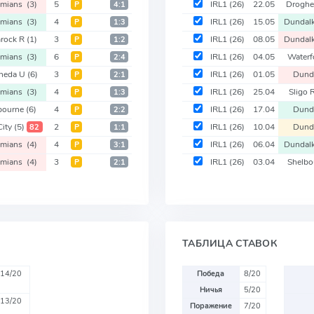
emians
(3)
5
IRL1
(26)
22.05
Drogh
Р
4:1
emians
(3)
4
IRL1
(26)
15.05
Dundal
Р
1:3
rock R
(1)
3
IRL1
(26)
08.05
Dundal
Р
1:2
emians
(3)
6
IRL1
(26)
04.05
Water
Р
2:4
heda U
(6)
3
IRL1
(26)
01.05
Dund
Р
2:1
emians
(3)
4
IRL1
(26)
25.04
Sligo
Р
1:3
bourne
(6)
4
IRL1
(26)
17.04
Dund
Р
2:2
City
(5)
2
IRL1
(26)
10.04
Dund
82
Р
1:1
emians
(4)
4
IRL1
(26)
06.04
Dundal
Р
3:1
emians
(4)
3
IRL1
(26)
03.04
Shelb
Р
2:1
ТАБЛИЦА СТАВОК
14/20
Победа
8/20
Ничья
5/20
13/20
Поражение
7/20