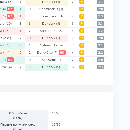
eda U
(8)
1
1
Dundalk
(4)
2
Р
1:1
k
(4)
1
0
Shamrock R
(1)
1
87
Р
1:0
k
(4)
1
3
Bohemians
(3)
4
67
Р
1:3
ford
(10)
3
3
Dundalk
(4)
6
Р
3:3
alk
(3)
1
2
Shelbourne
(8)
3
Р
1:2
 Rove
(9)
2
0
Dundalk
(3)
2
Р
2:0
alk
(4)
2
1
Galway Uni
(5)
3
Р
2:1
alk
(4)
2
2
Derry City
(7)
4
90
Р
2:2
k
(4)
2
0
St. Patric
(1)
2
81
Р
2:0
ourne
(4)
2
3
Dundalk
(5)
5
Р
2:3
Обе забили
16/20
(Голы)
Первые получили очко
15/20
(Голы)