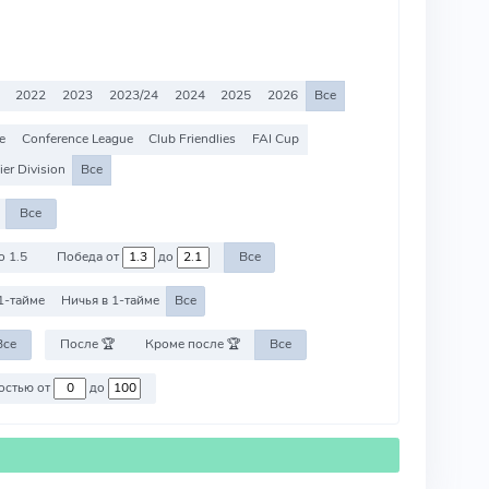
2022
2023
2023/24
2024
2025
2026
Все
e
Conference League
Club Friendlies
FAI Cup
er Division
Все
Все
о 1.5
Победа от
до
Все
1-тайме
Ничья в 1-тайме
Все
Все
После 🏆
Кроме после 🏆
Все
Против команд со стоимостью от
до