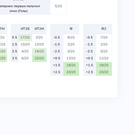
оперник первым получил
5/20
очко (Голы)
ТМ
ИТ2Б
ИТ2М
Ф
Ф2
/20
0.5
17/20
3/20
-0.5
8/20
-0.5
7/20
/20
1.5
10/20
10/20
-1.5
2/20
-1.5
2/20
/20
2.5
4/20
16/20
-2.5
0/20
-2.5
0/20
/20
3.5
0/20
20/20
+0.5
13/20
+0.5
12/20
+1.5
18/20
+1.5
18/20
+2.5
20/20
+2.5
20/20