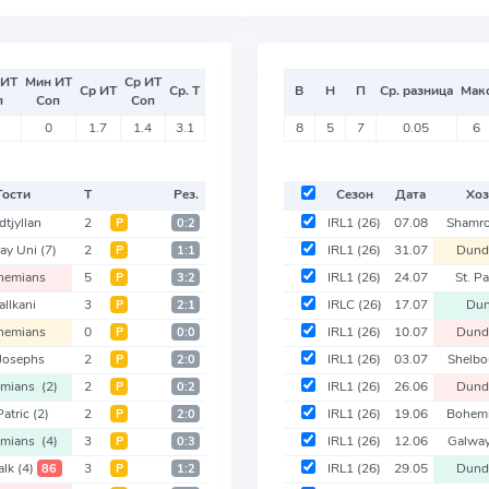
 ИТ
Мин ИТ
Ср ИТ
Ср ИТ
Ср. Т
В
Н
П
Ср. разница
Мак
п
Соп
Соп
0
1.7
1.4
3.1
8
5
7
0.05
6
Гости
Т
Рез.
Сезон
Дата
Хоз
dtjyllan
2
IRL1
(26)
07.08
Shamr
Р
0:2
ay Uni
(7)
2
IRL1
(26)
31.07
Dund
Р
1:1
hemians
5
IRL1
(26)
24.07
St. Pa
Р
3:2
allkani
3
IRLC
(26)
17.07
Dun
Р
2:1
hemians
0
IRL1
(26)
10.07
Dund
Р
0:0
 Josephs
2
IRL1
(26)
03.07
Shelb
Р
2:0
emians
(2)
2
IRL1
(26)
26.06
Dund
Р
0:2
Patric
(2)
2
IRL1
(26)
19.06
Bohem
Р
2:0
emians
(4)
3
IRL1
(26)
12.06
Galwa
Р
0:3
alk
(4)
3
IRL1
(26)
29.05
Dund
86
Р
1:2