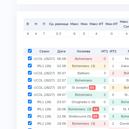
Макс
В
Н
П
Ср. разница
Макс
Мин
Макс ИТ
Мин ИТ
Со
9
4
7
0.3
6
0
4
0
4
Сезон
Дата
Хозяева
ИТ
1
ИТ
2
UCOL
(26/27)
06.08
Bohemians
0
2
Mi
IRL1
(26)
02.08
Bohemians
(3)
1
1
Galw
UCOL
(26/27)
30.07
Ballkani
3
2
Bo
UCOL
(26/27)
22.07
Bohemians
2
1
B
UCOL
(26/27)
16.07
St Josephs
0
0
Bo
65
UCOL
(26/27)
09.07
Bohemians
2
0
St
IRL1
(26)
03.07
Drogheda U
(8)
0
2
Boh
IRL1
(26)
26.06
Bohemians
(3)
2
0
St. 
44
IRL1
(26)
22.06
Shelbourne
(5)
0
3
Boh
88
IRL1
(26)
19.06
Bohemians
(3)
1
2
Dund