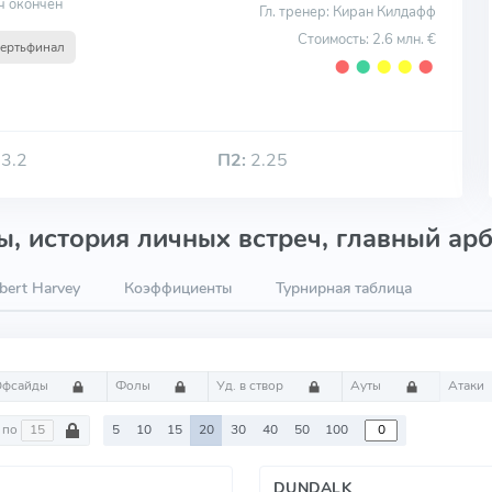
ч окончен
Гл. тренер: Киран Килдафф
Стоимость: 2.6 млн. €
вертьфинал
⬤
⬤
⬤
⬤
⬤
3.2
П2:
2.25
, история личных встреч, главный арб
bert Harvey
Коэффициенты
Турнирная таблица
Офсайды
Фолы
Уд. в створ
Ауты
Атаки
по
5
10
15
20
30
40
50
100
DUNDALK