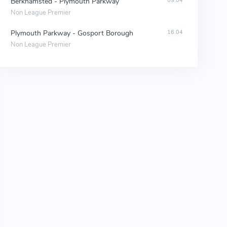
Berkhamsted - Plymouth Parkway
09.04
Non League Premier
Plymouth Parkway - Gosport Borough
16.04
Non League Premier