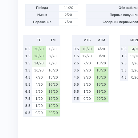
Победа
11/20
Обе забили
Ничья
2/20
Первые получили
Поражение
7/20
Соперник первым пол
ТБ
ТМ
ИТБ
ИТМ
ИТ2
0.5
20/20
0/20
0.5
16/20
4/20
0.5
14/2
1.5
18/20
2/20
1.5
12/20
8/20
1.5
11/2
2.5
14/20
6/20
2.5
7/20
13/20
2.5
7/2
3.5
10/20
10/20
3.5
2/20
18/20
3.5
3/2
4.5
7/20
13/20
4.5
2/20
18/20
4.5
0/2
5.5
4/20
16/20
5.5
2/20
18/20
6.5
2/20
18/20
6.5
1/20
19/20
7.5
1/20
19/20
7.5
0/20
20/20
8.5
1/20
19/20
9.5
0/20
20/20