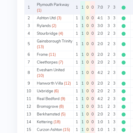
Plymouth Parkway
1
1
1
0
0
7:0
7
3
⬤
(1)
2
Ashton Utd
(3)
1
1
0
0
4:1
3
3
⬤
3
Rylands
(2)
1
1
0
0
3:0
3
3
⬤
4
Stourbridge
(4)
1
1
0
0
2:0
2
3
⬤
Gainsborough Trinity
5
1
1
0
0
2:0
2
3
⬤
(13)
6
Frome
(11)
1
1
0
0
2:0
2
3
⬤
7
Cleethorpes
(7)
1
1
0
0
2:0
2
3
⬤
Evesham United
8
1
1
0
0
4:2
2
3
⬤
(10)
9
Hanworth Villa
(12)
1
1
0
0
2:0
2
3
⬤
10
Uxbridge
(6)
1
1
0
0
2:0
2
3
⬤
11
Real Bedford
(9)
1
1
0
0
4:2
2
3
⬤
12
Bromsgrove
(8)
1
1
0
0
3:1
2
3
⬤
13
Berkhamsted
(5)
1
1
0
0
2:0
2
3
⬤
14
Kettering
(18)
1
1
0
0
1:0
1
3
⬤
15
Curzon Ashton
(15)
1
1
0
0
1:0
1
3
⬤