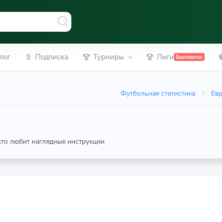
лог
Подписка
Турниры
Лиги
Бесплатно
Футбольная статистика
Ев
 кто любит наглядные инструкции