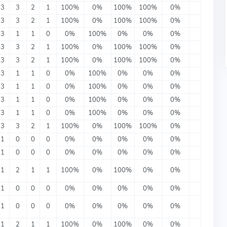
3
3
2
1
100%
0%
100%
100%
0%
3
3
2
1
100%
0%
100%
100%
0%
3
1
1
0
0%
100%
0%
0%
0%
3
3
2
1
100%
0%
100%
100%
0%
3
3
2
1
100%
0%
100%
100%
0%
3
1
1
0
0%
100%
0%
0%
0%
3
1
1
0
0%
100%
0%
0%
0%
3
1
1
0
0%
100%
0%
0%
0%
3
1
1
0
0%
100%
0%
0%
0%
3
3
2
1
100%
0%
100%
100%
0%
1
0
0
0
0%
0%
0%
0%
0%
1
0
0
0
0%
0%
0%
0%
0%
1
2
1
1
100%
0%
100%
0%
0%
1
0
0
0
0%
0%
0%
0%
0%
1
0
0
0
0%
0%
0%
0%
0%
1
2
1
1
100%
0%
100%
0%
0%