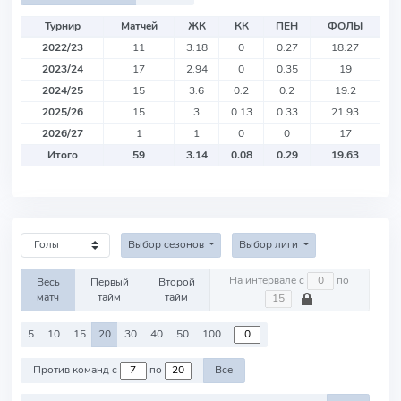
Турнир
Матчей
ЖК
КК
ПЕН
ФОЛЫ
2022/23
11
3.18
0
0.27
18.27
2023/24
17
2.94
0
0.35
19
2024/25
15
3.6
0.2
0.2
19.2
2025/26
15
3
0.13
0.33
21.93
2026/27
1
1
0
0
17
Итого
59
3.14
0.08
0.29
19.63
Выбор сезонов
Выбор лиги
На интервале с
по
Весь
Первый
Второй
матч
тайм
тайм
5
10
15
20
30
40
50
100
Против команд с
по
Все