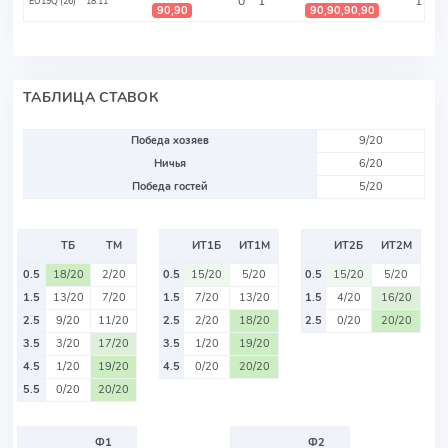
0
1
1
EU19Q (26)
18.11
90,90
90,90,90,90
ТАБЛИЦА СТАВОК
Победа хозяев
9/20
Ничья
6/20
Победа гостей
5/20
ТБ
ТМ
ИТ1Б
ИТ1М
ИТ2Б
ИТ2М
0.5
18/20
2/20
0.5
15/20
5/20
0.5
15/20
5/20
1.5
13/20
7/20
1.5
7/20
13/20
1.5
4/20
16/20
2.5
9/20
11/20
2.5
2/20
18/20
2.5
0/20
20/20
3.5
3/20
17/20
3.5
1/20
19/20
4.5
1/20
19/20
4.5
0/20
20/20
5.5
0/20
20/20
Ф1
Ф2