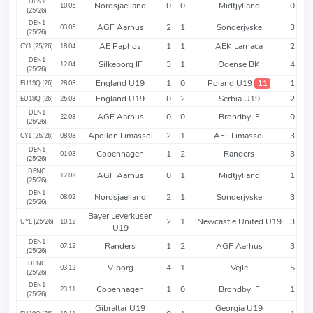
DEN1
Nordsjaelland
0
0
Midtjylland
0
10.05
(25/26)
DEN1
AGF Aarhus
2
1
Sonderjyske
3
03.05
(25/26)
AE Paphos
1
1
AEK Larnaca
2
CY1 (25/26)
18.04
DEN1
Silkeborg IF
3
1
Odense BK
4
12.04
(25/26)
England U19
1
0
Poland U19
1
11
EU19Q (26)
28.03
England U19
0
2
Serbia U19
2
EU19Q (26)
25.03
DEN1
AGF Aarhus
0
0
Brondby IF
0
22.03
(25/26)
Apollon Limassol
2
1
AEL Limassol
3
CY1 (25/26)
08.03
DEN1
Copenhagen
1
2
Randers
3
01.03
(25/26)
DENC
AGF Aarhus
0
1
Midtjylland
1
12.02
(25/26)
DEN1
Nordsjaelland
2
1
Sonderjyske
3
08.02
(25/26)
Bayer Leverkusen
2
1
Newcastle United U19
3
UYL (25/26)
10.12
U19
DEN1
Randers
1
2
AGF Aarhus
3
07.12
(25/26)
DENC
Viborg
4
1
Vejle
5
03.12
(25/26)
DEN1
Copenhagen
1
0
Brondby IF
1
23.11
(25/26)
Gibraltar U19
Georgia U19