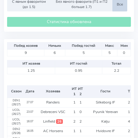
С явным фаворитом
Без явного фаворита (П1 и П2
Все
(до 1.5)
больше 1.7)
Статистика обновлена
Побед хозяев
Ничьих
Побед гостей
Макс
Мин
9
6
5
5
0
ИТ хозяев
ИТ гостей
Тотал
1.25
0.95
2.2
ИТ
ИТ
Сезон
Дата
Хозяева
Гости
Т
1
2
DEN1
Randers
1
1
Silkeborg IF
2
27.07
(26/27)
UCOL
Debreceni VSC
1
0
Pyunik Yerevan
1
23.07
(26/27)
UCOL
Linfield
2
2
Kalju
4
26
16.07
(26/27)
DEN2
AC Horsens
1
1
Hvidovre IF
2
16.05
(25/26)