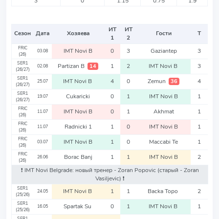
3
0
1.15
0.75
1.9
ИТ
ИТ
Сезон
Дата
Хозяева
Гости
Т
1
2
FRIC
IMT Novi B
0
3
Gaziantep
3
03.08
(26)
SER1
Partizan B
1
2
IMT Novi B
3
14
02.08
(26/27)
SER1
IMT Novi B
4
0
Zemun
4
36
25.07
(26/27)
SER1
Cukaricki
0
1
IMT Novi B
1
19.07
(26/27)
FRIC
IMT Novi B
0
1
Akhmat
1
11.07
(26)
FRIC
Radnicki 1
1
0
IMT Novi B
1
11.07
(26)
FRIC
IMT Novi B
1
0
Maccabi Te
1
03.07
(26)
FRIC
Borac Banj
1
1
IMT Novi B
2
26.06
(26)
❗️ IMT Novi Belgrade: новый тренер - Zoran Popovic
(старый - Zoran
Vasiljevic)
❗️
SER1
IMT Novi B
1
1
Backa Topo
2
24.05
(25/26)
SER1
Spartak Su
0
1
IMT Novi B
1
16.05
(25/26)
SER1