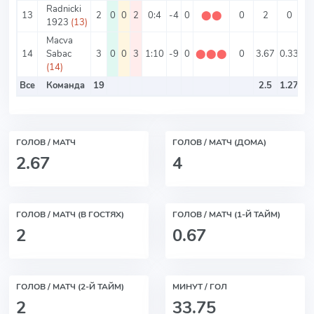
Radnicki
13
2
0
0
2
0:4
-4
0
⬤
⬤
0
2
0
1923
(13)
Macva
14
Sabac
3
0
0
3
1:10
-9
0
⬤
⬤
⬤
0
3.67
0.33
3.
(14)
Все
Команда
19
2.5
1.27
ГОЛОВ / МАТЧ
ГОЛОВ / МАТЧ (ДОМА)
2.67
4
ГОЛОВ / МАТЧ (В ГОСТЯХ)
ГОЛОВ / МАТЧ (1-Й ТАЙМ)
2
0.67
ГОЛОВ / МАТЧ (2-Й ТАЙМ)
МИНУТ / ГОЛ
2
33.75