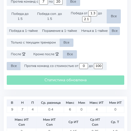
Против команд с
по
Все
Победа от
до
Победа до
Победа соп. до
Все
1.5
1.5
Победа в 1-тайме
Поражение в 1-тайме
Ничья в 1-тайме
Все
Только с текущим тренером
Все
После 🏆
Кроме после 🏆
Все
Все
Против команд со стоимостью от
до
Статистика обновлена
В
Н
П
Ср. разница
Макс
Мин
Макс ИТ
Мин ИТ
9
7
4
0.4
6
0
4
0
Макс ИТ
Мин ИТ
Ср ИТ
Ср ИТ
Ср. Т
Соп
Соп
Соп