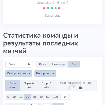
Стоимость: 14.6 млн. €
⬤
⬤
⬤
⬤
⬤
Super Liga
Статистика команды и
результаты последних
матчей
Дома
На выезде
Все
Выбор сезонов
Выбор лиги
На интервале с
по
Весь
Первый
Второй
матч
тайм
тайм
5
10
15
20
30
40
50
100