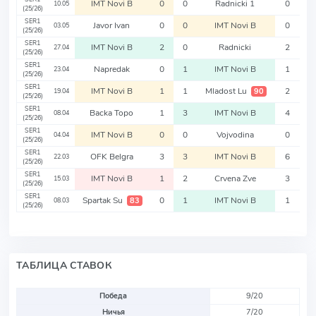
IMT Novi B
0
0
Radnicki 1
0
10.05
(25/26)
SER1
Javor Ivan
0
0
IMT Novi B
0
03.05
(25/26)
SER1
IMT Novi B
2
0
Radnicki
2
27.04
(25/26)
SER1
Napredak
0
1
IMT Novi B
1
23.04
(25/26)
SER1
IMT Novi B
1
1
Mladost Lu
2
90
19.04
(25/26)
SER1
Backa Topo
1
3
IMT Novi B
4
08.04
(25/26)
SER1
IMT Novi B
0
0
Vojvodina
0
04.04
(25/26)
SER1
OFK Belgra
3
3
IMT Novi B
6
22.03
(25/26)
SER1
IMT Novi B
1
2
Crvena Zve
3
15.03
(25/26)
SER1
Spartak Su
0
1
IMT Novi B
1
83
08.03
(25/26)
ТАБЛИЦА СТАВОК
Победа
9/20
Ничья
7/20