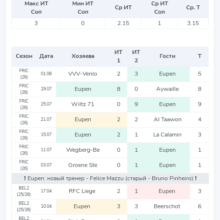
Макс ИТ
Мин ИТ
Ср ИТ
Ср ИТ
Ср. Т
Соп
Соп
Соп
3
0
2.15
1
3.15
ИТ
ИТ
Сезон
Дата
Хозяева
Гости
Т
1
2
FRIC
VVV-Venlo
2
3
Eupen
5
01.08
(26)
FRIC
Eupen
8
0
Aywaille
8
29.07
(26)
FRIC
Wiltz 71
0
9
Eupen
9
25.07
(26)
FRIC
Eupen
2
2
Al Taawon
4
21.07
(26)
FRIC
Eupen
2
1
La Calamin
3
15.07
(26)
FRIC
Wegberg-Be
0
1
Eupen
1
11.07
(26)
FRIC
Groene Ste
0
1
Eupen
1
03.07
(26)
❗️ Eupen: новый тренер - Felice Mazzu
(старый - Bruno Pinheiro)
❗️
BEL2
RFC Liege
2
1
Eupen
3
17.04
(25/26)
BEL2
Eupen
3
3
Beerschot
6
10.04
(25/26)
BEL2