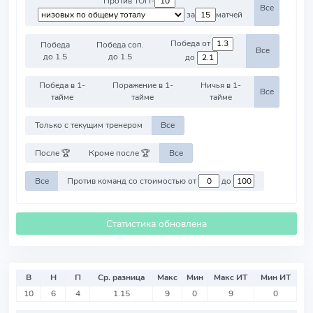
Против ТОП-
Все
за
матчей
Победа от
Победа
Победа соп.
Все
до 1.5
до 1.5
до
Победа в 1-
Поражение в 1-
Ничья в 1-
Все
тайме
тайме
тайме
Только с текущим тренером
Все
После 🏆
Кроме после 🏆
Все
Все
Против команд со стоимостью от
до
Статистика обновлена
В
Н
П
Ср. разница
Макс
Мин
Макс ИТ
Мин ИТ
10
6
4
1.15
9
0
9
0