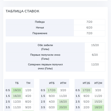
ТАБЛИЦА СТАВОК
Победа
7/20
Ничья
6/20
Поражение
7/20
Обе забили
15/20
(Голы)
Первые получили очко
6/20
(Голы)
Соперник первым получил
12/20
очко (Голы)
ТБ
ТМ
ИТБ
ИТМ
ИТ2Б
ИТ2М
0.5
19/20
1/20
0.5
17/20
3/20
0.5
17/20
3/20
1.5
16/20
4/20
1.5
9/20
11/20
1.5
9/20
11/20
2.5
12/20
8/20
2.5
4/20
16/20
2.5
5/20
15/20
3.5
11/20
9/20
3.5
0/20
20/20
3.5
2/20
18/20