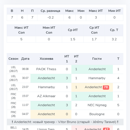
В
Н
П
Ср. разница
Макс
Мин
Макс ИТ
Мин ИТ
7
6
7
-0.2
6
0
3
0
Макс ИТ
Мин ИТ
Ср ИТ
Ср ИТ
Ср. Т
Соп
Соп
Соп
5
0
1.5
1.7
3.2
ИТ
ИТ
Сезон
Дата
Хозяева
Гости
Т
1
2
UEL
PAOK Thess
0
1
Anderlecht
1
06.08
(26/27)
UEL
Anderlecht
3
1
Hammarby
4
30.07
(26/27)
UEL
Hammarby
1
1
Anderlecht
2
78
23.07
(26/27)
FRIC
AZ Alkmaar
0
1
Anderlecht
1
15.07
(26)
FRIC
Anderlecht
3
2
NEC Nijmeg
5
11.07
(26)
FRIC
Anderlecht
0
0
Boulogne
0
04.07
(26)
❗️ Anderlecht: новый тренер - Vitor Bruno
(старый - Jérémy Taravel)
❗️
BEL1
Union Sain
5
1
Anderlecht
6
47
24.05