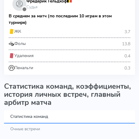
Фредерик Гельдхоф
Судья
⬤
В среднем за матч (по последним 10 играм в этом
турнире)
3.7
ЖК
13.8
Фолы
0.4
Удаления
0.3
Пенальти
Статистика команд, коэффициенты,
история личных встреч, главный
арбитр матча
Статистика команд
Очные встречи