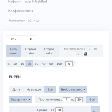
Рефери Frederik Geldhof
Коэффициенты
Турнирная таблица
На интервале с
по
Весь
Первый
Второй
матч
тайм
тайм
5
10
15
20
30
40
50
100
EUPEN
Дома
На выезде
Все
Выбор сезонов
Выбор лиги
Против команд с
по
Все
Против ТОП-