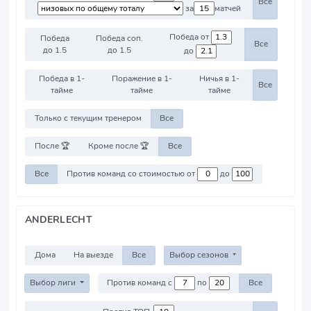
Все
за
матчей
Победа от
Победа
Победа соп.
Все
до 1.5
до 1.5
до
Победа в 1-
Поражение в 1-
Ничья в 1-
Все
тайме
тайме
тайме
Только с текущим тренером
Все
После 🏆
Кроме после 🏆
Все
Все
Против команд со стоимостью от
до
ANDERLECHT
Дома
На выезде
Все
Выбор сезонов
Выбор лиги
Против команд с
по
Все