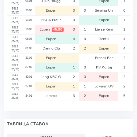
Club Brugg
0
1
Eupen
1
04.04
(25/26)
BEL2
Eupen
0
0
Seraing Un
0
20.03
(25/26)
BEL2
RSCA Futur
0
1
Eupen
1
13.03
(25/26)
BEL2
Eupen
0
1
Lierse Kem
1
45,90
10.03
(25/26)
BEL2
Eupen
4
0
Gent II
4
06.03
(25/26)
BEL2
Daring Clu
2
2
Eupen
4
01.03
(25/26)
BEL2
Eupen
1
1
Francs Bor
2
21.02
(25/26)
BEL2
Eupen
1
0
KV Kortrij
1
07.02
(25/26)
BEL2
Jong KRC G
2
0
Eupen
2
30.01
(25/26)
BEL2
Eupen
1
1
Lokeren OV
2
27.01
(25/26)
BEL2
Lommel
3
2
Eupen
5
24.01
(25/26)
ТАБЛИЦА СТАВОК