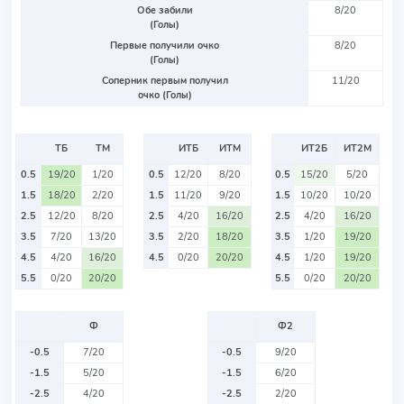
Обе забили
8/20
(Голы)
Первые получили очко
8/20
(Голы)
Соперник первым получил
11/20
очко (Голы)
ТБ
ТМ
ИТБ
ИТМ
ИТ2Б
ИТ2М
0.5
19/20
1/20
0.5
12/20
8/20
0.5
15/20
5/20
1.5
18/20
2/20
1.5
11/20
9/20
1.5
10/20
10/20
2.5
12/20
8/20
2.5
4/20
16/20
2.5
4/20
16/20
3.5
7/20
13/20
3.5
2/20
18/20
3.5
1/20
19/20
4.5
4/20
16/20
4.5
0/20
20/20
4.5
1/20
19/20
5.5
0/20
20/20
5.5
0/20
20/20
Ф
Ф2
-0.5
7/20
-0.5
9/20
-1.5
5/20
-1.5
6/20
-2.5
4/20
-2.5
2/20