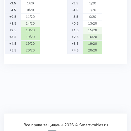
-3.5
1/20
-3.5
1/20
-4.5
0/20
-4.5
1/20
+0.5
11/20
-5.5
0/20
+1.5
14/20
+0.5
13/20
+2.5
18/20
+1.5
15/20
+3.5
19/20
+2.5
16/20
+4.5
19/20
+3.5
19/20
+5.5
20/20
+4.5
20/20
Все права защищены 2026 © Smart-tables.ru