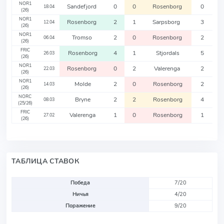
NOR1
Sandefjord
0
0
Rosenborg
0
18.04
(26)
NOR1
Rosenborg
2
1
Sarpsborg
3
12.04
(26)
NOR1
Tromso
2
0
Rosenborg
2
06.04
(26)
FRIC
Rosenborg
4
1
Stjordals
5
26.03
(26)
NOR1
Rosenborg
0
2
Valerenga
2
22.03
(26)
NOR1
Molde
2
0
Rosenborg
2
14.03
(26)
NORC
Bryne
2
2
Rosenborg
4
08.03
(25/26)
FRIC
Valerenga
1
0
Rosenborg
1
27.02
(26)
ТАБЛИЦА СТАВОК
Победа
7/20
Ничья
4/20
Поражение
9/20