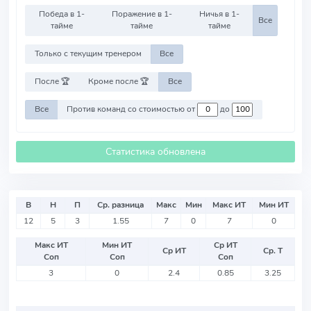
Победа в 1-
Поражение в 1-
Ничья в 1-
Все
тайме
тайме
тайме
Только с текущим тренером
Все
После 🏆
Кроме после 🏆
Все
Все
Против команд со стоимостью от
до
Статистика обновлена
В
Н
П
Ср. разница
Макс
Мин
Макс ИТ
Мин ИТ
12
5
3
1.55
7
0
7
0
Макс ИТ
Мин ИТ
Ср ИТ
Ср ИТ
Ср. Т
Соп
Соп
Соп
3
0
2.4
0.85
3.25