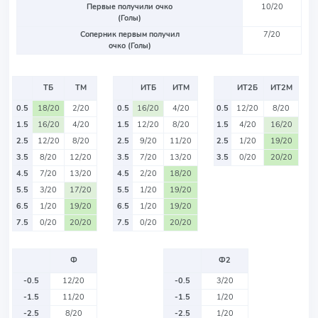
Первые получили очко
10/20
(Голы)
Соперник первым получил
7/20
очко (Голы)
ТБ
ТМ
ИТБ
ИТМ
ИТ2Б
ИТ2М
0.5
18/20
2/20
0.5
16/20
4/20
0.5
12/20
8/20
1.5
16/20
4/20
1.5
12/20
8/20
1.5
4/20
16/20
2.5
12/20
8/20
2.5
9/20
11/20
2.5
1/20
19/20
3.5
8/20
12/20
3.5
7/20
13/20
3.5
0/20
20/20
4.5
7/20
13/20
4.5
2/20
18/20
5.5
3/20
17/20
5.5
1/20
19/20
6.5
1/20
19/20
6.5
1/20
19/20
7.5
0/20
20/20
7.5
0/20
20/20
Ф
Ф2
-0.5
12/20
-0.5
3/20
-1.5
11/20
-1.5
1/20
-2.5
8/20
-2.5
1/20