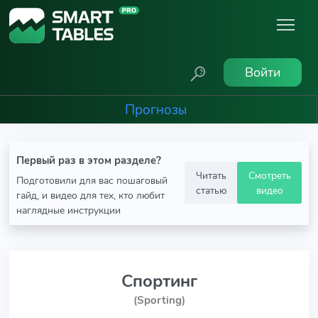
Войти
Прогнозы
Первый раз в этом разделе?
Читать
Смотреть
Подготовили для вас пошаговый
статью
видео
гайд, и видео для тех, кто любит
наглядные инструкции
Спортинг
(Sporting)