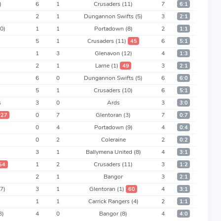
)
6
1
Crusaders
(11)
7
6:1
2
1
Dungannon Swifts
(5)
3
2:1
10)
1
1
Portadown
(8)
2
1:1
5
1
Crusaders
(11)
6
45
5:1
1
3
Glenavon
(12)
4
1:3
2
1
Larne
(1)
3
49
2:1
6
0
Dungannon Swifts
(5)
6
6:0
5
1
Crusaders
(10)
6
5:1
s
3
0
Ards
3
3:0
0
7
Glentoran
(3)
7
27
0:7
0
4
Portadown
(9)
4
0:4
0
2
Coleraine
2
0:2
3
1
Ballymena United
(8)
4
3:1
1
2
Crusaders
(11)
3
54
1:2
2
1
Bangor
3
2:1
(7)
3
1
Glentoran
(1)
4
60
3:1
1
1
Carrick Rangers
(4)
2
1:1
3)
4
0
Bangor
(8)
4
4:0