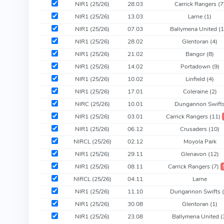
NIR1 (25/26)
28.03
Carrick Rangers
(7
NIR1 (25/26)
13.03
Larne
(1)
NIR1 (25/26)
07.03
Ballymena United
(
NIR1 (25/26)
28.02
Glentoran
(4)
NIR1 (25/26)
21.02
Bangor
(8)
NIR1 (25/26)
14.02
Portadown
(9)
NIR1 (25/26)
10.02
Linfield
(4)
NIR1 (25/26)
17.01
Coleraine
(2)
NIRC (25/26)
10.01
Dungannon Swift
NIR1 (25/26)
03.01
Carrick Rangers
(11)
NIR1 (25/26)
06.12
Crusaders
(10)
NIRCL (25/26)
02.12
Moyola Park
NIR1 (25/26)
29.11
Glenavon
(12)
NIR1 (25/26)
08.11
Carrick Rangers
(7)
NIRCL (25/26)
04.11
Larne
NIR1 (25/26)
11.10
Dungannon Swifts
NIR1 (25/26)
30.08
Glentoran
(1)
NIR1 (25/26)
23.08
Ballymena United
(