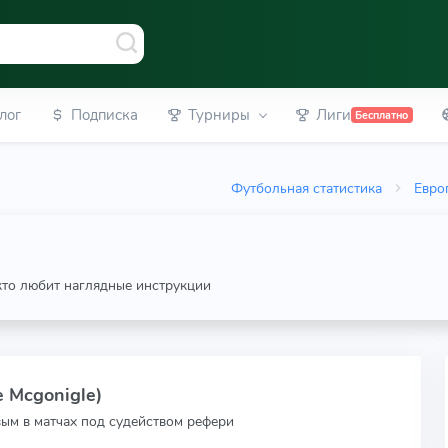
лог
Подписка
Турниры
Лиги
Бесплатно
Футбольная статистика
Евро
 кто любит наглядные инструкции
 Mcgonigle)
вым в матчах под судейством рефери