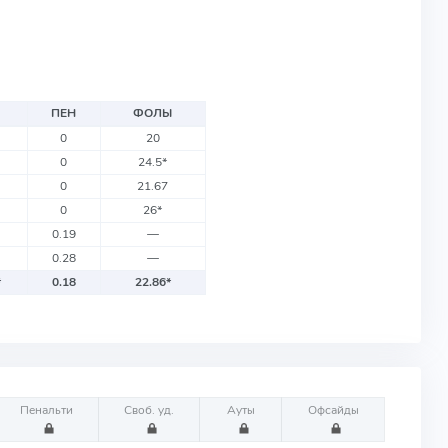
ПЕН
ФОЛЫ
0
20
0
24.5
*
0
21.67
0
26
*
0.19
—
0.28
—
*
0.18
22.86
*
Пенальти
Своб. уд.
Ауты
Офсайды