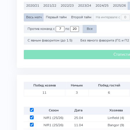
2020/21
2021/22
2022/23
2023/24
2024/25
2025/26
Весь матч
Первый тайм
Второй тайм
На интервале с
Против команд с
по
Все
С явным фаворитом (до 1.5)
Без явного фаворита (П1 и П2
Статист
Побед хозяев
Ничьих
Побед гостей
11
3
6
Сезон
Дата
Хозяева
NIR1 (25/26)
25.04
Linfield
(4)
NIR1 (25/26)
11.04
Bangor
(9)