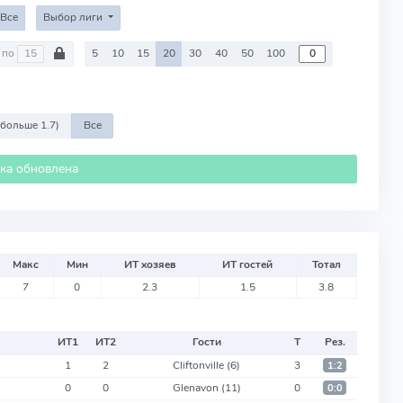
Все
Выбор лиги
по
5
10
15
20
30
40
50
100
 больше 1.7)
Все
ика обновлена
Макс
Мин
ИТ хозяев
ИТ гостей
Тотал
7
0
2.3
1.5
3.8
ИТ
1
ИТ
2
Гости
Т
Рез.
1
2
Cliftonville
(6)
3
1:2
0
0
Glenavon
(11)
0
0:0