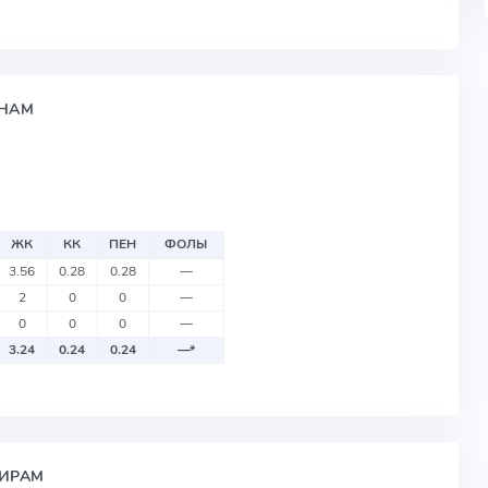
ОНАМ
ЖК
КК
ПЕН
ФОЛЫ
3.56
0.28
0.28
—
2
0
0
—
0
0
0
—
3.24
0.24
0.24
—
*
НИРАМ