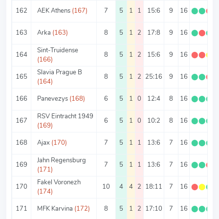
162
AEK Athens
(167)
7
5
1
1
15:6
9
16
⬤
⬤
⬤
163
Arka
(163)
8
5
1
2
17:8
9
16
⬤
⬤
⬤
Sint-Truidense
164
8
5
1
2
15:6
9
16
⬤
⬤
⬤
(166)
Slavia Prague B
165
8
5
1
2
25:16
9
16
⬤
⬤
⬤
(164)
166
Panevezys
(168)
6
5
1
0
12:4
8
16
⬤
⬤
⬤
RSV Eintracht 1949
167
6
5
1
0
10:2
8
16
⬤
⬤
⬤
(169)
168
Ajax
(170)
7
5
1
1
13:6
7
16
⬤
⬤
⬤
Jahn Regensburg
169
7
5
1
1
13:6
7
16
⬤
⬤
⬤
(171)
Fakel Voronezh
170
10
4
4
2
18:11
7
16
⬤
⬤
⬤
(174)
171
MFK Karvina
(172)
8
5
1
2
17:10
7
16
⬤
⬤
⬤