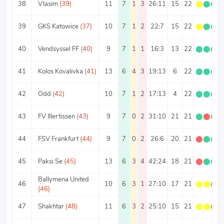
38
Vlasim
(39)
11
7
1
3
26:11
15
22
⬤
⬤
⬤
39
GKS Katowice
(37)
10
7
1
2
22:7
15
22
⬤
⬤
⬤
40
Vendsyssel FF
(40)
9
7
1
1
16:3
13
22
⬤
⬤
⬤
41
Kolos Kovalivka
(41)
13
6
4
3
19:13
6
22
⬤
⬤
⬤
42
Odd
(42)
10
7
1
2
17:13
4
22
⬤
⬤
⬤
43
FV Illertissen
(43)
9
7
0
2
31:10
21
21
⬤
⬤
⬤
44
FSV Frankfurt
(44)
9
7
0
2
26:6
20
21
⬤
⬤
⬤
45
Paksi Se
(45)
13
6
3
4
42:24
18
21
⬤
⬤
⬤
Ballymena United
46
10
6
3
1
27:10
17
21
⬤
⬤
⬤
(46)
47
Shakhtar
(48)
11
6
3
2
25:10
15
21
⬤
⬤
⬤