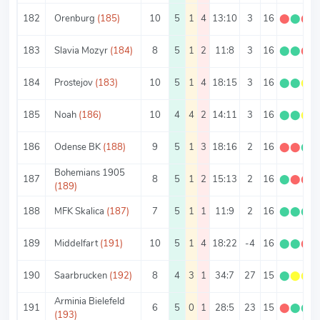
182
Orenburg
(185)
10
5
1
4
13:10
3
16
⬤
⬤
⬤
183
Slavia Mozyr
(184)
8
5
1
2
11:8
3
16
⬤
⬤
⬤
184
Prostejov
(183)
10
5
1
4
18:15
3
16
⬤
⬤
⬤
185
Noah
(186)
10
4
4
2
14:11
3
16
⬤
⬤
⬤
186
Odense BK
(188)
9
5
1
3
18:16
2
16
⬤
⬤
⬤
Bohemians 1905
187
8
5
1
2
15:13
2
16
⬤
⬤
⬤
(189)
188
MFK Skalica
(187)
7
5
1
1
11:9
2
16
⬤
⬤
⬤
189
Middelfart
(191)
10
5
1
4
18:22
-4
16
⬤
⬤
⬤
190
Saarbrucken
(192)
8
4
3
1
34:7
27
15
⬤
⬤
⬤
Arminia Bielefeld
191
6
5
0
1
28:5
23
15
⬤
⬤
⬤
(193)