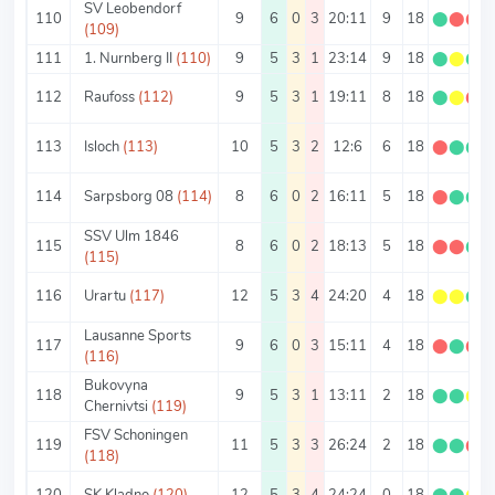
SV Leobendorf
110
9
6
0
3
20:11
9
18
⬤
⬤
⬤
(109)
111
1. Nurnberg II
(110)
9
5
3
1
23:14
9
18
⬤
⬤
⬤
112
Raufoss
(112)
9
5
3
1
19:11
8
18
⬤
⬤
⬤
113
Isloch
(113)
10
5
3
2
12:6
6
18
⬤
⬤
⬤
114
Sarpsborg 08
(114)
8
6
0
2
16:11
5
18
⬤
⬤
⬤
SSV Ulm 1846
115
8
6
0
2
18:13
5
18
⬤
⬤
⬤
(115)
116
Urartu
(117)
12
5
3
4
24:20
4
18
⬤
⬤
⬤
Lausanne Sports
117
9
6
0
3
15:11
4
18
⬤
⬤
⬤
(116)
Bukovyna
118
9
5
3
1
13:11
2
18
⬤
⬤
⬤
Chernivtsi
(119)
FSV Schoningen
119
11
5
3
3
26:24
2
18
⬤
⬤
⬤
(118)
120
SK Kladno
(120)
12
5
3
4
24:24
0
18
⬤
⬤
⬤