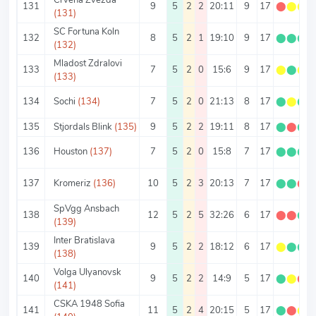
131
9
5
2
2
20:11
9
17
⬤
⬤
⬤
(131)
SC Fortuna Koln
132
8
5
2
1
19:10
9
17
⬤
⬤
⬤
(132)
Mladost Zdralovi
133
7
5
2
0
15:6
9
17
⬤
⬤
⬤
(133)
134
Sochi
(134)
7
5
2
0
21:13
8
17
⬤
⬤
⬤
135
Stjordals Blink
(135)
9
5
2
2
19:11
8
17
⬤
⬤
⬤
136
Houston
(137)
7
5
2
0
15:8
7
17
⬤
⬤
⬤
137
Kromeriz
(136)
10
5
2
3
20:13
7
17
⬤
⬤
⬤
SpVgg Ansbach
138
12
5
2
5
32:26
6
17
⬤
⬤
⬤
(139)
Inter Bratislava
139
9
5
2
2
18:12
6
17
⬤
⬤
⬤
(138)
Volga Ulyanovsk
140
9
5
2
2
14:9
5
17
⬤
⬤
⬤
(141)
CSKA 1948 Sofia
141
11
5
2
4
20:15
5
17
⬤
⬤
⬤