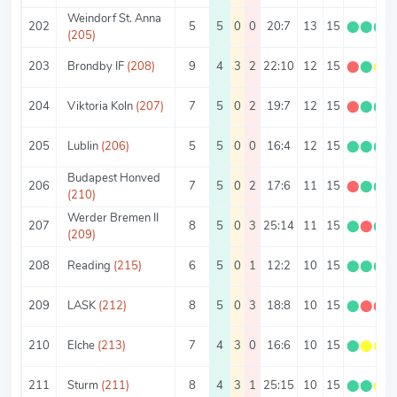
Weindorf St. Anna
202
5
5
0
0
20:7
13
15
⬤
⬤
⬤
(205)
203
Brondby IF
(208)
9
4
3
2
22:10
12
15
⬤
⬤
⬤
204
Viktoria Koln
(207)
7
5
0
2
19:7
12
15
⬤
⬤
⬤
205
Lublin
(206)
5
5
0
0
16:4
12
15
⬤
⬤
⬤
Budapest Honved
206
7
5
0
2
17:6
11
15
⬤
⬤
⬤
(210)
Werder Bremen II
207
8
5
0
3
25:14
11
15
⬤
⬤
⬤
(209)
208
Reading
(215)
6
5
0
1
12:2
10
15
⬤
⬤
⬤
209
LASK
(212)
8
5
0
3
18:8
10
15
⬤
⬤
⬤
210
Elche
(213)
7
4
3
0
16:6
10
15
⬤
⬤
⬤
211
Sturm
(211)
8
4
3
1
25:15
10
15
⬤
⬤
⬤