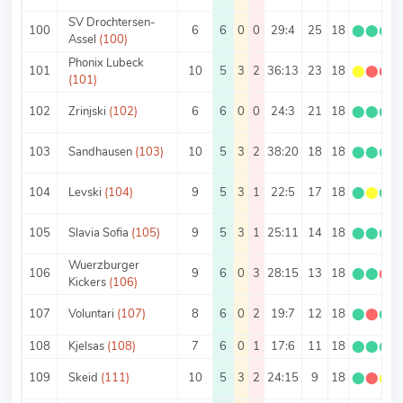
SV Drochtersen-
100
6
6
0
0
29:4
25
18
⬤
⬤
⬤
Assel
(100)
Phonix Lubeck
101
10
5
3
2
36:13
23
18
⬤
⬤
⬤
(101)
102
Zrinjski
(102)
6
6
0
0
24:3
21
18
⬤
⬤
⬤
103
Sandhausen
(103)
10
5
3
2
38:20
18
18
⬤
⬤
⬤
104
Levski
(104)
9
5
3
1
22:5
17
18
⬤
⬤
⬤
105
Slavia Sofia
(105)
9
5
3
1
25:11
14
18
⬤
⬤
⬤
Wuerzburger
106
9
6
0
3
28:15
13
18
⬤
⬤
⬤
Kickers
(106)
107
Voluntari
(107)
8
6
0
2
19:7
12
18
⬤
⬤
⬤
108
Kjelsas
(108)
7
6
0
1
17:6
11
18
⬤
⬤
⬤
109
Skeid
(111)
10
5
3
2
24:15
9
18
⬤
⬤
⬤