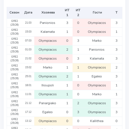
ИТ
ИТ
Сезон
Дата
Хозяева
Гости
Т
1
2
GRE2
Panionios
3
0
Olympiacos
3
21.03
(25/26)
GRE2
Kalamata
1
0
Olympiacos
1
15.03
(25/26)
GRE2
Olympiacos
0
3
Marko
3
07.03
(25/26)
GRE2
Olympiacos
2
1
Panionios
3
01.03
(25/26)
GRE2
Olympiacos
0
3
Kalamata
3
21.02
(25/26)
GRE2
Marko
1
1
Olympiacos
2
15.02
(25/26)
GRE2
Olympiacos
2
1
Egaleo
3
25.01
(25/26)
GRE2
Ilioupoli
1
0
Olympiacos
1
18.01
(25/26)
GRE2
Olympiacos
1
0
Marko
1
11.01
(25/26)
GRE2
Panargiako
1
2
Olympiacos
3
21.12
(25/26)
GRE2
Egaleo
0
3
Olympiacos
3
17.12
(25/26)
GRE2
Olympiacos
0
0
Kallithea
0
13.12
(25/26)
GRE2