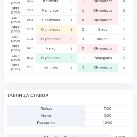
Kalamata
3
1
Olympiacos
4
06.12
(25/26)
GRE2
Panionios
4
1
Olympiacos
5
03.12
(25/26)
GRE2
Kissamikos
1
0
Olympiacos
1
29.11
(25/26)
GRE2
Olympiacos
2
2
Syros
4
22.11
(25/26)
GRE2
Olympiacos
2
3
Ilioupoli
5
01.11
(25/26)
GRE2
Marko
2
0
Olympiacos
2
26.10
(25/26)
GRE2
Olympiacos
2
1
Panargiako
3
18.10
(25/26)
GRE2
Kallithea
2
3
Olympiacos
5
12.10
(25/26)
ТАБЛИЦА СТАВОК
Победа
7/20
Ничья
3/20
Поражение
10/20