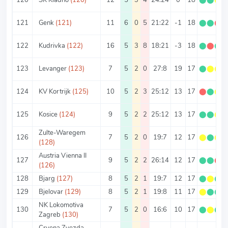
121
Genk
(121)
11
6
0
5
21:22
-1
18
⬤
⬤
⬤
122
Kudrivka
(122)
16
5
3
8
18:21
-3
18
⬤
⬤
⬤
123
Levanger
(123)
7
5
2
0
27:8
19
17
⬤
⬤
⬤
124
KV Kortrijk
(125)
10
5
2
3
25:12
13
17
⬤
⬤
⬤
125
Kosice
(124)
9
5
2
2
25:12
13
17
⬤
⬤
⬤
Zulte-Waregem
126
7
5
2
0
19:7
12
17
⬤
⬤
⬤
(128)
Austria Vienna II
127
9
5
2
2
26:14
12
17
⬤
⬤
⬤
(126)
128
Bjarg
(127)
8
5
2
1
19:7
12
17
⬤
⬤
⬤
129
Bjelovar
(129)
8
5
2
1
19:8
11
17
⬤
⬤
⬤
NK Lokomotiva
130
7
5
2
0
16:6
10
17
⬤
⬤
⬤
Zagreb
(130)
Crvena Zvezda