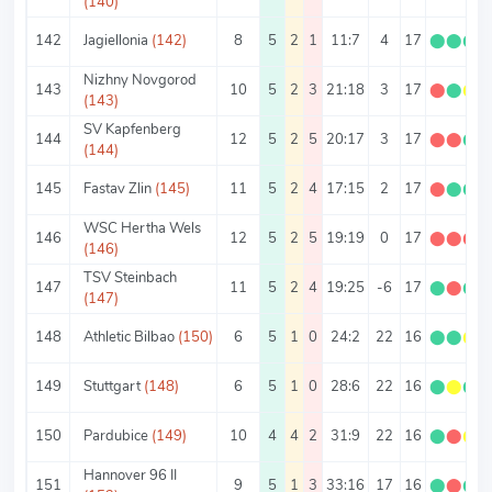
(140)
142
Jagiellonia
(142)
8
5
2
1
11:7
4
17
⬤
⬤
⬤
Nizhny Novgorod
143
10
5
2
3
21:18
3
17
⬤
⬤
⬤
(143)
SV Kapfenberg
144
12
5
2
5
20:17
3
17
⬤
⬤
⬤
(144)
145
Fastav Zlin
(145)
11
5
2
4
17:15
2
17
⬤
⬤
⬤
WSC Hertha Wels
146
12
5
2
5
19:19
0
17
⬤
⬤
⬤
(146)
TSV Steinbach
147
11
5
2
4
19:25
-6
17
⬤
⬤
⬤
(147)
148
Athletic Bilbao
(150)
6
5
1
0
24:2
22
16
⬤
⬤
⬤
149
Stuttgart
(148)
6
5
1
0
28:6
22
16
⬤
⬤
⬤
150
Pardubice
(149)
10
4
4
2
31:9
22
16
⬤
⬤
⬤
Hannover 96 II
151
9
5
1
3
33:16
17
16
⬤
⬤
⬤