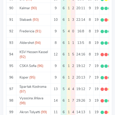
90
Kalmar
(90)
9
6
1
2
20:11
9
19
⬤
⬤
⬤
91
Stabaek
(93)
10
6
1
3
22:14
8
19
⬤
⬤
⬤
92
Fredericia
(91)
9
5
4
0
16:8
8
19
⬤
⬤
⬤
93
Aldershot
(94)
8
6
1
1
13:5
8
19
⬤
⬤
⬤
KSV Hessen Kassel
94
12
6
1
5
24:16
8
19
⬤
⬤
⬤
(92)
95
CSKA Sofia
(96)
9
6
1
2
19:12
7
19
⬤
⬤
⬤
96
Koper
(95)
9
6
1
2
20:13
7
19
⬤
⬤
⬤
Spartak Kostroma
97
13
5
4
4
19:12
7
19
⬤
⬤
⬤
(97)
Vysocina Jihlava
98
14
6
1
7
29:26
3
19
⬤
⬤
⬤
(98)
99
Akron Tolyatti
(99)
11
6
1
4
14:13
1
19
⬤
⬤
⬤