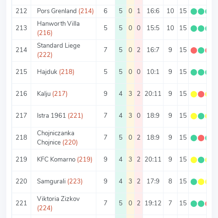
212
Pors Grenland
(214)
6
5
0
1
16:6
10
15
⬤
⬤
⬤
Hanworth Villa
213
5
5
0
0
15:5
10
15
⬤
⬤
⬤
(216)
Standard Liege
214
7
5
0
2
16:7
9
15
⬤
⬤
⬤
(222)
215
Hajduk
(218)
5
5
0
0
10:1
9
15
⬤
⬤
⬤
216
Kalju
(217)
9
4
3
2
20:11
9
15
⬤
⬤
⬤
217
Istra 1961
(221)
7
4
3
0
18:9
9
15
⬤
⬤
⬤
Chojniczanka
218
7
5
0
2
18:9
9
15
⬤
⬤
⬤
Chojnice
(220)
219
KFC Komarno
(219)
9
4
3
2
20:11
9
15
⬤
⬤
⬤
220
Samgurali
(223)
9
4
3
2
17:9
8
15
⬤
⬤
⬤
Viktoria Zizkov
221
7
5
0
2
19:12
7
15
⬤
⬤
⬤
(224)