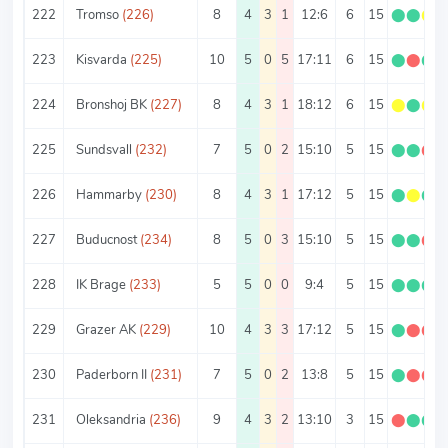
222
Tromso
(226)
8
4
3
1
12:6
6
15
⬤
⬤
⬤
223
Kisvarda
(225)
10
5
0
5
17:11
6
15
⬤
⬤
⬤
224
Bronshoj BK
(227)
8
4
3
1
18:12
6
15
⬤
⬤
⬤
225
Sundsvall
(232)
7
5
0
2
15:10
5
15
⬤
⬤
⬤
226
Hammarby
(230)
8
4
3
1
17:12
5
15
⬤
⬤
⬤
227
Buducnost
(234)
8
5
0
3
15:10
5
15
⬤
⬤
⬤
228
IK Brage
(233)
5
5
0
0
9:4
5
15
⬤
⬤
⬤
229
Grazer AK
(229)
10
4
3
3
17:12
5
15
⬤
⬤
⬤
230
Paderborn II
(231)
7
5
0
2
13:8
5
15
⬤
⬤
⬤
231
Oleksandria
(236)
9
4
3
2
13:10
3
15
⬤
⬤
⬤