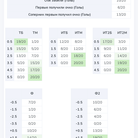
Обе забили (Голы)
10/20
Первые получили очко (Голы)
6/20
Соперник первым получил очко (Голы)
13/20
ТБ
ТМ
ИТБ
ИТМ
ИТ2Б
ИТ2М
0.5
19/20
1/20
0.5
12/20
8/20
0.5
17/20
3/20
1.5
15/20
5/20
1.5
8/20
12/20
1.5
9/20
11/20
2.5
13/20
7/20
2.5
2/20
18/20
2.5
6/20
14/20
3.5
5/20
15/20
3.5
0/20
20/20
3.5
1/20
19/20
4.5
3/20
17/20
4.5
0/20
20/20
5.5
0/20
20/20
Ф
Ф2
-0.5
7/20
-0.5
10/20
-1.5
1/20
-1.5
6/20
-2.5
1/20
-2.5
4/20
-3.5
0/20
-3.5
0/20
+0.5
10/20
+0.5
13/20
+1.5
14/20
+1.5
19/20