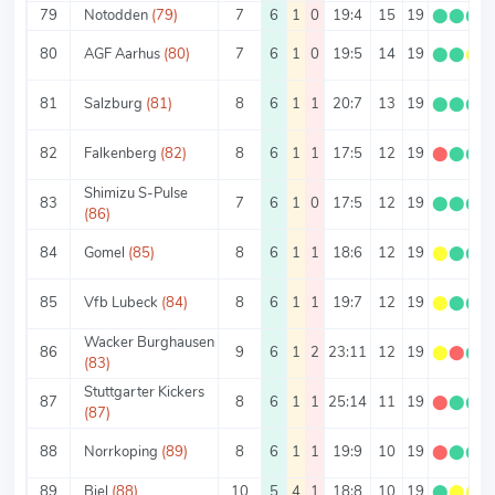
79
Notodden
(79)
7
6
1
0
19:4
15
19
⬤
⬤
⬤
80
AGF Aarhus
(80)
7
6
1
0
19:5
14
19
⬤
⬤
⬤
81
Salzburg
(81)
8
6
1
1
20:7
13
19
⬤
⬤
⬤
82
Falkenberg
(82)
8
6
1
1
17:5
12
19
⬤
⬤
⬤
Shimizu S-Pulse
83
7
6
1
0
17:5
12
19
⬤
⬤
⬤
(86)
84
Gomel
(85)
8
6
1
1
18:6
12
19
⬤
⬤
⬤
85
Vfb Lubeck
(84)
8
6
1
1
19:7
12
19
⬤
⬤
⬤
Wacker Burghausen
86
9
6
1
2
23:11
12
19
⬤
⬤
⬤
(83)
Stuttgarter Kickers
87
8
6
1
1
25:14
11
19
⬤
⬤
⬤
(87)
88
Norrkoping
(89)
8
6
1
1
19:9
10
19
⬤
⬤
⬤
89
Biel
(88)
10
5
4
1
18:8
10
19
⬤
⬤
⬤