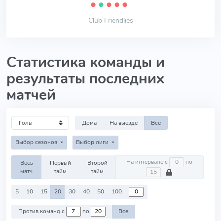
⬤
⬤
⬤
⬤
⬤
Club Friendlies
Статистика команды и
результаты последних
матчей
Дома
На выезде
Все
Выбор сезонов
Выбор лиги
На интервале с
по
Весь
Первый
Второй
матч
тайм
тайм
5
10
15
20
30
40
50
100
Против команд с
по
Все