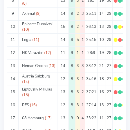
8
13
9
3
1
26:7
19
30
⬤
⬤
⬤
(8)
9
Akhmat
(9)
14
9
2
3
25:11
14
29
⬤
⬤
⬤
Epicentr Dunaivtsi
10
15
9
2
4
26:13
13
29
⬤
⬤
⬤
(10)
11
Legia
(11)
14
8
5
1
25:15
10
29
⬤
⬤
⬤
12
NK Varazdin
(12)
11
9
1
1
28:9
19
28
⬤
⬤
⬤
13
Neman Grodno
(13)
14
8
3
3
33:12
21
27
⬤
⬤
⬤
Austria Salzburg
14
12
8
3
1
34:16
18
27
⬤
⬤
⬤
(14)
Liptovsky Mikulas
15
13
8
3
2
37:21
16
27
⬤
⬤
⬤
(15)
16
RFS
(16)
12
8
3
1
27:14
13
27
⬤
⬤
⬤
17
08 Homburg
(17)
13
9
0
4
33:22
11
27
⬤
⬤
⬤