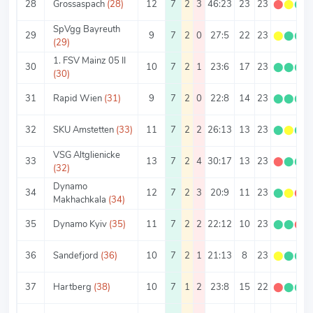
28
Grossaspach
(28)
12
7
2
3
46:23
23
23
⬤
⬤
⬤
SpVgg Bayreuth
29
9
7
2
0
27:5
22
23
⬤
⬤
⬤
(29)
1. FSV Mainz 05 II
30
10
7
2
1
23:6
17
23
⬤
⬤
⬤
(30)
31
Rapid Wien
(31)
9
7
2
0
22:8
14
23
⬤
⬤
⬤
32
SKU Amstetten
(33)
11
7
2
2
26:13
13
23
⬤
⬤
⬤
VSG Altglienicke
33
13
7
2
4
30:17
13
23
⬤
⬤
⬤
(32)
Dynamo
34
12
7
2
3
20:9
11
23
⬤
⬤
⬤
Makhachkala
(34)
35
Dynamo Kyiv
(35)
11
7
2
2
22:12
10
23
⬤
⬤
⬤
36
Sandefjord
(36)
10
7
2
1
21:13
8
23
⬤
⬤
⬤
37
Hartberg
(38)
10
7
1
2
23:8
15
22
⬤
⬤
⬤