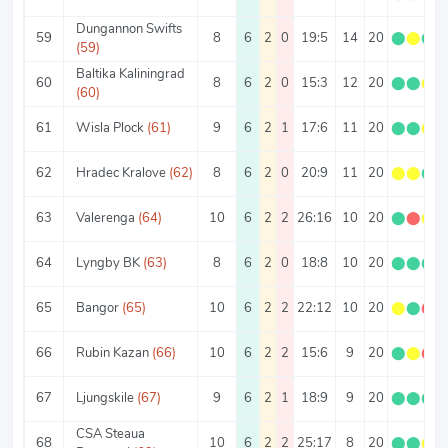
Dungannon Swifts
59
8
6
2
0
19:5
14
20
⬤
⬤
⬤
(59)
Baltika Kaliningrad
60
8
6
2
0
15:3
12
20
⬤
⬤
⬤
(60)
61
Wisla Plock
(61)
9
6
2
1
17:6
11
20
⬤
⬤
⬤
62
Hradec Kralove
(62)
8
6
2
0
20:9
11
20
⬤
⬤
⬤
63
Valerenga
(64)
10
6
2
2
26:16
10
20
⬤
⬤
⬤
64
Lyngby BK
(63)
8
6
2
0
18:8
10
20
⬤
⬤
⬤
65
Bangor
(65)
10
6
2
2
22:12
10
20
⬤
⬤
⬤
66
Rubin Kazan
(66)
10
6
2
2
15:6
9
20
⬤
⬤
⬤
67
Ljungskile
(67)
9
6
2
1
18:9
9
20
⬤
⬤
⬤
CSA Steaua
68
10
6
2
2
25:17
8
20
⬤
⬤
⬤