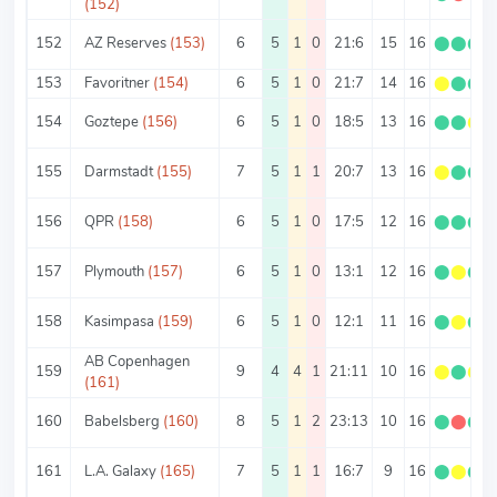
(152)
152
AZ Reserves
(153)
6
5
1
0
21:6
15
16
⬤
⬤
⬤
153
Favoritner
(154)
6
5
1
0
21:7
14
16
⬤
⬤
⬤
154
Goztepe
(156)
6
5
1
0
18:5
13
16
⬤
⬤
⬤
155
Darmstadt
(155)
7
5
1
1
20:7
13
16
⬤
⬤
⬤
156
QPR
(158)
6
5
1
0
17:5
12
16
⬤
⬤
⬤
157
Plymouth
(157)
6
5
1
0
13:1
12
16
⬤
⬤
⬤
158
Kasimpasa
(159)
6
5
1
0
12:1
11
16
⬤
⬤
⬤
AB Copenhagen
159
9
4
4
1
21:11
10
16
⬤
⬤
⬤
(161)
160
Babelsberg
(160)
8
5
1
2
23:13
10
16
⬤
⬤
⬤
161
L.A. Galaxy
(165)
7
5
1
1
16:7
9
16
⬤
⬤
⬤