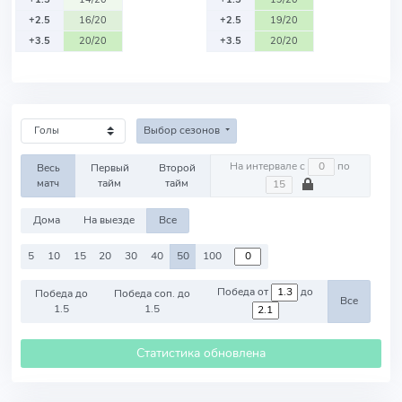
+2.5
16/20
+2.5
19/20
+3.5
20/20
+3.5
20/20
Выбор сезонов
На интервале с
по
Весь
Первый
Второй
матч
тайм
тайм
Дома
На выезде
Все
5
10
15
20
30
40
50
100
Победа от
до
Победа до
Победа соп. до
Все
1.5
1.5
Статистика обновлена