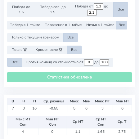
Победа от
до
Победа до
Победа соп. до
Все
1.5
1.5
Победа в 1-тайме
Поражение в 1-тайме
Ничья в 1-тайме
Все
Только с текущим тренером
Все
После 🏆
Кроме после 🏆
Все
Все
Против команд со стоимостью от
до
Статистика обновлена
В
Н
П
Ср. разница
Макс
Мин
Макс ИТ
Мин ИТ
7
3
10
-0.55
5
0
3
0
Макс ИТ
Мин ИТ
Ср ИТ
Ср ИТ
Ср. Т
Соп
Соп
Соп
4
0
1.1
1.65
2.75