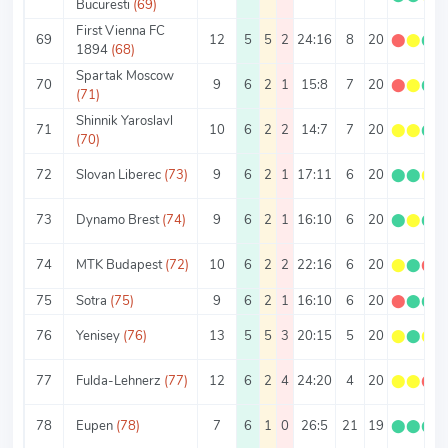
Bucuresti
(69)
First Vienna FC
69
12
5
5
2
24:16
8
20
⬤
⬤
⬤
1894
(68)
Spartak Moscow
70
9
6
2
1
15:8
7
20
⬤
⬤
⬤
(71)
Shinnik Yaroslavl
71
10
6
2
2
14:7
7
20
⬤
⬤
⬤
(70)
72
Slovan Liberec
(73)
9
6
2
1
17:11
6
20
⬤
⬤
⬤
73
Dynamo Brest
(74)
9
6
2
1
16:10
6
20
⬤
⬤
⬤
74
MTK Budapest
(72)
10
6
2
2
22:16
6
20
⬤
⬤
⬤
75
Sotra
(75)
9
6
2
1
16:10
6
20
⬤
⬤
⬤
76
Yenisey
(76)
13
5
5
3
20:15
5
20
⬤
⬤
⬤
77
Fulda-Lehnerz
(77)
12
6
2
4
24:20
4
20
⬤
⬤
⬤
78
Eupen
(78)
7
6
1
0
26:5
21
19
⬤
⬤
⬤