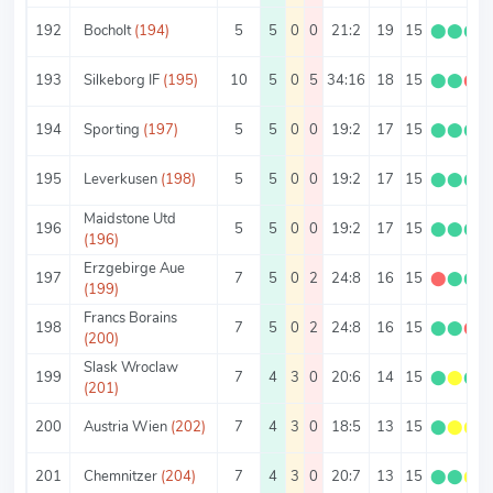
192
Bocholt
(194)
5
5
0
0
21:2
19
15
⬤
⬤
⬤
193
Silkeborg IF
(195)
10
5
0
5
34:16
18
15
⬤
⬤
⬤
194
Sporting
(197)
5
5
0
0
19:2
17
15
⬤
⬤
⬤
195
Leverkusen
(198)
5
5
0
0
19:2
17
15
⬤
⬤
⬤
Maidstone Utd
196
5
5
0
0
19:2
17
15
⬤
⬤
⬤
(196)
Erzgebirge Aue
197
7
5
0
2
24:8
16
15
⬤
⬤
⬤
(199)
Francs Borains
198
7
5
0
2
24:8
16
15
⬤
⬤
⬤
(200)
Slask Wroclaw
199
7
4
3
0
20:6
14
15
⬤
⬤
⬤
(201)
200
Austria Wien
(202)
7
4
3
0
18:5
13
15
⬤
⬤
⬤
201
Chemnitzer
(204)
7
4
3
0
20:7
13
15
⬤
⬤
⬤