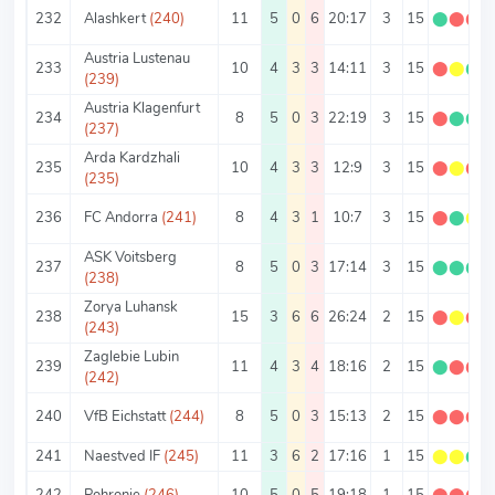
232
Alashkert
(240)
11
5
0
6
20:17
3
15
⬤
⬤
⬤
Austria Lustenau
233
10
4
3
3
14:11
3
15
⬤
⬤
⬤
(239)
Austria Klagenfurt
234
8
5
0
3
22:19
3
15
⬤
⬤
⬤
(237)
Arda Kardzhali
235
10
4
3
3
12:9
3
15
⬤
⬤
⬤
(235)
236
FC Andorra
(241)
8
4
3
1
10:7
3
15
⬤
⬤
⬤
ASK Voitsberg
237
8
5
0
3
17:14
3
15
⬤
⬤
⬤
(238)
Zorya Luhansk
238
15
3
6
6
26:24
2
15
⬤
⬤
⬤
(243)
Zaglebie Lubin
239
11
4
3
4
18:16
2
15
⬤
⬤
⬤
(242)
240
VfB Eichstatt
(244)
8
5
0
3
15:13
2
15
⬤
⬤
⬤
241
Naestved IF
(245)
11
3
6
2
17:16
1
15
⬤
⬤
⬤
242
Pohronie
(246)
10
5
0
5
19:18
1
15
⬤
⬤
⬤