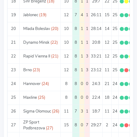
18
SW Bregenz
(18)
10
8
1
1
29:7
22
25
⬤
⬤
⬤
19
Jablonec
(19)
12
7
4
1
26:11
15
25
⬤
⬤
⬤
20
Mlada Boleslav
(20)
10
8
1
1
28:14
14
25
⬤
⬤
⬤
21
Dynamo Minsk
(22)
10
8
1
1
20:8
12
25
⬤
⬤
⬤
22
Rapid Vienna II
(21)
12
8
1
3
33:21
12
25
⬤
⬤
⬤
23
Brno
(23)
12
8
1
3
23:12
11
25
⬤
⬤
⬤
24
Hannover
(24)
8
8
0
0
24:3
21
24
⬤
⬤
⬤
25
Maxline
(25)
8
8
0
0
22:4
18
24
⬤
⬤
⬤
26
Sigma Olomouc
(26)
11
7
3
1
18:7
11
24
⬤
⬤
⬤
ZP Sport
27
15
8
0
7
29:27
2
24
⬤
⬤
⬤
Podbrezova
(27)