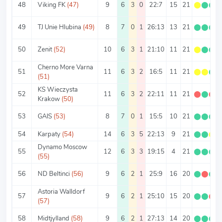
48
Viking FK
(47)
9
6
3
0
22:7
15
21
⬤
⬤
⬤
49
TJ Unie Hlubina
(49)
8
7
0
1
26:13
13
21
⬤
⬤
⬤
50
Zenit
(52)
10
6
3
1
21:10
11
21
⬤
⬤
⬤
Cherno More Varna
51
11
6
3
2
16:5
11
21
⬤
⬤
⬤
(51)
KS Wieczysta
52
11
6
3
2
22:11
11
21
⬤
⬤
⬤
Krakow
(50)
53
GAIS
(53)
8
7
0
1
15:5
10
21
⬤
⬤
⬤
54
Karpaty
(54)
14
6
3
5
22:13
9
21
⬤
⬤
⬤
Dynamo Moscow
55
12
6
3
3
19:15
4
21
⬤
⬤
⬤
(55)
56
ND Beltinci
(56)
9
6
2
1
25:9
16
20
⬤
⬤
⬤
Astoria Walldorf
57
9
6
2
1
25:10
15
20
⬤
⬤
⬤
(57)
58
Midtjylland
(58)
9
6
2
1
27:13
14
20
⬤
⬤
⬤