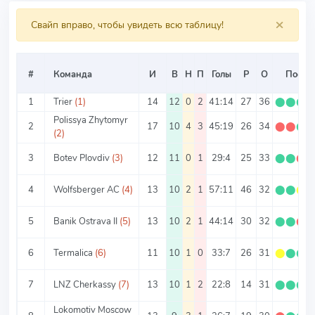
×
Свайп вправо, чтобы увидеть всю таблицу!
#
Команда
И
В
Н
П
Голы
Р
О
Посл. 
1
Trier
(1)
14
12
0
2
41:14
27
36
⬤
⬤
⬤
Polissya Zhytomyr
2
17
10
4
3
45:19
26
34
⬤
⬤
⬤
(2)
3
Botev Plovdiv
(3)
12
11
0
1
29:4
25
33
⬤
⬤
⬤
4
Wolfsberger AC
(4)
13
10
2
1
57:11
46
32
⬤
⬤
⬤
5
Banik Ostrava II
(5)
13
10
2
1
44:14
30
32
⬤
⬤
⬤
6
Termalica
(6)
11
10
1
0
33:7
26
31
⬤
⬤
⬤
7
LNZ Cherkassy
(7)
13
10
1
2
22:8
14
31
⬤
⬤
⬤
Lokomotiv Moscow