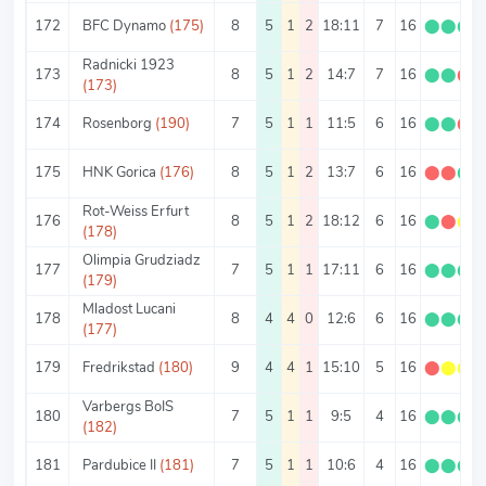
172
BFC Dynamo
(175)
8
5
1
2
18:11
7
16
⬤
⬤
⬤
Radnicki 1923
173
8
5
1
2
14:7
7
16
⬤
⬤
⬤
(173)
174
Rosenborg
(190)
7
5
1
1
11:5
6
16
⬤
⬤
⬤
175
HNK Gorica
(176)
8
5
1
2
13:7
6
16
⬤
⬤
⬤
Rot-Weiss Erfurt
176
8
5
1
2
18:12
6
16
⬤
⬤
⬤
(178)
Olimpia Grudziadz
177
7
5
1
1
17:11
6
16
⬤
⬤
⬤
(179)
Mladost Lucani
178
8
4
4
0
12:6
6
16
⬤
⬤
⬤
(177)
179
Fredrikstad
(180)
9
4
4
1
15:10
5
16
⬤
⬤
⬤
Varbergs BoIS
180
7
5
1
1
9:5
4
16
⬤
⬤
⬤
(182)
181
Pardubice II
(181)
7
5
1
1
10:6
4
16
⬤
⬤
⬤