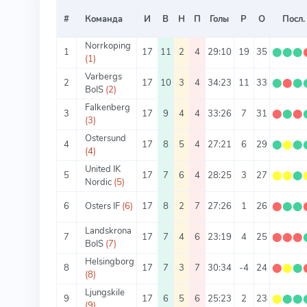
#
Команда
И
В
Н
П
Голы
Р
О
Посл.
Norrkoping
1
17
11
2
4
29:10
19
35
⬤
⬤
⬤
(1)
Varbergs
2
17
10
3
4
34:23
11
33
⬤
⬤
⬤
BoIS
(2)
Falkenberg
3
17
9
4
4
33:26
7
31
⬤
⬤
⬤
(3)
Ostersund
4
17
8
5
4
27:21
6
29
⬤
⬤
⬤
(4)
United IK
5
17
7
6
4
28:25
3
27
⬤
⬤
⬤
Nordic
(5)
6
Osters IF
(6)
17
8
2
7
27:26
1
26
⬤
⬤
⬤
Landskrona
7
17
7
4
6
23:19
4
25
⬤
⬤
⬤
BoIS
(7)
Helsingborg
8
17
7
3
7
30:34
-4
24
⬤
⬤
⬤
(8)
Ljungskile
9
17
6
5
6
25:23
2
23
⬤
⬤
⬤
(9)