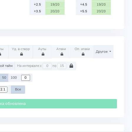
+2.5
19/20
+4.5
19/20
+3.5
20/20
+5.5
20/20
лы
Уд. в створ
Ауты
Атаки
Оп. атаки
Другое
ой тайм
На интервале с
по
50
100
Все
ика обновлена