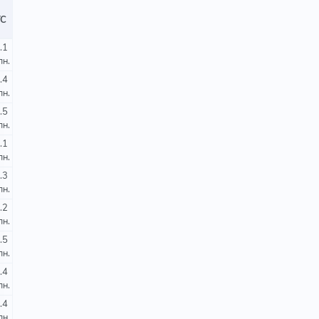
ТС
.1
лн.
.4
лн.
.5
лн.
.1
лн.
.3
лн.
.2
лн.
.5
лн.
.4
лн.
.4
лн.