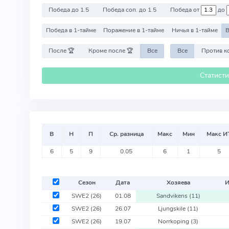
Победа до 1.5
Победа соп. до 1.5
Победа от
до
Победа в 1-тайме
Поражение в 1-тайме
Ничья в 1-тайме
В
После 🏆
Кроме после 🏆
Все
Все
Статист
В
Н
П
Ср. разница
Макс
Мин
Макс И
6
5
9
0.05
6
1
5
Сезон
Дата
Хозяева
SWE2
(26)
01.08
Sandvikens
(11)
SWE2
(26)
26.07
Ljungskile
(11)
SWE2
(26)
19.07
Norrkoping
(3)