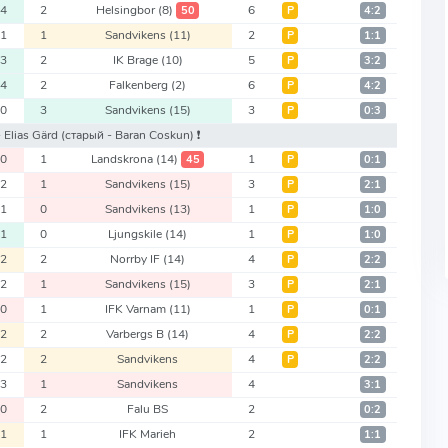
4
2
Helsingbor
(8)
6
50
Р
4:2
1
1
Sandvikens
(11)
2
Р
1:1
3
2
IK Brage
(10)
5
Р
3:2
4
2
Falkenberg
(2)
6
Р
4:2
0
3
Sandvikens
(15)
3
Р
0:3
- Elias Gärd
(старый - Baran Coskun)
❗️
0
1
Landskrona
(14)
1
45
Р
0:1
2
1
Sandvikens
(15)
3
Р
2:1
1
0
Sandvikens
(13)
1
Р
1:0
1
0
Ljungskile
(14)
1
Р
1:0
2
2
Norrby IF
(14)
4
Р
2:2
2
1
Sandvikens
(15)
3
Р
2:1
0
1
IFK Varnam
(11)
1
Р
0:1
2
2
Varbergs B
(14)
4
Р
2:2
2
2
Sandvikens
4
Р
2:2
3
1
Sandvikens
4
3:1
0
2
Falu BS
2
0:2
1
1
IFK Marieh
2
1:1