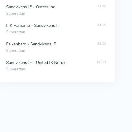
Sandvikens IF - Ostersund
17.10
Superettan
IFK Varnamo - Sandvikens IF
24.10
Superettan
Falkenberg - Sandvikens IF
31.10
Superettan
Sandvikens IF - United IK Nordic
06.11
Superettan