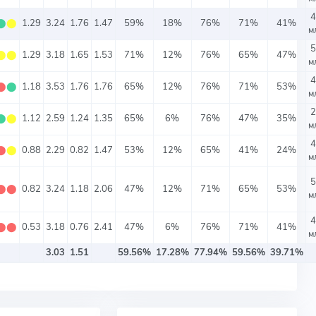
4
⬤
⬤
1.29
3.24
1.76
1.47
59%
18%
76%
71%
41%
м
5
⬤
⬤
1.29
3.18
1.65
1.53
71%
12%
76%
65%
47%
м
4
⬤
⬤
1.18
3.53
1.76
1.76
65%
12%
76%
71%
53%
м
2
⬤
⬤
1.12
2.59
1.24
1.35
65%
6%
76%
47%
35%
м
4
⬤
⬤
0.88
2.29
0.82
1.47
53%
12%
65%
41%
24%
м
5
⬤
⬤
0.82
3.24
1.18
2.06
47%
12%
71%
65%
53%
м
4
⬤
⬤
0.53
3.18
0.76
2.41
47%
6%
76%
71%
41%
м
3.03
1.51
59.56%
17.28%
77.94%
59.56%
39.71%