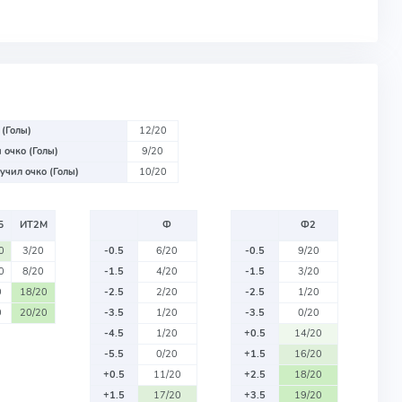
 (Голы)
12/20
 очко (Голы)
9/20
учил очко (Голы)
10/20
Б
ИТ2М
Ф
Ф2
0
3/20
-0.5
6/20
-0.5
9/20
0
8/20
-1.5
4/20
-1.5
3/20
0
18/20
-2.5
2/20
-2.5
1/20
0
20/20
-3.5
1/20
-3.5
0/20
-4.5
1/20
+0.5
14/20
-5.5
0/20
+1.5
16/20
+0.5
11/20
+2.5
18/20
+1.5
17/20
+3.5
19/20