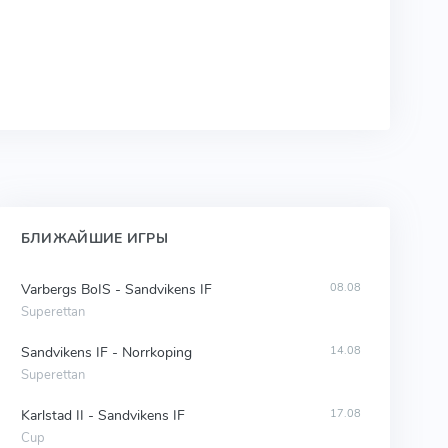
БЛИЖАЙШИЕ ИГРЫ
Varbergs BoIS - Sandvikens IF
08.08
Superettan
Sandvikens IF - Norrkoping
14.08
Superettan
Karlstad II - Sandvikens IF
17.08
Cup