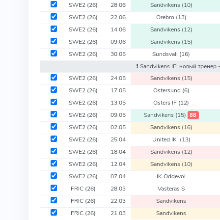
SWE2
(26)
28.06
Sandvikens
(10)
SWE2
(26)
22.06
Orebro
(13)
SWE2
(26)
14.06
Sandvikens
(12)
SWE2
(26)
09.06
Sandvikens
(15)
SWE2
(26)
30.05
Sundsvall
(16)
❗️ Sandvikens IF: новый тренер 
SWE2
(26)
24.05
Sandvikens
(15)
SWE2
(26)
17.05
Ostersund
(6)
SWE2
(26)
13.05
Osters IF
(12)
SWE2
(26)
09.05
Sandvikens
(15)
88
SWE2
(26)
02.05
Sandvikens
(16)
SWE2
(26)
25.04
United IK
(13)
SWE2
(26)
18.04
Sandvikens
(12)
SWE2
(26)
12.04
Sandvikens
(10)
SWE2
(26)
07.04
IK Oddevol
FRIC
(26)
28.03
Vasteras S
FRIC
(26)
22.03
Sandvikens
FRIC
(26)
21.03
Sandvikens