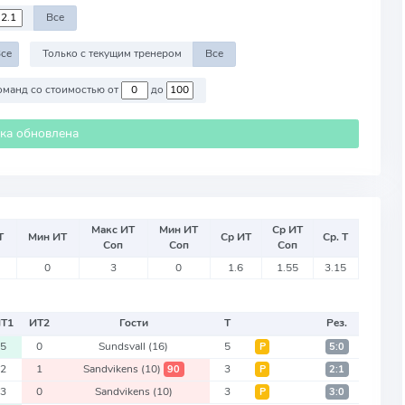
Все
се
Только с текущим тренером
Все
Против команд со стоимостью от
до
ика обновлена
Макс ИТ
Мин ИТ
Ср ИТ
Т
Мин ИТ
Ср ИТ
Ср. Т
Соп
Соп
Соп
0
3
0
1.6
1.55
3.15
ИТ
1
ИТ
2
Гости
Т
Рез.
5
0
Sundsvall
(16)
5
Р
5:0
2
1
Sandvikens
(10)
3
90
Р
2:1
3
0
Sandvikens
(10)
3
Р
3:0