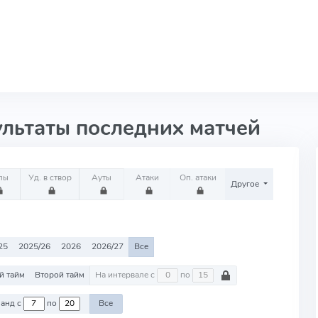
ультаты последних матчей
лы
Уд. в створ
Ауты
Атаки
Оп. атаки
Другое
25
2025/26
2026
2026/27
Все
й тайм
Второй тайм
На интервале с
по
Против команд с
по
Все