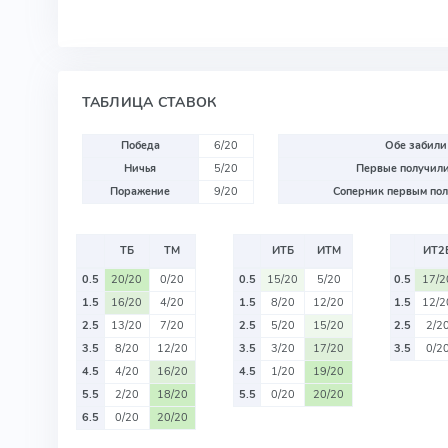
ТАБЛИЦА СТАВОК
Победа
6/20
Обе забили
Ничья
5/20
Первые получили
Поражение
9/20
Соперник первым пол
ТБ
ТМ
ИТБ
ИТМ
ИТ2
0.5
20/20
0/20
0.5
15/20
5/20
0.5
17/2
1.5
16/20
4/20
1.5
8/20
12/20
1.5
12/2
2.5
13/20
7/20
2.5
5/20
15/20
2.5
2/2
3.5
8/20
12/20
3.5
3/20
17/20
3.5
0/2
4.5
4/20
16/20
4.5
1/20
19/20
5.5
2/20
18/20
5.5
0/20
20/20
6.5
0/20
20/20