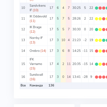
Sandvikens
10
17
6
4
7
30:25
5
22
⬤
⬤
⬤
IF
(10)
IK Oddevold
11
17
5
7
5
28:26
2
22
⬤
⬤
⬤
(11)
IK Brage
12
17
5
5
7
30:30
0
20
⬤
⬤
⬤
(12)
Norrby IF
13
17
3
10
4
21:23
-2
19
⬤
⬤
⬤
(13)
14
Orebro
(14)
17
3
6
8
14:25
-11
15
⬤
⬤
⬤
IFK
15
Varnamo
17
4
2
11
20:35
-15
14
⬤
⬤
⬤
(15)
Sundsvall
16
17
3
0
14
13:41
-28
9
⬤
⬤
⬤
(16)
Все
Команда
136