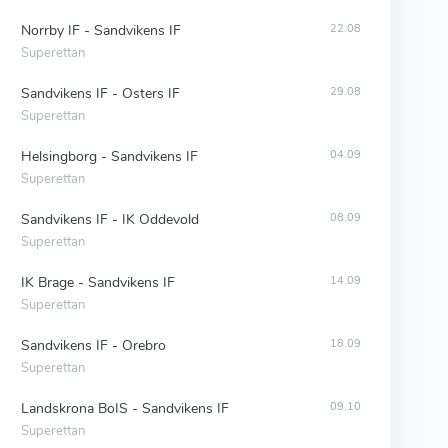
Norrby IF - Sandvikens IF
22.08
Superettan
Sandvikens IF - Osters IF
29.08
Superettan
Helsingborg - Sandvikens IF
04.09
Superettan
Sandvikens IF - IK Oddevold
08.09
Superettan
IK Brage - Sandvikens IF
14.09
Superettan
Sandvikens IF - Orebro
18.09
Superettan
Landskrona BoIS - Sandvikens IF
09.10
Superettan