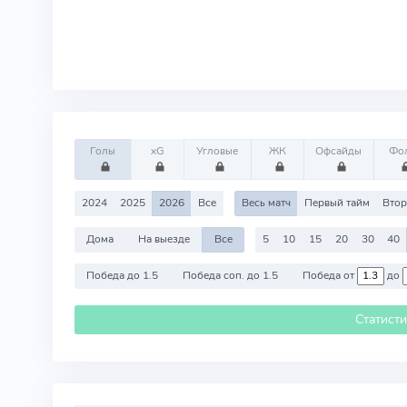
Голы
xG
Угловые
ЖК
Офсайды
Фо
2024
2025
2026
Все
Весь матч
Первый тайм
Втор
Дома
На выезде
Все
5
10
15
20
30
40
Победа до 1.5
Победа соп. до 1.5
Победа от
до
Статист