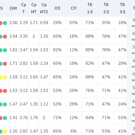
Ср
Ср
Ср
ТБ
ТБ
ТБ
 5
О/И
ОЗ
СП
Т
ИТ
ИТ2
1.5
2.5
3.5
9
⬤
⬤
2.06
2.29
1.71
0.59
29%
53%
71%
35%
18%
м
6
⬤
⬤
1.94
3.35
2
1.35
65%
18%
88%
76%
47%
м
5
⬤
⬤
1.82
3.47
1.94
1.53
82%
12%
88%
76%
47%
м
4
⬤
⬤
1.71
2.82
1.59
1.24
65%
18%
82%
47%
29%
м
0
⬤
⬤
1.59
3.12
1.65
1.47
65%
24%
88%
47%
41%
м
5
⬤
⬤
1.53
3.12
1.59
1.53
53%
29%
76%
71%
41%
м
6
⬤
⬤
1.47
2.47
1.35
1.12
53%
29%
71%
47%
24%
м
6
⬤
⬤
1.41
3.76
1.76
2
71%
12%
94%
71%
53%
м
3
⬤
⬤
1.35
2.82
1.47
1.35
65%
6%
71%
53%
41%
м