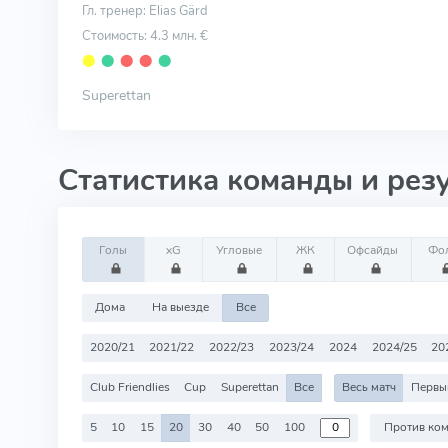
Гл. тренер: Elias Gärd
Стоимость: 4.3 млн. €
⬤
⬤
⬤
⬤
⬤
Superettan
Статистика команды и рез
Голы
xG
Угловые
ЖК
Офсайды
Фо
Дома
На выезде
Все
2020/21
2021/22
2022/23
2023/24
2024
2024/25
20
Club Friendlies
Cup
Superettan
Все
Весь матч
Первы
5
10
15
20
30
40
50
100