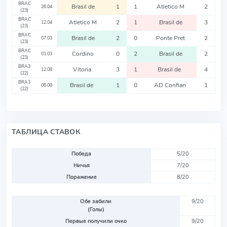
BRAC
Brasil de
1
1
Atletico M
2
26.04
(23)
BRAC
Atletico M
2
1
Brasil de
3
12.04
(23)
BRAC
Brasil de
2
0
Ponte Pret
2
07.03
(23)
BRAC
Cordino
0
2
Brasil de
2
01.03
(23)
BRA3
Vitoria
3
1
Brasil de
4
12.08
(22)
BRA3
Brasil de
1
0
AD Confian
1
06.08
(22)
ТАБЛИЦА СТАВОК
Победа
5/20
Ничья
7/20
Поражение
8/20
Обе забили
9/20
(Голы)
Первые получили очко
9/20