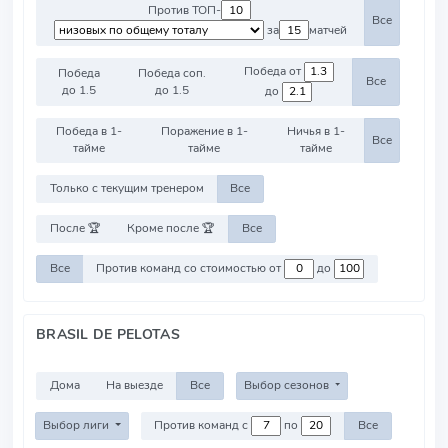
Против ТОП-
Все
за
матчей
Победа от
Победа
Победа соп.
Все
до 1.5
до 1.5
до
Победа в 1-
Поражение в 1-
Ничья в 1-
Все
тайме
тайме
тайме
Только с текущим тренером
Все
После 🏆
Кроме после 🏆
Все
Все
Против команд со стоимостью от
до
BRASIL DE PELOTAS
Дома
На выезде
Все
Выбор сезонов
Выбор лиги
Против команд с
по
Все