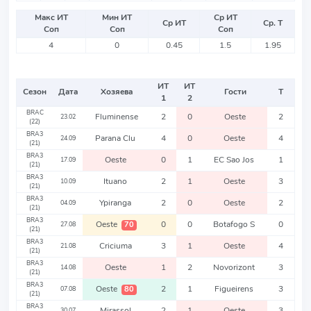
Макс ИТ
Мин ИТ
Ср ИТ
Ср ИТ
Ср. Т
Соп
Соп
Соп
4
0
0.45
1.5
1.95
ИТ
ИТ
Сезон
Дата
Хозяева
Гости
Т
1
2
BRAC
Fluminense
2
0
Oeste
2
23.02
(22)
BRA3
Parana Clu
4
0
Oeste
4
24.09
(21)
BRA3
Oeste
0
1
EC Sao Jos
1
17.09
(21)
BRA3
Ituano
2
1
Oeste
3
10.09
(21)
BRA3
Ypiranga
2
0
Oeste
2
04.09
(21)
BRA3
Oeste
0
0
Botafogo S
0
70
27.08
(21)
BRA3
Criciuma
3
1
Oeste
4
21.08
(21)
BRA3
Oeste
1
2
Novorizont
3
14.08
(21)
BRA3
Oeste
2
1
Figueirens
3
80
07.08
(21)
BRA3
Mirassol
2
1
Oeste
3
30.07