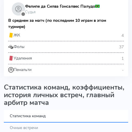
Фелипе да Силва Гонсалвес Палудо
Судья
⬤
В среднем за матч (по последним 10 играм в этом
турнире)
4
ЖК
37
Фолы
1
Удаления
-
Пенальти
Статистика команд, коэффициенты,
история личных встреч, главный
арбитр матча
Статистика команд
Очные встречи