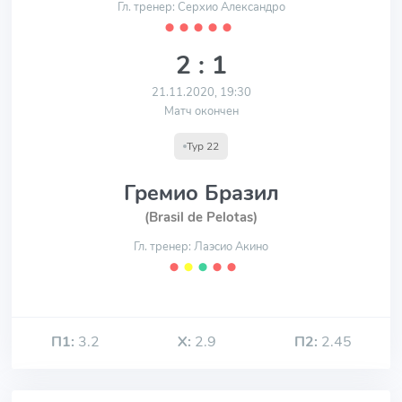
Гл. тренер: Серхио Александро
⬤
⬤
⬤
⬤
⬤
2 : 1
21.11.2020, 19:30
Матч окончен
Тур 22
Гремио Бразил
(Brasil de Pelotas)
Гл. тренер: Лаэсио Акино
⬤
⬤
⬤
⬤
⬤
П1:
3.2
Х:
2.9
П2:
2.45