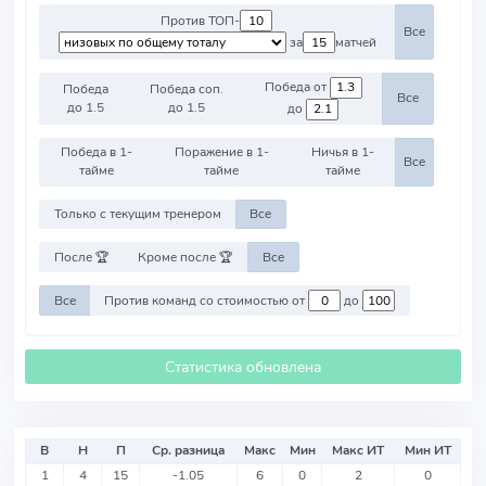
Против ТОП-
Все
за
матчей
Победа от
Победа
Победа соп.
Все
до 1.5
до 1.5
до
Победа в 1-
Поражение в 1-
Ничья в 1-
Все
тайме
тайме
тайме
Только с текущим тренером
Все
После 🏆
Кроме после 🏆
Все
Все
Против команд со стоимостью от
до
Статистика обновлена
В
Н
П
Ср. разница
Макс
Мин
Макс ИТ
Мин ИТ
1
4
15
-1.05
6
0
2
0