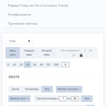
Рефери Felipe da Silva Goncalves Paludo
Коэффициенты
Турнирная таблица
На интервале с
по
Весь
Первый
Второй
матч
тайм
тайм
5
10
15
20
30
40
50
100
OESTE
Дома
На выезде
Все
Выбор сезонов
Выбор лиги
Против команд с
по
Все