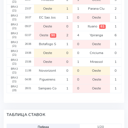
(21)
BRA3
Oeste
1
1
Parana Clu
2
23.07
(21)
BRA3
EC Sao Jos
1
0
Oeste
1
16.07
(21)
BRA3
Oeste
0
1
Ituano
1
61
09.07
(21)
BRA3
Oeste
2
4
Ypiranga
6
90
02.07
(21)
BRA3
Botafogo S
1
0
Oeste
1
26.06
(21)
BRA3
Oeste
0
0
Criciuma
0
19.06
(21)
BRA3
Oeste
0
1
Mirassol
1
15.06
(21)
BRA3
Novorizont
0
0
Oeste
0
11.06
(21)
BRA3
Figueirens
1
0
Oeste
1
04.06
(21)
BRA2
Sampaio Co
1
0
Oeste
1
28.01
(20)
ТАБЛИЦА СТАВОК
Победа
1/20