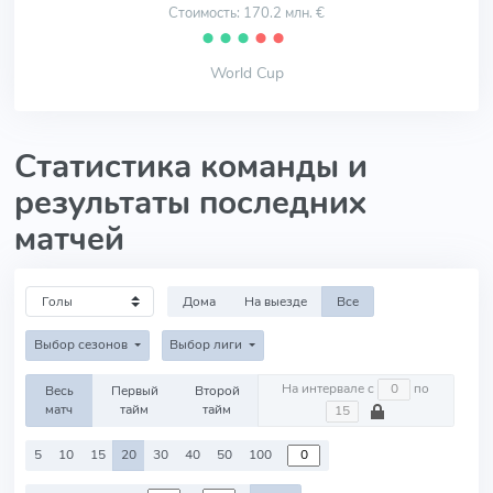
Стоимость: 170.2 млн. €
⬤
⬤
⬤
⬤
⬤
World Cup
Статистика команды и
результаты последних
матчей
Дома
На выезде
Все
Выбор сезонов
Выбор лиги
На интервале с
по
Весь
Первый
Второй
матч
тайм
тайм
5
10
15
20
30
40
50
100