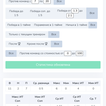
Против команд с
по
Все
Победа от
до
Победа до
Победа соп. до
Все
1.5
1.5
Победа в 1-тайме
Поражение в 1-тайме
Ничья в 1-тайме
Все
Только с текущим тренером
Все
После 🏆
Кроме после 🏆
Все
Все
Против команд со стоимостью от
до
Статистика обновлена
В
Н
П
Ср. разница
Макс
Мин
Макс ИТ
Мин ИТ
11
2
7
0.5
6
0
4
0
Макс ИТ
Мин ИТ
Ср ИТ
Ср ИТ
Ср. Т
Соп
Соп
Соп