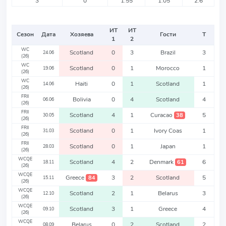
3
0
1.55
1.05
2.6
ИТ
ИТ
Сезон
Дата
Хозяева
Гости
Т
1
2
WC
Scotland
0
3
Brazil
3
24.06
(26)
WC
Scotland
0
1
Morocco
1
19.06
(26)
WC
Haiti
0
1
Scotland
1
14.06
(26)
FRII
Bolivia
0
4
Scotland
4
06.06
(26)
FRII
Scotland
4
1
Curacao
5
38
30.05
(26)
FRII
Scotland
0
1
Ivory Coas
1
31.03
(26)
FRII
Scotland
0
1
Japan
1
28.03
(26)
WCQE
Scotland
4
2
Denmark
6
61
18.11
(26)
WCQE
Greece
3
2
Scotland
5
84
15.11
(26)
WCQE
Scotland
2
1
Belarus
3
12.10
(26)
WCQE
Scotland
3
1
Greece
4
09.10
(26)
WCQE
Belarus
0
2
Scotland
2
08.09