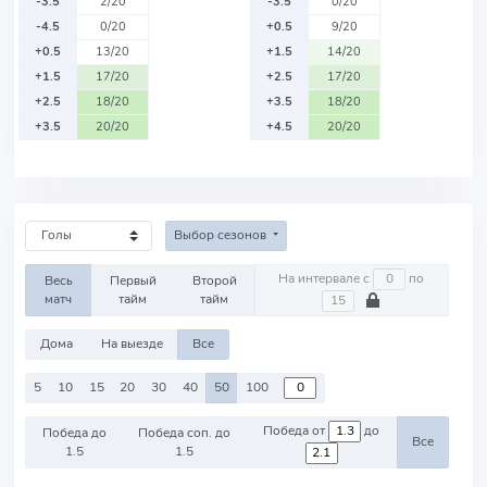
-3.5
2/20
-3.5
0/20
-4.5
0/20
+0.5
9/20
+0.5
13/20
+1.5
14/20
+1.5
17/20
+2.5
17/20
+2.5
18/20
+3.5
18/20
+3.5
20/20
+4.5
20/20
Выбор сезонов
На интервале с
по
Весь
Первый
Второй
матч
тайм
тайм
Дома
На выезде
Все
5
10
15
20
30
40
50
100
Победа от
до
Победа до
Победа соп. до
Все
1.5
1.5