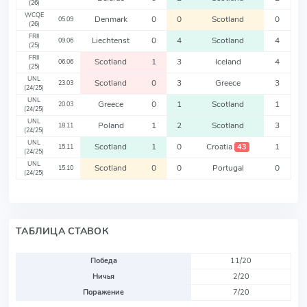
(26)
WCQE
Denmark
0
0
Scotland
0
05.09
(26)
FRII
Liechtenst
0
4
Scotland
4
09.06
(25)
FRII
Scotland
1
3
Iceland
4
06.06
(25)
UNL
Scotland
0
3
Greece
3
23.03
(24/25)
UNL
Greece
0
1
Scotland
1
20.03
(24/25)
UNL
Poland
1
2
Scotland
3
18.11
(24/25)
UNL
Scotland
1
0
Croatia
1
43
15.11
(24/25)
UNL
Scotland
0
0
Portugal
0
15.10
(24/25)
ТАБЛИЦА СТАВОК
Победа
11/20
Ничья
2/20
Поражение
7/20