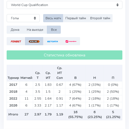
Весь матч
Первый тайм
Второй тайм
Дома
На выезде
Все
Статистика обновлена
Ср.
Ср.
Ср.
ИТ
Турнир
Матчей
Т
ИТ
Соп
В
Н
П
2017
6
2.5
1.83
0.67
4 (67%)
2 (33%)
0 (0%)
2018
4
3.5
1.5
2
1 (25%)
1 (25%)
2 (50%)
2022
11
2.55
1.64
0.91
7 (64%)
2 (18%)
2 (18%)
2026
6
3.33
2.17
1.17
4 (67%)
1 (17%)
1 (17%)
16
6
5
Итого
27
2.97
1.79
1.19
(55.75%)
(23.25%)
(21.25%)