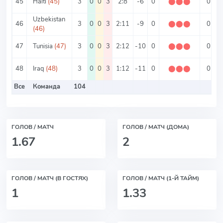
45
Haiti
(45)
3
0
0
3
2:8
-6
0
⬤
⬤
⬤
0
3
Uzbekistan
46
3
0
0
3
2:11
-9
0
⬤
⬤
⬤
0
4
(46)
47
Tunisia
(47)
3
0
0
3
2:12
-10
0
⬤
⬤
⬤
0
4
48
Iraq
(48)
3
0
0
3
1:12
-11
0
⬤
⬤
⬤
0
4
Все
Команда
104
ГОЛОВ / МАТЧ
ГОЛОВ / МАТЧ (ДОМА)
1.67
2
ГОЛОВ / МАТЧ (В ГОСТЯХ)
ГОЛОВ / МАТЧ (1-Й ТАЙМ)
1
1.33