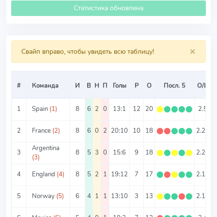
Статистика обновлена
×
Свайп вправо, чтобы увидеть всю таблицу!
#
Команда
И
В
Н
П
Голы
Р
О
Посл. 5
О/И
1
Spain
(1)
8
6
2
0
13:1
12
20
⬤
⬤
⬤
⬤
⬤
2.5
1
2
France
(2)
8
6
0
2
20:10
10
18
⬤
⬤
⬤
⬤
⬤
2.25
3
Argentina
3
8
5
3
0
15:6
9
18
⬤
⬤
⬤
⬤
⬤
2.25
2
(3)
4
England
(4)
8
5
2
1
19:12
7
17
⬤
⬤
⬤
⬤
⬤
2.13
3
5
Norway
(5)
6
4
1
1
13:10
3
13
⬤
⬤
⬤
⬤
⬤
2.17
3