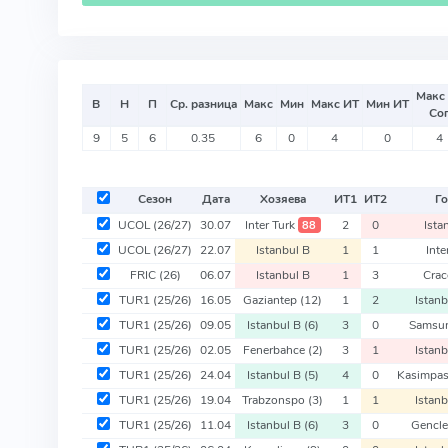
Макс
В
Н
П
Ср. разница
Макс
Мин
Макс ИТ
Мин ИТ
Со
9
5
6
0.35
6
0
4
0
4
Сезон
Дата
Хозяева
ИТ
1
ИТ
2
Го
UCOL
(26/27)
30.07
Inter Turk
2
0
Ista
88
UCOL
(26/27)
22.07
Istanbul B
1
1
Inte
FRIC
(26)
06.07
Istanbul B
1
3
Crac
TUR1
(25/26)
16.05
Gaziantep
(12)
1
2
Istan
TUR1
(25/26)
09.05
Istanbul B
(6)
3
0
Samsu
TUR1
(25/26)
02.05
Fenerbahce
(2)
3
1
Istan
TUR1
(25/26)
24.04
Istanbul B
(5)
4
0
Kasimpa
TUR1
(25/26)
19.04
Trabzonspo
(3)
1
1
Istan
TUR1
(25/26)
11.04
Istanbul B
(6)
3
0
Gencle