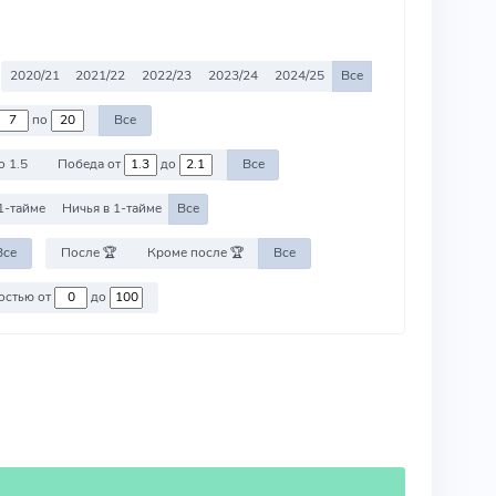
2020/21
2021/22
2022/23
2023/24
2024/25
Все
по
Все
о 1.5
Победа от
до
Все
1-тайме
Ничья в 1-тайме
Все
Все
После 🏆
Кроме после 🏆
Все
Против команд со стоимостью от
до