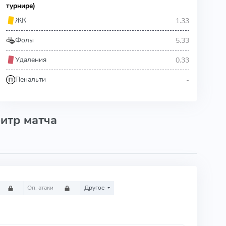
турнире)
1.33
ЖК
5.33
Фолы
0.33
Удаления
-
Пенальти
итр матча
Оп. атаки
Другое