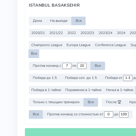
ISTANBUL BASAKSEHIR
Дома
На выезде
Все
2020/21
2021/22
2022
2022/23
2023/24
2024
202
Champions League
Europa League
Conference League
Sup
Все
Против команд с
по
Все
Победа до 1.5
Победа соп. до 1.5
Победа от
д
Победа в 1-тайме
Поражение в 1-тайме
Ничья в 1-тайме
Только с текущим тренером
Все
После 🏆
Кро
Все
Против команд со стоимостью от
до