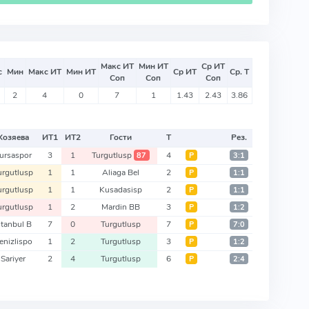
Макс ИТ
Мин ИТ
Ср ИТ
с
Мин
Макс ИТ
Мин ИТ
Ср ИТ
Ср. Т
Соп
Соп
Соп
2
4
0
7
1
1.43
2.43
3.86
Хозяева
ИТ
1
ИТ
2
Гости
Т
Рез.
ursaspor
3
1
Turgutlusp
4
87
Р
3:1
urgutlusp
1
1
Aliaga Bel
2
Р
1:1
urgutlusp
1
1
Kusadasisp
2
Р
1:1
urgutlusp
1
2
Mardin BB
3
Р
1:2
stanbul B
7
0
Turgutlusp
7
Р
7:0
enizlispo
1
2
Turgutlusp
3
Р
1:2
Sariyer
2
4
Turgutlusp
6
Р
2:4