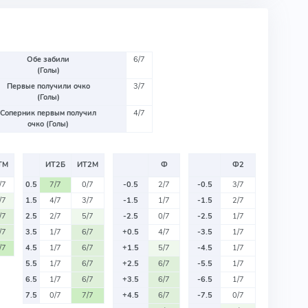
Обе забили
6/7
(Голы)
Первые получили очко
3/7
(Голы)
Соперник первым получил
4/7
очко (Голы)
ТМ
ИТ2Б
ИТ2М
Ф
Ф2
/7
0.5
7/7
0/7
-0.5
2/7
-0.5
3/7
/7
1.5
4/7
3/7
-1.5
1/7
-1.5
2/7
/7
2.5
2/7
5/7
-2.5
0/7
-2.5
1/7
/7
3.5
1/7
6/7
+0.5
4/7
-3.5
1/7
/7
4.5
1/7
6/7
+1.5
5/7
-4.5
1/7
5.5
1/7
6/7
+2.5
6/7
-5.5
1/7
6.5
1/7
6/7
+3.5
6/7
-6.5
1/7
7.5
0/7
7/7
+4.5
6/7
-7.5
0/7