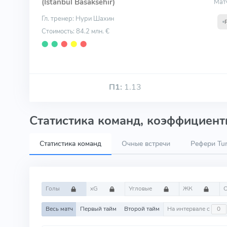
(Istanbul Basaksehir)
Мат
Гл. тренер: Нури Шахин
Стоимость: 84.2 млн. €
⬤
⬤
⬤
⬤
⬤
П1:
1.13
Статистика команд, коэффициенты
Статистика команд
Очные встречи
Рефери Tu
Голы
xG
Угловые
ЖК
Весь матч
Первый тайм
Второй тайм
На интервале с