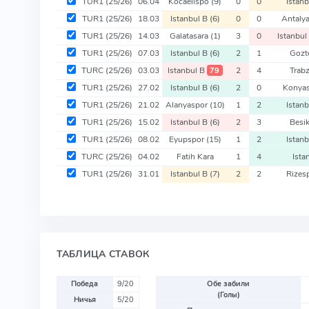
TUR1
(25/26)
06.04
Kocaelispo
(9)
0
0
Istan
TUR1
(25/26)
18.03
Istanbul B
(6)
0
0
Antaly
TUR1
(25/26)
14.03
Galatasara
(1)
3
0
Istanbul
TUR1
(25/26)
07.03
Istanbul B
(6)
2
1
Gozt
TURC
(25/26)
03.03
Istanbul B
2
4
Trab
79
TUR1
(25/26)
27.02
Istanbul B
(6)
2
0
Konya
TUR1
(25/26)
21.02
Alanyaspor
(10)
1
2
Istan
TUR1
(25/26)
15.02
Istanbul B
(6)
2
3
Besi
TUR1
(25/26)
08.02
Eyupspor
(15)
1
2
Istan
TURC
(25/26)
04.02
Fatih Kara
1
4
Ista
TUR1
(25/26)
31.01
Istanbul B
(7)
2
2
Rizes
ТАБЛИЦА СТАВОК
Победа
9/20
Обе забили
(Голы)
Ничья
5/20