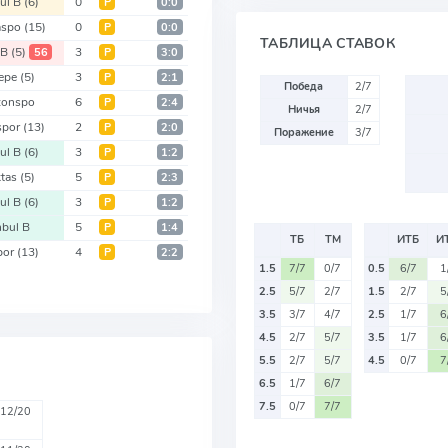
bul B
(6)
0
Р
0:0
aspo
(15)
0
Р
0:0
ТАБЛИЦА СТАВОК
 B
(5)
3
56
Р
3:0
epe
(5)
3
Р
2:1
Победа
2/7
zonspo
6
Р
2:4
Ничья
2/7
spor
(13)
2
Р
2:0
Поражение
3/7
bul B
(6)
3
Р
1:2
ktas
(5)
5
Р
2:3
bul B
(6)
3
Р
1:2
nbul B
5
Р
1:4
ТБ
ТМ
ИТБ
И
por
(13)
4
Р
2:2
1.5
7/7
0/7
0.5
6/7
1
2.5
5/7
2/7
1.5
2/7
5
3.5
3/7
4/7
2.5
1/7
6
4.5
2/7
5/7
3.5
1/7
6
5.5
2/7
5/7
4.5
0/7
7
6.5
1/7
6/7
7.5
0/7
7/7
12/20