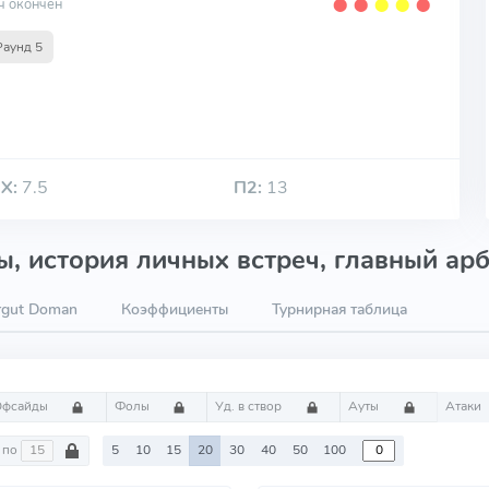
ч окончен
⬤
⬤
⬤
⬤
⬤
Раунд 5
Х:
7.5
П2:
13
, история личных встреч, главный арб
rgut Doman
Коэффициенты
Турнирная таблица
Офсайды
Фолы
Уд. в створ
Ауты
Атаки
по
5
10
15
20
30
40
50
100