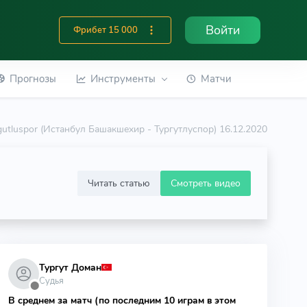
Войти
Фрибет 15 000
Прогнозы
Инструменты
Матчи
urgutluspor (Истанбул Башакшехир - Тургутлуспор) 16.12.2020
Читать статью
Смотреть видео
Тургут Доман
Судья
⬤
В среднем за матч (по последним 10 играм в этом