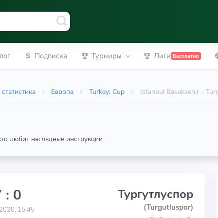
лог
Подписка
Турниры
Лиги
Бесплатно
 статистика
Европа
Turkey: Cup
Istanbul Basaksehir - T
 кто любит наглядные инструкции
 : 0
Тургутлуспор
(Turgutluspor)
2020, 15:45