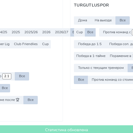
TURGUTLUSPOR
Дома
На выезде
Все
4/25
2025
2025/26
2026
2026/27
Все
Cup
Все
Против команд с
er Lig
Club Friendlies
Cup
Победа до 1.5
Победа соп. д
Победа в 1-тайме
Поражение в 
Только с текущим тренером
о
Все
Все
Все
ме после 🏆
Все
Статистика обновлена