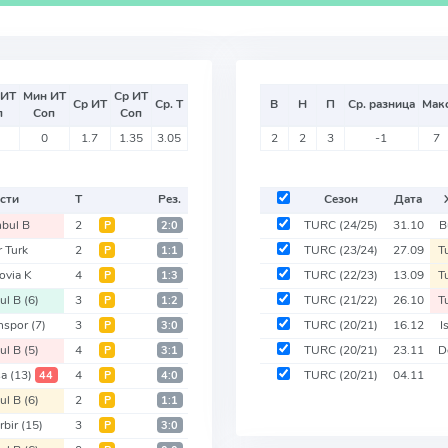
 ИТ
Мин ИТ
Ср ИТ
Ср ИТ
Ср. Т
В
Н
П
Ср. разница
Мак
п
Соп
Соп
0
1.7
1.35
3.05
2
2
3
-1
7
сти
Т
Рез.
Сезон
Дата
nbul B
2
TURC
(24/25)
31.10
B
Р
2:0
r Turk
2
TURC
(23/24)
27.09
T
Р
1:1
ovia K
4
TURC
(22/23)
13.09
T
Р
1:3
bul B
(6)
3
TURC
(21/22)
26.10
T
Р
1:2
nspor
(7)
3
TURC
(20/21)
16.12
I
Р
3:0
bul B
(5)
4
TURC
(20/21)
23.11
D
Р
3:1
sa
(13)
4
TURC
(20/21)
04.11
44
Р
4:0
bul B
(6)
2
Р
1:1
rbir
(15)
3
Р
3:0