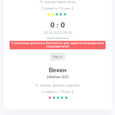
Гл. тренер: Кевин Штоц
Стоимость: 3.6 млн. €
⬤
⬤
⬤
⬤
⬤
0 : 0
28.10.2019, 18:30
Матч окончен
Статистика доступна бесплатно для зарегистрированных
пользователей
Тур 11
Вехен
(Wehen SV)
Гл. тренер: Даниэль Шернинг
Стоимость: 7.8 млн. €
⬤
⬤
⬤
⬤
⬤