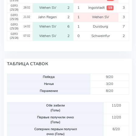
(25/26)
GER3
Wehen SV
2
1
Ingolstadt
3
59
28.02
(25/26)
GER3
Jahn Regen
2
1
Wehen SV
3
21.02
(25/26)
GER3
Wehen SV
6
1
Duisburg
7
14.02
(25/26)
GER3
Wehen SV
2
0
Schweinfur
2
07.02
(25/26)
ТАБЛИЦА СТАВОК
Победа
9/20
Ничья
3/20
Поражение
8/20
Обе забили
11/20
(Голы)
Первые получили очко
12/20
(Голы)
Соперник первым получил
6/20
очко (Голы)