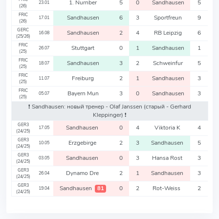
1. Nurnber
5
0
Sandhausen
5
23.01
(26)
FRIC
Sandhausen
6
3
Sportfreun
9
17.01
(26)
GERC
Sandhausen
2
4
RB Leipzig
6
16.08
(25/26)
FRIC
Stuttgart
0
1
Sandhausen
1
26.07
(25)
FRIC
Sandhausen
3
2
Schweinfur
5
18.07
(25)
FRIC
Freiburg
2
1
Sandhausen
3
11.07
(25)
FRIC
Bayern Mun
3
0
Sandhausen
3
05.07
(25)
❗️ Sandhausen: новый тренер - Olaf Janssen
(старый - Gerhard
Kleppinger)
❗️
GER3
Sandhausen
0
4
Viktoria K
4
17.05
(24/25)
GER3
Erzgebirge
2
3
Sandhausen
5
10.05
(24/25)
GER3
Sandhausen
0
3
Hansa Rost
3
03.05
(24/25)
GER3
Dynamo Dre
2
1
Sandhausen
3
26.04
(24/25)
GER3
Sandhausen
0
2
Rot-Weiss
2
81
19.04
(24/25)