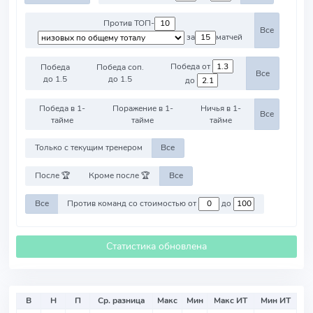
Против ТОП-
Все
за
матчей
Победа от
Победа
Победа соп.
Все
до 1.5
до 1.5
до
Победа в 1-
Поражение в 1-
Ничья в 1-
Все
тайме
тайме
тайме
Только с текущим тренером
Все
После 🏆
Кроме после 🏆
Все
Все
Против команд со стоимостью от
до
Статистика обновлена
В
Н
П
Ср. разница
Макс
Мин
Макс ИТ
Мин ИТ