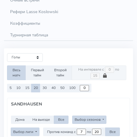
Рефери Lasse Koslowski
Коэффициенты
Турнирная таблица
На интервале с
по
Весь
Первый
Второй
матч
тайм
тайм
5
10
15
20
30
40
50
100
SANDHAUSEN
Дома
На выезде
Все
Выбор сезонов
Выбор лиги
Против команд с
по
Все