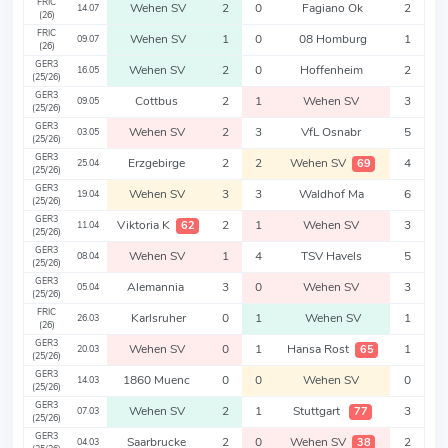
FRIC
Wehen SV
2
0
Fagiano Ok
2
14.07
(26)
FRIC
Wehen SV
1
0
08 Homburg
1
09.07
(26)
GER3
Wehen SV
2
0
Hoffenheim
2
16.05
(25/26)
GER3
Cottbus
2
1
Wehen SV
3
09.05
(25/26)
GER3
Wehen SV
2
3
VfL Osnabr
5
03.05
(25/26)
GER3
Erzgebirge
2
2
Wehen SV
4
69
25.04
(25/26)
GER3
Wehen SV
3
3
Waldhof Ma
6
19.04
(25/26)
GER3
Viktoria K
2
1
Wehen SV
3
62
11.04
(25/26)
GER3
Wehen SV
1
4
TSV Havels
5
08.04
(25/26)
GER3
Alemannia
3
0
Wehen SV
3
05.04
(25/26)
FRIC
Karlsruher
0
1
Wehen SV
1
26.03
(26)
GER3
Wehen SV
0
1
Hansa Rost
1
65
20.03
(25/26)
GER3
1860 Muenc
0
0
Wehen SV
0
14.03
(25/26)
GER3
Wehen SV
2
1
Stuttgart
3
77
07.03
(25/26)
GER3
Saarbrucke
2
0
Wehen SV
2
38
04.03