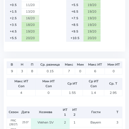
+0.5
11/20
+5.5
19/20
+1.5
13/20
+6.5
19/20
+2.5
16/20
+7.5
19/20
+3.5
18/20
+8.5
19/20
+4.5
19/20
+9.5
19/20
+5.5
20/20
+10.5
20/20
В
Н
П
Ср. разница
Макс
Мин
Макс ИТ
Мин ИТ
9
3
8
0.15
7
0
6
0
Макс ИТ
Мин ИТ
Ср ИТ
Ср ИТ
Ср. Т
Соп
Соп
Соп
4
0
1.55
1.4
2.95
ИТ
ИТ
Сезон
Дата
Хозяева
Гости
Т
1
2
FRIC
Wehen SV
2
1
Bayern
3
25.07
(26/27)