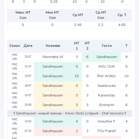
8
3
9
0.25
10
0
10
0
Макс ИТ
Мин ИТ
Ср ИТ
Ср ИТ
Ср. Т
Соп
Соп
Соп
5
0
2.45
2.2
4.65
ИТ
ИТ
Сезон
Дата
Хозяева
Гости
Т
1
2
FRIC
Wormatia W
3
6
Sandhausen
9
25.07
(26)
FRIC
Sandhausen
5
0
ASV / DJK
5
21.07
(26)
FRIC
Sandhausen
10
0
RW Wittlic
10
19.07
(26)
FRIC
Sandhausen
0
0
Saarbrucke
0
18.07
(26)
FRIC
Sandhausen
3
3
Kaiserslau
6
10.07
(26)
FRIC
Sandhausen
3
3
Eintracht
6
20.05
(26)
❗️ Sandhausen: новый тренер - Kevin Stotz
(старый - Olaf Janssen)
❗️
FRIC
Sandhausen
4
0
Greuther F
4
14.02
(26)
FRIC
Sandhausen
1
3
FSV Frankf
4
07.02
(26)
FRIC