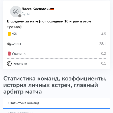
Лассе Кословски
Судья
⬤
В среднем за матч (по последним 10 играм в этом
турнире)
4.5
ЖК
28.1
Фолы
0.2
Удаления
0.1
Пенальти
Статистика команд, коэффициенты,
история личных встреч, главный
арбитр матча
Статистика команд
Очные встречи