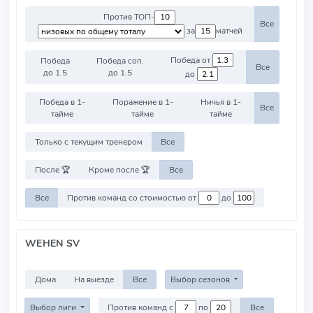
Против ТОП-
Все
за
матчей
Победа от
Победа
Победа соп.
Все
до 1.5
до 1.5
до
Победа в 1-
Поражение в 1-
Ничья в 1-
Все
тайме
тайме
тайме
Только с текущим тренером
Все
После 🏆
Кроме после 🏆
Все
Все
Против команд со стоимостью от
до
WEHEN SV
Дома
На выезде
Все
Выбор сезонов
Выбор лиги
Против команд с
по
Все