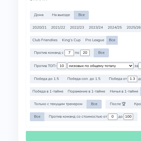
Дома
На выезде
Все
2020/21
2021/22
2022/23
2023/24
2024/25
2025/26
Club Friendlies
King's Cup
Pro League
Все
Против команд с
по
Все
Против ТОП-
за
Победа до 1.5
Победа соп. до 1.5
Победа от
д
Победа в 1-тайме
Поражение в 1-тайме
Ничья в 1-тайме
Только с текущим тренером
Все
После 🏆
Кро
Все
Против команд со стоимостью от
до