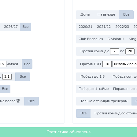
Дома
На выезде
Все
2026/27
Все
2020/21
2021/22
2022/23
2
Club Friendlies
Division 1
King
Против команд с
по
матчей
Все
Против ТОП-
о
Все
Победа до 1.5
Победа соп. д
Все
Победа в 1-тайме
Поражение в 
ме после 🏆
Все
Только с текущим тренером
Все
Статистика обновлена