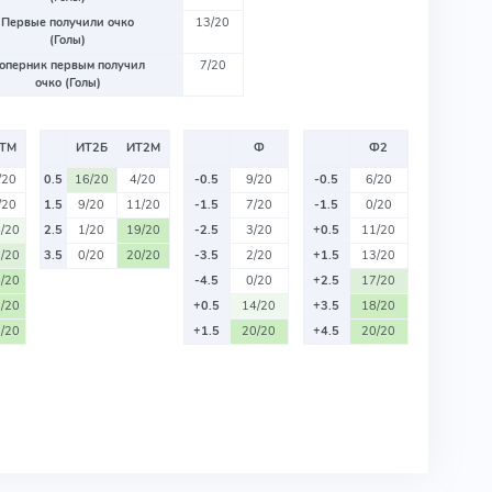
Первые получили очко
13/20
(Голы)
оперник первым получил
7/20
очко (Голы)
ТМ
ИТ2Б
ИТ2М
Ф
Ф2
/20
0.5
16/20
4/20
-0.5
9/20
-0.5
6/20
/20
1.5
9/20
11/20
-1.5
7/20
-1.5
0/20
/20
2.5
1/20
19/20
-2.5
3/20
+0.5
11/20
/20
3.5
0/20
20/20
-3.5
2/20
+1.5
13/20
/20
-4.5
0/20
+2.5
17/20
/20
+0.5
14/20
+3.5
18/20
/20
+1.5
20/20
+4.5
20/20