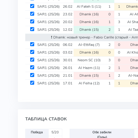
SAR1
(25/26)
26.02
Al Fateh S
(11)
1
1
Dham
SAR1
(25/26)
23.02
Dhamk
(16)
0
1
Al Ah
SAR1
(25/26)
20.02
Dhamk
(16)
1
3
Al Sh
SAR1
(25/26)
12.02
Dhamk
(15)
2
1
Al T
❗️ Dhamk: новый тренер - Fabio Carille
(старый - Arm
SAR1
(25/26)
06.02
Al-Ettifaq
(7)
2
0
Dha
SAR1
(25/26)
03.02
Dhamk
(16)
0
0
Al Kh
SAR1
(25/26)
30.01
Neom SC
(10)
3
0
Dha
SAR1
(25/26)
26.01
Al Hazm
(11)
2
1
Dha
SAR1
(25/26)
21.01
Dhamk
(15)
1
2
Al-Na
SAR1
(25/26)
17.01
Al Feiha
(12)
1
1
Dha
ТАБЛИЦА СТАВОК
Победа
5/20
Обе забили
(Голы)