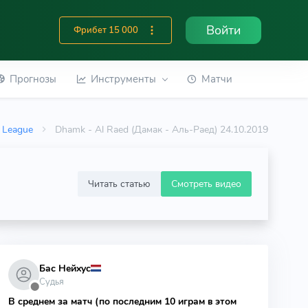
Войти
Фрибет 15 000
Прогнозы
Инструменты
Матчи
o League
Dhamk - Al Raed (Дамак - Аль-Раед) 24.10.2019
Читать статью
Смотреть видео
Бас Нейхус
Судья
⬤
В среднем за матч (по последним 10 играм в этом