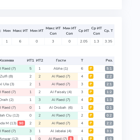
Макс ИТ
Мин ИТ
Ср ИТ
с
Мин
Макс ИТ
Мин ИТ
Ср ИТ
Ср. Т
Соп
Соп
Соп
1
6
0
3
0
2.05
1.3
3.35
Хозяева
ИТ
1
ИТ
2
Гости
Т
Рез.
l Raed
(7)
5
1
Abha
(1)
6
Р
5:1
Zulfi
(8)
2
2
Al Raed
(7)
4
Р
2:2
Al Ula
(3)
2
1
Al Raed
(7)
3
Р
2:1
l Raed
(7)
1
2
Al Faisaly
(4)
3
Р
1:2
Draih
(2)
1
3
Al Raed
(7)
4
Р
1:3
l Raed
(7)
0
1
Al Orobah
(6)
1
Р
0:1
dah Clu
(12)
0
2
Al Raed
(7)
2
Р
0:2
hda M
(13)
2
2
Al Raed
(7)
4
90
Р
2:2
l Raed
(7)
3
1
Al Jabalai
(4)
4
Р
3:1
 Anwar
(12)
1
0
Al Raed
(7)
1
8
Р
1:0