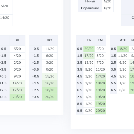
Ничья
5/20
5/20
Поражение
6/20
14/20
С
Ф
Ф2
ТБ
ТМ
ИТБ
И
-0.5
5/20
-0.5
11/20
0.5
20/20
0/20
0.5
18/20
2
-1.5
4/20
-1.5
6/20
1.5
17/20
3/20
1.5
11/20
9
-2.5
2/20
-2.5
3/20
2.5
13/20
7/20
2.5
6/20
14
-3.5
0/20
-3.5
0/20
3.5
9/20
11/20
3.5
3/20
17
+0.5
9/20
+0.5
15/20
4.5
3/20
17/20
4.5
2/20
18
+1.5
14/20
+1.5
16/20
5.5
2/20
18/20
5.5
1/20
19
+2.5
17/20
+2.5
18/20
6.5
1/20
19/20
6.5
0/20
20
+3.5
20/20
+3.5
20/20
7.5
1/20
19/20
8.5
1/20
19/20
9.5
0/20
20/20