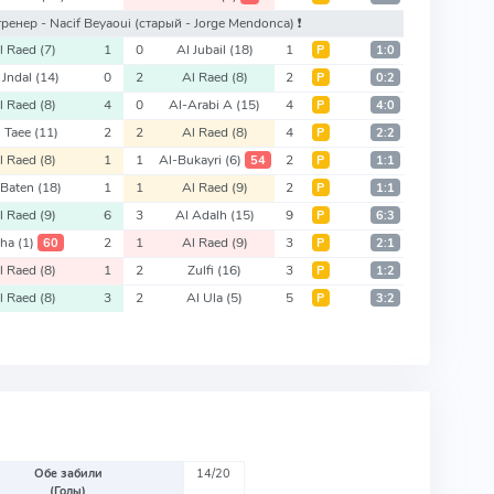
 тренер - Nacif Beyaoui
(старый - Jorge Mendonca)
❗️
l Raed
(7)
1
0
Al Jubail
(18)
1
Р
1:0
 Jndal
(14)
0
2
Al Raed
(8)
2
Р
0:2
l Raed
(8)
4
0
Al-Arabi A
(15)
4
Р
4:0
l Taee
(11)
2
2
Al Raed
(8)
4
Р
2:2
l Raed
(8)
1
1
Al-Bukayri
(6)
2
54
Р
1:1
 Baten
(18)
1
1
Al Raed
(9)
2
Р
1:1
l Raed
(9)
6
3
Al Adalh
(15)
9
Р
6:3
bha
(1)
2
1
Al Raed
(9)
3
60
Р
2:1
l Raed
(8)
1
2
Zulfi
(16)
3
Р
1:2
l Raed
(8)
3
2
Al Ula
(5)
5
Р
3:2
Обе забили
14/20
(Голы)