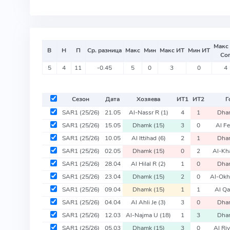
Макс
В
Н
П
Ср. разница
Макс
Мин
Макс ИТ
Мин ИТ
Со
5
4
11
-0.45
5
0
3
0
4
Сезон
Дата
Хозяева
ИТ
1
ИТ
2
Г
SAR1
(25/26)
21.05
Al-Nassr R
(1)
4
1
Dha
SAR1
(25/26)
15.05
Dhamk
(15)
3
0
Al F
SAR1
(25/26)
10.05
Al Ittihad
(6)
2
1
Dha
SAR1
(25/26)
02.05
Dhamk
(15)
0
2
Al-Kh
SAR1
(25/26)
28.04
Al Hilal R
(2)
1
0
Dha
SAR1
(25/26)
23.04
Dhamk
(15)
2
0
Al-Ok
SAR1
(25/26)
09.04
Dhamk
(15)
1
1
Al Qa
SAR1
(25/26)
04.04
Al Ahli Je
(3)
3
0
Dha
SAR1
(25/26)
12.03
Al-Najma U
(18)
1
3
Dha
SAR1
(25/26)
05.03
Dhamk
(15)
3
0
Al Ri