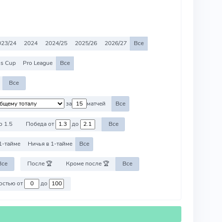
023/24
2024
2024/25
2025/26
2026/27
Все
's Cup
Pro League
Все
Все
за
матчей
Все
о 1.5
Победа от
до
Все
1-тайме
Ничья в 1-тайме
Все
Все
После 🏆
Кроме после 🏆
Все
Против команд со стоимостью от
до