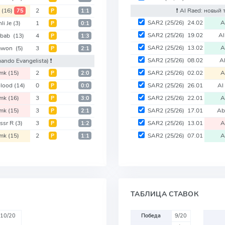
k
(16)
2
❗️ Al Raed: новый
75
Р
1:1
SAR2
(25/26)
24.02
A
li Je
(3)
1
Р
0:1
SAR2
(25/26)
19.02
Al
abab
(13)
4
Р
1:3
SAR2
(25/26)
13.02
A
aawon
(5)
3
Р
2:1
SAR2
(25/26)
08.02
A
ando Evangelista)
❗️
mk
(15)
2
SAR2
(25/26)
02.02
A
Р
2:0
olood
(14)
0
SAR2
(25/26)
26.01
Al
Р
0:0
mk
(16)
3
SAR2
(25/26)
22.01
A
Р
3:0
mk
(15)
3
SAR2
(25/26)
17.01
A
Р
2:1
ssr R
(3)
3
SAR2
(25/26)
13.01
A
Р
1:2
mk
(15)
2
SAR2
(25/26)
07.01
A
Р
1:1
ТАБЛИЦА СТАВОК
10/20
Победа
9/20