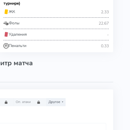
турнире)
2.33
ЖК
22.67
Фолы
-
Удаления
0.33
Пенальти
итр матча
Оп. атаки
Другое