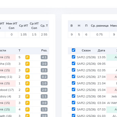
 ИТ
Мин ИТ
Ср ИТ
Ср ИТ
Ср. Т
В
Н
П
Ср. разница
Мак
п
Соп
Соп
0
1.05
1.5
2.55
9
5
6
0.75
9
ости
Т
Рез.
Сезон
Дата
mk
(15)
5
SAR2
(25/26)
13.05
A
Р
4:1
eiha
(10)
3
SAR2
(25/26)
09.05
Р
3:0
mk
(15)
3
SAR2
(25/26)
02.05
Р
2:1
aleej
(11)
2
SAR2
(25/26)
27.04
A
Р
0:2
mk
(15)
1
SAR2
(25/26)
21.04
Р
1:0
hdood
(17)
2
SAR2
(25/26)
15.04
A
Р
2:0
disiy
(4)
2
SAR2
(25/26)
08.04
Jed
Р
1:1
mk
(15)
3
SAR2
(25/26)
03.04
Al We
Р
3:0
mk
(15)
4
SAR2
(25/26)
07.03
A
Р
1:3
yadh
(16)
3
SAR2
(25/26)
01.03
Al
Р
3:0