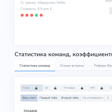
Мат
Гл. тренер: Абдерразек Чебби
Стоимость: 8.9 млн. €
⬤
⬤
⬤
⬤
⬤
Статистика команд, коэффициенты
Статистика команд
Очные встречи
Рефери Bas
Голы
xG
Угловые
ЖК
Весь матч
Первый тайм
Второй тайм
На интервале с
DHAMK