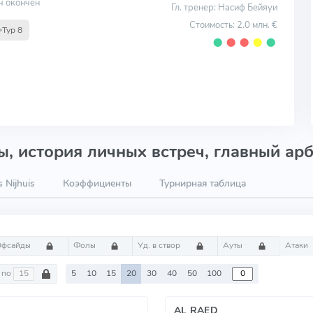
ч окончен
Гл. тренер: Насиф Бейяуи
Стоимость: 2.0 млн. €
Тур 8
⬤
⬤
⬤
⬤
⬤
, история личных встреч, главный арб
 Nijhuis
Коэффициенты
Турнирная таблица
Офсайды
Фолы
Уд. в створ
Ауты
Атаки
по
5
10
15
20
30
40
50
100
AL RAED