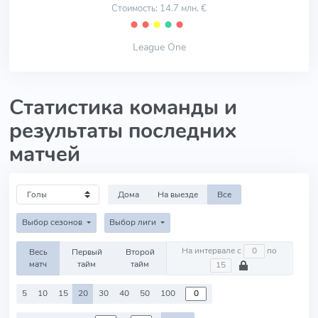
Стоимость: 14.7 млн. €
⬤
⬤
⬤
⬤
⬤
League One
Статистика команды и
результаты последних
матчей
Дома
На выезде
Все
Выбор сезонов
Выбор лиги
На интервале с
по
Весь
Первый
Второй
матч
тайм
тайм
5
10
15
20
30
40
50
100