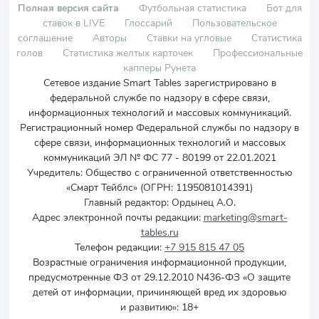
Полная версия сайта
Футбольная статистика
Бот для
ставок в LIVE
Глоссарий
Пользовательское
соглашение
Авторы
Ставки на угловые
Статистика
голов
Статистика желтых карточек
Профессиональные
капперы Рунета
Сетевое издание Smart Tables зарегистрировано в
федеральной службе по надзору в сфере связи,
информационных технологий и массовых коммуникаций.
Регистрационный номер Федеральной службы по надзору в
сфере связи, информационных технологий и массовых
коммуникаций ЭЛ № ФС 77 - 80199 от 22.01.2021
Учредитель
:
Общество с ограниченной ответственностью
«Смарт Тейблс» (ОГРН: 1195081014391)
Главный редактор: Ордынец А.О.
Адрес электронной почты редакции:
marketing@smart-
tables.ru
Телефон редакции:
+7 915 815 47 05
Возрастные ограничения информационной продукции,
предусмотренные ФЗ от 29.12.2010 N436-ФЗ «О защите
детей от информации, причиняющей вред их здоровью
и развитию»: 18+