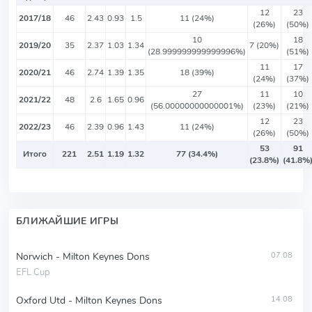
12
23
2017/18
46
2.43
0.93
1.5
11 (24%)
(26%)
(50%)
10
18
2019/20
35
2.37
1.03
1.34
7 (20%)
(28.999999999999996%)
(51%)
11
17
2020/21
46
2.74
1.39
1.35
18 (39%)
(24%)
(37%)
27
11
10
2021/22
48
2.6
1.65
0.96
(56.00000000000001%)
(23%)
(21%)
12
23
2022/23
46
2.39
0.96
1.43
11 (24%)
(26%)
(50%)
53
91
Итого
221
2.51
1.19
1.32
77 (34.4%)
(23.8%)
(41.8%
БЛИЖАЙШИЕ ИГРЫ
Norwich - Milton Keynes Dons
07.08
EFL Cup
Oxford Utd - Milton Keynes Dons
14.08