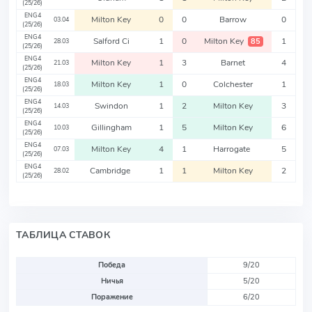
(25/26)
ENG4
Milton Key
0
0
Barrow
0
03.04
(25/26)
ENG4
Salford Ci
1
0
Milton Key
1
85
28.03
(25/26)
ENG4
Milton Key
1
3
Barnet
4
21.03
(25/26)
ENG4
Milton Key
1
0
Colchester
1
18.03
(25/26)
ENG4
Swindon
1
2
Milton Key
3
14.03
(25/26)
ENG4
Gillingham
1
5
Milton Key
6
10.03
(25/26)
ENG4
Milton Key
4
1
Harrogate
5
07.03
(25/26)
ENG4
Cambridge
1
1
Milton Key
2
28.02
(25/26)
ТАБЛИЦА СТАВОК
Победа
9/20
Ничья
5/20
Поражение
6/20