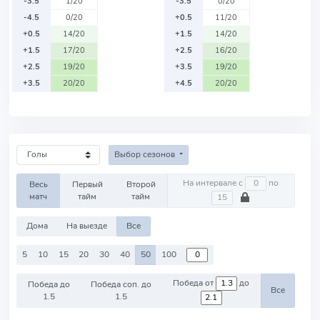
-3.5
1/20
-3.5
0/20
-4.5
0/20
+0.5
11/20
+0.5
14/20
+1.5
14/20
+1.5
17/20
+2.5
16/20
+2.5
19/20
+3.5
19/20
+3.5
20/20
+4.5
20/20
Выбор сезонов
На интервале с
по
Весь
Первый
Второй
матч
тайм
тайм
Дома
На выезде
Все
5
10
15
20
30
40
50
100
Победа от
до
Победа до
Победа соп. до
Все
1.5
1.5