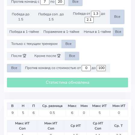
Против команд с
по
Все
Победа от
до
Победа до
Победа соп. до
Все
1.5
1.5
Победа в 1-тайме
Поражение в 1-тайме
Ничья в 1-тайме
Все
Только с текущим тренером
Все
После 🏆
Кроме после 🏆
Все
Все
Против команд со стоимостью от
до
Статистика обновлена
В
Н
П
Ср. разница
Макс
Мин
Макс ИТ
Мин ИТ
9
5
6
0.5
6
0
5
0
Макс ИТ
Мин ИТ
Ср ИТ
Ср ИТ
Ср. Т
Соп
Соп
Соп