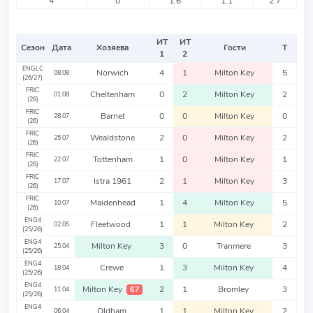
4
0
1.6
1.1
2.7
ИТ
ИТ
Сезон
Дата
Хозяева
Гости
Т
1
2
ENGLC
Norwich
4
1
Milton Key
5
08.08
(26/27)
FRIC
Cheltenham
0
2
Milton Key
2
01.08
(26)
FRIC
Barnet
0
0
Milton Key
0
28.07
(26)
FRIC
Wealdstone
2
0
Milton Key
2
25.07
(26)
FRIC
Tottenham
1
0
Milton Key
1
22.07
(26)
FRIC
Istra 1961
2
1
Milton Key
3
17.07
(26)
FRIC
Maidenhead
1
4
Milton Key
5
10.07
(26)
ENG4
Fleetwood
1
1
Milton Key
2
02.05
(25/26)
ENG4
Milton Key
3
0
Tranmere
3
25.04
(25/26)
ENG4
Crewe
1
3
Milton Key
4
18.04
(25/26)
ENG4
Milton Key
2
1
Bromley
3
67
11.04
(25/26)
ENG4
Oldham
1
1
Milton Key
2
06.04