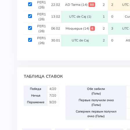
PER1
22.02
AD Tarma
(14)
2
2
UTC 
88
(26)
PER1
13.02
UTC de Caj
(1)
1
0
Cu
(26)
PER1
06.02
Moquegua
(14)
2
3
UTC 
6
(26)
PER1
30.01
UTC de Caj
2
0
At
(26)
ТАБЛИЦА СТАВОК
Победа
4/20
Обе забили
(Голы)
Ничья
7/20
Первые получили очко
Поражение
9/20
(Голы)
Соперник первым получил
очко (Голы)