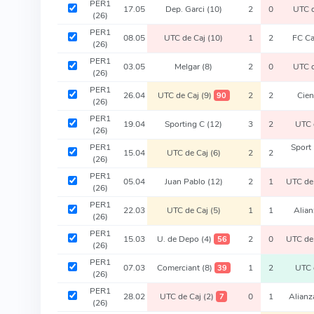
PER1
17.05
Dep. Garci
(10)
2
0
UTC 
(26)
PER1
08.05
UTC de Caj
(10)
1
2
FC C
(26)
PER1
03.05
Melgar
(8)
2
0
UTC 
(26)
PER1
26.04
UTC de Caj
(9)
2
2
Cie
90
(26)
PER1
19.04
Sporting C
(12)
3
2
UTC 
(26)
PER1
Sport
15.04
UTC de Caj
(6)
2
2
(26)
PER1
05.04
Juan Pablo
(12)
2
1
UTC de
(26)
PER1
22.03
UTC de Caj
(5)
1
1
Alia
(26)
PER1
15.03
U. de Depo
(4)
2
0
UTC de
56
(26)
PER1
07.03
Comerciant
(8)
1
2
UTC 
39
(26)
PER1
28.02
UTC de Caj
(2)
0
1
Alianz
7
(26)