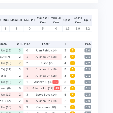
Макс ИТ
Мин ИТ
Ср ИТ
с
Мин
Макс ИТ
Мин ИТ
Ср ИТ
Ср. Т
Соп
Соп
Соп
1
3
0
5
0
1.3
1.9
3.2
зяева
ИТ
1
ИТ
2
Гости
Т
Рез.
a Un
(18)
3
0
Juan Pablo
(14)
3
Р
3:0
za At
(7)
2
1
Alianza Un
(18)
3
Р
2:1
a Un
(18)
2
2
Cusco
(2)
4
Р
2:2
 Caj
(17)
3
2
Alianza Un
(18)
5
Р
3:2
gar
(6)
2
1
Alianza Un
(18)
3
Р
2:1
a Un
(19)
2
1
Alianza Li
(3)
3
56
Р
2:1
 Huan
(8)
5
1
Alianza Un
(19)
6
45
Р
5:1
a Un
(19)
2
3
Sport Boys
(14)
5
Р
2:3
co G
(12)
2
0
Alianza Un
(19)
2
Р
2:0
a Un
(18)
0
3
Cienciano
(10)
3
Р
0:3