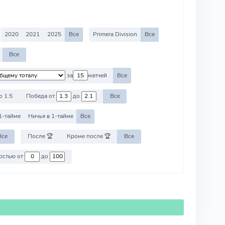
2020
2021
2025
Все
Primera Division
Все
Все
за
матчей
Все
о 1.5
Победа от
до
Все
1-тайме
Ничья в 1-тайме
Все
Все
После 🏆
Кроме после 🏆
Все
Против команд со стоимостью от
до