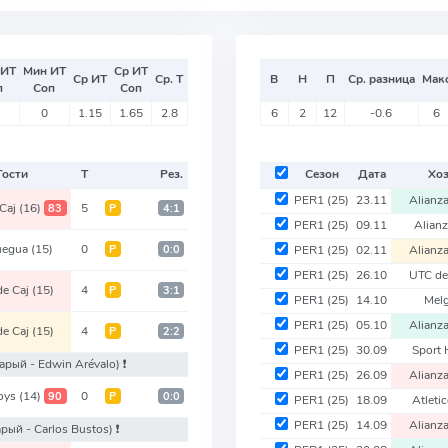
 ИТ
Мин ИТ
Ср ИТ
Ср ИТ
Ср. Т
В
Н
П
Ср. разница
Мак
п
Соп
Соп
0
1.15
1.65
2.8
6
2
12
-0.6
6
Гости
Т
Рез.
Сезон
Дата
Хо
PER1
(25)
23.11
Alianz
Caj
(16)
5
83
Р
4:1
PER1
(25)
09.11
Alian
uegua
(15)
0
Р
0:0
PER1
(25)
02.11
Alianz
PER1
(25)
26.10
UTC de
de Caj
(15)
4
Р
3:1
PER1
(25)
14.10
Mel
PER1
(25)
05.10
Alianz
de Caj
(15)
4
Р
2:2
PER1
(25)
30.09
Sport
тарый - Edwin Arévalo)
❗️
PER1
(25)
26.09
Alianz
oys
(14)
0
90
Р
0:0
PER1
(25)
18.09
Atleti
PER1
(25)
14.09
Alianz
арый - Carlos Bustos)
❗️