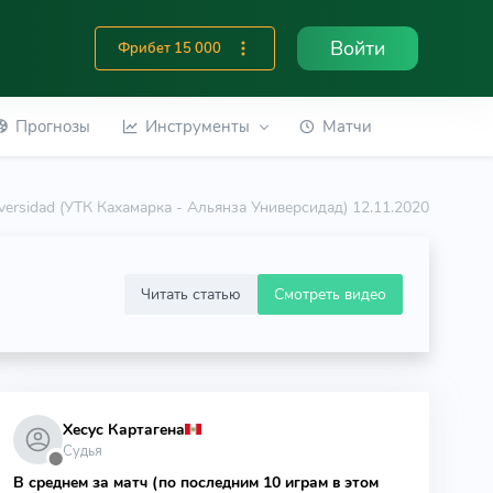
Войти
Фрибет 15 000
Прогнозы
Инструменты
Матчи
iversidad (УТК Кахамарка - Альянза Универсидад) 12.11.2020
Читать статью
Смотреть видео
Хесус Картагена
Судья
⬤
В среднем за матч (по последним 10 играм в этом