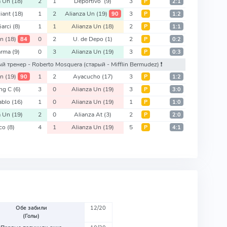
a Un
(18)
2
1
Deportivo
(9)
3
Р
2:1
iant
(18)
1
2
Alianza Un
(19)
3
90
Р
1:2
Garci
(8)
1
1
Alianza Un
(18)
2
Р
1:1
Un
(18)
0
2
U. de Depo
(1)
2
84
Р
0:2
arma
(9)
0
3
Alianza Un
(19)
3
Р
0:3
овый тренер - Roberto Mosquera
(старый - Mifflin Bermudez)
❗️
Un
(19)
1
2
Ayacucho
(17)
3
90
Р
1:2
ing C
(6)
3
0
Alianza Un
(19)
3
Р
3:0
ablo
(16)
1
0
Alianza Un
(19)
1
Р
1:0
a Un
(19)
2
0
Alianza At
(3)
2
Р
2:0
co
(8)
4
1
Alianza Un
(19)
5
Р
4:1
Обе забили
12/20
(Голы)