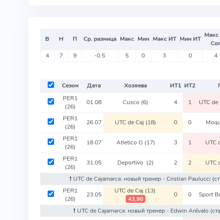
Макс
В
Н
П
Ср. разница
Макс
Мин
Макс ИТ
Мин ИТ
Со
4
7
9
-0.5
5
0
3
0
4
Сезон
Дата
Хозяева
ИТ
1
ИТ
2
PER1
01.08
Cusco
(6)
4
1
UTC de 
(26)
PER1
26.07
UTC de Caj
(18)
0
0
Moq
(26)
PER1
18.07
Atletico G
(17)
3
1
UTC 
(26)
PER1
31.05
Deportivo
(2)
2
2
UTC 
(26)
❗️ UTC de Cajamarca: новый тренер - Cristian Paulucci
(с
PER1
UTC de Caj
(13)
23.05
0
0
Sport B
(26)
43,90
❗️ UTC de Cajamarca: новый тренер - Edwin Arévalo
(ст