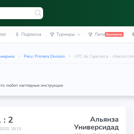
лог
Подписка
Турниры
Лиги
Бесплатно
Америка
Peru: Primera Division
UTC de Cajamarca - Alianza Un
 кто любит наглядные инструкции
 : 2
Альянза
Универсидад
2020, 18:15