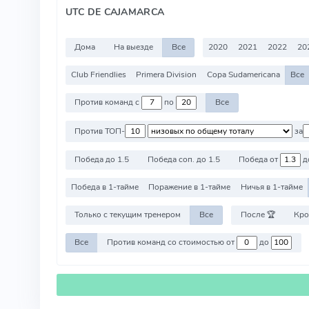
UTC DE CAJAMARCA
Дома
На выезде
Все
2020
2021
2022
20
Club Friendlies
Primera Division
Copa Sudamericana
Все
Против команд с
по
Все
Против ТОП-
за
Победа до 1.5
Победа соп. до 1.5
Победа от
д
Победа в 1-тайме
Поражение в 1-тайме
Ничья в 1-тайме
Только с текущим тренером
Все
После 🏆
Кро
Все
Против команд со стоимостью от
до