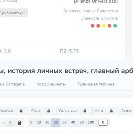
(Alianza Universidad)
ч окончен
Гл. тренер: Карлос Сильвестри
Тур 6
Клаусура
Стоимость: 3.7 млн. €
⬤
⬤
⬤
⬤
⬤
Х:
3.8
П2:
5.75
, история личных встреч, главный арб
us Cartagena
Коэффициенты
Турнирная таблица
Офсайды
Фолы
Уд. в створ
Ауты
Атаки
по
5
10
15
20
30
40
50
100