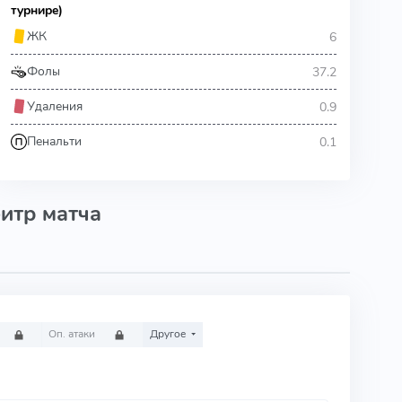
турнире)
6
ЖК
37.2
Фолы
0.9
Удаления
0.1
Пенальти
итр матча
Оп. атаки
Другое