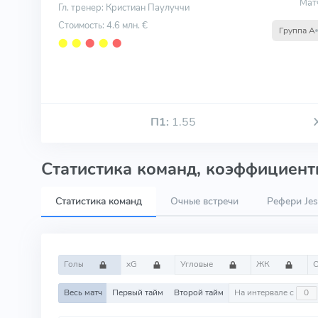
Мат
Гл. тренер: Кристиан Паулуччи
Стоимость: 4.6 млн. €
Группа A
⬤
⬤
⬤
⬤
⬤
П1:
1.55
Статистика команд, коэффициенты
Статистика команд
Очные встречи
Рефери Jes
Голы
xG
Угловые
ЖК
Весь матч
Первый тайм
Второй тайм
На интервале с