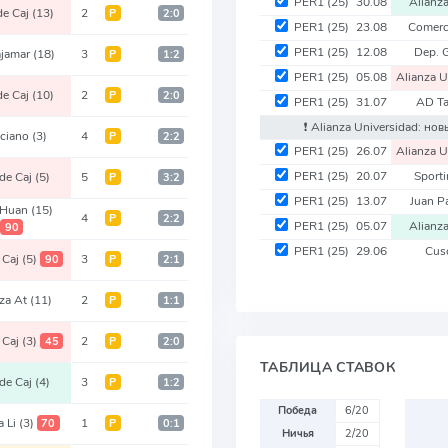
PER1
(25)
30.08
Alianz
de Caj
(13)
2
Р
2:0
PER1
(25)
23.08
Comerc
PER1
(25)
12.08
Dep. 
ajamar
(18)
3
Р
1:2
PER1
(25)
05.08
Alianza 
de Caj
(10)
2
Р
2:0
PER1
(25)
31.07
AD T
❗️ Alianza Universidad: н
nciano
(3)
4
Р
2:2
PER1
(25)
26.07
Alianza 
PER1
(25)
20.07
Sport
de Caj
(5)
5
Р
3:2
PER1
(25)
13.07
Juan P
 Huan
(15)
4
Р
2:2
PER1
(25)
05.07
Alianz
90
PER1
(25)
29.06
Cus
 Caj
(5)
3
90
Р
2:1
nza At
(11)
2
Р
1:1
 Caj
(3)
2
45
Р
2:0
ТАБЛИЦА СТАВОК
de Caj
(4)
3
Р
1:2
Победа
6/20
a Li
(3)
1
70
Р
0:1
Ничья
2/20