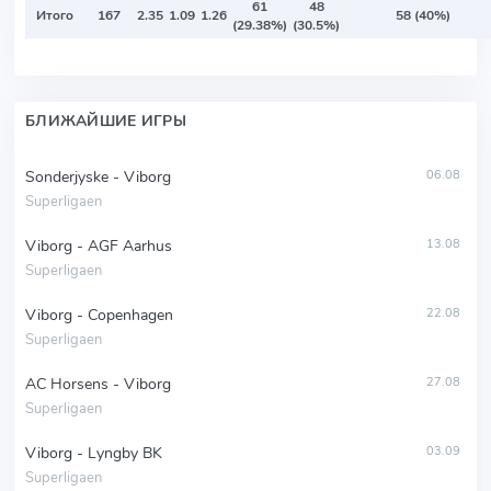
61
48
Итого
167
2.35
1.09
1.26
58 (40%)
(29.38%)
(30.5%)
БЛИЖАЙШИЕ ИГРЫ
Sonderjyske - Viborg
06.08
Superligaen
Viborg - AGF Aarhus
13.08
Superligaen
Viborg - Copenhagen
22.08
Superligaen
AC Horsens - Viborg
27.08
Superligaen
Viborg - Lyngby BK
03.09
Superligaen