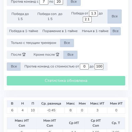
Против команд с
по
Все
Победа от
до
Победа до
Победа соп. до
Все
1.5
1.5
Победа в 1-тайме
Поражение в 1-тайме
Ничья в 1-тайме
Все
Только с текущим тренером
Все
После 🏆
Кроме после 🏆
Все
Все
Против команд со стоимостью от
до
Статистика обновлена
В
Н
П
Ср. разница
Макс
Мин
Макс ИТ
Мин ИТ
6
4
10
-0.45
8
0
3
0
Макс ИТ
Мин ИТ
Ср ИТ
Ср ИТ
Ср. Т
Соп
Соп
Соп