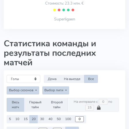
Стоимость: 23.3 млн. €
⬤
⬤
⬤
⬤
⬤
Superligaen
Статистика команды и
результаты последних
матчей
Дома
На выезде
Все
Выбор сезонов
Выбор лиги
На интервале с
по
Весь
Первый
Второй
матч
тайм
тайм
5
10
15
20
30
40
50
100