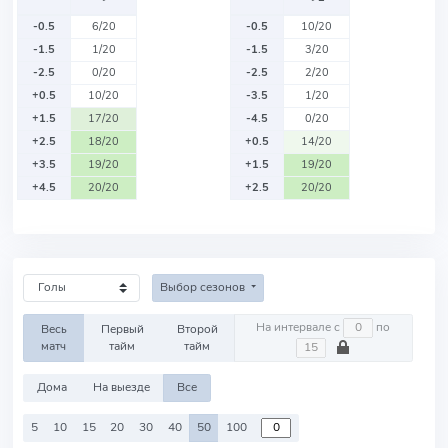
-0.5
6/20
-0.5
10/20
-1.5
1/20
-1.5
3/20
-2.5
0/20
-2.5
2/20
+0.5
10/20
-3.5
1/20
+1.5
17/20
-4.5
0/20
+2.5
18/20
+0.5
14/20
+3.5
19/20
+1.5
19/20
+4.5
20/20
+2.5
20/20
Выбор сезонов
На интервале с
по
Весь
Первый
Второй
матч
тайм
тайм
Дома
На выезде
Все
5
10
15
20
30
40
50
100