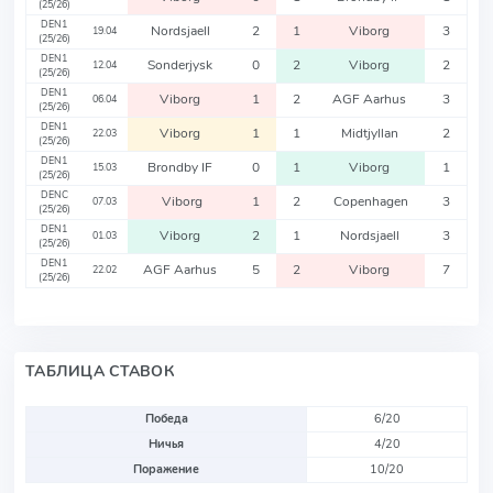
(25/26)
DEN1
Nordsjaell
2
1
Viborg
3
19.04
(25/26)
DEN1
Sonderjysk
0
2
Viborg
2
12.04
(25/26)
DEN1
Viborg
1
2
AGF Aarhus
3
06.04
(25/26)
DEN1
Viborg
1
1
Midtjyllan
2
22.03
(25/26)
DEN1
Brondby IF
0
1
Viborg
1
15.03
(25/26)
DENC
Viborg
1
2
Copenhagen
3
07.03
(25/26)
DEN1
Viborg
2
1
Nordsjaell
3
01.03
(25/26)
DEN1
AGF Aarhus
5
2
Viborg
7
22.02
(25/26)
ТАБЛИЦА СТАВОК
Победа
6/20
Ничья
4/20
Поражение
10/20