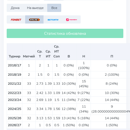
Дома
На выезде
Все
Статистика обновлена
Ср.
Ср.
Ср.
ИТ
Турнир
Матчей
Т
ИТ
Соп
В
Н
П
1
2016/17
1
2
1
1
0 (0%)
0 (0%)
(100%)
2018/19
2
1.5
0
1.5
0 (0%)
0 (0%)
2 (100%)
15
2021/22
33
2.73
1.39
1.33
10 (30%)
8 (24%)
(45%)
2022/23
33
2.42
1.33
1.09
14 (42%)
9 (27%)
10 (30%)
2023/24
32
2.69
1.19
1.5
11 (34%)
7 (22%)
14 (44%)
11
9
2024/25
32
3.34
1.78
1.56
12 (38%)
(34%)
(28.000000000000004
2025/26
32
3.13
1.53
1.59
13 (41%)
5 (16%)
14 (44%)
2026/27
2
1
0.5
0.5
1 (50%)
0 (0%)
1 (50%)