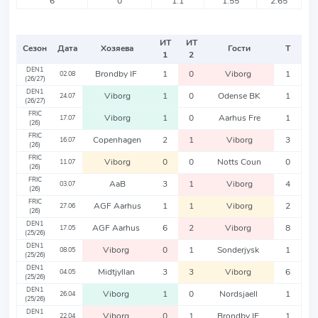
6
0
1.1
1.55
2.65
ИТ
ИТ
Сезон
Дата
Хозяева
Гости
Т
1
2
DEN1
Brondby IF
1
0
Viborg
1
02.08
(26/27)
DEN1
Viborg
1
0
Odense BK
1
24.07
(26/27)
FRIC
Viborg
1
0
Aarhus Fre
1
17.07
(26)
FRIC
Copenhagen
2
1
Viborg
3
16.07
(26)
FRIC
Viborg
0
0
Notts Coun
0
11.07
(26)
FRIC
AaB
3
1
Viborg
4
03.07
(26)
FRIC
AGF Aarhus
1
1
Viborg
2
27.06
(26)
DEN1
AGF Aarhus
6
2
Viborg
8
17.05
(25/26)
DEN1
Viborg
0
1
Sonderjysk
1
08.05
(25/26)
DEN1
Midtjyllan
3
3
Viborg
6
04.05
(25/26)
DEN1
Viborg
1
0
Nordsjaell
1
26.04
(25/26)
DEN1
Viborg
0
1
Brondby IF
1
22.04