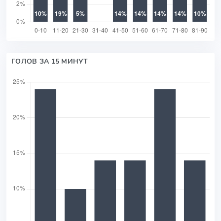
ГОЛОВ ЗА 15 МИНУТ