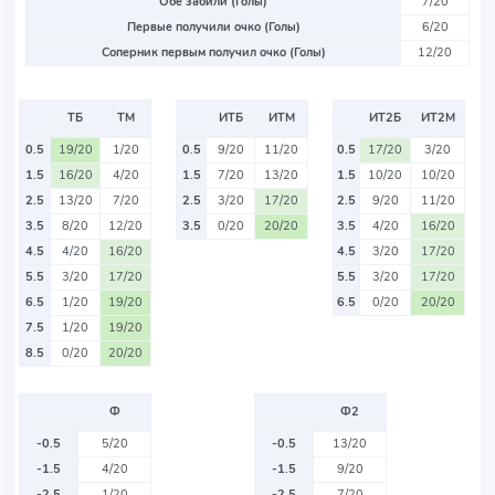
Обе забили (Голы)
7/20
Первые получили очко (Голы)
6/20
Соперник первым получил очко (Голы)
12/20
ТБ
ТМ
ИТБ
ИТМ
ИТ2Б
ИТ2М
0.5
19/20
1/20
0.5
9/20
11/20
0.5
17/20
3/20
1.5
16/20
4/20
1.5
7/20
13/20
1.5
10/20
10/20
2.5
13/20
7/20
2.5
3/20
17/20
2.5
9/20
11/20
3.5
8/20
12/20
3.5
0/20
20/20
3.5
4/20
16/20
4.5
4/20
16/20
4.5
3/20
17/20
5.5
3/20
17/20
5.5
3/20
17/20
6.5
1/20
19/20
6.5
0/20
20/20
7.5
1/20
19/20
8.5
0/20
20/20
Ф
Ф2
-0.5
5/20
-0.5
13/20
-1.5
4/20
-1.5
9/20
-2.5
1/20
-2.5
7/20