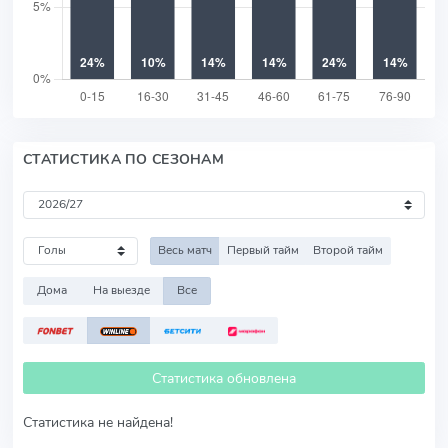
СТАТИСТИКА ПО СЕЗОНАМ
Весь матч
Первый тайм
Второй тайм
Дома
На выезде
Все
Статистика обновлена
Статистика не найдена!