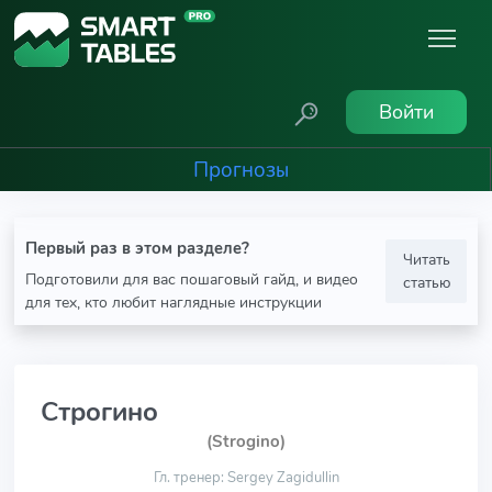
Войти
Прогнозы
Первый раз в этом разделе?
Читать
Подготовили для вас пошаговый гайд, и видео
статью
для тех, кто любит наглядные инструкции
Строгино
(Strogino)
Гл. тренер: Sergey Zagidullin