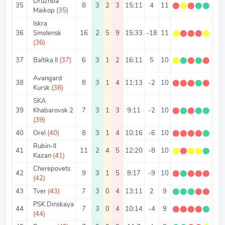
Druzhba
35
8
3
2
3
15:11
4
11
⬤
⬤
⬤
⬤
⬤
1.3
Maikop
(35)
Iskra
36
Smolensk
16
2
5
9
15:33
-18
11
⬤
⬤
⬤
⬤
⬤
0.6
(36)
37
Baltika II
(37)
6
3
1
2
16:11
5
10
⬤
⬤
⬤
⬤
⬤
1.6
Avangard
38
8
3
1
4
11:13
-2
10
⬤
⬤
⬤
⬤
⬤
1.2
Kursk
(38)
SKA
39
Khabarovsk 2
7
3
1
3
9:11
-2
10
⬤
⬤
⬤
⬤
⬤
1.4
(39)
40
Orel
(40)
8
3
1
4
10:16
-6
10
⬤
⬤
⬤
⬤
⬤
1.2
Rubin-II
41
11
2
4
5
12:20
-8
10
⬤
⬤
⬤
⬤
⬤
0.9
Kazan
(41)
Cherepovets
42
9
3
1
5
8:17
-9
10
⬤
⬤
⬤
⬤
⬤
1.1
(42)
43
Tver
(43)
7
3
0
4
13:11
2
9
⬤
⬤
⬤
⬤
⬤
1.2
PSK Dinskaya
44
7
3
0
4
10:14
-4
9
⬤
⬤
⬤
⬤
⬤
1.2
(44)