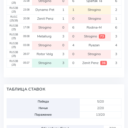
Strogino
0
6
Spartak Ta
6
31.08
(25)
RUS3B
Dynamo Pet
1
1
Strogino
2
23.08
(25)
RUSC
Zenit Penz
1
0
Strogino
1
20.08
(25/26)
RUS3B
Strogino
0
6
Rodina-M
6
17.08
(25)
RUS3B
Metallurg
3
0
Strogino
3
73
09.08
(25)
RUS3B
Strogino
0
4
Ryazan
4
03.08
(25)
RUS3B
Rotor Volg
3
0
Strogino
3
26.07
(25)
RUS3B
Strogino
3
0
Zenit Penz
3
36
05.07
(25)
ТАБЛИЦА СТАВОК
Победа
5/20
Ничья
2/20
Поражение
13/20