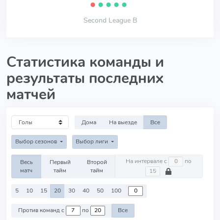
⬤
⬤
⬤
⬤
⬤
Second League B
Статистика команды и
результаты последних
матчей
Дома
На выезде
Все
Выбор сезонов
Выбор лиги
На интервале с
по
Весь
Первый
Второй
матч
тайм
тайм
5
10
15
20
30
40
50
100
Против команд с
по
Все