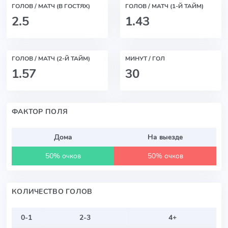
ГОЛОВ / МАТЧ (В ГОСТЯХ)
ГОЛОВ / МАТЧ (1-Й ТАЙМ)
2.5
1.43
ГОЛОВ / МАТЧ (2-Й ТАЙМ)
МИНУТ / ГОЛ
1.57
30
ФАКТОР ПОЛЯ
Дома
На выезде
50% очков
50% очков
КОЛИЧЕСТВО ГОЛОВ
0-1
2-3
4+