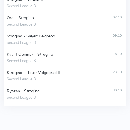
Second League B
Orel - Strogino
02.10
Second League B
Strogino - Salyut Belgorod
09.10
Second League B
Kvant Obninsk - Strogino
16.10
Second League B
Strogino - Rotor Volgograd II
23.10
Second League B
Ryazan - Strogino
30.10
Second League B