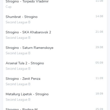
Strogino - Torpedo Vladimir
11.08
Cup
Shumbrat - Strogino
14.08
Second League B
Strogino - SKA Khabarovsk 2
21.08
Second League B
Strogino - Saturn Ramenskoye
29.08
Second League B
Arsenal Tula 2 - Strogino
05.09
Second League B
Strogino - Zenit Penza
11.09
Second League B
Metallurg Lipetsk - Strogino
18.09
Second League B
Strogino - Rodina-M
25.09