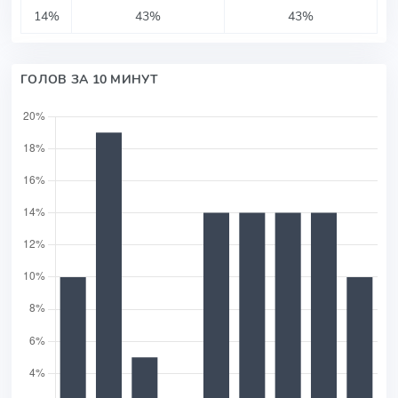
14%
43%
43%
ГОЛОВ ЗА 10 МИНУТ