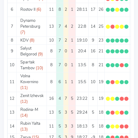
6
Rostov II
(6)
11
8
2
1
28:11
17
26
⬤
⬤
⬤
⬤
⬤
2.3
Dynamo
7
Petersburg
13
7
4
2
22:8
14
25
⬤
⬤
⬤
⬤
⬤
1.9
(7)
8
KDV
(8)
10
7
2
1
19:10
9
23
⬤
⬤
⬤
⬤
⬤
2.3
Salyut
9
8
7
0
1
20:4
16
21
⬤
⬤
⬤
⬤
⬤
2.6
Belgorod
(9)
Spartak
10
8
7
0
1
13:5
8
21
⬤
⬤
⬤
⬤
⬤
2.6
Tambov
(10)
Volna
11
Kovernino
8
6
1
1
15:5
10
19
⬤
⬤
⬤
⬤
⬤
2.3
(11)
Zenit Izhevsk
12
16
4
7
5
23:22
1
19
⬤
⬤
⬤
⬤
⬤
1.1
(12)
Rodina-M
13
13
5
3
5
29:24
5
18
⬤
⬤
⬤
⬤
⬤
1.3
(14)
Rubin Yalta
14
11
5
3
3
18:13
5
18
⬤
⬤
⬤
⬤
⬤
1.6
(13)
15
Zarya
(15)
17
5
3
9
18:27
-9
18
⬤
⬤
⬤
⬤
⬤
1.0