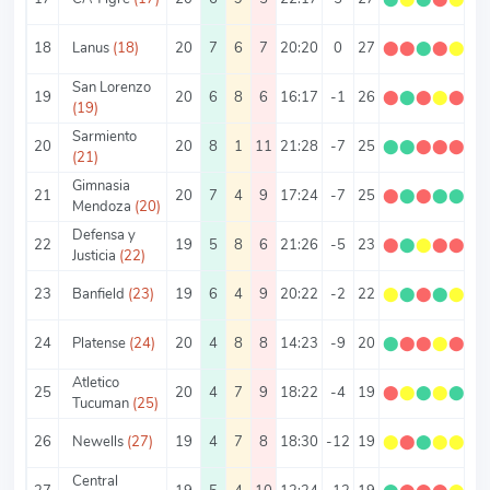
18
Lanus
(18)
20
7
6
7
20:20
0
27
⬤
⬤
⬤
⬤
⬤
1.
San Lorenzo
19
20
6
8
6
16:17
-1
26
⬤
⬤
⬤
⬤
⬤
1
(19)
Sarmiento
20
20
8
1
11
21:28
-7
25
⬤
⬤
⬤
⬤
⬤
1.
(21)
Gimnasia
21
20
7
4
9
17:24
-7
25
⬤
⬤
⬤
⬤
⬤
1.
Mendoza
(20)
Defensa y
22
19
5
8
6
21:26
-5
23
⬤
⬤
⬤
⬤
⬤
1.
Justicia
(22)
23
Banfield
(23)
19
6
4
9
20:22
-2
22
⬤
⬤
⬤
⬤
⬤
1.
24
Platense
(24)
20
4
8
8
14:23
-9
20
⬤
⬤
⬤
⬤
⬤
Atletico
25
20
4
7
9
18:22
-4
19
⬤
⬤
⬤
⬤
⬤
0.
Tucuman
(25)
26
Newells
(27)
19
4
7
8
18:30
-12
19
⬤
⬤
⬤
⬤
⬤
Central