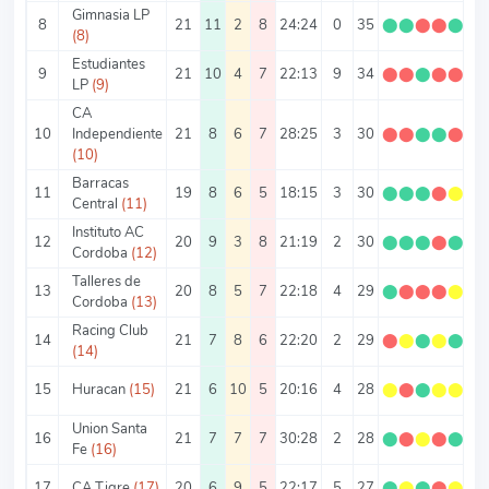
Gimnasia LP
8
21
11
2
8
24:24
0
35
⬤
⬤
⬤
⬤
⬤
1.
(8)
Estudiantes
9
21
10
4
7
22:13
9
34
⬤
⬤
⬤
⬤
⬤
1.
LP
(9)
CA
10
Independiente
21
8
6
7
28:25
3
30
⬤
⬤
⬤
⬤
⬤
1.
(10)
Barracas
11
19
8
6
5
18:15
3
30
⬤
⬤
⬤
⬤
⬤
1.
Central
(11)
Instituto AC
12
20
9
3
8
21:19
2
30
⬤
⬤
⬤
⬤
⬤
1
Cordoba
(12)
Talleres de
13
20
8
5
7
22:18
4
29
⬤
⬤
⬤
⬤
⬤
1.
Cordoba
(13)
Racing Club
14
21
7
8
6
22:20
2
29
⬤
⬤
⬤
⬤
⬤
1.
(14)
15
Huracan
(15)
21
6
10
5
20:16
4
28
⬤
⬤
⬤
⬤
⬤
1.
Union Santa
16
21
7
7
7
30:28
2
28
⬤
⬤
⬤
⬤
⬤
1.
Fe
(16)
17
CA Tigre
(17)
20
6
9
5
22:17
5
27
⬤
⬤
⬤
⬤
⬤
1.