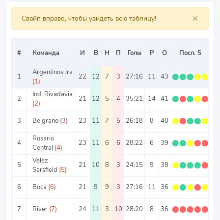
×
Свайп вправо, чтобы увидеть всю таблицу!
#
Команда
И
В
Н
П
Голы
Р
О
Посл. 5
О
Argentinos Jrs
1
22
12
7
3
27:16
11
43
⬤
⬤
⬤
⬤
⬤
1.
(1)
Ind. Rivadavia
2
21
12
5
4
35:21
14
41
⬤
⬤
⬤
⬤
⬤
1.
(2)
3
Belgrano
(3)
23
11
7
5
26:18
8
40
⬤
⬤
⬤
⬤
⬤
1.
Rosario
4
23
11
6
6
28:22
6
39
⬤
⬤
⬤
⬤
⬤
1
Central
(4)
Velez
5
21
10
8
3
24:15
9
38
⬤
⬤
⬤
⬤
⬤
1.
Sarsfield
(5)
6
Boca
(6)
21
9
9
3
27:16
11
36
⬤
⬤
⬤
⬤
⬤
1.
7
River
(7)
24
11
3
10
28:20
8
36
⬤
⬤
⬤
⬤
⬤
1