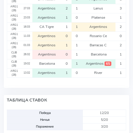
(26)
ARG1
Argentinos
2
1
Lanus
3
27.03
(26)
ARG1
Argentinos
1
0
Platense
1
23.03
(26)
ARG1
CA Tigre
1
1
Argentinos
2
16.03
(26)
ARG1
Argentinos
0
0
Rosario Ce
0
11.03
(26)
ARG1
Argentinos
1
1
Barracas C
2
01.03
(26)
CLIB
Argentinos
0
1
Barcelona
1
26.02
(26)
CLIB
Barcelona
0
1
Argentinos
1
65
19.02
(26)
ARG1
Argentinos
1
0
River
1
13.02
(26)
ТАБЛИЦА СТАВОК
Победа
12/20
Ничья
5/20
Поражение
3/20