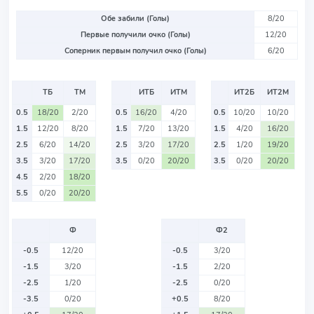
Обе забили (Голы)
8/20
Первые получили очко (Голы)
12/20
Соперник первым получил очко (Голы)
6/20
ТБ
ТМ
ИТБ
ИТМ
ИТ2Б
ИТ2М
0.5
18/20
2/20
0.5
16/20
4/20
0.5
10/20
10/20
1.5
12/20
8/20
1.5
7/20
13/20
1.5
4/20
16/20
2.5
6/20
14/20
2.5
3/20
17/20
2.5
1/20
19/20
3.5
3/20
17/20
3.5
0/20
20/20
3.5
0/20
20/20
4.5
2/20
18/20
5.5
0/20
20/20
Ф
Ф2
-0.5
12/20
-0.5
3/20
-1.5
3/20
-1.5
2/20
-2.5
1/20
-2.5
0/20
-3.5
0/20
+0.5
8/20