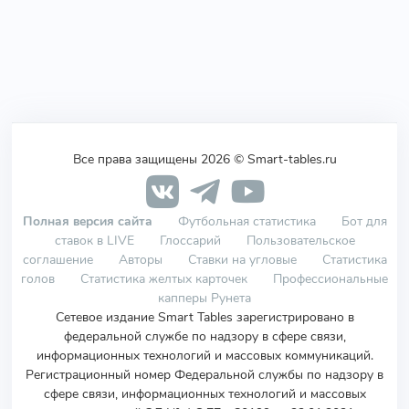
Все права защищены 2026 © Smart-tables.ru
Полная версия сайта
Футбольная статистика
Бот для
ставок в LIVE
Глоссарий
Пользовательское
соглашение
Авторы
Ставки на угловые
Статистика
голов
Статистика желтых карточек
Профессиональные
капперы Рунета
Сетевое издание Smart Tables зарегистрировано в
федеральной службе по надзору в сфере связи,
информационных технологий и массовых коммуникаций.
Регистрационный номер Федеральной службы по надзору в
сфере связи, информационных технологий и массовых