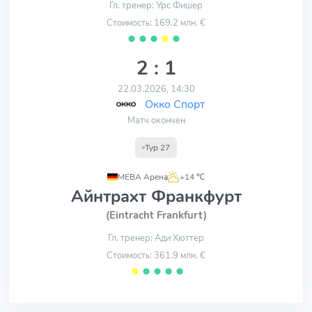
Гл. тренер: Урс Фишер
Стоимость: 169.2 млн. €
⬤
⬤
⬤
⬤
⬤
2 : 1
22.03.2026, 14:30
Окко Спорт
Матч окончен
Тур 27
МЕВА Арена
,
+14 ℃
Айнтрахт Франкфурт
(Eintracht Frankfurt)
Гл. тренер: Ади Хюттер
Стоимость: 361.9 млн. €
⬤
⬤
⬤
⬤
⬤