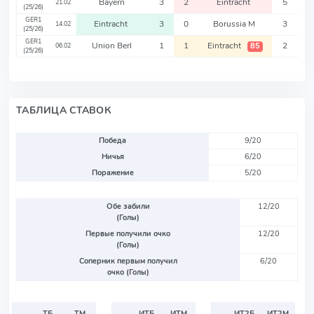
Bayern
3
2
Eintracht
5
21.02
(25/26)
GER1
Eintracht
3
0
Borussia M
3
14.02
(25/26)
GER1
Union Berl
1
1
Eintracht
2
85
06.02
(25/26)
ТАБЛИЦА СТАВОК
Победа
9/20
Ничья
6/20
Поражение
5/20
Обе забили
12/20
(Голы)
Первые получили очко
12/20
(Голы)
Соперник первым получил
6/20
очко (Голы)
ТБ
ТМ
ИТБ
ИТМ
ИТ2Б
ИТ2М