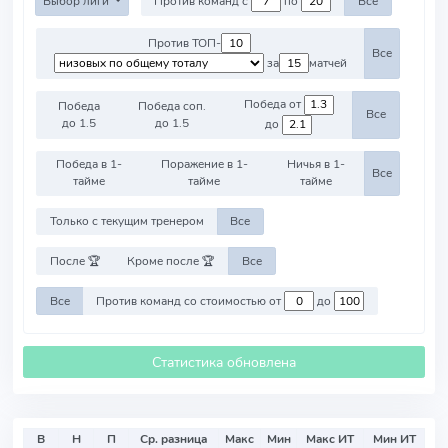
Выбор лиги
Против команд с
по
Все
Против ТОП-
Все
за
матчей
Победа от
Победа
Победа соп.
Все
до 1.5
до 1.5
до
Победа в 1-
Поражение в 1-
Ничья в 1-
Все
тайме
тайме
тайме
Только с текущим тренером
Все
После 🏆
Кроме после 🏆
Все
Все
Против команд со стоимостью от
до
Статистика обновлена
В
Н
П
Ср. разница
Макс
Мин
Макс ИТ
Мин ИТ