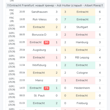
(26)
❗️ Eintracht Frankfurt: новый тренер - Adi Hutter
(старый - Albert Riera)
❗️
FRIC
Sandhausen
3
3
Eintracht
6
20.05
(26)
FRIC
Rot-Weiss
0
7
Eintracht
7
19.05
(26)
GER1
Eintracht
2
2
Stuttgart
4
16.05
(25/26)
GER1
Borussia D
3
2
Eintracht
5
08.05
(25/26)
GER1
Eintracht
1
2
Hamburg
3
90
02.05
(25/26)
GER1
Augsburg
1
1
Eintracht
2
25.04
(25/26)
GER1
Eintracht
1
3
RB Leipzig
4
18.04
(25/26)
GER1
Wolfsburg
1
2
Eintracht
3
11.04
(25/26)
GER1
Eintracht
2
2
Cologne
4
05.04
(25/26)
GER1
Mainz
2
1
Eintracht
3
22.03
(25/26)
GER1
Eintracht
1
0
Heidenheim
1
73
14.03
(25/26)
GER1
St. Pauli
0
0
Eintracht
0
08.03
(25/26)
GER1
Eintracht
2
0
Freiburg
2
01.03
(25/26)
GER1