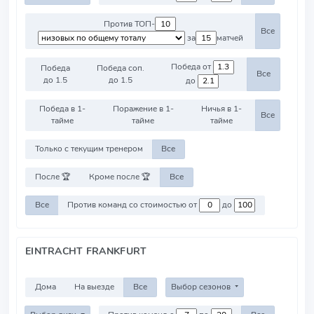
Против ТОП-
Все
за
матчей
Победа от
Победа
Победа соп.
Все
до 1.5
до 1.5
до
Победа в 1-
Поражение в 1-
Ничья в 1-
Все
тайме
тайме
тайме
Только с текущим тренером
Все
После 🏆
Кроме после 🏆
Все
Все
Против команд со стоимостью от
до
EINTRACHT FRANKFURT
Дома
На выезде
Все
Выбор сезонов