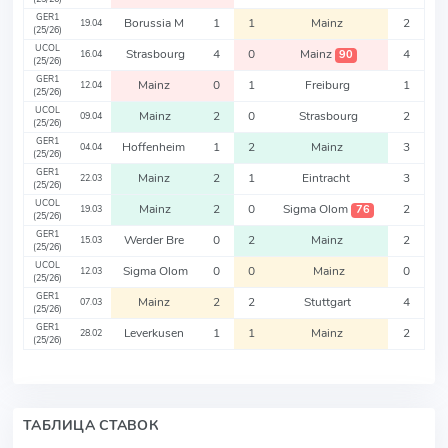
GER1
Borussia M
1
1
Mainz
2
19.04
(25/26)
UCOL
Strasbourg
4
0
Mainz
4
90
16.04
(25/26)
GER1
Mainz
0
1
Freiburg
1
12.04
(25/26)
UCOL
Mainz
2
0
Strasbourg
2
09.04
(25/26)
GER1
Hoffenheim
1
2
Mainz
3
04.04
(25/26)
GER1
Mainz
2
1
Eintracht
3
22.03
(25/26)
UCOL
Mainz
2
0
Sigma Olom
2
76
19.03
(25/26)
GER1
Werder Bre
0
2
Mainz
2
15.03
(25/26)
UCOL
Sigma Olom
0
0
Mainz
0
12.03
(25/26)
GER1
Mainz
2
2
Stuttgart
4
07.03
(25/26)
GER1
Leverkusen
1
1
Mainz
2
28.02
(25/26)
ТАБЛИЦА СТАВОК