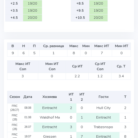
+2.5
19/20
+8.5
19/20
+3.5
19/20
+9.5
19/20
+4.5
20/20
+10.5
20/20
В
Н
П
Ср. разница
Макс
Мин
Макс ИТ
Мин ИТ
9
6
5
1
8
0
7
0
Макс ИТ
Мин ИТ
Ср ИТ
Ср ИТ
Ср. Т
Соп
Соп
Соп
3
0
2.2
1.2
3.4
ИТ
ИТ
Сезон
Дата
Хозяева
Гости
Т
1
2
FRIC
Eintracht
2
0
Hull City
2
08.08
(26/27)
FRIC
Waldhof Ma
0
1
Eintracht
1
01.08
(26)
FRIC
Eintracht
3
0
Trabzonspo
3
26.07
(26)
FRIC
Giessen
1
7
Eintracht
8
18.07