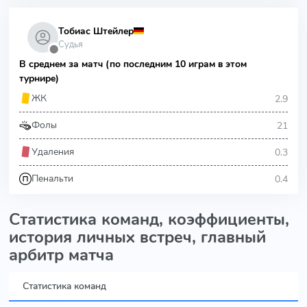
Тобиас Штейлер
Судья
⬤
В среднем за матч (по последним 10 играм в этом
турнире)
2.9
ЖК
21
Фолы
0.3
Удаления
0.4
Пенальти
Статистика команд, коэффициенты,
история личных встреч, главный
арбитр матча
Статистика команд