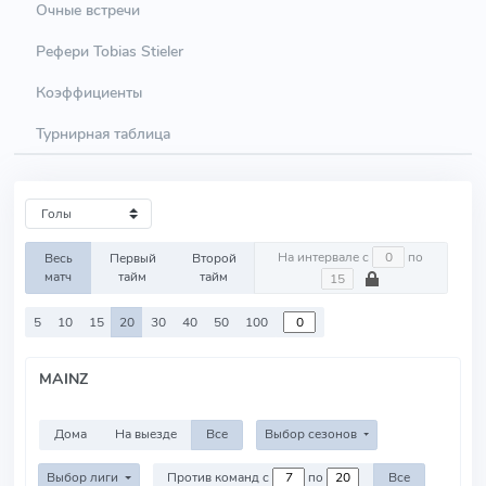
Очные встречи
Рефери Tobias Stieler
Коэффициенты
Турнирная таблица
На интервале с
по
Весь
Первый
Второй
матч
тайм
тайм
5
10
15
20
30
40
50
100
MAINZ
Дома
На выезде
Все
Выбор сезонов
Выбор лиги
Против команд с
по
Все