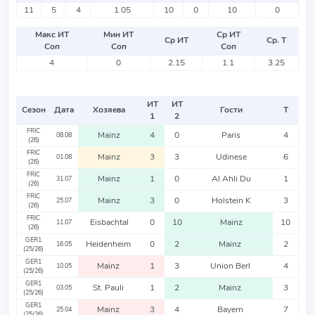
11
5
4
1.05
10
0
10
0
Макс ИТ
Мин ИТ
Ср ИТ
Ср ИТ
Ср. Т
Соп
Соп
Соп
4
0
2.15
1.1
3.25
ИТ
ИТ
Сезон
Дата
Хозяева
Гости
Т
1
2
FRIC
Mainz
4
0
Paris
4
08.08
(26)
FRIC
Mainz
3
3
Udinese
6
01.08
(26)
FRIC
Mainz
1
0
Al Ahli Du
1
31.07
(26)
FRIC
Mainz
3
0
Holstein K
3
25.07
(26)
FRIC
Eisbachtal
0
10
Mainz
10
11.07
(26)
GER1
Heidenheim
0
2
Mainz
2
16.05
(25/26)
GER1
Mainz
1
3
Union Berl
4
10.05
(25/26)
GER1
St. Pauli
1
2
Mainz
3
03.05
(25/26)
GER1
Mainz
3
4
Bayern
7
25.04
(25/26)