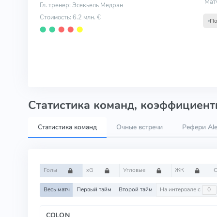
Мат
Гл. тренер: Эсекьель Медран
Стоимость: 6.2 млн. €
По
⬤
⬤
⬤
⬤
⬤
Статистика команд, коэффициенты
Статистика команд
Очные встречи
Рефери Ale
Голы
xG
Угловые
ЖК
Весь матч
Первый тайм
Второй тайм
На интервале с
COLON