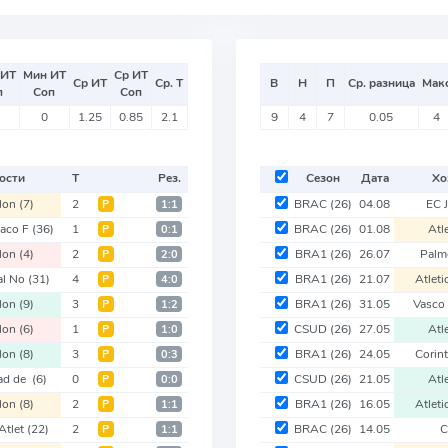
 ИТ
Мин ИТ
Ср ИТ
Ср ИТ
Ср. Т
В
Н
П
Ср. разница
Мак
п
Соп
Соп
0
1.25
0.85
2.1
9
4
7
0.05
4
ости
Т
Рез.
Сезон
Дата
Хо
lon
(7)
2
BRAC
(26)
04.08
EC 
Р
1:1
aco F
(36)
1
BRAC
(26)
01.08
Atl
Р
0:1
lon
(4)
2
BRA1
(26)
26.07
Palm
Р
2:0
al No
(31)
4
BRA1
(26)
21.07
Atlet
Р
4:0
lon
(9)
3
BRA1
(26)
31.05
Vasco
Р
1:2
lon
(6)
1
CSUD
(26)
27.05
Atl
Р
1:0
lon
(8)
3
BRA1
(26)
24.05
Corin
Р
0:3
ad de
(6)
0
CSUD
(26)
21.05
Atl
Р
0:0
lon
(8)
2
BRA1
(26)
16.05
Atlet
Р
1:1
Atlet
(22)
2
BRAC
(26)
14.05
C
Р
1:1