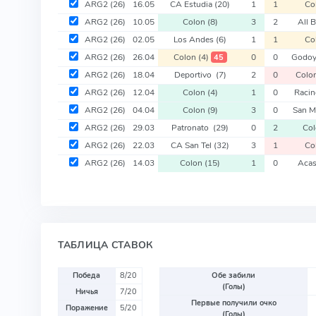
ARG2
(26)
16.05
CA Estudia
(20)
1
1
Co
ARG2
(26)
10.05
Colon
(8)
3
2
All 
ARG2
(26)
02.05
Los Andes
(6)
1
1
Co
ARG2
(26)
26.04
Colon
(4)
0
0
Godoy
45
ARG2
(26)
18.04
Deportivo
(7)
2
0
Colo
ARG2
(26)
12.04
Colon
(4)
1
0
Raci
ARG2
(26)
04.04
Colon
(9)
3
0
San M
ARG2
(26)
29.03
Patronato
(29)
0
2
Co
ARG2
(26)
22.03
CA San Tel
(32)
3
1
Co
ARG2
(26)
14.03
Colon
(15)
1
0
Aca
ТАБЛИЦА СТАВОК
Победа
8/20
Обе забили
(Голы)
Ничья
7/20
Первые получили очко
Поражение
5/20
(Голы)