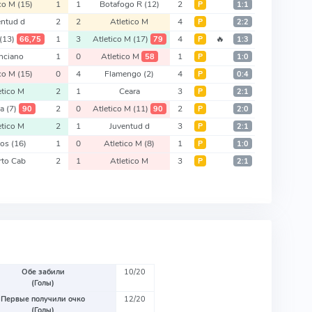
ico M
(15)
1
1
Botafogo R
(12)
2
Р
1:1
entud d
2
2
Atletico M
4
Р
2:2
(13)
1
3
Atletico M
(17)
4
🔥
66,75
79
Р
1:3
nciano
1
0
Atletico M
1
58
Р
1:0
ico M
(15)
0
4
Flamengo
(2)
4
Р
0:4
etico M
2
1
Ceara
3
Р
2:1
ba
(7)
2
0
Atletico M
(11)
2
90
90
Р
2:0
etico M
2
1
Juventud d
3
Р
2:1
tos
(16)
1
0
Atletico M
(8)
1
Р
1:0
rto Cab
2
1
Atletico M
3
Р
2:1
Обе забили
10/20
(Голы)
Первые получили очко
12/20
(Голы)