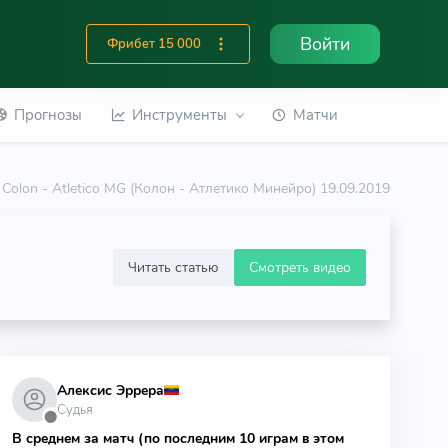
Войти
Фрибет 15 000
Прогнозы
Инструменты
Матчи
Colon - Atletico MG (Колон - Атлетико Минейро) 19.09.2019
Читать статью
Смотреть видео
Алексис Эррера
Судья
⬤
В среднем за матч (по последним 10 играм в этом