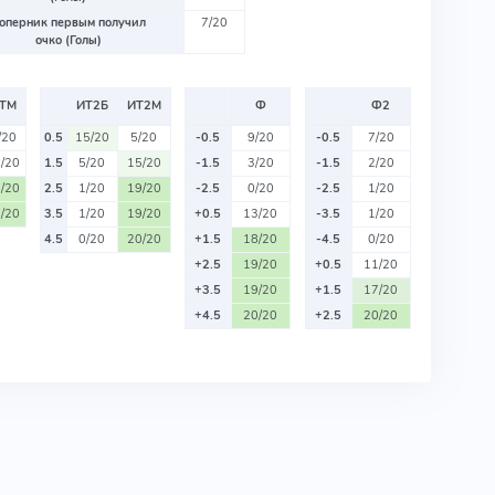
оперник первым получил
7/20
очко (Голы)
ТМ
ИТ2Б
ИТ2М
Ф
Ф2
/20
0.5
15/20
5/20
-0.5
9/20
-0.5
7/20
/20
1.5
5/20
15/20
-1.5
3/20
-1.5
2/20
/20
2.5
1/20
19/20
-2.5
0/20
-2.5
1/20
/20
3.5
1/20
19/20
+0.5
13/20
-3.5
1/20
4.5
0/20
20/20
+1.5
18/20
-4.5
0/20
+2.5
19/20
+0.5
11/20
+3.5
19/20
+1.5
17/20
+4.5
20/20
+2.5
20/20