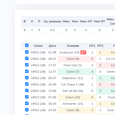
Макс
В
Н
П
Ср. разница
Макс
Мин
Макс ИТ
Мин ИТ
Со
8
7
5
0.4
5
0
4
0
3
Сезон
Дата
Хозяева
ИТ
1
ИТ
2
Г
ARG2
(26)
01.08
Acassuso
(33)
1
1
Co
87
ARG2
(26)
26.07
Colon
(6)
0
1
CA Ch
ARG2
(26)
17.07
Ferro Carr
(1)
2
0
Co
ARG2
(26)
12.07
Colon
(7)
4
0
Centr
ARG2
(26)
05.07
Deportivo
(11)
1
2
Co
ARG2
(26)
20.06
CA Chaco F
(36)
1
0
Co
ARG2
(26)
13.06
Def. de Be
(16)
0
3
Co
ARG2
(26)
07.06
Colon
(10)
0
0
Ciud
ARG2
(26)
30.05
Almirante
(15)
1
1
Co
ARG2
(26)
24.05
Colon
(8)
1
1
Club 