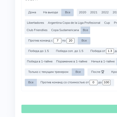
Дома
На выезде
Все
2020
2021
2022
20
Libertadores
Argentina Copa de la Liga Profesional
Cup
Pr
Club Friendlies
Copa Sudamericana
Все
Против команд с
по
Все
Победа до 1.5
Победа соп. до 1.5
Победа от
д
Победа в 1-тайме
Поражение в 1-тайме
Ничья в 1-тайме
Только с текущим тренером
Все
После 🏆
Кро
Все
Против команд со стоимостью от
до