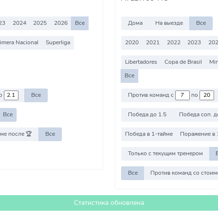
23
2024
2025
2026
Все
Дома
На выезде
Все
imera Nacional
Superliga
2020
2021
2022
2023
20
Libertadores
Copa de Brasil
Min
Все
Против команд с
по
о
Все
Победа до 1.5
Победа соп. д
Все
ме после 🏆
Все
Победа в 1-тайме
Поражение в 
Только с текущим тренером
Все
Статистика обновлена