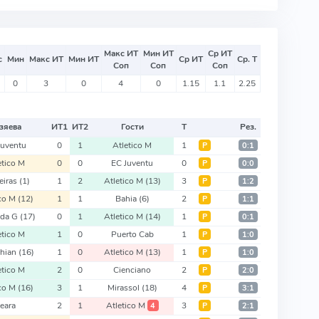
Макс ИТ
Мин ИТ
Ср ИТ
с
Мин
Макс ИТ
Мин ИТ
Ср ИТ
Ср. Т
Соп
Соп
Соп
0
3
0
4
0
1.15
1.1
2.25
зяева
ИТ
1
ИТ
2
Гости
Т
Рез.
Juventu
0
1
Atletico M
1
Р
0:1
etico M
0
0
EC Juventu
0
Р
0:0
eiras
(1)
1
2
Atletico M
(13)
3
Р
1:2
ico M
(12)
1
1
Bahia
(6)
2
Р
1:1
 da G
(17)
0
1
Atletico M
(14)
1
Р
0:1
etico M
1
0
Puerto Cab
1
Р
1:0
thian
(16)
1
0
Atletico M
(13)
1
Р
1:0
etico M
2
0
Cienciano
2
Р
2:0
ico M
(16)
3
1
Mirassol
(18)
4
Р
3:1
eara
2
1
Atletico M
3
4
Р
2:1