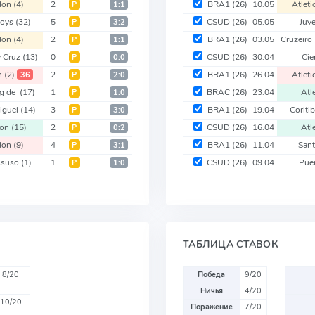
lon
(4)
2
BRA1
(26)
10.05
Atlet
Р
1:1
Boys
(32)
5
CSUD
(26)
05.05
Juv
Р
3:2
lon
(4)
2
BRA1
(26)
03.05
Cruzeiro
Р
1:1
 Cruz
(13)
0
CSUD
(26)
30.04
Cie
Р
0:0
n
(2)
2
BRA1
(26)
26.04
Atlet
36
Р
2:0
ng de
(17)
1
BRAC
(26)
23.04
Atl
Р
1:0
iguel
(14)
3
BRA1
(26)
19.04
Coriti
Р
3:0
lon
(15)
2
CSUD
(26)
16.04
Atl
Р
0:2
lon
(9)
4
BRA1
(26)
11.04
San
Р
3:1
ssuso
(1)
1
CSUD
(26)
09.04
Pue
Р
1:0
ТАБЛИЦА СТАВОК
8/20
Победа
9/20
Ничья
4/20
10/20
Поражение
7/20