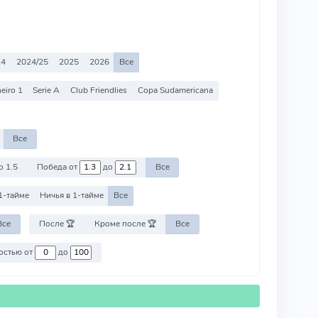
24
2024/25
2025
2026
Все
eiro 1
Serie A
Club Friendlies
Copa Sudamericana
Все
о 1.5
Победа от
до
Все
1-тайме
Ничья в 1-тайме
Все
Все
После 🏆
Кроме после 🏆
Все
Против команд со стоимостью от
до