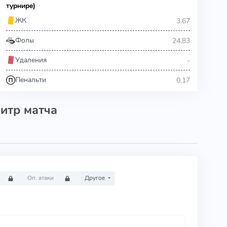
турнире)
3.67
ЖК
24.83
Фолы
-
Удаления
0.17
Пенальти
итр матча
Оп. атаки
Другое