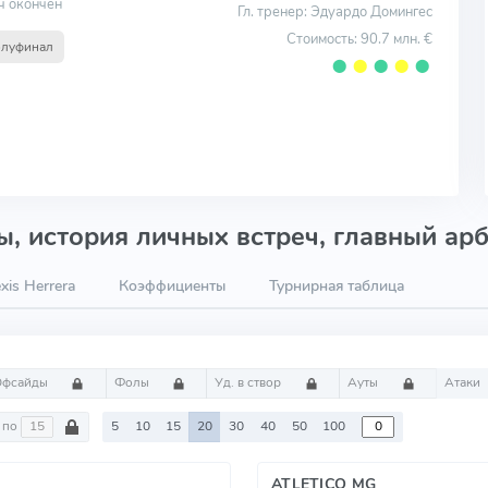
ч окончен
Гл. тренер: Эдуардо Домингес
Стоимость: 90.7 млн. €
луфинал
⬤
⬤
⬤
⬤
⬤
, история личных встреч, главный арб
xis Herrera
Коэффициенты
Турнирная таблица
Офсайды
Фолы
Уд. в створ
Ауты
Атаки
по
5
10
15
20
30
40
50
100
ATLETICO MG