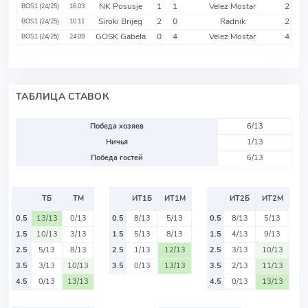
NK Posusje
1
1
Velez Mostar
2
BOS1 (24/25)
16.03
Siroki Brijeg
2
0
Radnik
2
BOS1 (24/25)
10.11
GOSK Gabela
0
4
Velez Mostar
4
BOS1 (24/25)
24.09
ТАБЛИЦА СТАВОК
Победа хозяев
6/13
Ничья
1/13
Победа гостей
6/13
ТБ
ТМ
ИТ1Б
ИТ1М
ИТ2Б
ИТ2М
0.5
13/13
0/13
0.5
8/13
5/13
0.5
8/13
5/13
1.5
10/13
3/13
1.5
5/13
8/13
1.5
4/13
9/13
2.5
5/13
8/13
2.5
1/13
12/13
2.5
3/13
10/13
3.5
3/13
10/13
3.5
0/13
13/13
3.5
2/13
11/13
4.5
0/13
13/13
4.5
0/13
13/13