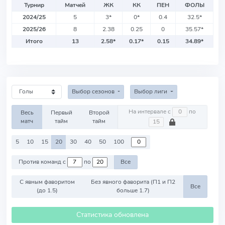
Турнир
Матчей
ЖК
КК
ПЕН
ФОЛЫ
2024/25
5
3
*
0
*
0.4
32.5
*
2025/26
8
2.38
0.25
0
35.57
*
Итого
13
2.58
*
0.17
*
0.15
34.89
*
Выбор сезонов
Выбор лиги
На интервале с
по
Весь
Первый
Второй
матч
тайм
тайм
5
10
15
20
30
40
50
100
Против команд с
по
Все
С явным фаворитом
Без явного фаворита (П1 и П2
Все
(до 1.5)
больше 1.7)
Статистика обновлена