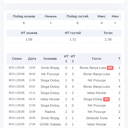
Побед хозяев
Ничьих
Побед гостей
Макс
Мин
6
1
6
4
1
ИТ хозяев
ИТ гостей
Тотал
1.08
1.31
2.38
ИТ
ИТ
Сезон
Дата
Хозяева
Гости
Т
1
2
Siroki Brijeg
0
1
Borac Banja Luka
1
88
BOS1 (25/26)
10.05
NK Posusje
0
3
Borac Banja Luka
3
BOS1 (25/26)
04.04
Sloga Doboj
1
0
NK Posusje
1
BOS1 (25/26)
21.03
Sloga Doboj
0
4
Borac Banja Luka
4
BOS1 (25/26)
20.02
Sloga Doboj
1
2
Velez Mostar
3
BOS1 (25/26)
13.12
Velez Mostar
2
0
Sloga Doboj
2
85
BOS1 (25/26)
04.10
Sloga Doboj
2
0
NK Posusje
2
BOS1 (25/26)
21.09
Radnik
2
0
NK Posusje
2
BOS1 (25/26)
10.08
Siroki Brijeg
3
1
Sloboda Tuzla
4
BOS1 (24/25)
30.05
GOSK Gabela
0
1
Velez Mostar
1
BOS1 (24/25)
27.04