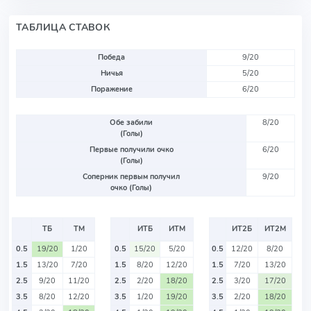
ТАБЛИЦА СТАВОК
Победа
9/20
Ничья
5/20
Поражение
6/20
Обе забили
8/20
(Голы)
Первые получили очко
6/20
(Голы)
Соперник первым получил
9/20
очко (Голы)
ТБ
ТМ
ИТБ
ИТМ
ИТ2Б
ИТ2М
0.5
19/20
1/20
0.5
15/20
5/20
0.5
12/20
8/20
1.5
13/20
7/20
1.5
8/20
12/20
1.5
7/20
13/20
2.5
9/20
11/20
2.5
2/20
18/20
2.5
3/20
17/20
3.5
8/20
12/20
3.5
1/20
19/20
3.5
2/20
18/20