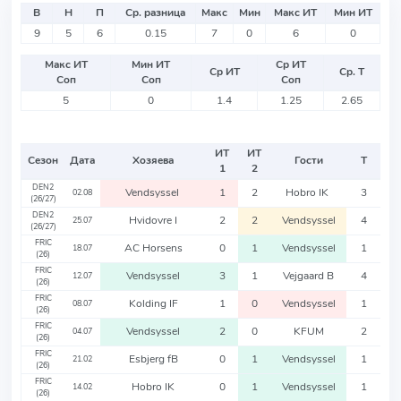
В
Н
П
Ср. разница
Макс
Мин
Макс ИТ
Мин ИТ
9
5
6
0.15
7
0
6
0
Макс ИТ
Мин ИТ
Ср ИТ
Ср ИТ
Ср. Т
Соп
Соп
Соп
5
0
1.4
1.25
2.65
ИТ
ИТ
Сезон
Дата
Хозяева
Гости
Т
1
2
DEN2
Vendsyssel
1
2
Hobro IK
3
02.08
(26/27)
DEN2
Hvidovre I
2
2
Vendsyssel
4
25.07
(26/27)
FRIC
AC Horsens
0
1
Vendsyssel
1
18.07
(26)
FRIC
Vendsyssel
3
1
Vejgaard B
4
12.07
(26)
FRIC
Kolding IF
1
0
Vendsyssel
1
08.07
(26)
FRIC
Vendsyssel
2
0
KFUM
2
04.07
(26)
FRIC
Esbjerg fB
0
1
Vendsyssel
1
21.02
(26)
FRIC
Hobro IK
0
1
Vendsyssel
1
14.02
(26)