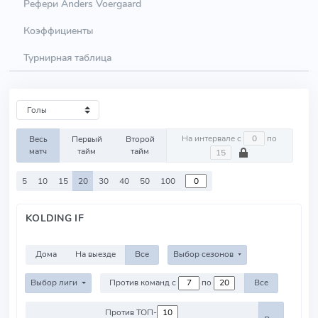
Рефери Anders Voergaard
Коэффициенты
Турнирная таблица
На интервале с
по
Весь
Первый
Второй
матч
тайм
тайм
5
10
15
20
30
40
50
100
KOLDING IF
Дома
На выезде
Все
Выбор сезонов
Выбор лиги
Против команд с
по
Все
Против ТОП-