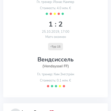
Гл. тренер: Йонас Кампер
Стоимость: 4.0 млн. €
⬤
⬤
⬤
⬤
⬤
1 : 2
25.10.2019, 17:00
Матч окончен
Тур 15
Вендсиссель
(Vendsyssel FF)
Гл. тренер: Ким Энгстрём
Стоимость: 0.1 млн. €
⬤
⬤
⬤
⬤
⬤