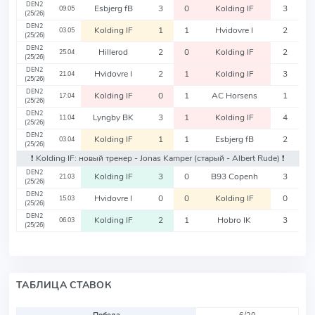
DEN2
Esbjerg fB
3
0
Kolding IF
3
09.05
(25/26)
DEN2
Kolding IF
1
1
Hvidovre I
2
03.05
(25/26)
DEN2
Hillerod
2
0
Kolding IF
2
25.04
(25/26)
DEN2
Hvidovre I
2
1
Kolding IF
3
21.04
(25/26)
DEN2
Kolding IF
0
1
AC Horsens
1
17.04
(25/26)
DEN2
Lyngby BK
3
1
Kolding IF
4
11.04
(25/26)
DEN2
Kolding IF
1
1
Esbjerg fB
2
03.04
(25/26)
❗️ Kolding IF: новый тренер - Jonas Kamper
(старый - Albert Rude)
❗️
DEN2
Kolding IF
3
0
B93 Copenh
3
21.03
(25/26)
DEN2
Hvidovre I
0
0
Kolding IF
0
15.03
(25/26)
DEN2
Kolding IF
2
1
Hobro IK
3
06.03
(25/26)
ТАБЛИЦА СТАВОК