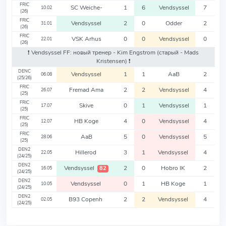
FRIC
SC Weiche-
1
6
Vendsyssel
7
10.02
(26)
FRIC
Vendsyssel
2
0
Odder
2
31.01
(26)
FRIC
VSK Arhus
0
0
Vendsyssel
0
22.01
(26)
❗️ Vendsyssel FF: новый тренер - Kim Engstrom
(старый - Mads
Kristensen)
❗️
DENC
Vendsyssel
1
1
AaB
2
06.08
(25/26)
FRIC
Fremad Ama
2
2
Vendsyssel
4
26.07
(25)
FRIC
Skive
0
1
Vendsyssel
1
17.07
(25)
FRIC
HB Koge
4
0
Vendsyssel
4
12.07
(25)
FRIC
AaB
5
0
Vendsyssel
5
28.06
(25)
DEN2
Hillerod
3
1
Vendsyssel
4
22.05
(24/25)
DEN2
Vendsyssel
2
0
Hobro IK
2
82
16.05
(24/25)
DEN2
Vendsyssel
0
1
HB Koge
1
10.05
(24/25)
DEN2
B93 Copenh
2
2
Vendsyssel
4
02.05
(24/25)