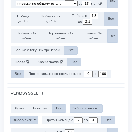
Все
за
матчей
Победа от
Победа
Победа соп.
Все
до 1.5
до 1.5
до
Победа в 1-
Поражение в 1-
Ничья в 1-
Все
тайме
тайме
тайме
Только с текущим тренером
Все
После 🏆
Кроме после 🏆
Все
Все
Против команд со стоимостью от
до
VENDSYSSEL FF
Дома
На выезде
Все
Выбор сезонов
Выбор лиги
Против команд с
по
Все