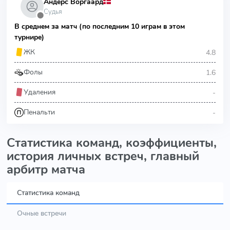
Андерс Воргаард
Судья
⬤
В среднем за матч (по последним 10 играм в этом
турнире)
4.8
ЖК
1.6
Фолы
-
Удаления
-
Пенальти
Статистика команд, коэффициенты,
история личных встреч, главный
арбитр матча
Статистика команд
Очные встречи