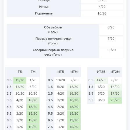
Победа
6/20
Ничья
4/20
Поражение
10/20
Обе забили
8/20
(Голы)
Первые получили очко
7/20
(Голы)
Соперник первым получил
11/20
очко (Голы)
ТБ
ТМ
ИТБ
ИТМ
ИТ2Б
ИТ2М
0.5
19/20
1/20
0.5
13/20
7/20
0.5
14/20
6/20
1.5
14/20
6/20
1.5
5/20
15/20
1.5
6/20
14/20
2.5
10/20
10/20
2.5
4/20
16/20
2.5
3/20
17/20
3.5
4/20
16/20
3.5
2/20
18/20
3.5
0/20
20/20
4.5
2/20
18/20
4.5
2/20
18/20
5.5
2/20
18/20
5.5
2/20
18/20
6.5
1/20
19/20
6.5
1/20
19/20
7.5
1/20
19/20
7.5
1/20
19/20