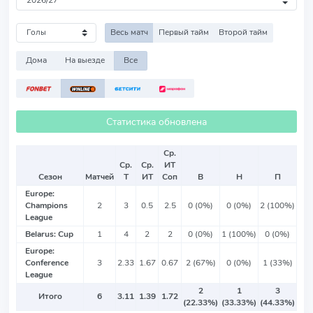
Весь матч
Первый тайм
Второй тайм
Дома
На выезде
Все
Статистика обновлена
Ср.
Ср.
Ср.
ИТ
Сезон
Матчей
Т
ИТ
Соп
В
Н
П
Europe:
Champions
2
3
0.5
2.5
0 (0%)
0 (0%)
2 (100%)
League
Belarus: Cup
1
4
2
2
0 (0%)
1 (100%)
0 (0%)
Europe:
Conference
3
2.33
1.67
0.67
2 (67%)
0 (0%)
1 (33%)
League
2
1
3
Итого
6
3.11
1.39
1.72
(22.33%)
(33.33%)
(44.33%)