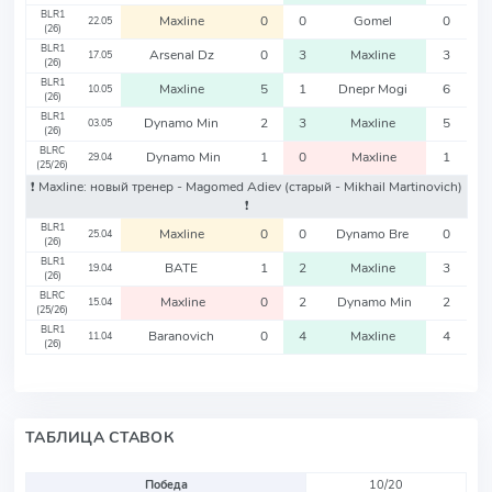
BLR1
Maxline
0
0
Gomel
0
22.05
(26)
BLR1
Arsenal Dz
0
3
Maxline
3
17.05
(26)
BLR1
Maxline
5
1
Dnepr Mogi
6
10.05
(26)
BLR1
Dynamo Min
2
3
Maxline
5
03.05
(26)
BLRC
Dynamo Min
1
0
Maxline
1
29.04
(25/26)
❗️ Maxline: новый тренер - Magomed Adiev
(старый - Mikhail Martinovich)
❗️
BLR1
Maxline
0
0
Dynamo Bre
0
25.04
(26)
BLR1
BATE
1
2
Maxline
3
19.04
(26)
BLRC
Maxline
0
2
Dynamo Min
2
15.04
(25/26)
BLR1
Baranovich
0
4
Maxline
4
11.04
(26)
ТАБЛИЦА СТАВОК
Победа
10/20