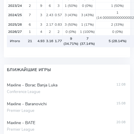
2023/24
2
9
6
3
1 (50%)
0 (0%)
1 (50%)
1
2024/25
7
3
2.43
0.57
3 (43%)
3 (43%)
(14.00000000000000
2025/26
6
3
2.17
0.83
3 (50%)
1 (17%)
2 (33%)
2026/27
1
4
2
2
0 (0%)
1 (100%)
0 (0%)
9
7
Итого
21
4.93
3.16
1.77
5 (28.14%)
(34.71%)
(37.14%)
БЛИЖАЙШИЕ ИГРЫ
Maxline - Borac Banja Luka
12.08
Conference League
Maxline - Baranovichi
15.08
Premier League
Maxline - BATE
20.08
Premier League