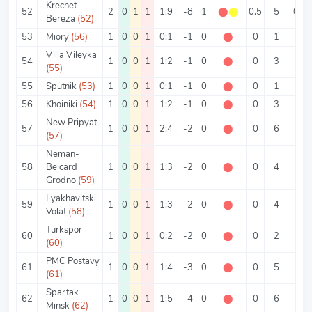
Krechet
52
2
0
1
1
1:9
-8
1
⬤
⬤
0.5
5
0.5
Bereza
(52)
53
Miory
(56)
1
0
0
1
0:1
-1
0
⬤
0
1
0
Vilia Vileyka
54
1
0
0
1
1:2
-1
0
⬤
0
3
1
(55)
55
Sputnik
(53)
1
0
0
1
0:1
-1
0
⬤
0
1
0
56
Khoiniki
(54)
1
0
0
1
1:2
-1
0
⬤
0
3
1
New Pripyat
57
1
0
0
1
2:4
-2
0
⬤
0
6
2
(57)
Neman-
58
Belcard
1
0
0
1
1:3
-2
0
⬤
0
4
1
Grodno
(59)
Lyakhavitski
59
1
0
0
1
1:3
-2
0
⬤
0
4
1
Volat
(58)
Turkspor
60
1
0
0
1
0:2
-2
0
⬤
0
2
0
(60)
PMC Postavy
61
1
0
0
1
1:4
-3
0
⬤
0
5
1
(61)
Spartak
62
1
0
0
1
1:5
-4
0
⬤
0
6
1
Minsk
(62)