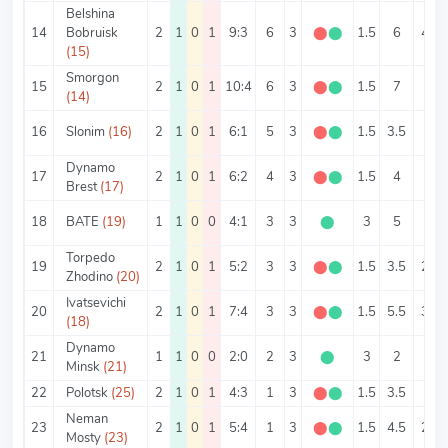
Belshina
14
Bobruisk
2
1
0
1
9:3
6
3
⬤
⬤
1.5
6
4.5
(15)
Smorgon
15
2
1
0
1
10:4
6
3
⬤
⬤
1.5
7
5
(14)
16
Slonim
(16)
2
1
0
1
6:1
5
3
⬤
⬤
1.5
3.5
3
Dynamo
17
2
1
0
1
6:2
4
3
⬤
⬤
1.5
4
3
Brest
(17)
18
BATE
(19)
1
1
0
0
4:1
3
3
⬤
3
5
4
Torpedo
19
2
1
0
1
5:2
3
3
⬤
⬤
1.5
3.5
2.5
Zhodino
(20)
Ivatsevichi
20
2
1
0
1
7:4
3
3
⬤
⬤
1.5
5.5
3.5
(18)
Dynamo
21
1
1
0
0
2:0
2
3
⬤
3
2
2
Minsk
(21)
22
Polotsk
(25)
2
1
0
1
4:3
1
3
⬤
⬤
1.5
3.5
2
Neman
23
2
1
0
1
5:4
1
3
⬤
⬤
1.5
4.5
2.5
Mosty
(23)