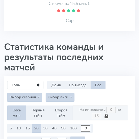
Стоимость: 15.5 млн. €
⬤
⬤
⬤
⬤
⬤
Cup
Статистика команды и
результаты последних
матчей
Дома
На выезде
Все
Выбор сезонов
Выбор лиги
На интервале с
по
Весь
Первый
Второй
матч
тайм
тайм
5
10
15
20
30
40
50
100