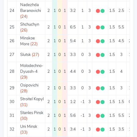
Nadezhda
24
Baranovichi
2
1
0
1
3:2
1
3
⬤
⬤
1.5
2.5
1.5
(24)
Shchuchyn
25
2
1
0
1
6:5
1
3
⬤
⬤
1.5
5.5
3
(26)
Minskoe
26
2
1
0
1
5:4
1
3
⬤
⬤
1.5
4.5
2.5
More
(22)
27
Slutsk
(27)
2
1
0
1
3:3
0
3
⬤
⬤
1.5
3
1.5
Molodechno-
28
Dyussh-4
2
1
0
1
4:4
0
3
⬤
⬤
1.5
4
2
(29)
Osipovichi
29
2
1
0
1
3:3
0
3
⬤
⬤
1.5
3
1.5
(28)
Stroitel Kopyl
30
2
1
0
1
1:2
-1
3
⬤
⬤
1.5
1.5
0.5
(31)
Stanles Pinsk
31
2
1
0
1
5:6
-1
3
⬤
⬤
1.5
5.5
2.5
(30)
Uni Minsk
32
2
1
0
1
3:4
-1
3
⬤
⬤
1.5
3.5
1.5
(33)