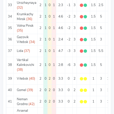
Urozhaynaya
33
2
1
0
1
2:3
-1
3
⬤
⬤
1.5
2.5
1
(32)
Krumkachy
34
2
1
0
1
4:6
-2
3
⬤
⬤
1.5
5
2
Minsk
(36)
Volna Pinsk
35
2
1
0
1
4:6
-2
3
⬤
⬤
1.5
5
2
(35)
Gazovik
36
2
1
0
1
2:4
-2
3
⬤
⬤
1.5
3
1
Vitebsk
(34)
37
Lida
(37)
2
1
0
1
4:7
-3
3
⬤
⬤
1.5
5.5
2
Vertikal
38
Kalinkovichi
2
1
0
1
2:8
-6
3
⬤
⬤
1.5
5
1
(38)
39
Vitebsk
(40)
2
0
2
0
3:3
0
2
⬤
⬤
1
3
1.5
40
Gomel
(39)
2
0
2
0
3:3
0
2
⬤
⬤
1
3
1.5
Neman
41
2
0
2
0
3:3
0
2
⬤
⬤
1
3
1.5
Grodno
(42)
Arsenal