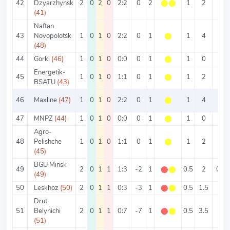
42
Dzyarzhynsk
2
0
2
0
2:2
0
2
⬤
⬤
1
2
1
(41)
Naftan
43
Novopolotsk
1
0
1
0
2:2
0
1
⬤
1
4
2
(48)
44
Gorki
(46)
1
0
1
0
0:0
0
1
⬤
1
0
0
Energetik-
45
1
0
1
0
1:1
0
1
⬤
1
2
1
BSATU
(43)
46
Maxline
(47)
1
0
1
0
2:2
0
1
⬤
1
4
2
47
MNPZ
(44)
1
0
1
0
0:0
0
1
⬤
1
0
0
Agro-
48
Pelishche
1
0
1
0
1:1
0
1
⬤
1
2
1
(45)
BGU Minsk
49
2
0
1
1
1:3
-2
1
⬤
⬤
0.5
2
0.5
(49)
50
Leskhoz
(50)
2
0
1
1
0:3
-3
1
⬤
⬤
0.5
1.5
0
Drut
51
Belynichi
2
0
1
1
0:7
-7
1
⬤
⬤
0.5
3.5
0
(51)