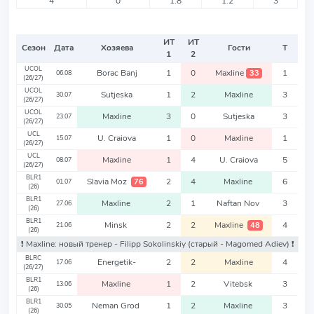
4
0
1.8
1.2
3
ИТ
ИТ
Сезон
Дата
Хозяева
Гости
Т
1
2
UCOL
Borac Banj
1
0
Maxline
1
33
06.08
(26/27)
UCOL
Sutjeska
1
2
Maxline
3
30.07
(26/27)
UCOL
Maxline
3
0
Sutjeska
3
23.07
(26/27)
UCL
U. Craiova
1
0
Maxline
1
15.07
(26/27)
UCL
Maxline
1
4
U. Craiova
5
08.07
(26/27)
BLR1
Slavia Moz
2
4
Maxline
6
76
01.07
(26)
BLR1
Maxline
2
1
Naftan Nov
3
27.06
(26)
BLR1
Minsk
2
2
Maxline
4
48
21.06
(26)
❗️ Maxline: новый тренер - Filipp Sokolinskiy
(старый - Magomed Adiev)
❗️
BLRC
Energetik-
2
2
Maxline
4
17.06
(26/27)
BLR1
Maxline
1
2
Vitebsk
3
13.06
(26)
BLR1
Neman Grod
1
2
Maxline
3
30.05
(26)