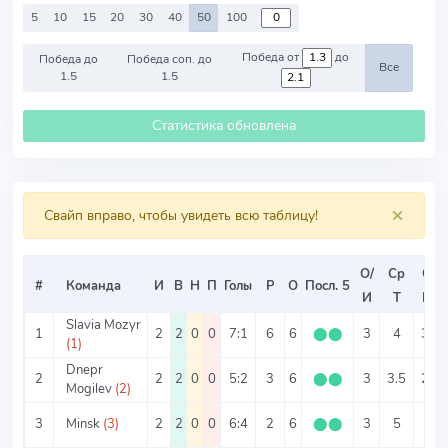
5
10
15
20
30
40
50
100
Победа от
до
Победа до
Победа соп. до
Все
1.5
1.5
Статистика обновлена
×
Свайп вправо, чтобы увидеть всю таблицу!
О/
Ср
Ср
#
Команда
И
В
Н
П
Голы
Р
О
Посл. 5
И
Т
ИТ
Slavia Mozyr
1
2
2
0
0
7:1
6
6
⬤
⬤
3
4
3.5
(1)
Dnepr
2
2
2
0
0
5:2
3
6
⬤
⬤
3
3.5
2.5
Mogilev
(2)
3
Minsk
(3)
2
2
0
0
6:4
2
6
⬤
⬤
3
5
3