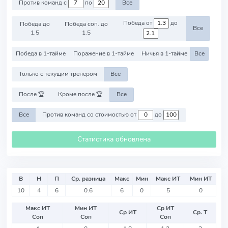
Против команд с
по
Все
Победа от
до
Победа до
Победа соп. до
Все
1.5
1.5
Победа в 1-тайме
Поражение в 1-тайме
Ничья в 1-тайме
Все
Только с текущим тренером
Все
После 🏆
Кроме после 🏆
Все
Все
Против команд со стоимостью от
до
Статистика обновлена
В
Н
П
Ср. разница
Макс
Мин
Макс ИТ
Мин ИТ
10
4
6
0.6
6
0
5
0
Макс ИТ
Мин ИТ
Ср ИТ
Ср ИТ
Ср. Т
Соп
Соп
Соп