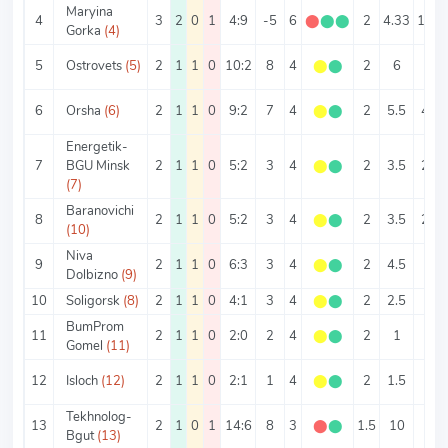
Maryina
4
3
2
0
1
4:9
-5
6
⬤
⬤
⬤
2
4.33
1.33
Gorka
(4)
5
Ostrovets
(5)
2
1
1
0
10:2
8
4
⬤
⬤
2
6
5
6
Orsha
(6)
2
1
1
0
9:2
7
4
⬤
⬤
2
5.5
4.5
Energetik-
7
BGU Minsk
2
1
1
0
5:2
3
4
⬤
⬤
2
3.5
2.5
(7)
Baranovichi
8
2
1
1
0
5:2
3
4
⬤
⬤
2
3.5
2.5
(10)
Niva
9
2
1
1
0
6:3
3
4
⬤
⬤
2
4.5
3
Dolbizno
(9)
10
Soligorsk
(8)
2
1
1
0
4:1
3
4
⬤
⬤
2
2.5
2
BumProm
11
2
1
1
0
2:0
2
4
⬤
⬤
2
1
1
Gomel
(11)
12
Isloch
(12)
2
1
1
0
2:1
1
4
⬤
⬤
2
1.5
1
Tekhnolog-
13
2
1
0
1
14:6
8
3
⬤
⬤
1.5
10
7
Bgut
(13)