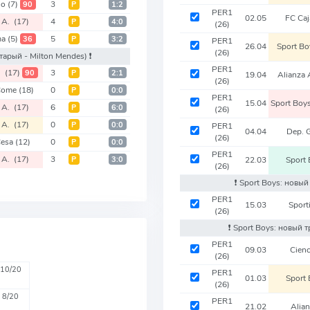
no
(7)
3
90
Р
1:2
PER1
02.05
FC Ca
s A.
(17)
4
Р
4:0
(26)
ma
(5)
5
36
Р
3:2
PER1
26.04
Sport B
(26)
старый - Milton Mendes)
❗️
PER1
A.
(17)
3
90
Р
2:1
19.04
Alianza
(26)
Come
(18)
0
Р
0:0
PER1
15.04
Sport Boy
s A.
(17)
6
Р
6:0
(26)
s A.
(17)
0
Р
0:0
PER1
04.04
Dep. 
(26)
Cesa
(12)
0
Р
0:0
PER1
s A.
(17)
3
Р
3:0
22.03
Sport
(26)
❗️ Sport Boys: новы
PER1
15.03
Sport
(26)
❗️ Sport Boys: новый 
PER1
09.03
Cien
(26)
10/20
PER1
01.03
Sport
(26)
8/20
PER1
21.02
Alian