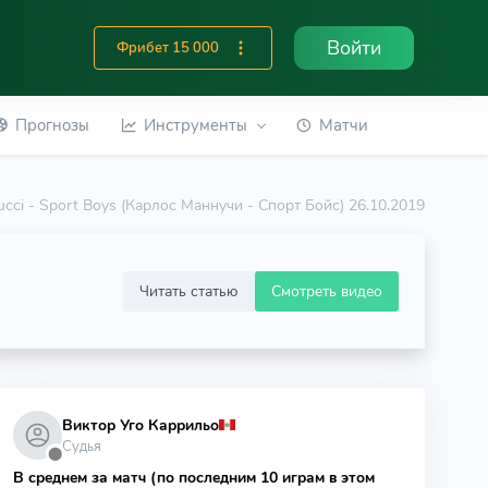
Войти
Фрибет 15 000
Прогнозы
Инструменты
Матчи
ucci - Sport Boys (Карлос Маннучи - Спорт Бойс) 26.10.2019
Читать статью
Смотреть видео
Виктор Уго Каррильо
Судья
⬤
В среднем за матч (по последним 10 играм в этом