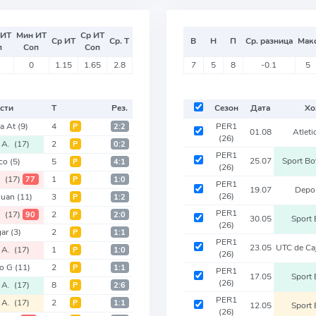
 ИТ
Мин ИТ
Ср ИТ
Ср ИТ
Ср. Т
В
Н
П
Ср. разница
Мак
п
Соп
Соп
0
1.15
1.65
2.8
7
5
8
-0.1
5
сти
Т
Рез.
Сезон
Дата
Хо
za At
(9)
4
PER1
Р
2:2
01.08
Atlet
(26)
s A.
(17)
2
Р
0:2
PER1
25.07
Sport B
co
(5)
5
Р
4:1
(26)
A.
(17)
1
77
Р
1:0
PER1
19.07
Depo
(26)
Huan
(11)
3
Р
1:2
PER1
A.
(17)
2
90
Р
2:0
30.05
Sport
(26)
gar
(3)
2
Р
1:1
PER1
23.05
UTC de Ca
s A.
(17)
1
Р
1:0
(26)
co G
(11)
2
Р
1:1
PER1
17.05
Sport
(26)
s A.
(17)
8
Р
2:6
PER1
s A.
(17)
2
Р
1:1
12.05
Sport
(26)