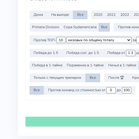
Дома
На выезде
Все
2020
2021
2022
20
Primera Division
Copa Sudamericana
Все
Против ТОП-
за
Победа до 1.5
Победа соп. до 1.5
Победа от
д
Победа в 1-тайме
Поражение в 1-тайме
Ничья в 1-тайме
Только с текущим тренером
Все
После 🏆
Кро
Все
Против команд со стоимостью от
до