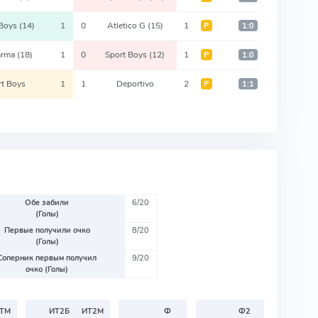
 Boys
(14)
1
0
Atletico G
(15)
1
Р
1:0
arma
(18)
1
0
Sport Boys
(12)
1
Р
1:0
rt Boys
1
1
Deportivo
2
Р
1:1
Обе забили
6/20
(Голы)
Первые получили очко
8/20
(Голы)
Соперник первым получил
9/20
очко (Голы)
ТМ
ИТ2Б
ИТ2М
Ф
Ф2