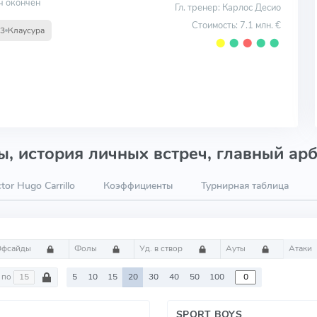
ч окончен
Гл. тренер: Карлос Десио
Стоимость: 7.1 млн. €
13
Клаусура
⬤
⬤
⬤
⬤
⬤
, история личных встреч, главный арб
tor Hugo Carrillo
Коэффициенты
Турнирная таблица
Офсайды
Фолы
Уд. в створ
Ауты
Атаки
по
5
10
15
20
30
40
50
100
SPORT BOYS