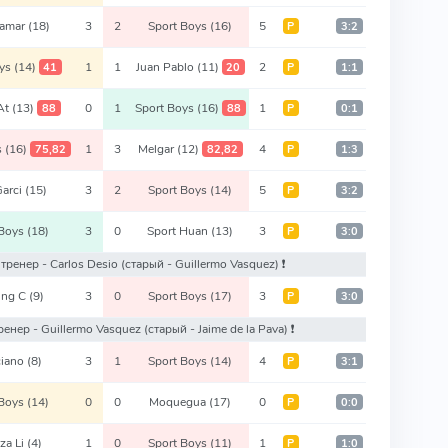
jamar
(18)
3
2
Sport Boys
(16)
5
Р
3:2
oys
(14)
1
1
Juan Pablo
(11)
2
41
20
Р
1:1
 At
(13)
0
1
Sport Boys
(16)
1
88
88
Р
0:1
s
(16)
1
3
Melgar
(12)
4
75,82
82,82
Р
1:3
Garci
(15)
3
2
Sport Boys
(14)
5
Р
3:2
 Boys
(18)
3
0
Sport Huan
(13)
3
Р
3:0
й тренер - Carlos Desio
(старый - Guillermo Vasquez)
❗️
ing C
(9)
3
0
Sport Boys
(17)
3
Р
3:0
тренер - Guillermo Vasquez
(старый - Jaime de la Pava)
❗️
ciano
(8)
3
1
Sport Boys
(14)
4
Р
3:1
 Boys
(14)
0
0
Moquegua
(17)
0
Р
0:0
za Li
(4)
1
0
Sport Boys
(11)
1
Р
1:0