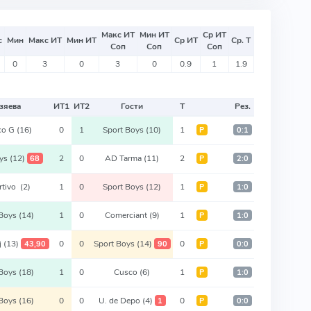
Макс ИТ
Мин ИТ
Ср ИТ
с
Мин
Макс ИТ
Мин ИТ
Ср ИТ
Ср. Т
Соп
Соп
Соп
0
3
0
3
0
0.9
1
1.9
зяева
ИТ
1
ИТ
2
Гости
Т
Рез.
ico G
(16)
0
1
Sport Boys
(10)
1
Р
0:1
oys
(12)
2
0
AD Tarma
(11)
2
68
Р
2:0
rtivo
(2)
1
0
Sport Boys
(12)
1
Р
1:0
 Boys
(14)
1
0
Comerciant
(9)
1
Р
1:0
j
(13)
0
0
Sport Boys
(14)
0
43,90
90
Р
0:0
 Boys
(18)
1
0
Cusco
(6)
1
Р
1:0
 Boys
(16)
0
0
U. de Depo
(4)
0
1
Р
0:0