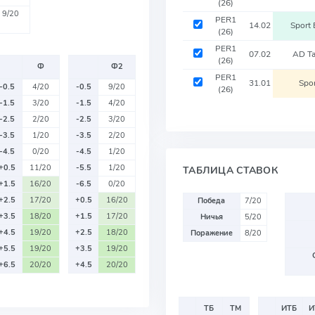
(26)
9/20
PER1
14.02
Sport
(26)
PER1
07.02
AD T
(26)
Ф
Ф2
PER1
31.01
Spo
-0.5
4/20
-0.5
9/20
(26)
-1.5
3/20
-1.5
4/20
-2.5
2/20
-2.5
3/20
-3.5
1/20
-3.5
2/20
-4.5
0/20
-4.5
1/20
+0.5
11/20
-5.5
1/20
ТАБЛИЦА СТАВОК
+1.5
16/20
-6.5
0/20
+2.5
17/20
+0.5
16/20
Победа
7/20
+3.5
18/20
+1.5
17/20
Ничья
5/20
+4.5
19/20
+2.5
18/20
Поражение
8/20
+5.5
19/20
+3.5
19/20
+6.5
20/20
+4.5
20/20
ТБ
ТМ
ИТБ
И