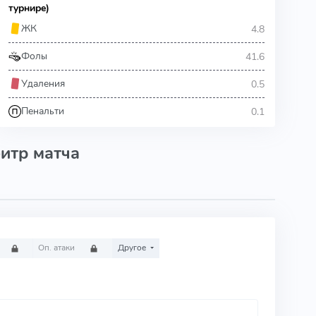
турнире)
4.8
ЖК
41.6
Фолы
0.5
Удаления
0.1
Пенальти
итр матча
Оп. атаки
Другое