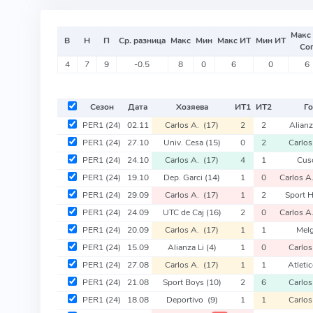
Макс
В
Н
П
Ср. разница
Макс
Мин
Макс ИТ
Мин ИТ
Со
4
7
9
-0.5
8
0
6
0
6
Сезон
Дата
Хозяева
ИТ
1
ИТ
2
Го
PER1
(24)
02.11
Carlos A.
(17)
2
2
Alian
PER1
(24)
27.10
Univ. Cesa
(15)
0
2
Carlo
PER1
(24)
24.10
Carlos A.
(17)
4
1
Cus
PER1
(24)
19.10
Dep. Garci
(14)
1
0
Carlos 
PER1
(24)
29.09
Carlos A.
(17)
1
2
Sport 
PER1
(24)
24.09
UTC de Caj
(16)
2
0
Carlos 
PER1
(24)
20.09
Carlos A.
(17)
1
1
Mel
PER1
(24)
15.09
Alianza Li
(4)
1
0
Carlo
PER1
(24)
27.08
Carlos A.
(17)
1
1
Atleti
PER1
(24)
21.08
Sport Boys
(10)
2
6
Carlo
PER1
(24)
18.08
Deportivo
(9)
1
1
Carlo