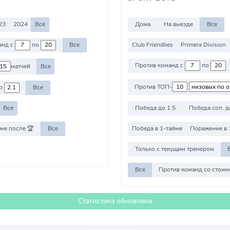
23
2024
Все
Дома
На выезде
Все
Club Friendlies
Primera Division
Против команд с
по
Все
Против команд с
по
матчей
Все
Против ТОП-
о
Все
Победа до 1.5
Победа соп. д
Все
ме после 🏆
Все
Победа в 1-тайме
Поражение в 
Только с текущим тренером
Все
Статистика обновлена