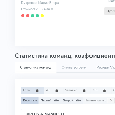
Мат
Гл. тренер: Марио Виера
Стоимость: 3.2 млн. €
Тур 
⬤
⬤
⬤
⬤
⬤
Статистика команд, коэффициенты
Статистика команд
Очные встречи
Рефери Vic
Голы
xG
Угловые
ЖК
Весь матч
Первый тайм
Второй тайм
На интервале с
CARLOS A. MANNUCCI