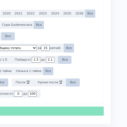
2020
2021
2022
2023
2024
2025
2026
Все
Copa Sudamericana
Все
Все
за
матчей
Все
о 1.5
Победа от
до
Все
1-тайме
Ничья в 1-тайме
Все
Все
После 🏆
Кроме после 🏆
Все
Против команд со стоимостью от
до