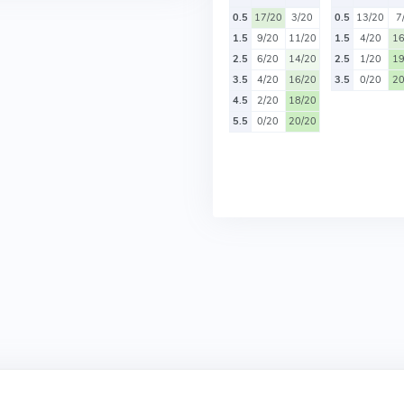
0.5
17/20
3/20
0.5
13/20
7
1.5
9/20
11/20
1.5
4/20
16
2.5
6/20
14/20
2.5
1/20
19
3.5
4/20
16/20
3.5
0/20
20
4.5
2/20
18/20
5.5
0/20
20/20