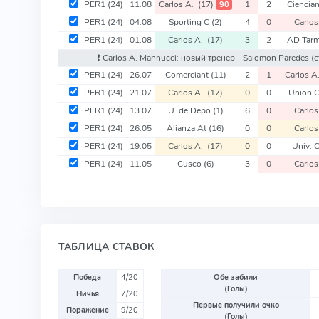
PER1
(24)
11.08
Carlos A.
(17)
1
2
Ciencia
90
PER1
(24)
04.08
Sporting C
(2)
4
0
Carlo
PER1
(24)
01.08
Carlos A.
(17)
3
2
AD Tar
❗️ Carlos A. Mannucci: новый тренер - Salomon Paredes
(
PER1
(24)
26.07
Comerciant
(11)
2
1
Carlos 
PER1
(24)
21.07
Carlos A.
(17)
0
0
Union 
PER1
(24)
13.07
U. de Depo
(1)
6
0
Carlo
PER1
(24)
26.05
Alianza At
(16)
0
0
Carlo
PER1
(24)
19.05
Carlos A.
(17)
0
0
Univ. 
PER1
(24)
11.05
Cusco
(6)
3
0
Carlo
ТАБЛИЦА СТАВОК
Победа
4/20
Обе забили
(Голы)
Ничья
7/20
Первые получили очко
Поражение
9/20
(Голы)