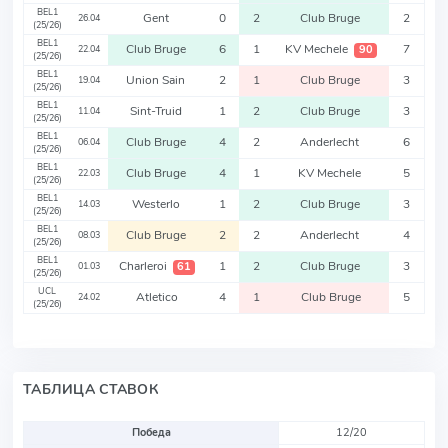
BEL1
Gent
0
2
Club Bruge
2
26.04
(25/26)
BEL1
Club Bruge
6
1
KV Mechele
7
90
22.04
(25/26)
BEL1
Union Sain
2
1
Club Bruge
3
19.04
(25/26)
BEL1
Sint-Truid
1
2
Club Bruge
3
11.04
(25/26)
BEL1
Club Bruge
4
2
Anderlecht
6
06.04
(25/26)
BEL1
Club Bruge
4
1
KV Mechele
5
22.03
(25/26)
BEL1
Westerlo
1
2
Club Bruge
3
14.03
(25/26)
BEL1
Club Bruge
2
2
Anderlecht
4
08.03
(25/26)
BEL1
Charleroi
1
2
Club Bruge
3
61
01.03
(25/26)
UCL
Atletico
4
1
Club Bruge
5
24.02
(25/26)
ТАБЛИЦА СТАВОК
Победа
12/20