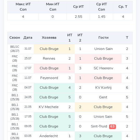
Макс ИТ
Мин ИТ
Ср ИТ
Ср ИТ
Ср. Т
Соп
Соп
Соп
4
0
2.55
1.45
4
ИТ
ИТ
Сезон
Дата
Хозяева
Гости
Т
1
2
BELSC
Club Bruge
1
1
Union Sain
2
31.07
(26/27)
FRIC
Rennes
2
1
Club Bruge
3
25.07
(26)
FRIC
Club Bruge
1
3
SC Heerenv
4
17.07
(26)
FRIC
Feyenoord
3
1
Club Bruge
4
11.07
(26)
FRIC
Club Bruge
4
2
KV Kortrij
6
04.07
(26)
BEL1
Club Bruge
5
0
Gent
5
24.05
(25/26)
BEL1
KV Mechele
2
2
Club Bruge
4
21.05
(25/26)
BEL1
Club Bruge
5
0
Union Sain
5
17.05
(25/26)
BEL1
Club Bruge
2
0
Sint-Truid
2
63
09.05
(25/26)
BEL1
Anderlecht
1
3
Club Bruge
4
03.05
(25/26)