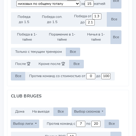
Все
за
матчей
Победа от
Победа
Победа соп.
Все
до 1.5
до 1.5
до
Победа в 1-
Поражение в 1-
Ничья в 1-
Все
тайме
тайме
тайме
Только с текущим тренером
Все
После 🏆
Кроме после 🏆
Все
Все
Против команд со стоимостью от
до
CLUB BRUGES
Дома
На выезде
Все
Выбор сезонов
Выбор лиги
Против команд с
по
Все