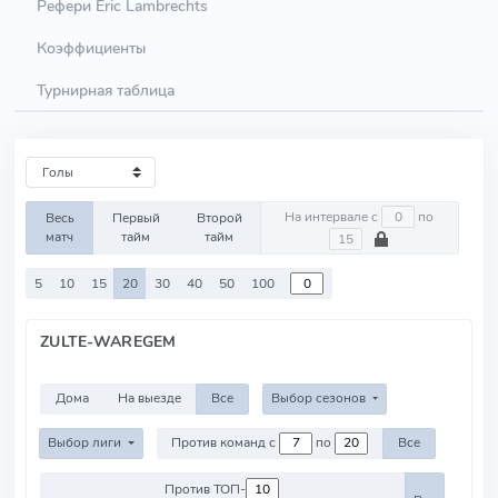
Рефери Eric Lambrechts
Коэффициенты
Турнирная таблица
На интервале с
по
Весь
Первый
Второй
матч
тайм
тайм
5
10
15
20
30
40
50
100
ZULTE-WAREGEM
Дома
На выезде
Все
Выбор сезонов
Выбор лиги
Против команд с
по
Все
Против ТОП-