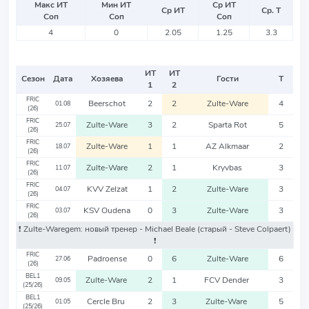
Макс ИТ
Мин ИТ
Ср ИТ
Ср ИТ
Ср. Т
Соп
Соп
Соп
4
0
2.05
1.25
3.3
ИТ
ИТ
Сезон
Дата
Хозяева
Гости
Т
1
2
FRIC
Beerschot
2
2
Zulte-Ware
4
01.08
(26)
FRIC
Zulte-Ware
3
2
Sparta Rot
5
25.07
(26)
FRIC
Zulte-Ware
1
1
AZ Alkmaar
2
18.07
(26)
FRIC
Zulte-Ware
2
1
Kryvbas
3
11.07
(26)
FRIC
KVV Zelzat
1
2
Zulte-Ware
3
04.07
(26)
FRIC
KSV Oudena
0
3
Zulte-Ware
3
03.07
(26)
❗️ Zulte-Waregem: новый тренер - Michael Beale
(старый - Steve Colpaert)
❗️
FRIC
Padroense
0
6
Zulte-Ware
6
27.06
(26)
BEL1
Zulte-Ware
2
1
FCV Dender
3
09.05
(25/26)
BEL1
Cercle Bru
2
3
Zulte-Ware
5
01.05
(25/26)