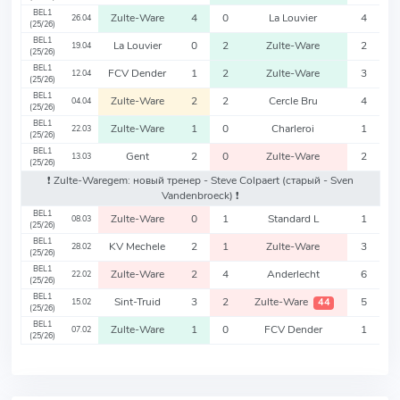
BEL1
Zulte-Ware
4
0
La Louvier
4
26.04
(25/26)
BEL1
La Louvier
0
2
Zulte-Ware
2
19.04
(25/26)
BEL1
FCV Dender
1
2
Zulte-Ware
3
12.04
(25/26)
BEL1
Zulte-Ware
2
2
Cercle Bru
4
04.04
(25/26)
BEL1
Zulte-Ware
1
0
Charleroi
1
22.03
(25/26)
BEL1
Gent
2
0
Zulte-Ware
2
13.03
(25/26)
❗️ Zulte-Waregem: новый тренер - Steve Colpaert
(старый - Sven
Vandenbroeck)
❗️
BEL1
Zulte-Ware
0
1
Standard L
1
08.03
(25/26)
BEL1
KV Mechele
2
1
Zulte-Ware
3
28.02
(25/26)
BEL1
Zulte-Ware
2
4
Anderlecht
6
22.02
(25/26)
BEL1
Sint-Truid
3
2
Zulte-Ware
5
44
15.02
(25/26)
BEL1
Zulte-Ware
1
0
FCV Dender
1
07.02
(25/26)