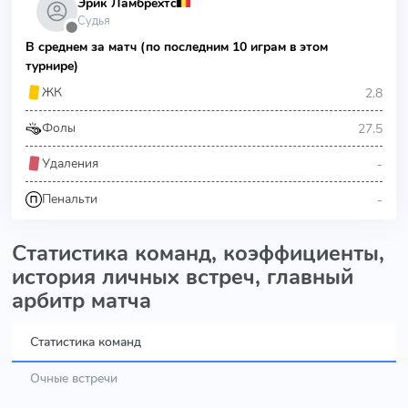
Эрик Ламбрехтс
Судья
⬤
В среднем за матч (по последним 10 играм в этом
турнире)
2.8
ЖК
27.5
Фолы
-
Удаления
-
Пенальти
Статистика команд, коэффициенты,
история личных встреч, главный
арбитр матча
Статистика команд
Очные встречи