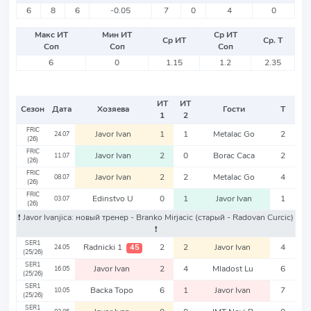
6
8
6
-0.05
7
0
4
0
Макс ИТ
Мин ИТ
Ср ИТ
Ср ИТ
Ср. Т
Соп
Соп
Соп
6
0
1.15
1.2
2.35
ИТ
ИТ
Сезон
Дата
Хозяева
Гости
Т
1
2
FRIC
Javor Ivan
1
1
Metalac Go
2
24.07
(26)
FRIC
Javor Ivan
2
0
Borac Caca
2
11.07
(26)
FRIC
Javor Ivan
2
2
Metalac Go
4
08.07
(26)
FRIC
Edinstvo U
0
1
Javor Ivan
1
03.07
(26)
❗️ Javor Ivanjica: новый тренер - Branko Mirjacic
(старый - Radovan Curcic)
❗️
SER1
Radnicki 1
2
2
Javor Ivan
4
45
24.05
(25/26)
SER1
Javor Ivan
2
4
Mladost Lu
6
16.05
(25/26)
SER1
Backa Topo
6
1
Javor Ivan
7
10.05
(25/26)
SER1