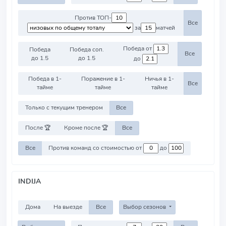
Против ТОП-
Все
за
матчей
Победа от
Победа
Победа соп.
Все
до 1.5
до 1.5
до
Победа в 1-
Поражение в 1-
Ничья в 1-
Все
тайме
тайме
тайме
Только с текущим тренером
Все
После 🏆
Кроме после 🏆
Все
Все
Против команд со стоимостью от
до
INDIJA
Дома
На выезде
Все
Выбор сезонов