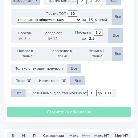
Выбор лиги
Против команд с
по
Все
Против ТОП-
Все
за
матчей
Победа от
Победа
Победа соп.
Все
до 1.5
до 1.5
до
Победа в 1-
Поражение в 1-
Ничья в 1-
Все
тайме
тайме
тайме
Только с текущим тренером
Все
После 🏆
Кроме после 🏆
Все
Все
Против команд со стоимостью от
до
Статистика обновлена
В
Н
П
Ср. разница
Макс
Мин
Макс ИТ
Мин ИТ