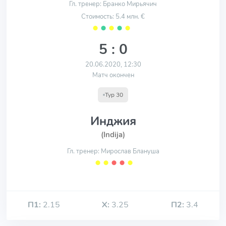
Гл. тренер: Бранко Мирьячич
Стоимость: 5.4 млн. €
⬤
⬤
⬤
⬤
⬤
5 : 0
20.06.2020, 12:30
Матч окончен
Тур 30
Инджия
(Indija)
Гл. тренер: Мирослав Блануша
⬤
⬤
⬤
⬤
⬤
П1:
2.15
Х:
3.25
П2:
3.4