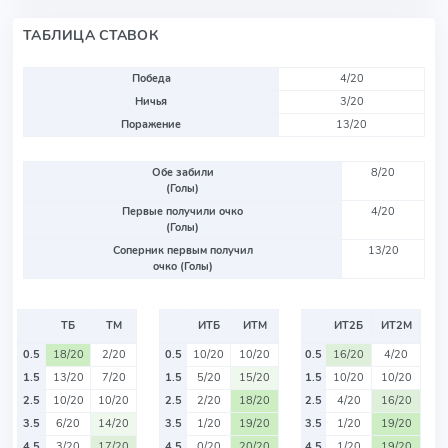
ТАБЛИЦА СТАВОК
Победа
4/20
Ничья
3/20
Поражение
13/20
Обе забили
8/20
(Голы)
Первые получили очко
4/20
(Голы)
Соперник первым получил
13/20
очко (Голы)
ТБ
ТМ
ИТБ
ИТМ
ИТ2Б
ИТ2М
0.5
18/20
2/20
0.5
10/20
10/20
0.5
16/20
4/20
1.5
13/20
7/20
1.5
5/20
15/20
1.5
10/20
10/20
2.5
10/20
10/20
2.5
2/20
18/20
2.5
4/20
16/20
3.5
6/20
14/20
3.5
1/20
19/20
3.5
1/20
19/20
4.5
3/20
17/20
4.5
0/20
20/20
4.5
1/20
19/20