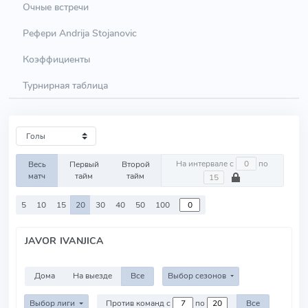
Очные встречи
Рефери Andrija Stojanovic
Коэффициенты
Турнирная таблица
На интервале с
по
Весь
Первый
Второй
матч
тайм
тайм
5
10
15
20
30
40
50
100
JAVOR IVANJICA
Дома
На выезде
Все
Выбор сезонов
Выбор лиги
Против команд с
по
Все