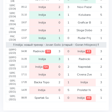
(24)
SERC
Indija
2
3
Novi Pazar
5
05.12
(23/24)
SERC
Indija
4
1
Kolubara
5
31.10
(23/24)
FRIC
Indija
0
1
Graficar B
1
19.07
(23/24)
FRIC
Indija
1
2
Sloga Dobo
3
15.07
(23/24)
FRIC
Indija
1
0
Rudar Prij
1
12.07
(23/24)
❗️ Indija: новый тренер - Jovan Golic
(старый - Goran Milojevic)
❗️
SERPO
Radnicki
3
0
Indija
3
50
43
04.06
(22/23)
SERPO
Indija
3
1
Radnicki
4
31.05
(22/23)
SERC
Indija
0
2
Napredak
2
54
11.10
(22/23)
SERC
Indija
0
1
Crvena Zve
1
17.11
(21/22)
SER1
Backa Topo
2
1
Indija
3
17.05
(20/21)
SER1
Indija
0
5
Proleter N
5
14.05
(20/21)
SER1
Spartak Su
1
0
Indija
1
45
08.05
(20/21)