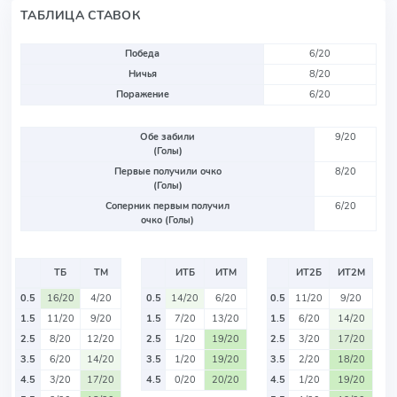
ТАБЛИЦА СТАВОК
Победа
6/20
Ничья
8/20
Поражение
6/20
Обе забили
9/20
(Голы)
Первые получили очко
8/20
(Голы)
Соперник первым получил
6/20
очко (Голы)
ТБ
ТМ
ИТБ
ИТМ
ИТ2Б
ИТ2М
0.5
16/20
4/20
0.5
14/20
6/20
0.5
11/20
9/20
1.5
11/20
9/20
1.5
7/20
13/20
1.5
6/20
14/20
2.5
8/20
12/20
2.5
1/20
19/20
2.5
3/20
17/20
3.5
6/20
14/20
3.5
1/20
19/20
3.5
2/20
18/20
4.5
3/20
17/20
4.5
0/20
20/20
4.5
1/20
19/20