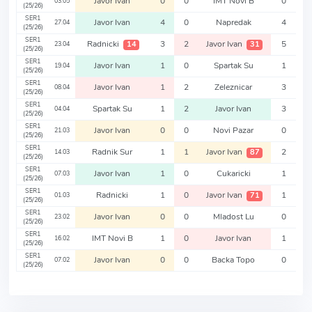
Javor Ivan
0
0
IMT Novi B
0
03.05
(25/26)
SER1
Javor Ivan
4
0
Napredak
4
27.04
(25/26)
SER1
Radnicki
3
2
Javor Ivan
5
14
31
23.04
(25/26)
SER1
Javor Ivan
1
0
Spartak Su
1
19.04
(25/26)
SER1
Javor Ivan
1
2
Zeleznicar
3
08.04
(25/26)
SER1
Spartak Su
1
2
Javor Ivan
3
04.04
(25/26)
SER1
Javor Ivan
0
0
Novi Pazar
0
21.03
(25/26)
SER1
Radnik Sur
1
1
Javor Ivan
2
87
14.03
(25/26)
SER1
Javor Ivan
1
0
Cukaricki
1
07.03
(25/26)
SER1
Radnicki
1
0
Javor Ivan
1
71
01.03
(25/26)
SER1
Javor Ivan
0
0
Mladost Lu
0
23.02
(25/26)
SER1
IMT Novi B
1
0
Javor Ivan
1
16.02
(25/26)
SER1
Javor Ivan
0
0
Backa Topo
0
07.02
(25/26)