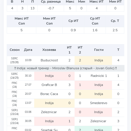
В
Н
П
Ср. разница
Макс
Мин
Макс ИТ
Мин ИТ
4
3
13
-0.7
5
0
4
0
Макс ИТ
Мин ИТ
Ср ИТ
Ср ИТ
Ср. Т
Соп
Соп
Соп
5
0
0.9
1.6
2.5
ИТ
ИТ
Сезон
Дата
Хозяева
Гости
Т
1
2
SERC
Buducnost
2
2
Indija
4
10.09
(25/26)
❗️ Indija: новый тренер - Miroslav Blanusa
(старый - Jovan Golic)
❗️
SERC
Indija
0
1
Radnicki 1
1
30.10
(24/25)
FRIC
Graficar B
3
1
Indija
4
27.07
(24)
FRIC
Borac Caca
0
0
Indija
0
20.07
(24)
FRIC
Indija
0
0
Smederevo
0
13.07
(24)
SER1
Zeleznicar
2
0
Indija
2
03.06
(23/24)
SER1
Indija
1
2
Zeleznicar
3
30.05
(23/24)
FRIC
Spartak Su
0
2
Indija
2
03.02