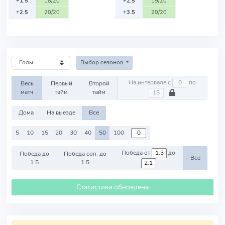
+1.5
18/20
+2.5
19/20
+2.5
20/20
+3.5
20/20
Выбор сезонов
На интервале с
по
Весь
Первый
Второй
матч
тайм
тайм
Дома
На выезде
Все
5
10
15
20
30
40
50
100
Победа от
до
Победа до
Победа соп. до
Все
1.5
1.5
Статистика обновлена