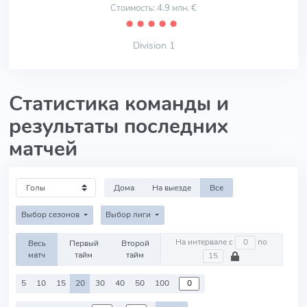
Стоимость: 4.9 млн. €
⬤
⬤
⬤
⬤
⬤
Division 1
Статистика команды и
результаты последних
матчей
Дома
На выезде
Все
Выбор сезонов
Выбор лиги
На интервале с
по
Весь
Первый
Второй
матч
тайм
тайм
5
10
15
20
30
40
50
100