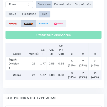
Весь матч
Первый тайм
Второй тайм
Дома
На выезде
Все
Статистика обновлена
Ср.
Ср.
Ср.
ИТ
Сезон
Матчей
Т
ИТ
Соп
В
Н
П
Egypt:
8
7
11
Division
26
1.77
0.88
0.88
(31%)
(27%)
(42%)
1
8
7
11
Итого
26
1.77
0.88
0.88
(31%)
(27%)
(42%)
СТАТИСТИКА ПО ТУРНИРАМ