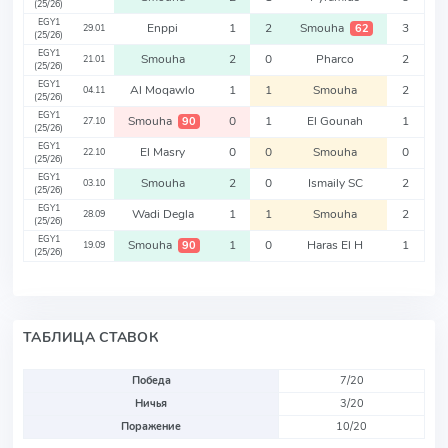
(25/26)
EGY1
Enppi
1
2
Smouha
3
62
29.01
(25/26)
EGY1
Smouha
2
0
Pharco
2
21.01
(25/26)
EGY1
Al Moqawlo
1
1
Smouha
2
04.11
(25/26)
EGY1
Smouha
0
1
El Gounah
1
90
27.10
(25/26)
EGY1
El Masry
0
0
Smouha
0
22.10
(25/26)
EGY1
Smouha
2
0
Ismaily SC
2
03.10
(25/26)
EGY1
Wadi Degla
1
1
Smouha
2
28.09
(25/26)
EGY1
Smouha
1
0
Haras El H
1
90
19.09
(25/26)
ТАБЛИЦА СТАВОК
Победа
7/20
Ничья
3/20
Поражение
10/20