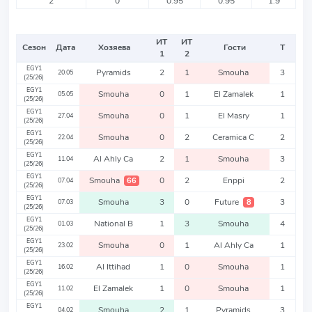
2
0
0.95
0.95
1.9
ИТ
ИТ
Сезон
Дата
Хозяева
Гости
Т
1
2
EGY1
Pyramids
2
1
Smouha
3
20.05
(25/26)
EGY1
Smouha
0
1
El Zamalek
1
05.05
(25/26)
EGY1
Smouha
0
1
El Masry
1
27.04
(25/26)
EGY1
Smouha
0
2
Ceramica C
2
22.04
(25/26)
EGY1
Al Ahly Ca
2
1
Smouha
3
11.04
(25/26)
EGY1
Smouha
0
2
Enppi
2
66
07.04
(25/26)
EGY1
Smouha
3
0
Future
3
8
07.03
(25/26)
EGY1
National B
1
3
Smouha
4
01.03
(25/26)
EGY1
Smouha
0
1
Al Ahly Ca
1
23.02
(25/26)
EGY1
Al Ittihad
1
0
Smouha
1
16.02
(25/26)
EGY1
El Zamalek
1
0
Smouha
1
11.02
(25/26)
EGY1
Smouha
2
1
Pyramids
3
04.02