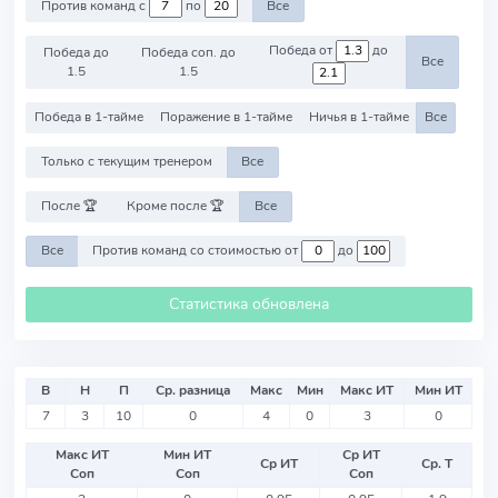
Против команд с
по
Все
Победа от
до
Победа до
Победа соп. до
Все
1.5
1.5
Победа в 1-тайме
Поражение в 1-тайме
Ничья в 1-тайме
Все
Только с текущим тренером
Все
После 🏆
Кроме после 🏆
Все
Все
Против команд со стоимостью от
до
Статистика обновлена
В
Н
П
Ср. разница
Макс
Мин
Макс ИТ
Мин ИТ
7
3
10
0
4
0
3
0
Макс ИТ
Мин ИТ
Ср ИТ
Ср ИТ
Ср. Т
Соп
Соп
Соп