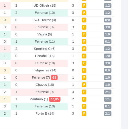
1
2
UD Oliveir
(18)
3
Р
1:2
1
2
Feirense
(10)
3
Р
1:2
0
0
SCU Torree
(4)
0
Р
0:0
3
0
Feirense
(9)
3
Р
3:0
1
0
Vizela
(5)
1
Р
1:0
0
1
Feirense
(11)
1
Р
0:1
1
2
Sporting C
(6)
3
Р
1:2
1
0
Penafiel
(15)
1
Р
1:0
3
0
Feirense
(10)
3
Р
3:0
0
0
Felgueiras
(14)
0
Р
0:0
1
0
Feirense
(7)
1
69
Р
1:0
1
0
Chaves
(10)
1
Р
1:0
2
1
Feirense
(9)
3
Р
2:1
1
1
Maritimo
(1)
2
77,85
Р
1:1
0
1
Feirense
(10)
1
Р
0:1
2
1
Porto B
(14)
3
Р
2:1