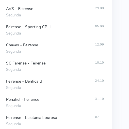
AVS - Feirense
29.08
Segunda
Feirense - Sporting CP II
05.09
Segunda
Chaves - Feirense
12.09
Segunda
SC Farense - Feirense
10.10
Segunda
Feirense - Benfica B
24.10
Segunda
Penafiel - Feirense
31.10
Segunda
Feirense - Lusitania Lourosa
07.11
Segunda