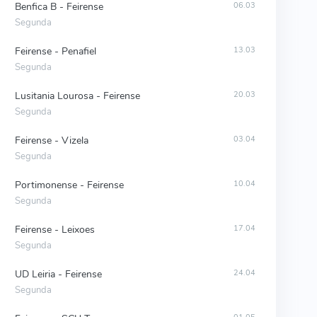
Benfica B - Feirense
06.03
Segunda
Feirense - Penafiel
13.03
Segunda
Lusitania Lourosa - Feirense
20.03
Segunda
Feirense - Vizela
03.04
Segunda
Portimonense - Feirense
10.04
Segunda
Feirense - Leixoes
17.04
Segunda
UD Leiria - Feirense
24.04
Segunda