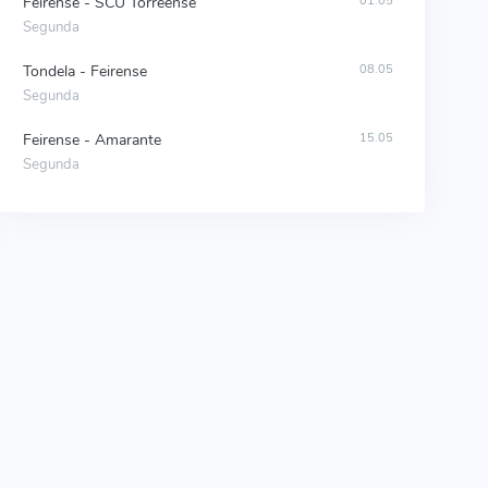
Feirense - SCU Torreense
01.05
Segunda
Tondela - Feirense
08.05
Segunda
Feirense - Amarante
15.05
Segunda