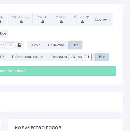
лы
Уд. в створ
Ауты
Атаки
Оп. атаки
Другое
Все
по
Дома
На выезде
Все
1.5
Победа соп. до 1.5
Победа от
до
Все
ика обновлена
КОЛИЧЕСТВО ГОЛОВ