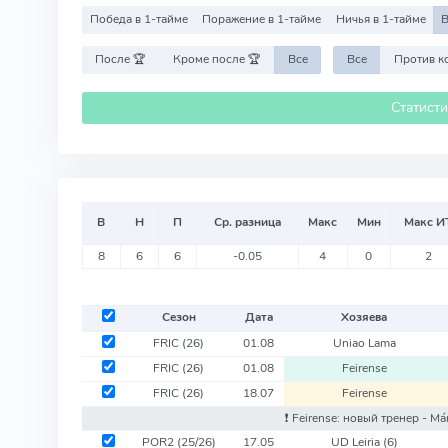
Победа в 1-тайме
Поражение в 1-тайме
Ничья в 1-тайме
В
После 🏆
Кроме после 🏆
Все
Все
Статист
В
Н
П
Ср. разница
Макс
Мин
Макс И
8
6
6
-0.05
4
0
2
Сезон
Дата
Хозяева
FRIC
(26)
01.08
Uniao Lama
FRIC
(26)
01.08
Feirense
FRIC
(26)
18.07
Feirense
❗️ Feirense: новый тренер - M
POR2
(25/26)
17.05
UD Leiria
(6)