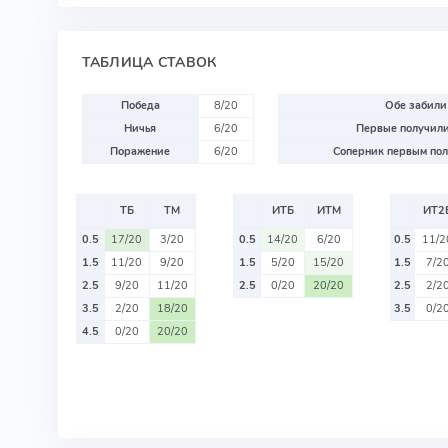
ТАБЛИЦА СТАВОК
Победа
8/20
Обе забили
Ничья
6/20
Первые получили
Поражение
6/20
Соперник первым пол
ТБ
ТМ
ИТБ
ИТМ
ИТ2
0.5
17/20
3/20
0.5
14/20
6/20
0.5
11/2
1.5
11/20
9/20
1.5
5/20
15/20
1.5
7/2
2.5
9/20
11/20
2.5
0/20
20/20
2.5
2/2
3.5
2/20
18/20
3.5
0/2
4.5
0/20
20/20