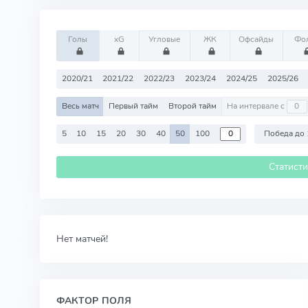
Голы
xG
Угловые
ЖК
Офсайды
Фо
2020/21
2021/22
2022/23
2023/24
2024/25
2025/26
Весь матч
Первый тайм
Второй тайм
На интервале с
5
10
15
20
30
40
50
100
Победа до 
Статист
Нет матчей!
ФАКТОР ПОЛЯ