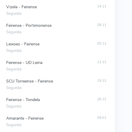
Vizela - Feirense
14.11
Segunda
Feirense - Portimonense
28.11
Segunda
Leixoes - Feirense
05.12
Segunda
Feirense - UD Leiria
12.12
Segunda
SCU Torreense - Feirense
19.12
Segunda
Feirense - Tondela
26.12
Segunda
Amarante - Feirense
09.01
Segunda