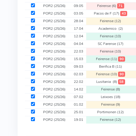
POR2
(25/26)
09.05
Feirense
(6)
71
POR2
(25/26)
03.05
Pacos de F
(17)
43
POR2
(25/26)
28.04
Feirense
(12)
POR2
(25/26)
17.04
Academico
(2)
POR2
(25/26)
12.04
Feirense
(10)
POR2
(25/26)
04.04
SC Farense
(17)
POR2
(25/26)
22.03
Feirense
(10)
POR2
(25/26)
15.03
Feirense
(11)
90
POR2
(25/26)
09.03
Benfica B
(11)
POR2
(25/26)
02.03
Feirense
(10)
90
POR2
(25/26)
22.02
Lusitania
(8)
58
POR2
(25/26)
14.02
Feirense
(8)
POR2
(25/26)
07.02
Leixoes
(18)
POR2
(25/26)
01.02
Feirense
(9)
POR2
(25/26)
25.01
Portimonen
(12)
POR2
(25/26)
19.01
Feirense
(12)