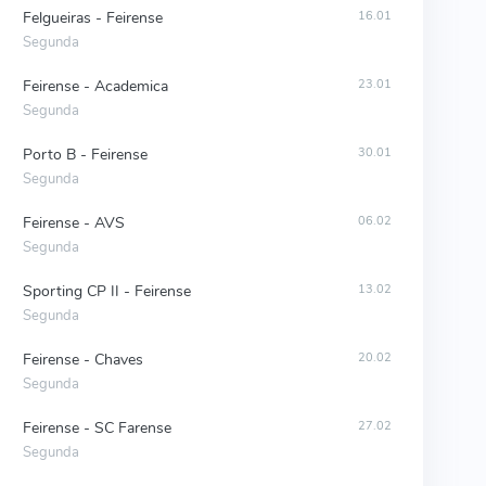
Felgueiras - Feirense
16.01
Segunda
Feirense - Academica
23.01
Segunda
Porto B - Feirense
30.01
Segunda
Feirense - AVS
06.02
Segunda
Sporting CP II - Feirense
13.02
Segunda
Feirense - Chaves
20.02
Segunda
Feirense - SC Farense
27.02
Segunda