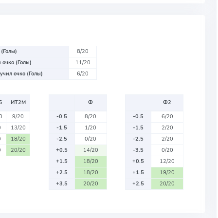
 (Голы)
8/20
 очко (Голы)
11/20
учил очко (Голы)
6/20
Б
ИТ2М
Ф
Ф2
0
9/20
-0.5
8/20
-0.5
6/20
0
13/20
-1.5
1/20
-1.5
2/20
0
18/20
-2.5
0/20
-2.5
2/20
0
20/20
+0.5
14/20
-3.5
0/20
+1.5
18/20
+0.5
12/20
+2.5
18/20
+1.5
19/20
+3.5
20/20
+2.5
20/20