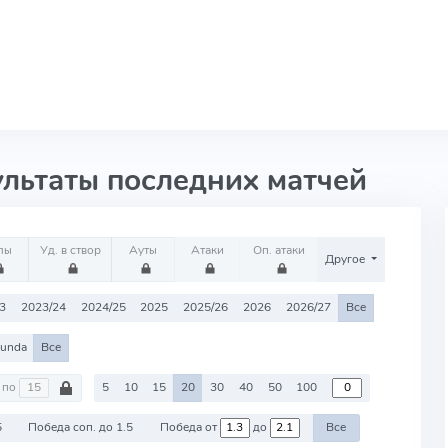
ультаты последних матчей
лы
Уд. в створ
Ауты
Атаки
Оп. атаки
Другое
3
2023/24
2024/25
2025
2025/26
2026
2026/27
Все
unda
Все
по
5
10
15
20
30
40
50
100
5
Победа соп. до 1.5
Победа от
до
Все