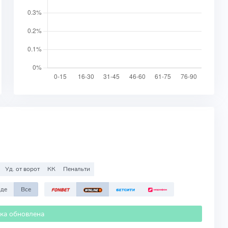
Уд. от ворот
КК
Пенальти
зде
Все
ика обновлена