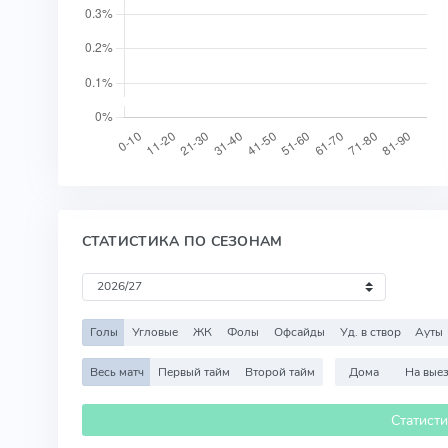
СТАТИСТИКА ПО СЕЗОНАМ
Голы
Угловые
ЖК
Фолы
Офсайды
Уд. в створ
Ауты
Весь матч
Первый тайм
Второй тайм
Дома
На вые
Статист