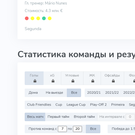
Гл. тренер: Mário Nunes
Стоимость: 4.3 млн. €
⬤
⬤
⬤
⬤
⬤
Segunda
Статистика команды и рез
Голы
xG
Угловые
ЖК
Офсайды
Фо
Дома
На выезде
Все
2020/21
2021/22
2022/2
Club Friendlies
Cup
League Cup
Play-Off 2
Primeira
Seg
Весь матч
Первый тайм
Второй тайм
На интервале с
Против команд с
по
Все
Победа до 1.