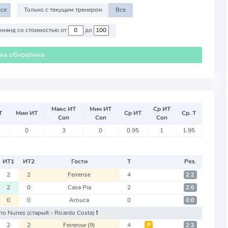
се
Только с текущим тренером
Все
Против команд со стоимостью от
до
ика обновлена
Макс ИТ
Мин ИТ
Ср ИТ
Т
Мин ИТ
Ср ИТ
Ср. Т
Соп
Соп
Соп
0
3
0
0.95
1
1.95
ИТ
1
ИТ
2
Гости
Т
Рез.
2
2
Feirense
4
2:2
2
0
Casa Pia
2
2:0
0
0
Arouca
0
0:0
ário Nunes
(старый - Ricardo Costa)
❗️
2
2
Feirense
(9)
4
Р
2:2