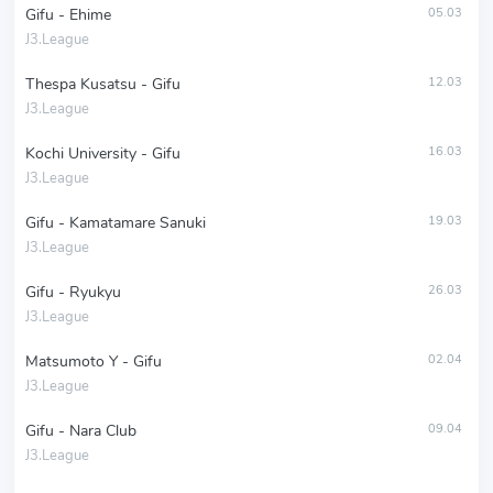
Gifu - Ehime
05.03
J3.League
Thespa Kusatsu - Gifu
12.03
J3.League
Kochi University - Gifu
16.03
J3.League
Gifu - Kamatamare Sanuki
19.03
J3.League
Gifu - Ryukyu
26.03
J3.League
Matsumoto Y - Gifu
02.04
J3.League
Gifu - Nara Club
09.04
J3.League