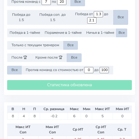
Против команд с
по
Все
Победа от
до
Победа до
Победа соп. до
Все
1.5
1.5
Победа в 1-тайме
Поражение в 1-тайме
Ничья в 1-тайме
Все
Только с текущим тренером
Все
После 🏆
Кроме после 🏆
Все
Все
Против команд со стоимостью от
до
Статистика обновлена
В
Н
П
Ср. разница
Макс
Мин
Макс ИТ
Мин ИТ
8
4
8
-0.2
6
0
5
0
Макс ИТ
Мин ИТ
Ср ИТ
Ср ИТ
Ср. Т
Соп
Соп
Соп