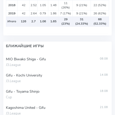
11
2018
42
2.52
1.05
1.48
9 (21%)
22 (52%)
(26%)
2019
42
2.64
0.79
1.86
7 (17%)
9 (21%)
26 (62%)
29
31
66
Итого
126
2.7
1.06
1.65
(23%)
(24.33%)
(52.33%)
БЛИЖАЙШИЕ ИГРЫ
MIO Biwako Shiga - Gifu
08.08
J3.League
Gifu - Kochi University
14.08
J3.League
Gifu - Toyama Shinjo
18.08
Cup
Kagoshima United - Gifu
21.08
J3.League