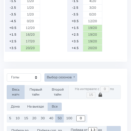
-1.5
1/20
-1.5
4/20
-2.5
1/20
-2.5
3/20
-3.5
1/20
-3.5
0/20
-4.5
0/20
+0.5
12/20
+0.5
12/20
+1.5
19/20
+1.5
16/20
+2.5
19/20
+2.5
17/20
+3.5
19/20
+3.5
20/20
+4.5
20/20
Выбор сезонов
На интервале с
по
Весь
Первый
Второй
матч
тайм
тайм
Дома
На выезде
Все
5
10
15
20
30
40
50
100
Победа от
до
Победа до
Победа соп. до