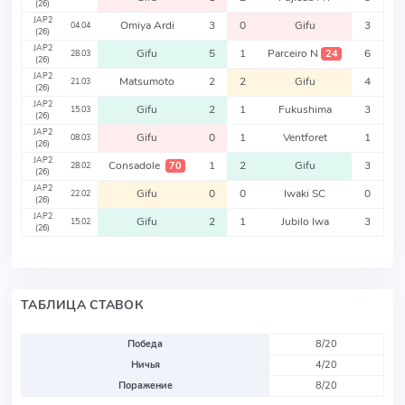
(26)
JAP2
Omiya Ardi
3
0
Gifu
3
04.04
(26)
JAP2
Gifu
5
1
Parceiro N
6
24
28.03
(26)
JAP2
Matsumoto
2
2
Gifu
4
21.03
(26)
JAP2
Gifu
2
1
Fukushima
3
15.03
(26)
JAP2
Gifu
0
1
Ventforet
1
08.03
(26)
JAP2
Consadole
1
2
Gifu
3
70
28.02
(26)
JAP2
Gifu
0
0
Iwaki SC
0
22.02
(26)
JAP2
Gifu
2
1
Jubilo Iwa
3
15.02
(26)
ТАБЛИЦА СТАВОК
Победа
8/20
Ничья
4/20
Поражение
8/20