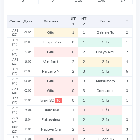
3
0
1.25
1.45
2.7
ИТ
ИТ
Сезон
Дата
Хозяева
Гости
Т
1
2
JAP2
Gifu
1
1
Gainare To
2
06.06
(26)
JAP2
Thespa Kus
0
1
Gifu
1
31.05
(26)
JAP2
Gifu
0
2
Omiya Ardi
2
23.05
(26)
JAP2
Ventforet
2
2
Gifu
4
16.05
(26)
JAP2
Parceiro N
2
3
Gifu
5
09.05
(26)
JAP2
Gifu
0
3
Matsumoto
3
06.05
(26)
JAP2
Gifu
0
3
Consadole
3
02.05
(26)
JAP2
Iwaki SC
0
1
Gifu
1
30
29.04
(26)
JAP2
Jubilo Iwa
1
0
Gifu
1
25.04
(26)
JAP2
Fukushima
1
2
Gifu
3
19.04
(26)
FRIC
Nagoya Gra
2
1
Gifu
3
12.04
(26)
JAP2
Gifu
1
2
Fujieda MY
3
11.04