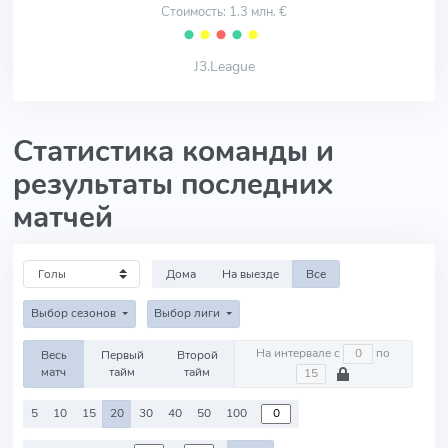
Стоимость: 1.3 млн. €
⬤
⬤
⬤
⬤
⬤
J3.League
Статистика команды и
результаты последних
матчей
Дома
На выезде
Все
Выбор сезонов
Выбор лиги
На интервале с
по
Весь
Первый
Второй
матч
тайм
тайм
5
10
15
20
30
40
50
100