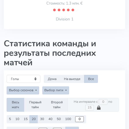
Стоимость: 1.3 млн. €
⬤
⬤
⬤
⬤
⬤
Division 1
Статистика команды и
результаты последних
матчей
Дома
На выезде
Все
Выбор сезонов
Выбор лиги
На интервале с
по
Весь
Первый
Второй
матч
тайм
тайм
5
10
15
20
30
40
50
100