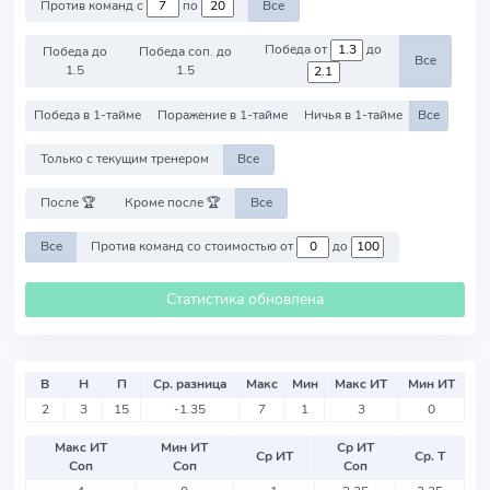
Против команд с
по
Все
Победа от
до
Победа до
Победа соп. до
Все
1.5
1.5
Победа в 1-тайме
Поражение в 1-тайме
Ничья в 1-тайме
Все
Только с текущим тренером
Все
После 🏆
Кроме после 🏆
Все
Все
Против команд со стоимостью от
до
Статистика обновлена
В
Н
П
Ср. разница
Макс
Мин
Макс ИТ
Мин ИТ
2
3
15
-1.35
7
1
3
0
Макс ИТ
Мин ИТ
Ср ИТ
Ср ИТ
Ср. Т
Соп
Соп
Соп