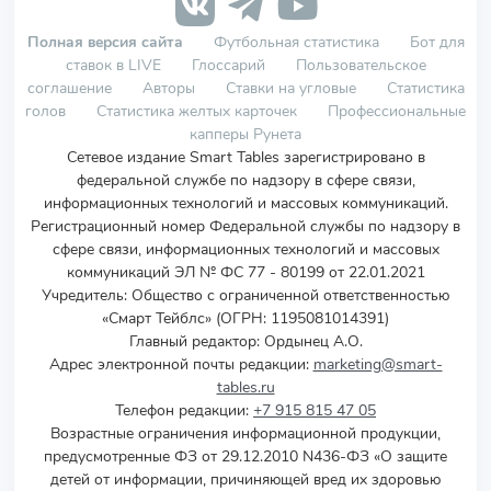
Полная версия сайта
Футбольная статистика
Бот для
ставок в LIVE
Глоссарий
Пользовательское
соглашение
Авторы
Ставки на угловые
Статистика
голов
Статистика желтых карточек
Профессиональные
капперы Рунета
Сетевое издание Smart Tables зарегистрировано в
федеральной службе по надзору в сфере связи,
информационных технологий и массовых коммуникаций.
Регистрационный номер Федеральной службы по надзору в
сфере связи, информационных технологий и массовых
коммуникаций ЭЛ № ФС 77 - 80199 от 22.01.2021
Учредитель
:
Общество с ограниченной ответственностью
«Смарт Тейблс» (ОГРН: 1195081014391)
Главный редактор: Ордынец А.О.
Адрес электронной почты редакции:
marketing@smart-
tables.ru
Телефон редакции:
+7 915 815 47 05
Возрастные ограничения информационной продукции,
предусмотренные ФЗ от 29.12.2010 N436-ФЗ «О защите
детей от информации, причиняющей вред их здоровью