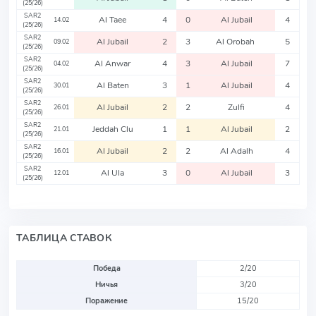
(25/26)
SAR2
Al Taee
4
0
Al Jubail
4
14.02
(25/26)
SAR2
Al Jubail
2
3
Al Orobah
5
09.02
(25/26)
SAR2
Al Anwar
4
3
Al Jubail
7
04.02
(25/26)
SAR2
Al Baten
3
1
Al Jubail
4
30.01
(25/26)
SAR2
Al Jubail
2
2
Zulfi
4
26.01
(25/26)
SAR2
Jeddah Clu
1
1
Al Jubail
2
21.01
(25/26)
SAR2
Al Jubail
2
2
Al Adalh
4
16.01
(25/26)
SAR2
Al Ula
3
0
Al Jubail
3
12.01
(25/26)
ТАБЛИЦА СТАВОК
Победа
2/20
Ничья
3/20
Поражение
15/20