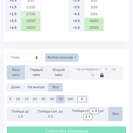
+0.5
5/20
-2.5
3/20
+1.5
11/20
-3.5
2/20
+2.5
17/20
-4.5
0/20
+3.5
18/20
+0.5
18/20
+4.5
20/20
+1.5
20/20
Выбор сезонов
На интервале с
по
Весь
Первый
Второй
матч
тайм
тайм
Дома
На выезде
Все
5
10
15
20
30
40
50
100
Победа от
до
Победа до
Победа соп. до
Все
1.5
1.5
Статистика обновлена