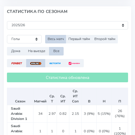
СТАТИСТИКА ПО СЕЗОНАМ
Весь матч
Первый тайм
Второй тайм
Дома
На выезде
Все
Статистика обновлена
Ср.
Ср.
Ср.
ИТ
Сезон
Матчей
Т
ИТ
Соп
В
Н
П
Saudi
26
Arabia:
34
2.97
0.82
2.15
3 (9%)
5 (15%)
(76%)
Division 1
Saudi
1
Arabia:
1
1
0
1
0 (0%)
0 (0%)
(100%)