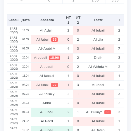
4
0
1
2.35
3.35
ИТ
ИТ
Сезон
Дата
Хозяева
Гости
Т
1
2
SAR2
Al Adalh
2
0
Al Jubail
2
13.05
(25/26)
SAR2
Al Jubail
0
2
Al Ula
2
36
09.05
(25/26)
SAR2
Al-Arabi A
4
3
Al Jubail
7
01.05
(25/26)
SAR2
Al Jubail
1
2
Draih
3
18,90
26.04
(25/26)
SAR2
Al Jubail
0
2
Al Wehda M
2
20.04
(25/26)
SAR2
Al Jabalai
4
0
Al Jubail
4
13.04
(25/26)
SAR2
Al Jubail
1
3
Al Jndal
4
27
07.04
(25/26)
SAR2
Al Faisaly
2
1
Al Jubail
3
02.04
(25/26)
SAR2
Abha
2
0
Al Jubail
2
27.03
(25/26)
SAR2
Al Jubail
2
1
Al-Bukayri
3
53
01.03
(25/26)
SAR2
Al Raed
1
0
Al Jubail
1
24.02
(25/26)
SAR2
Al Jubail
1
0
Al Baten
1
19.02