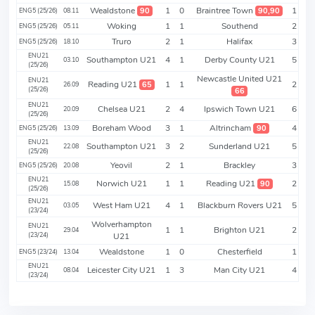
Wealdstone
1
0
Braintree Town
1
90
90,90
ENG5 (25/26)
08.11
Woking
1
1
Southend
2
ENG5 (25/26)
05.11
Truro
2
1
Halifax
3
ENG5 (25/26)
18.10
ENU21
Southampton U21
4
1
Derby County U21
5
03.10
(25/26)
Newcastle United U21
ENU21
Reading U21
1
1
2
65
26.09
(25/26)
66
ENU21
Chelsea U21
2
4
Ipswich Town U21
6
20.09
(25/26)
Boreham Wood
3
1
Altrincham
4
90
ENG5 (25/26)
13.09
ENU21
Southampton U21
3
2
Sunderland U21
5
22.08
(25/26)
Yeovil
2
1
Brackley
3
ENG5 (25/26)
20.08
ENU21
Norwich U21
1
1
Reading U21
2
90
15.08
(25/26)
ENU21
West Ham U21
4
1
Blackburn Rovers U21
5
03.05
(23/24)
Wolverhampton
ENU21
1
1
Brighton U21
2
29.04
(23/24)
U21
Wealdstone
1
0
Chesterfield
1
ENG5 (23/24)
13.04
ENU21
Leicester City U21
1
3
Man City U21
4
08.04
(23/24)