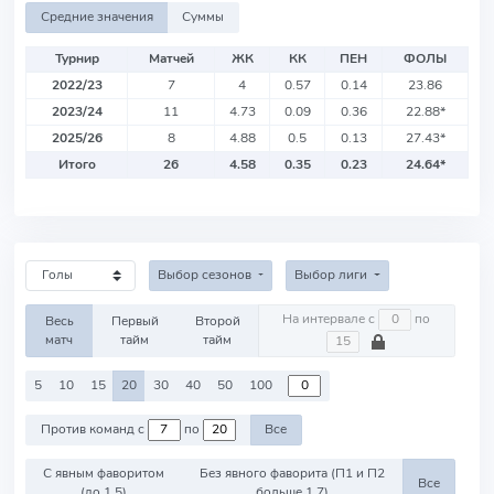
Средние значения
Суммы
Турнир
Матчей
ЖК
КК
ПЕН
ФОЛЫ
2022/23
7
4
0.57
0.14
23.86
2023/24
11
4.73
0.09
0.36
22.88
*
2025/26
8
4.88
0.5
0.13
27.43
*
Итого
26
4.58
0.35
0.23
24.64
*
Выбор сезонов
Выбор лиги
На интервале с
по
Весь
Первый
Второй
матч
тайм
тайм
5
10
15
20
30
40
50
100
Против команд с
по
Все
С явным фаворитом
Без явного фаворита (П1 и П2
Все
(до 1.5)
больше 1.7)