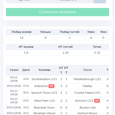
Статистика обновлена
Побед хозяев
Ничьих
Побед гостей
Макс
Мин
12
6
2
6
0
ИТ хозяев
ИТ гостей
Тотал
1.9
1.25
3.15
ИТ
ИТ
Сезон
Дата
Хозяева
Гости
Т
1
2
ENU21
Southampton U21
2
1
Middlesbrough U21
3
20.02
(25/26)
Aldershot
3
2
Halifax
5
90
ENG5 (25/26)
07.02
ENU21
Ipswich Town U21
2
1
Crystal Palace U21
3
30.01
(25/26)
ENU21
West Ham U21
2
2
Norwich U21
4
86
23.01
(25/26)
Braintree Town
0
0
Boston Utd
0
ENG5 (25/26)
10.01
Boreham Wood
2
1
Solihull Moors
3
ENG5 (25/26)
30.12