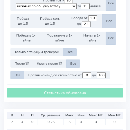
Против ТОП-
Все
за
матчей
Победа от
Победа
Победа соп.
Все
до 1.5
до 1.5
до
Победа в 1-
Поражение в 1-
Ничья в 1-
Все
тайме
тайме
тайме
Только с текущим тренером
Все
После 🏆
Кроме после 🏆
Все
Все
Против команд со стоимостью от
до
Статистика обновлена
В
Н
П
Ср. разница
Макс
Мин
Макс ИТ
Мин ИТ
7
4
9
-0.25
5
0
3
0