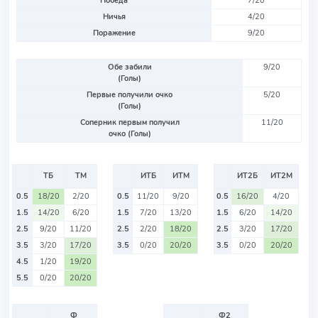
Победа
7/20
Ничья
4/20
Поражение
9/20
Обе забили
9/20
(Голы)
Первые получили очко
5/20
(Голы)
Соперник первым получил
11/20
очко (Голы)
ТБ
ТМ
ИТБ
ИТМ
ИТ2Б
ИТ2М
0.5
18/20
2/20
0.5
11/20
9/20
0.5
16/20
4/20
1.5
14/20
6/20
1.5
7/20
13/20
1.5
6/20
14/20
2.5
9/20
11/20
2.5
2/20
18/20
2.5
3/20
17/20
3.5
3/20
17/20
3.5
0/20
20/20
3.5
0/20
20/20
4.5
1/20
19/20
5.5
0/20
20/20
Ф
Ф2