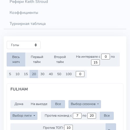
Рефери Keith Stroud
Коэффициенты
Турнирная таблица
На интервале с
по
Весь
Первый
Второй
матч
тайм
тайм
5
10
15
20
30
40
50
100
FULHAM
Дома
На выезде
Все
Выбор сезонов
Выбор лиги
Против команд с
по
Все
Против ТОП-