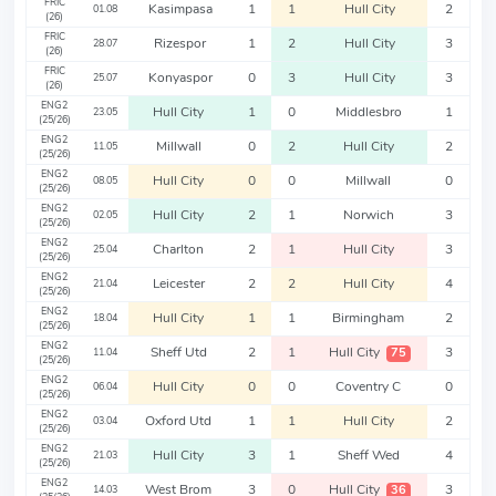
FRIC
Kasimpasa
1
1
Hull City
2
01.08
(26)
FRIC
Rizespor
1
2
Hull City
3
28.07
(26)
FRIC
Konyaspor
0
3
Hull City
3
25.07
(26)
ENG2
Hull City
1
0
Middlesbro
1
23.05
(25/26)
ENG2
Millwall
0
2
Hull City
2
11.05
(25/26)
ENG2
Hull City
0
0
Millwall
0
08.05
(25/26)
ENG2
Hull City
2
1
Norwich
3
02.05
(25/26)
ENG2
Charlton
2
1
Hull City
3
25.04
(25/26)
ENG2
Leicester
2
2
Hull City
4
21.04
(25/26)
ENG2
Hull City
1
1
Birmingham
2
18.04
(25/26)
ENG2
Sheff Utd
2
1
Hull City
3
75
11.04
(25/26)
ENG2
Hull City
0
0
Coventry C
0
06.04
(25/26)
ENG2
Oxford Utd
1
1
Hull City
2
03.04
(25/26)
ENG2
Hull City
3
1
Sheff Wed
4
21.03
(25/26)
ENG2
West Brom
3
0
Hull City
3
36
14.03