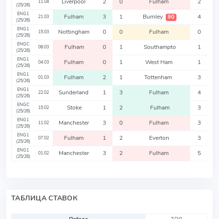
Liverpool
2
0
Fulham
2
11.04
(25/26)
ENG1
Fulham
3
1
Burnley
4
90
21.03
(25/26)
ENG1
Nottingham
0
0
Fulham
0
15.03
(25/26)
ENGC
Fulham
0
1
Southampto
1
08.03
(25/26)
ENG1
Fulham
0
1
West Ham
1
04.03
(25/26)
ENG1
Fulham
2
1
Tottenham
3
01.03
(25/26)
ENG1
Sunderland
1
3
Fulham
4
22.02
(25/26)
ENGC
Stoke
1
2
Fulham
3
15.02
(25/26)
ENG1
Manchester
3
0
Fulham
3
11.02
(25/26)
ENG1
Fulham
1
2
Everton
3
07.02
(25/26)
ENG1
Manchester
3
2
Fulham
5
01.02
(25/26)
ТАБЛИЦА СТАВОК