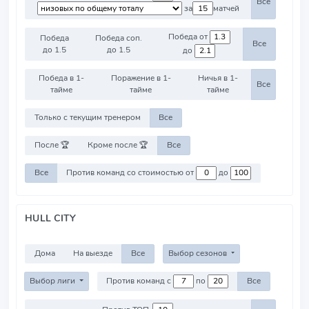
Все
за
матчей
Победа от
Победа
Победа соп.
Все
до 1.5
до 1.5
до
Победа в 1-
Поражение в 1-
Ничья в 1-
Все
тайме
тайме
тайме
Только с текущим тренером
Все
После 🏆
Кроме после 🏆
Все
Все
Против команд со стоимостью от
до
HULL CITY
Дома
На выезде
Все
Выбор сезонов
Выбор лиги
Против команд с
по
Все