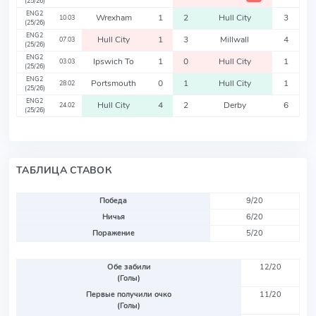
(25/26)
ENG2
Wrexham
1
2
Hull City
3
10.03
(25/26)
ENG2
Hull City
1
3
Millwall
4
07.03
(25/26)
ENG2
Ipswich To
1
0
Hull City
1
03.03
(25/26)
ENG2
Portsmouth
0
1
Hull City
1
28.02
(25/26)
ENG2
Hull City
4
2
Derby
6
24.02
(25/26)
ТАБЛИЦА СТАВОК
Победа
9/20
Ничья
6/20
Поражение
5/20
Обе забили
12/20
(Голы)
Первые получили очко
11/20
(Голы)