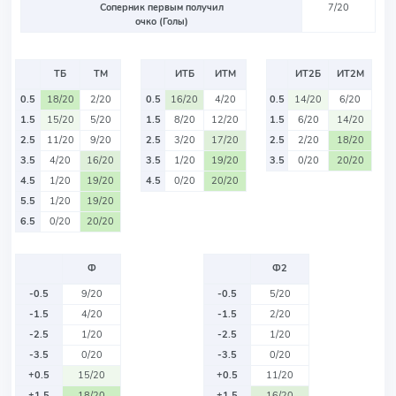
Соперник первым получил
7/20
очко (Голы)
ТБ
ТМ
ИТБ
ИТМ
ИТ2Б
ИТ2М
0.5
18/20
2/20
0.5
16/20
4/20
0.5
14/20
6/20
1.5
15/20
5/20
1.5
8/20
12/20
1.5
6/20
14/20
2.5
11/20
9/20
2.5
3/20
17/20
2.5
2/20
18/20
3.5
4/20
16/20
3.5
1/20
19/20
3.5
0/20
20/20
4.5
1/20
19/20
4.5
0/20
20/20
5.5
1/20
19/20
6.5
0/20
20/20
Ф
Ф2
-0.5
9/20
-0.5
5/20
-1.5
4/20
-1.5
2/20
-2.5
1/20
-2.5
1/20
-3.5
0/20
-3.5
0/20
+0.5
15/20
+0.5
11/20
+1.5
18/20
+1.5
16/20