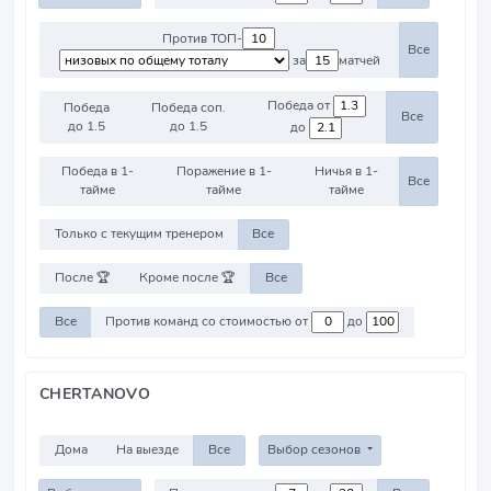
Против ТОП-
Все
за
матчей
Победа от
Победа
Победа соп.
Все
до 1.5
до 1.5
до
Победа в 1-
Поражение в 1-
Ничья в 1-
Все
тайме
тайме
тайме
Только с текущим тренером
Все
После 🏆
Кроме после 🏆
Все
Все
Против команд со стоимостью от
до
CHERTANOVO
Дома
На выезде
Все
Выбор сезонов