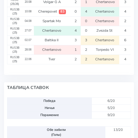
RUSC
Volgar G A
2
1
Chertanovo
3
20.08
(25/26)
RUS3B
Cherepovet
0
4
Chertanovo
4
83
10.08
(25)
RUS3B
Spartak Mo
2
0
Chertanovo
2
04.08
(25)
RUS3B
Chertanovo
4
0
Zvezda St
4
27.07
(25)
RUS3B
Baltika II
3
3
Chertanovo
6
02.07
(25)
RUS3B
Chertanovo
1
2
Torpedo Vl
3
28.06
(25)
RUS3B
Tver
2
2
Chertanovo
4
22.06
(25)
ТАБЛИЦА СТАВОК
Победа
6/20
Ничья
5/20
Поражение
9/20
Обе забили
13/20
(Голы)