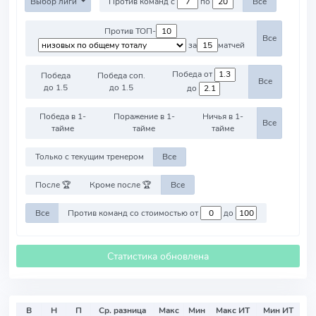
Выбор лиги
Против команд с
по
Все
Против ТОП-
Все
за
матчей
Победа от
Победа
Победа соп.
Все
до 1.5
до 1.5
до
Победа в 1-
Поражение в 1-
Ничья в 1-
Все
тайме
тайме
тайме
Только с текущим тренером
Все
После 🏆
Кроме после 🏆
Все
Все
Против команд со стоимостью от
до
Статистика обновлена
В
Н
П
Ср. разница
Макс
Мин
Макс ИТ
Мин ИТ