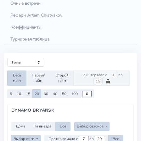
Очные встречи
Рефери Artem Chistyakov
Коэффициенты
Турнирная таблица
На интервале с
по
Весь
Первый
Второй
матч
тайм
тайм
5
10
15
20
30
40
50
100
DYNAMO BRYANSK
Дома
На выезде
Все
Выбор сезонов
Выбор лиги
Против команд с
по
Все