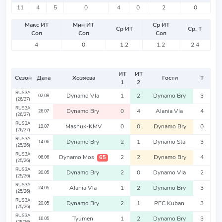
11
4
5
0
4
0
2
0
Макс ИТ
Мин ИТ
Ср ИТ
Ср ИТ
Ср. Т
Соп
Соп
Соп
4
0
1.2
1.2
2.4
ИТ
ИТ
Сезон
Дата
Хозяева
Гости
Т
1
2
RUS3A
Dynamo Vla
1
2
Dynamo Bry
3
02.08
(26/27)
RUS3A
Dynamo Bry
0
4
Alania Vla
4
26.07
(26/27)
RUS3A
Mashuk-KMV
0
0
Dynamo Bry
0
19.07
(26/27)
RUS3A
Dynamo Bry
2
1
Dynamo Sta
3
14.06
(25/26)
RUS3A
Dynamo Mos
2
2
Dynamo Bry
4
65
06.06
(25/26)
RUS3A
Dynamo Bry
2
0
Dynamo Vla
2
30.05
(25/26)
RUS3A
Alania Vla
1
2
Dynamo Bry
3
24.05
(25/26)
RUS3A
Dynamo Bry
2
1
PFC Kuban
3
20.05
(25/26)
RUS3A
Tyumen
1
2
Dynamo Bry
3
16.05