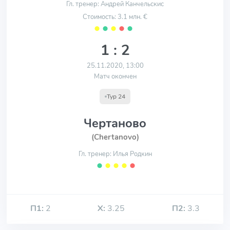
Гл. тренер: Андрей Канчельскис
Стоимость: 3.1 млн. €
⬤
⬤
⬤
⬤
⬤
1 : 2
25.11.2020, 13:00
Матч окончен
Тур 24
Чертаново
(Chertanovo)
Гл. тренер: Илья Родкин
⬤
⬤
⬤
⬤
⬤
П1:
2
Х:
3.25
П2:
3.3