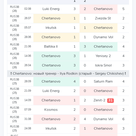
1
2
RUS3B
Luki Energ
3
2
Chertanovo
5
02.08
(26)
RUS3B
Chertanovo
1
1
Zvezda St
2
26.07
(26)
RUS3B
Irkutsk
1
1
Chertanovo
2
05.07
(26)
RUS3B
Chertanovo
1
1
Dynamo Vol
2
28.06
(26)
RUS3B
Baltika II
1
3
Chertanovo
4
21.06
(26)
RUS3B
Chertanovo
3
1
Yenisey 2
4
14.06
(26)
RUS3B
Chertanovo
3
0
Iskra Smol
3
26.04
(26)
❗️ Chertanovo: новый тренер - Ilya Rodkin
(старый - Sergey Chikishev)
❗️
RUS3B
Chertanovo
4
0
Saturn Ram
4
28.09
(25)
RUS3B
Luki Energ
2
0
Chertanovo
2
21.09
(25)
RUS3B
Chertanovo
1
2
Zenit-2
3
31
14.09
(25)
RUS3B
Kosmos
2
0
Chertanovo
2
07.09
(25)
RUS3B
Chertanovo
2
4
Dynamo Vol
6
31.08
(25)
RUS3B
Irkutsk
2
1
Chertanovo
3
24.08
(25)