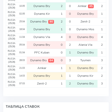
(25/26)
RUS3A
Dynamo Bry
2
0
Amkar
2
45
10.05
(25/26)
RUS3A
Dynamo Kir
1
0
Dynamo Bry
1
02.05
(25/26)
RUS3A
Dynamo Bry
2
0
Zenit-2
2
90
25.04
(25/26)
RUS3A
Dynamo Bry
1
0
Dynamo Mos
1
18.04
(25/26)
RUS3A
Dynamo Vla
4
0
Dynamo Bry
4
11.04
(25/26)
RUS3A
Dynamo Bry
0
2
Alania Vla
2
05.04
(25/26)
RUS3A
PFC Kuban
0
1
Dynamo Bry
1
01.04
(25/26)
RUS3A
Dynamo Bry
0
3
Tyumen
3
64
28.03
(25/26)
RUS3A
Amkar
1
1
Dynamo Bry
2
21.03
(25/26)
RUS3A
Dynamo Bry
1
1
Dynamo Kir
2
14.03
(25/26)
RUS3A
Zenit-2
1
2
Dynamo Bry
3
07.03
(25/26)
ТАБЛИЦА СТАВОК