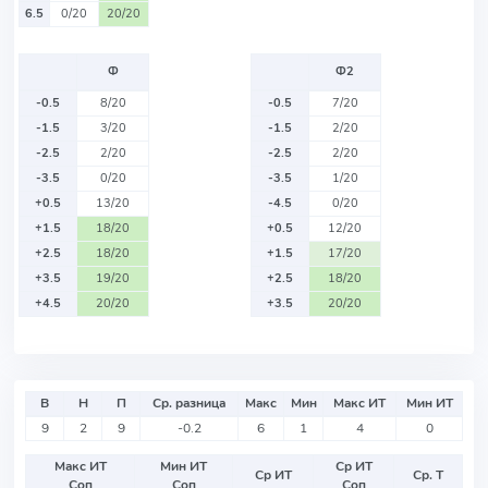
6.5
0/20
20/20
Ф
Ф2
-0.5
8/20
-0.5
7/20
-1.5
3/20
-1.5
2/20
-2.5
2/20
-2.5
2/20
-3.5
0/20
-3.5
1/20
+0.5
13/20
-4.5
0/20
+1.5
18/20
+0.5
12/20
+2.5
18/20
+1.5
17/20
+3.5
19/20
+2.5
18/20
+4.5
20/20
+3.5
20/20
В
Н
П
Ср. разница
Макс
Мин
Макс ИТ
Мин ИТ
9
2
9
-0.2
6
1
4
0
Макс ИТ
Мин ИТ
Ср ИТ
Ср ИТ
Ср. Т
Соп
Соп
Соп