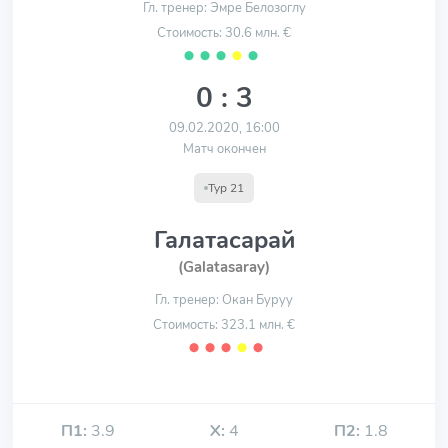
Гл. тренер: Эмре Белозоглу
Стоимость: 30.6 млн. €
⬤
⬤
⬤
⬤
⬤
0 : 3
09.02.2020, 16:00
Матч окончен
Тур 21
Галатасарай
(Galatasaray)
Гл. тренер: Окан Буруу
Стоимость: 323.1 млн. €
⬤
⬤
⬤
⬤
⬤
П1:
3.9
Х:
4
П2:
1.8