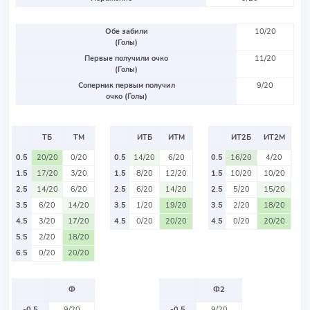
Обе забили
10/20
(Голы)
Первые получили очко
11/20
(Голы)
Соперник первым получил
9/20
очко (Голы)
ТБ
ТМ
ИТБ
ИТМ
ИТ2Б
ИТ2М
0.5
20/20
0/20
0.5
14/20
6/20
0.5
16/20
4/20
1.5
17/20
3/20
1.5
8/20
12/20
1.5
10/20
10/20
2.5
14/20
6/20
2.5
6/20
14/20
2.5
5/20
15/20
3.5
6/20
14/20
3.5
1/20
19/20
3.5
2/20
18/20
4.5
3/20
17/20
4.5
0/20
20/20
4.5
0/20
20/20
5.5
2/20
18/20
6.5
0/20
20/20
Ф
Ф2
-0.5
9/20
-0.5
9/20