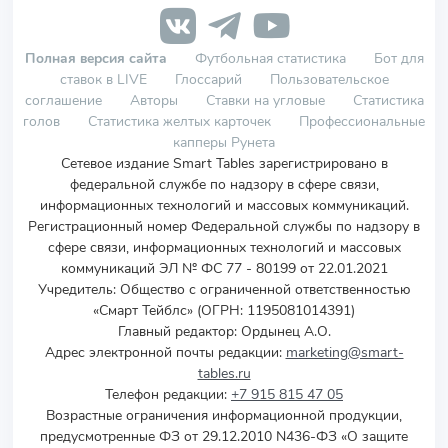
Полная версия сайта
Футбольная статистика
Бот для
ставок в LIVE
Глоссарий
Пользовательское
соглашение
Авторы
Ставки на угловые
Статистика
голов
Статистика желтых карточек
Профессиональные
капперы Рунета
Сетевое издание Smart Tables зарегистрировано в
федеральной службе по надзору в сфере связи,
информационных технологий и массовых коммуникаций.
Регистрационный номер Федеральной службы по надзору в
сфере связи, информационных технологий и массовых
коммуникаций ЭЛ № ФС 77 - 80199 от 22.01.2021
Учредитель
:
Общество с ограниченной ответственностью
«Смарт Тейблс» (ОГРН: 1195081014391)
Главный редактор: Ордынец А.О.
Адрес электронной почты редакции:
marketing@smart-
tables.ru
Телефон редакции:
+7 915 815 47 05
Возрастные ограничения информационной продукции,
предусмотренные ФЗ от 29.12.2010 N436-ФЗ «О защите