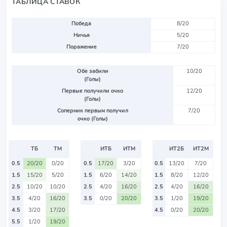
ТАБЛИЦА СТАВОК
Победа
8/20
Ничья
5/20
Поражение
7/20
Обе забили
10/20
(Голы)
Первые получили очко
12/20
(Голы)
Соперник первым получил
7/20
очко (Голы)
ТБ
ТМ
ИТБ
ИТМ
ИТ2Б
ИТ2М
0.5
20/20
0/20
0.5
17/20
3/20
0.5
13/20
7/20
1.5
15/20
5/20
1.5
6/20
14/20
1.5
8/20
12/20
2.5
10/20
10/20
2.5
4/20
16/20
2.5
4/20
16/20
3.5
4/20
16/20
3.5
0/20
20/20
3.5
1/20
19/20
4.5
3/20
17/20
4.5
0/20
20/20
5.5
1/20
19/20