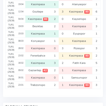
TUR1
Kasimpasa
1
0
Alanyaspor
1
19.04
(25/26)
TUR1
Goztepe
3
3
Kasimpasa
6
90
12.04
(25/26)
TUR1
Kasimpasa
2
0
Kayserispo
2
90
04.04
(25/26)
TUR1
Besiktas
2
1
Kasimpasa
3
19.03
(25/26)
TUR1
Kasimpasa
1
0
Eyupspor
1
15.03
(25/26)
TUR1
Konyaspor
1
1
Kasimpasa
2
08.03
(25/26)
TUR1
Kasimpasa
0
3
Rizespor
3
28.02
(25/26)
TUR1
Fenerbahce
1
1
Kasimpasa
2
90
23.02
(25/26)
TUR1
Kasimpasa
3
2
Fatih Kara
5
16.02
(25/26)
TUR1
Gaziantep
2
1
Kasimpasa
3
42
09.02
(25/26)
TUR1
Kasimpasa
0
1
Samsunspor
1
30.01
(25/26)
TUR1
Trabzonspo
2
1
Kasimpasa
3
90
23.01
(25/26)