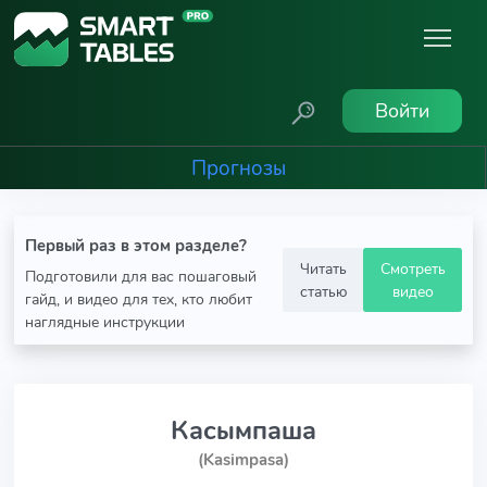
Войти
Прогнозы
Первый раз в этом разделе?
Читать
Смотреть
Подготовили для вас пошаговый
статью
видео
гайд, и видео для тех, кто любит
наглядные инструкции
Касымпаша
(Kasimpasa)