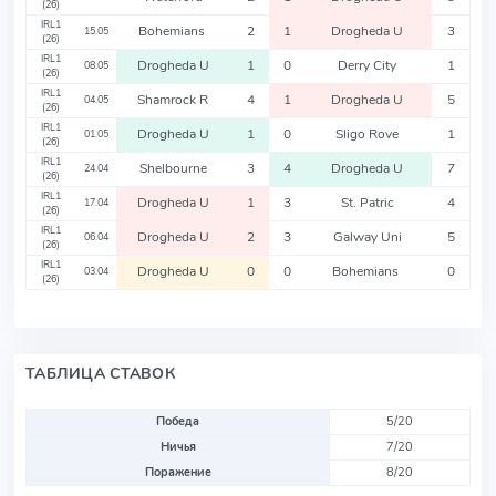
(26)
IRL1
Bohemians
2
1
Drogheda U
3
15.05
(26)
IRL1
Drogheda U
1
0
Derry City
1
08.05
(26)
IRL1
Shamrock R
4
1
Drogheda U
5
04.05
(26)
IRL1
Drogheda U
1
0
Sligo Rove
1
01.05
(26)
IRL1
Shelbourne
3
4
Drogheda U
7
24.04
(26)
IRL1
Drogheda U
1
3
St. Patric
4
17.04
(26)
IRL1
Drogheda U
2
3
Galway Uni
5
06.04
(26)
IRL1
Drogheda U
0
0
Bohemians
0
03.04
(26)
ТАБЛИЦА СТАВОК
Победа
5/20
Ничья
7/20
Поражение
8/20