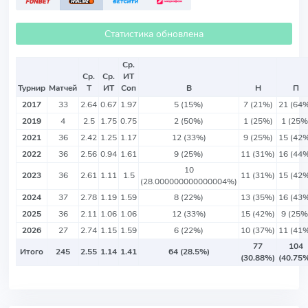
Статистика обновлена
Ср.
Ср.
Ср.
ИТ
Турнир
Матчей
Т
ИТ
Соп
В
Н
П
2017
33
2.64
0.67
1.97
5 (15%)
7 (21%)
21 (64
2019
4
2.5
1.75
0.75
2 (50%)
1 (25%)
1 (25%
2021
36
2.42
1.25
1.17
12 (33%)
9 (25%)
15 (42
2022
36
2.56
0.94
1.61
9 (25%)
11 (31%)
16 (44
10
2023
36
2.61
1.11
1.5
11 (31%)
15 (42
(28.000000000000004%)
2024
37
2.78
1.19
1.59
8 (22%)
13 (35%)
16 (43
2025
36
2.11
1.06
1.06
12 (33%)
15 (42%)
9 (25%
2026
27
2.74
1.15
1.59
6 (22%)
10 (37%)
11 (41
77
104
Итого
245
2.55
1.14
1.41
64 (28.5%)
(30.88%)
(40.75