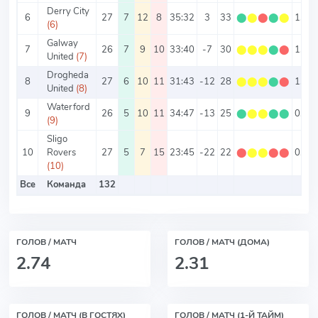
Derry City
6
27
7
12
8
35:32
3
33
⬤
⬤
⬤
⬤
⬤
1.22
(6)
Galway
7
26
7
9
10
33:40
-7
30
⬤
⬤
⬤
⬤
⬤
1.15
United
(7)
Drogheda
8
27
6
10
11
31:43
-12
28
⬤
⬤
⬤
⬤
⬤
1.04
United
(8)
Waterford
9
26
5
10
11
34:47
-13
25
⬤
⬤
⬤
⬤
⬤
0.96
(9)
Sligo
10
Rovers
27
5
7
15
23:45
-22
22
⬤
⬤
⬤
⬤
⬤
0.81
(10)
Все
Команда
132
ГОЛОВ / МАТЧ
ГОЛОВ / МАТЧ (ДОМА)
2.74
2.31
ГОЛОВ / МАТЧ (В ГОСТЯХ)
ГОЛОВ / МАТЧ (1-Й ТАЙМ)