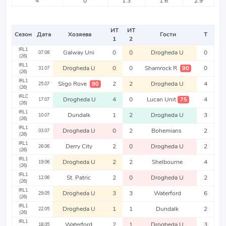
4
0
1.3
1.6
2.9
ИТ
ИТ
Сезон
Дата
Хозяева
Гости
Т
1
2
IRL1
Galway Uni
0
0
Drogheda U
0
07.08
(26)
IRL1
Drogheda U
0
0
Shamrock R
0
90
31.07
(26)
IRL1
Sligo Rove
2
2
Drogheda U
4
90
25.07
(26)
IRLC
Drogheda U
4
0
Lucan Unit
4
75
17.07
(26)
IRL1
Dundalk
1
2
Drogheda U
3
10.07
(26)
IRL1
Drogheda U
0
2
Bohemians
2
03.07
(26)
IRL1
Derry City
2
0
Drogheda U
2
26.06
(26)
IRL1
Drogheda U
2
2
Shelbourne
4
19.06
(26)
IRL1
St. Patric
2
0
Drogheda U
2
12.06
(26)
IRL1
Drogheda U
3
3
Waterford
6
29.05
(26)
IRL1
Drogheda U
1
1
Dundalk
2
22.05
(26)
IRL1
Waterford
2
1
Drogheda U
3
18.05