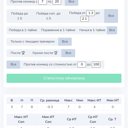
Против команд с
по
Все
Победа от
до
Победа до
Победа соп. до
Все
1.5
1.5
Победа в 1-тайме
Поражение в 1-тайме
Ничья в 1-тайме
Все
Только с текущим тренером
Все
После 🏆
Кроме после 🏆
Все
Все
Против команд со стоимостью от
до
Статистика обновлена
В
Н
П
Ср. разница
Макс
Мин
Макс ИТ
Мин ИТ
5
7
8
-0.3
7
0
4
0
Макс ИТ
Мин ИТ
Ср ИТ
Ср ИТ
Ср. Т
Соп
Соп
Соп