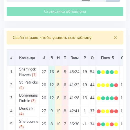
Статистика обновлена
×
Свайп вправо, чтобы увидеть всю таблицу!
#
Команда
И
В
Н
П
Голы
Р
О
Посл. 5
О/И
Shamrock
1
27
16
6
5
43:24
19
54
⬤
⬤
⬤
⬤
⬤
2
Rovers
(1)
St. Patricks
2
26
12
8
6
41:22
19
44
⬤
⬤
⬤
⬤
⬤
1.69
(2)
Bohemians
3
26
12
8
6
41:28
13
44
⬤
⬤
⬤
⬤
⬤
1.69
Dublin
(3)
Dundalk
4
27
9
10
8
42:41
1
37
⬤
⬤
⬤
⬤
⬤
1.37
(4)
Shelbourne
5
25
8
10
7
35:36
-1
34
⬤
⬤
⬤
⬤
⬤
1.36
(5)