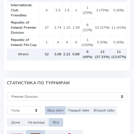
International:
1
Club
4
2.5
1.5
1
3 (75%)
0 (0%)
(25%)
Friendlies
Republic of
6
Ireland: Premier
27
2.74
1.15
1.59
10 (37%)
11 (41%)
(22%)
Division
Republic of
1
1
4
4
0
0 (0%)
0 (0%)
Ireland: FAI Cup
(100%)
8
13
11
Итого
32
3.08
2.22
0.86
(49%)
(37.33%)
(13.67%)
СТАТИСТИКА ПО ТУРНИРАМ
Весь матч
Первый тайм
Второй тайм
Дома
На выезде
Все