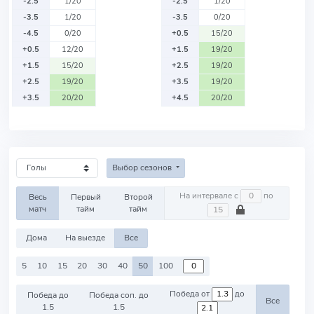
-2.5
1/20
-2.5
1/20
-3.5
1/20
-3.5
0/20
-4.5
0/20
+0.5
15/20
+0.5
12/20
+1.5
19/20
+1.5
15/20
+2.5
19/20
+2.5
19/20
+3.5
19/20
+3.5
20/20
+4.5
20/20
Выбор сезонов
На интервале с
по
Весь
Первый
Второй
матч
тайм
тайм
Дома
На выезде
Все
5
10
15
20
30
40
50
100
Победа от
до
Победа до
Победа соп. до
Все
1.5
1.5