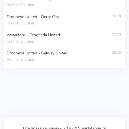
Premier Division
Drogheda United - Derry City
15.10
Premier Division
Waterford - Drogheda United
22.10
Premier Division
Drogheda United - Galway United
29.10
Premier Division
Все права защищены 2026 © Smart-tables.ru