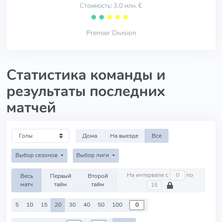
Стоимость: 3.0 млн. €
⬤
⬤
⬤
⬤
⬤
Premier Division
Статистика команды и
результаты последних
матчей
Дома
На выезде
Все
Выбор сезонов
Выбор лиги
На интервале с
по
Весь
Первый
Второй
матч
тайм
тайм
5
10
15
20
30
40
50
100