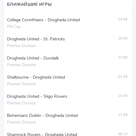
БЛИЖАЙШИЕ ИГРЫ
College Corinthians - Drogheda United
14.08
FAI Cup
Drogheda United - St. Patricks
20.08
Premier Division
Drogheda United - Dundalk
27.08
Premier Division
Shelbourne - Drogheda United
03.09
Premier Division
Drogheda United - Sligo Rovers
10.09
Premier Division
Bohemians Dublin - Drogheda United
17.09
Premier Division
Shamrock Rovers - Drogheda United
08.10