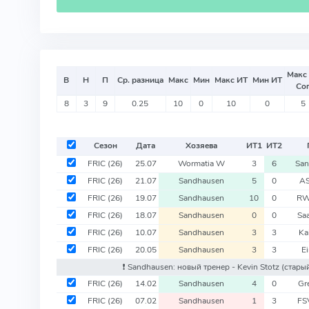
Макс
В
Н
П
Ср. разница
Макс
Мин
Макс ИТ
Мин ИТ
Со
8
3
9
0.25
10
0
10
0
5
Сезон
Дата
Хозяева
ИТ
1
ИТ
2
FRIC
(26)
25.07
Wormatia W
3
6
San
FRIC
(26)
21.07
Sandhausen
5
0
AS
FRIC
(26)
19.07
Sandhausen
10
0
RW
FRIC
(26)
18.07
Sandhausen
0
0
Sa
FRIC
(26)
10.07
Sandhausen
3
3
Ka
FRIC
(26)
20.05
Sandhausen
3
3
Ei
❗️ Sandhausen: новый тренер - Kevin Stotz
(старый
FRIC
(26)
14.02
Sandhausen
4
0
Gr
FRIC
(26)
07.02
Sandhausen
1
3
FS