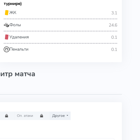
турнире)
3.1
ЖК
24.6
Фолы
0.1
Удаления
0.1
Пенальти
итр матча
Оп. атаки
Другое