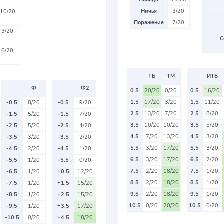
Ничья
3/20
10/20
Поражение
7/20
3/20
С
6/20
ТБ
ТМ
ИТБ
Ф
Ф2
0.5
20/20
0/20
0.5
16/20
1.5
17/20
3/20
1.5
11/20
-0.5
8/20
-0.5
9/20
2.5
13/20
7/20
2.5
8/20
-1.5
5/20
-1.5
7/20
3.5
10/20
10/20
3.5
5/20
-2.5
5/20
-2.5
4/20
4.5
7/20
13/20
4.5
3/20
-3.5
3/20
-3.5
2/20
5.5
3/20
17/20
5.5
3/20
-4.5
2/20
-4.5
1/20
6.5
3/20
17/20
6.5
2/20
-5.5
1/20
-5.5
0/20
7.5
2/20
18/20
7.5
1/20
-6.5
1/20
+0.5
12/20
8.5
2/20
18/20
8.5
1/20
-7.5
1/20
+1.5
15/20
9.5
2/20
18/20
9.5
1/20
-8.5
1/20
+2.5
15/20
10.5
0/20
20/20
10.5
0/20
-9.5
1/20
+3.5
17/20
-10.5
0/20
+4.5
18/20