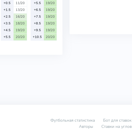
+0.5
11/20
+5.5
19/20
+1.5
13/20
+6.5
19/20
+2.5
16/20
+7.5
19/20
+3.5
18/20
+8.5
19/20
+4.5
19/20
+9.5
19/20
+5.5
20/20
+10.5
20/20
Футбольная статистика
Бот для ставок
Авторы
Ставки на угло