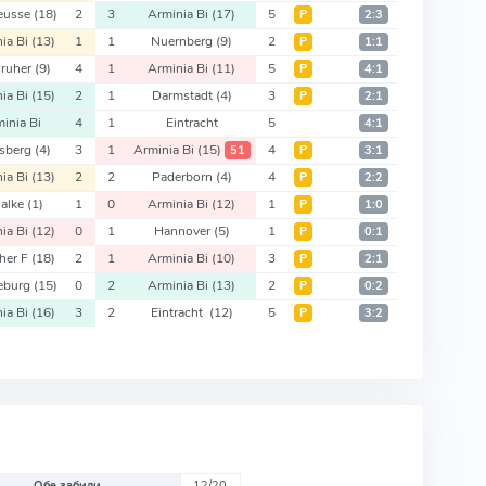
eusse
(18)
2
3
Arminia Bi
(17)
5
Р
2:3
ia Bi
(13)
1
1
Nuernberg
(9)
2
Р
1:1
sruher
(9)
4
1
Arminia Bi
(11)
5
Р
4:1
ia Bi
(15)
2
1
Darmstadt
(4)
3
Р
2:1
inia Bi
4
1
Eintracht
5
4:1
rsberg
(4)
3
1
Arminia Bi
(15)
4
51
Р
3:1
ia Bi
(13)
2
2
Paderborn
(4)
4
Р
2:2
alke
(1)
1
0
Arminia Bi
(12)
1
Р
1:0
ia Bi
(12)
0
1
Hannover
(5)
1
Р
0:1
her F
(18)
2
1
Arminia Bi
(10)
3
Р
2:1
eburg
(15)
0
2
Arminia Bi
(13)
2
Р
0:2
ia Bi
(16)
3
2
Eintracht
(12)
5
Р
3:2
Обе забили
12/20