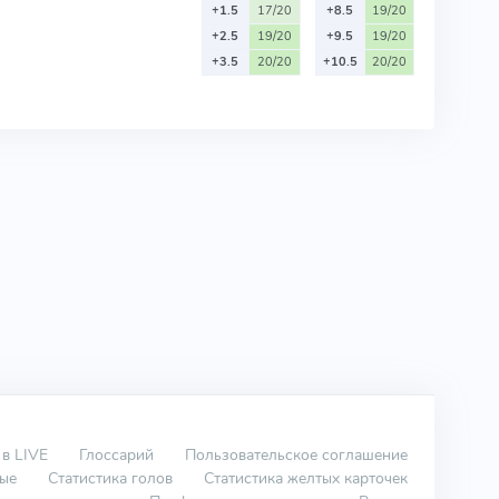
+1.5
17/20
+8.5
19/20
+2.5
19/20
+9.5
19/20
+3.5
20/20
+10.5
20/20
 в LIVE
Глоссарий
Пользовательское соглашение
вые
Статистика голов
Статистика желтых карточек