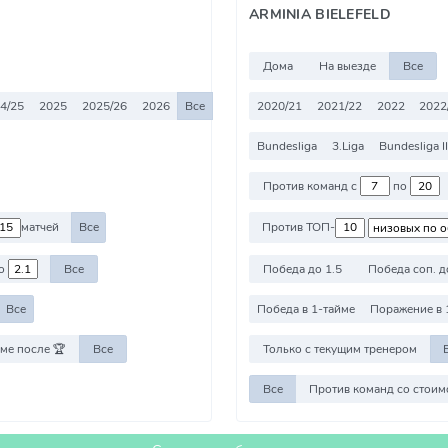
ARMINIA BIELEFELD
Дома
На выезде
Все
4/25
2025
2025/26
2026
Все
2020/21
2021/22
2022
2022
Bundesliga
3.Liga
Bundesliga II
Против команд с
по
матчей
Все
Против ТОП-
о
Все
Победа до 1.5
Победа соп. д
Все
Победа в 1-тайме
Поражение в 
ме после 🏆
Все
Только с текущим тренером
Все