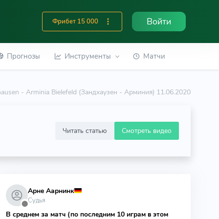
Войти
Фрибет 15 000
Прогнозы
Инструменты
Матчи
ausen - Arminia Bielefeld (Зандхаузен - Арминия) 11.06.2020
Читать статью
Смотреть видео
Арне Аарнинк
Судья
⬤
В среднем за матч (по последним 10 играм в этом