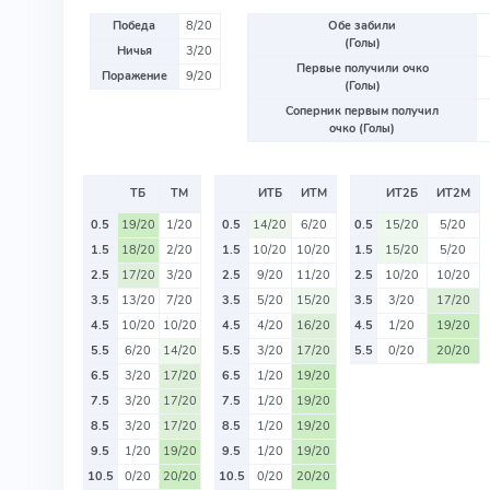
Победа
8/20
Обе забили
(Голы)
Ничья
3/20
Первые получили очко
Поражение
9/20
(Голы)
Соперник первым получил
очко (Голы)
ТБ
ТМ
ИТБ
ИТМ
ИТ2Б
ИТ2М
0.5
19/20
1/20
0.5
14/20
6/20
0.5
15/20
5/20
1.5
18/20
2/20
1.5
10/20
10/20
1.5
15/20
5/20
2.5
17/20
3/20
2.5
9/20
11/20
2.5
10/20
10/20
3.5
13/20
7/20
3.5
5/20
15/20
3.5
3/20
17/20
4.5
10/20
10/20
4.5
4/20
16/20
4.5
1/20
19/20
5.5
6/20
14/20
5.5
3/20
17/20
5.5
0/20
20/20
6.5
3/20
17/20
6.5
1/20
19/20
7.5
3/20
17/20
7.5
1/20
19/20
8.5
3/20
17/20
8.5
1/20
19/20
9.5
1/20
19/20
9.5
1/20
19/20
10.5
0/20
20/20
10.5
0/20
20/20