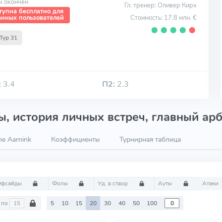
ч окончен
Гл. тренер: Оливер Кирх
тупна бесплатно для
Стоимость: 17.8 млн. €
анных пользователей
⬤
⬤
⬤
⬤
⬤
Тур 31
:
3.4
П2:
2.3
, история личных встреч, главный арб
e Aarnink
Коэффициенты
Турнирная таблица
Офсайды
Фолы
Уд. в створ
Ауты
Атаки
по
5
10
15
20
30
40
50
100