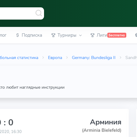
лог
Подписка
Турниры
Лиги
Бесплатно
больная статистика
Европа
Germany: Bundesliga II
Sandh
 кто любит наглядные инструкции
 : 0
Арминия
(Arminia Bielefeld)
2020, 16:30