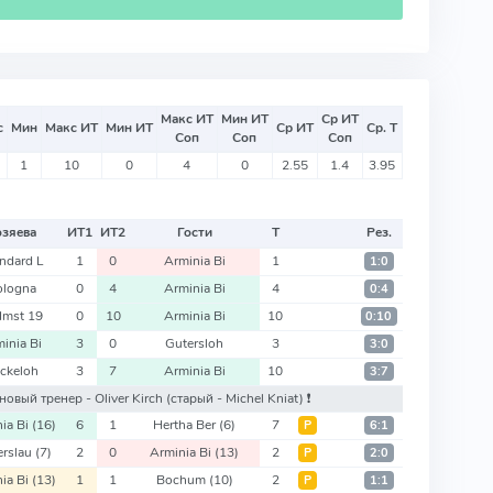
Макс ИТ
Мин ИТ
Ср ИТ
с
Мин
Макс ИТ
Мин ИТ
Ср ИТ
Ср. Т
Соп
Соп
Соп
1
10
0
4
0
2.55
1.4
3.95
озяева
ИТ
1
ИТ
2
Гости
Т
Рез.
ndard L
1
0
Arminia Bi
1
1:0
ologna
0
4
Arminia Bi
4
0:4
Imst 19
0
10
Arminia Bi
10
0:10
inia Bi
3
0
Gutersloh
3
3:0
ckeloh
3
7
Arminia Bi
10
3:7
: новый тренер - Oliver Kirch
(старый - Michel Kniat)
❗️
ia Bi
(16)
6
1
Hertha Ber
(6)
7
Р
6:1
erslau
(7)
2
0
Arminia Bi
(13)
2
Р
2:0
ia Bi
(13)
1
1
Bochum
(10)
2
Р
1:1