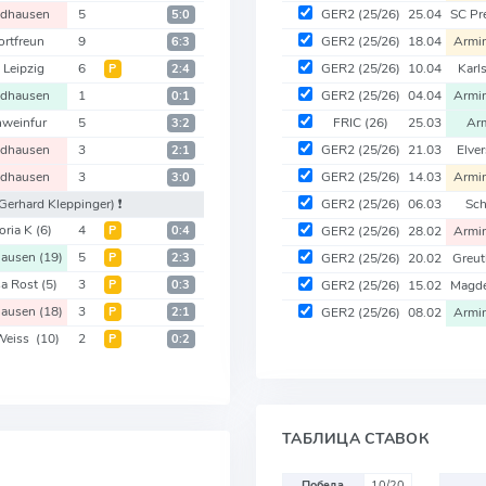
dhausen
5
GER2
(25/26)
25.04
SC Pr
5:0
ortfreun
9
GER2
(25/26)
18.04
Armin
6:3
 Leipzig
6
GER2
(25/26)
10.04
Karl
Р
2:4
dhausen
1
GER2
(25/26)
04.04
Armin
0:1
hweinfur
5
FRIC
(26)
25.03
Arm
3:2
dhausen
3
GER2
(25/26)
21.03
Elve
2:1
dhausen
3
GER2
(25/26)
14.03
Armin
3:0
Gerhard Kleppinger)
❗️
GER2
(25/26)
06.03
Sch
oria K
(6)
4
Р
0:4
GER2
(25/26)
28.02
Armin
hausen
(19)
5
Р
2:3
GER2
(25/26)
20.02
Greut
a Rost
(5)
3
Р
0:3
GER2
(25/26)
15.02
Magd
hausen
(18)
3
Р
2:1
GER2
(25/26)
08.02
Armin
Weiss
(10)
2
Р
0:2
ТАБЛИЦА СТАВОК
Победа
10/20