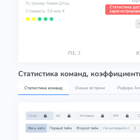
Мат
Гл. тренер: Кевин Штоц
Статистика дос
Стоимость: 3.6 млн. €
зарегистриров
⬤
⬤
⬤
⬤
⬤
П1:
3
Х
Статистика команд, коэффициенты
Статистика команд
Очные встречи
Рефери Arn
Голы
xG
Угловые
ЖК
Весь матч
Первый тайм
Второй тайм
На интервале с