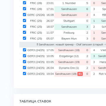
FRIC
(26)
23.01
1. Nurnber
5
0
San
FRIC
(26)
17.01
Sandhausen
6
3
Sp
GERC
(25/26)
16.08
Sandhausen
2
4
RB
FRIC
(25)
26.07
Stuttgart
0
1
San
FRIC
(25)
18.07
Sandhausen
3
2
Sc
FRIC
(25)
11.07
Freiburg
2
1
San
FRIC
(25)
05.07
Bayern Mun
3
0
San
❗️ Sandhausen: новый тренер - Olaf Janssen
(старый - 
GER3
(24/25)
17.05
Sandhausen
(18)
0
4
Vikt
GER3
(24/25)
10.05
Erzgebirge
(12)
2
3
Sand
GER3
(24/25)
03.05
Sandhausen
(19)
0
3
Hans
GER3
(24/25)
26.04
Dynamo Dre
(1)
2
1
Sand
GER3
(24/25)
19.04
Sandhausen
(18)
0
2
Rot-
81
ТАБЛИЦА СТАВОК