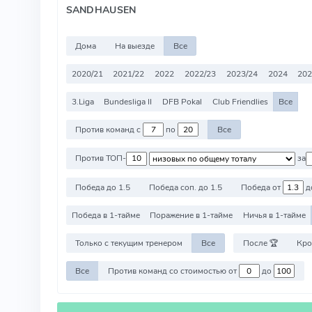
SANDHAUSEN
Дома
На выезде
Все
2020/21
2021/22
2022
2022/23
2023/24
2024
202
3.Liga
Bundesliga II
DFB Pokal
Club Friendlies
Все
Против команд с
по
Все
Против ТОП-
за
Победа до 1.5
Победа соп. до 1.5
Победа от
д
Победа в 1-тайме
Поражение в 1-тайме
Ничья в 1-тайме
Только с текущим тренером
Все
После 🏆
Кро
Все
Против команд со стоимостью от
до