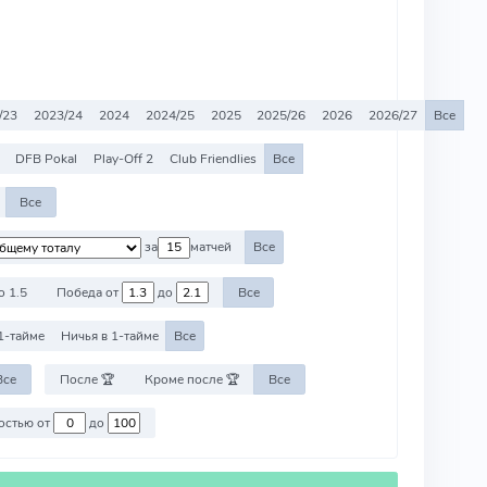
/23
2023/24
2024
2024/25
2025
2025/26
2026
2026/27
Все
DFB Pokal
Play-Off 2
Club Friendlies
Все
Все
за
матчей
Все
о 1.5
Победа от
до
Все
1-тайме
Ничья в 1-тайме
Все
Все
После 🏆
Кроме после 🏆
Все
Против команд со стоимостью от
до