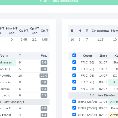
Статистика обновлена
 ИТ
Мин ИТ
Ср ИТ
Ср ИТ
Ср. Т
В
Н
П
Ср. разница
Мак
п
Соп
Соп
0
2.45
2.2
4.65
10
3
7
1.15
10
Гости
Т
Рез.
Сезон
Дата
Х
dhausen
9
FRIC
(26)
31.07
Sta
3:6
V / DJK
5
FRIC
(26)
18.07
B
5:0
 Wittlic
10
FRIC
(26)
14.07
SC 
10:0
arbrucke
0
FRIC
(26)
08.07
Arm
0:0
iserslau
6
FRIC
(26)
02.07
Pe
3:3
ntracht
6
❗️ Arminia Bielefeld
3:3
GER2
(25/26)
17.05
Armin
 - Olaf Janssen)
❗️
euther F
4
GER2
(25/26)
08.05
Kais
4:0
V Frankf
4
GER2
(25/26)
02.05
Armin
1:3