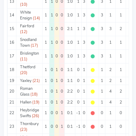
13
1
1
0
0
1:0
1
3
⬤
3
1
1
0
(10)
White
14
1
1
0
0
1:0
1
3
⬤
3
1
1
0
Ensign
(14)
Fairford
15
1
1
0
0
2:1
1
3
⬤
3
3
2
1
(12)
Snodland
16
1
1
0
0
1:0
1
3
⬤
3
1
1
0
Town
(17)
Brislington
17
1
1
0
0
1:0
1
3
⬤
3
1
1
0
(11)
Thetford
18
1
0
1
0
1:1
0
1
⬤
1
2
1
1
(20)
19
Yaxley
(21)
1
0
1
0
1:1
0
1
⬤
1
2
1
1
Roman
20
1
0
1
0
2:2
0
1
⬤
1
4
2
2
Glass
(18)
21
Hallen
(19)
1
0
1
0
2:2
0
1
⬤
1
4
2
2
Heybridge
22
1
0
0
1
0:1
-1
0
⬤
0
1
0
1
Swifts
(26)
Thornbury
23
1
0
0
1
0:1
-1
0
⬤
0
1
0
1
(23)