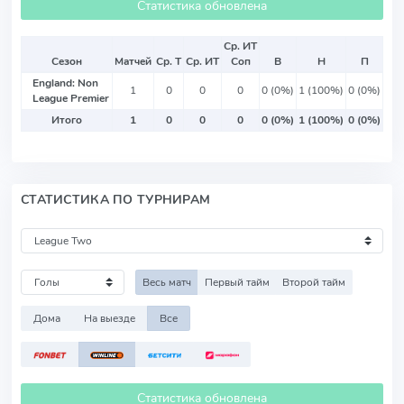
Статистика обновлена
Ср. ИТ
Сезон
Матчей
Ср. Т
Ср. ИТ
Соп
В
Н
П
England: Non
1
0
0
0
0 (0%)
1 (100%)
0 (0%)
League Premier
Итого
1
0
0
0
0 (0%)
1 (100%)
0 (0%)
СТАТИСТИКА ПО ТУРНИРАМ
Весь матч
Первый тайм
Второй тайм
Дома
На выезде
Все
Статистика обновлена