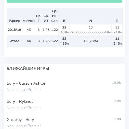
Ср.
Ср.
Ср.
ИТ
Турнир
Матчей
Т
ИТ
Соп
В
Н
П
22
13
11
2018/19
46
3
1.78
1.22
(48%)
(28.000000000000004%)
(24%)
22
11
Итого
46
3
1.78
1.22
13 (28%)
(48%)
(24%)
БЛИЖАЙШИЕ ИГРЫ
Bury - Curzon Ashton
10.08
Non League Premier
Bury - Rylands
14.08
Non League Premier
Guiseley - Bury
17.08
Non League Premier