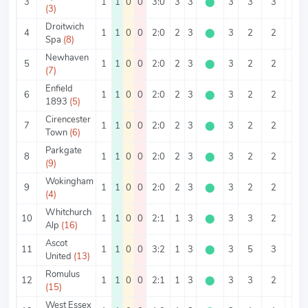
3
1
1
0
0
3:0
3
3
⬤
3
3
3
0
(3)
Droitwich
4
1
1
0
0
2:0
2
3
⬤
3
2
2
0
Spa
(8)
Newhaven
5
1
1
0
0
2:0
2
3
⬤
3
2
2
0
(7)
Enfield
6
1
1
0
0
2:0
2
3
⬤
3
2
2
0
1893
(5)
Cirencester
7
1
1
0
0
2:0
2
3
⬤
3
2
2
0
Town
(6)
Parkgate
8
1
1
0
0
2:0
2
3
⬤
3
2
2
0
(9)
Wokingham
9
1
1
0
0
2:0
2
3
⬤
3
2
2
0
(4)
Whitchurch
10
1
1
0
0
2:1
1
3
⬤
3
3
2
1
Alp
(16)
Ascot
11
1
1
0
0
3:2
1
3
⬤
3
5
3
2
United
(13)
Romulus
12
1
1
0
0
2:1
1
3
⬤
3
3
2
1
(15)
West Essex