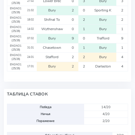
Lower Brec
0
3
Bury
3
27.02
(25/26)
ENGNO1
Bury
2
0
Sporting K
2
21.02
(25/26)
ENGNO1
Shifnal To
0
2
Bury
2
18.02
(25/26)
ENGNO1
Wythenshaw
0
1
Bury
1
14.02
(25/26)
ENGNO1
Bury
9
0
Trafford
9
07.02
(25/26)
ENGNO1
Chasetown
0
1
Bury
1
31.01
(25/26)
ENGNO1
Stafford
2
2
Bury
4
24.01
(25/26)
ENGNO1
Bury
2
2
Darlaston
4
17.01
(25/26)
ТАБЛИЦА СТАВОК
Победа
14/20
Ничья
4/20
Поражение
2/20