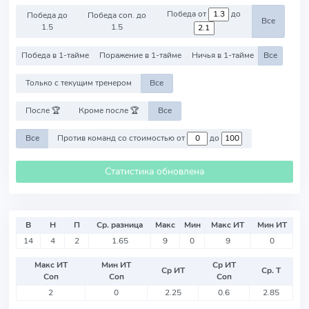
Победа от
до
Победа до
Победа соп. до
Все
1.5
1.5
Победа в 1-тайме
Поражение в 1-тайме
Ничья в 1-тайме
Все
Только с текущим тренером
Все
После 🏆
Кроме после 🏆
Все
Все
Против команд со стоимостью от
до
Статистика обновлена
В
Н
П
Ср. разница
Макс
Мин
Макс ИТ
Мин ИТ
14
4
2
1.65
9
0
9
0
Макс ИТ
Мин ИТ
Ср ИТ
Ср ИТ
Ср. Т
Соп
Соп
Соп
2
0
2.25
0.6
2.85