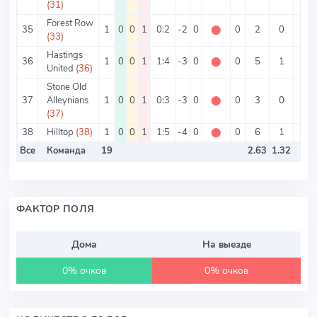
(31)
Forest Row
35
1
0
0
1
0:2
-2
0
⬤
0
2
0
2
(33)
Hastings
36
1
0
0
1
1:4
-3
0
⬤
0
5
1
4
United
(36)
Stone Old
37
Alleynians
1
0
0
1
0:3
-3
0
⬤
0
3
0
3
(37)
38
Hilltop
(38)
1
0
0
1
1:5
-4
0
⬤
0
6
1
5
Все
Команда
19
2.63
1.32
ФАКТОР ПОЛЯ
Дома
На выезде
0% очков
0% очков