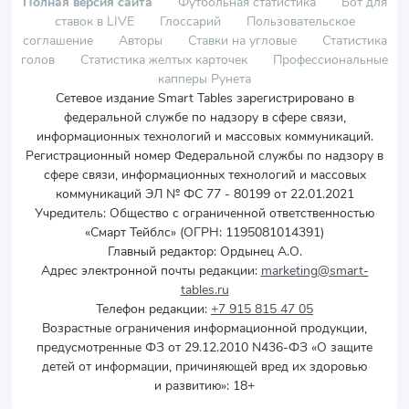
Полная версия сайта
Футбольная статистика
Бот для
ставок в LIVE
Глоссарий
Пользовательское
соглашение
Авторы
Ставки на угловые
Статистика
голов
Статистика желтых карточек
Профессиональные
капперы Рунета
Сетевое издание Smart Tables зарегистрировано в
федеральной службе по надзору в сфере связи,
информационных технологий и массовых коммуникаций.
Регистрационный номер Федеральной службы по надзору в
сфере связи, информационных технологий и массовых
коммуникаций ЭЛ № ФС 77 - 80199 от 22.01.2021
Учредитель
:
Общество с ограниченной ответственностью
«Смарт Тейблс» (ОГРН: 1195081014391)
Главный редактор: Ордынец А.О.
Адрес электронной почты редакции:
marketing@smart-
tables.ru
Телефон редакции:
+7 915 815 47 05
Возрастные ограничения информационной продукции,
предусмотренные ФЗ от 29.12.2010 N436-ФЗ «О защите
детей от информации, причиняющей вред их здоровью
и развитию»: 18+