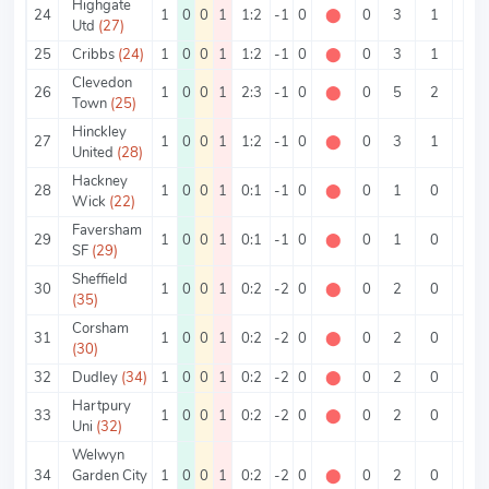
Highgate
24
1
0
0
1
1:2
-1
0
⬤
0
3
1
2
Utd
(27)
25
Cribbs
(24)
1
0
0
1
1:2
-1
0
⬤
0
3
1
2
Clevedon
26
1
0
0
1
2:3
-1
0
⬤
0
5
2
3
Town
(25)
Hinckley
27
1
0
0
1
1:2
-1
0
⬤
0
3
1
2
United
(28)
Hackney
28
1
0
0
1
0:1
-1
0
⬤
0
1
0
1
Wick
(22)
Faversham
29
1
0
0
1
0:1
-1
0
⬤
0
1
0
1
SF
(29)
Sheffield
30
1
0
0
1
0:2
-2
0
⬤
0
2
0
2
(35)
Corsham
31
1
0
0
1
0:2
-2
0
⬤
0
2
0
2
(30)
32
Dudley
(34)
1
0
0
1
0:2
-2
0
⬤
0
2
0
2
Hartpury
33
1
0
0
1
0:2
-2
0
⬤
0
2
0
2
Uni
(32)
Welwyn
34
Garden City
1
0
0
1
0:2
-2
0
⬤
0
2
0
2