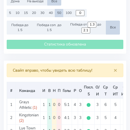
Дома
На выезде
Все
5
10
15
20
30
40
50
100
Победа от
до
Победа до
Победа соп. до
Все
1.5
1.5
Статистика обновлена
×
Свайп вправо, чтобы увидеть всю таблицу!
Посл.
О/
Ср
Ср
Ср
#
Команда
И
В
Н
П
Голы
Р
О
5
И
Т
ИТ
ИТ2
Grays
1
1
1
0
0
5:1
4
3
⬤
3
6
5
1
Athletic
(1)
Kingstonian
2
1
1
0
0
4:1
3
3
⬤
3
5
4
1
(2)
Lye Town