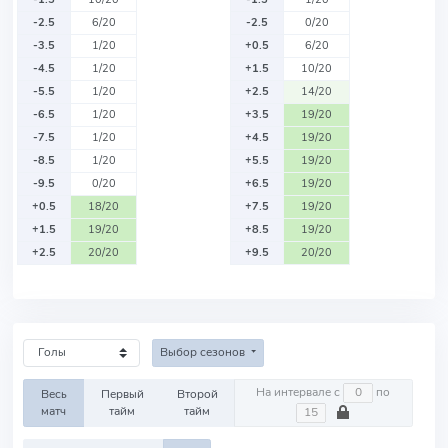
-2.5
6/20
-2.5
0/20
-3.5
1/20
+0.5
6/20
-4.5
1/20
+1.5
10/20
-5.5
1/20
+2.5
14/20
-6.5
1/20
+3.5
19/20
-7.5
1/20
+4.5
19/20
-8.5
1/20
+5.5
19/20
-9.5
0/20
+6.5
19/20
+0.5
18/20
+7.5
19/20
+1.5
19/20
+8.5
19/20
+2.5
20/20
+9.5
20/20
Выбор сезонов
На интервале с
по
Весь
Первый
Второй
матч
тайм
тайм