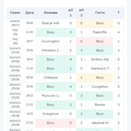
ИТ
ИТ
Сезон
Дата
Хозяева
Гости
Т
1
2
ENNON
Redcar Ath
0
0
Bury
0
08.08
(26/27)
FRIC
Bury
3
1
Radcliffe
4
01.08
(26)
FRIC
Accrington
1
0
Bury
1
28.07
(26)
ENGNO1
Atherton C
0
3
Bury
3
25.04
(25/26)
ENGNO1
Bury
4
1
Witton Alb
5
18.04
(25/26)
ENGNO1
Bury
1
0
Nantwich T
1
11.04
(25/26)
ENGNO1
Clitheroe
1
1
Bury
2
06.04
(25/26)
ENGNO1
Bury
4
1
Congleton
5
03.04
(25/26)
ENGNO1
Runcorn Li
0
3
Bury
3
28.03
(25/26)
ENGNO1
Bury
2
1
Bootle
3
21.03
(25/26)
ENGNO1
Kidsgrove
0
2
Bury
2
14.03
(25/26)
ENGNO1
Bury
0
2
Vauxhall M
2
07.03
(25/26)
ENGNO1