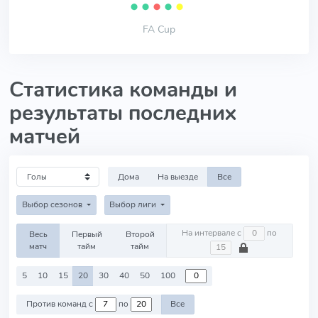
⬤
⬤
⬤
⬤
⬤
FA Cup
Статистика команды и
результаты последних
матчей
Дома
На выезде
Все
Выбор сезонов
Выбор лиги
На интервале с
по
Весь
Первый
Второй
матч
тайм
тайм
5
10
15
20
30
40
50
100
Против команд с
по
Все