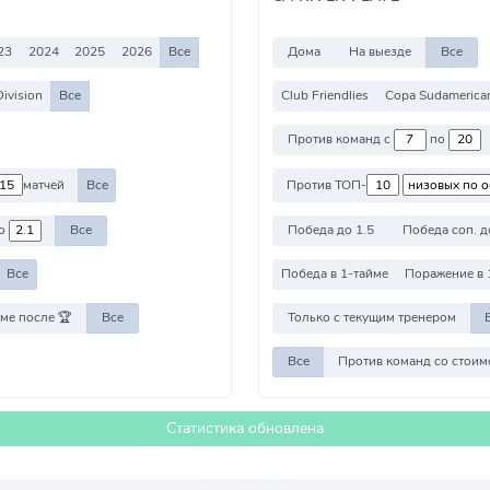
23
2024
2025
2026
Все
Дома
На выезде
Все
Division
Все
Club Friendlies
Copa Sudamerica
Против команд с
по
матчей
Все
Против ТОП-
о
Все
Победа до 1.5
Победа соп. д
Все
Победа в 1-тайме
Поражение в 
ме после 🏆
Все
Только с текущим тренером
Все
Статистика обновлена