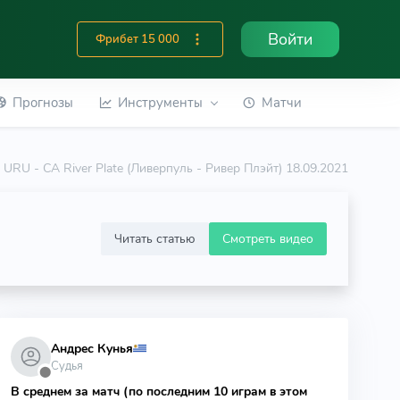
Войти
Фрибет 15 000
Прогнозы
Инструменты
Матчи
l URU - CA River Plate (Ливерпуль - Ривер Плэйт) 18.09.2021
Читать статью
Смотреть видео
Андрес Кунья
Судья
⬤
В среднем за матч (по последним 10 играм в этом