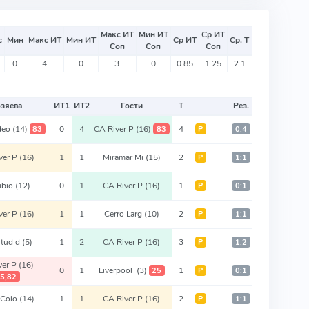
Макс ИТ
Мин ИТ
Ср ИТ
с
Мин
Макс ИТ
Мин ИТ
Ср ИТ
Ср. Т
Соп
Соп
Соп
0
4
0
3
0
0.85
1.25
2.1
зяева
ИТ
1
ИТ
2
Гости
Т
Рез.
deo
(14)
0
4
CA River P
(16)
4
83
83
Р
0:4
ver P
(16)
1
1
Miramar Mi
(15)
2
Р
1:1
ubio
(12)
0
1
CA River P
(16)
1
Р
0:1
ver P
(16)
1
1
Cerro Larg
(10)
2
Р
1:1
ntud d
(5)
1
2
CA River P
(16)
3
Р
1:2
ver P
(16)
0
1
Liverpool
(3)
1
25
Р
0:1
5,82
 Colo
(14)
1
1
CA River P
(16)
2
Р
1:1