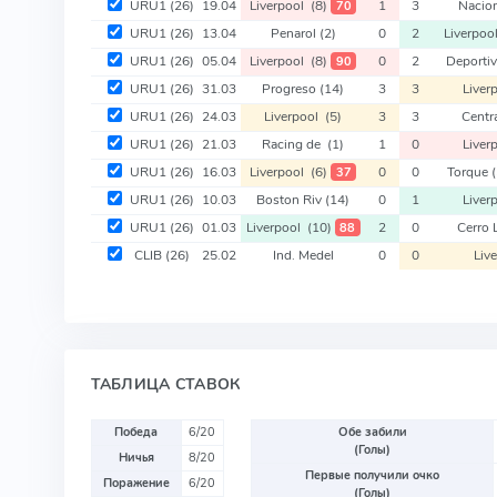
URU1
(26)
19.04
Liverpool
(8)
1
3
Nacio
70
URU1
(26)
13.04
Penarol
(2)
0
2
Liverpo
URU1
(26)
05.04
Liverpool
(8)
0
2
Deporti
90
URU1
(26)
31.03
Progreso
(14)
3
3
Liver
URU1
(26)
24.03
Liverpool
(5)
3
3
Centr
URU1
(26)
21.03
Racing de
(1)
1
0
Liver
URU1
(26)
16.03
Liverpool
(6)
0
0
Torque
(
37
URU1
(26)
10.03
Boston Riv
(14)
0
1
Liver
URU1
(26)
01.03
Liverpool
(10)
2
0
Cerro 
88
CLIB
(26)
25.02
Ind. Medel
0
0
Liv
ТАБЛИЦА СТАВОК
Победа
6/20
Обе забили
(Голы)
Ничья
8/20
Первые получили очко
Поражение
6/20
(Голы)