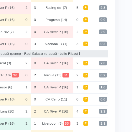
ver P
(16)
2
3
Racing de
(7)
5
Р
2:3
ver P
(16)
0
0
Progreso
(14)
0
Р
0:0
on Riv
(7)
2
0
CA River P
(16)
2
Р
2:0
ver P
(16)
0
3
Nacional D
(1)
3
Р
0:3
: новый тренер - Raul Salazar
(старый - Julio Ribas)
❗️
arol
(3)
2
0
CA River P
(16)
2
Р
2:0
r P
(16)
0
2
Torque
(13)
2
90
81
Р
0:2
ensor
(6)
1
0
CA River P
(16)
1
Р
1:0
ver P
(16)
0
0
CA Cerro
(11)
0
Р
0:0
 Larg
(10)
2
2
CA River P
(16)
4
Р
2:2
ver P
(16)
2
1
Liverpool
(3)
3
33
Р
2:1