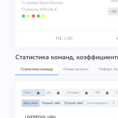
Мат
Гл. тренер: Хорхе Фоссати
Стоимость: 10.8 млн. €
Тур 
⬤
⬤
⬤
⬤
⬤
П1:
1.85
Статистика команд, коэффициенты
Статистика команд
Очные встречи
Рефери An
Голы
xG
Угловые
ЖК
Весь матч
Первый тайм
Второй тайм
На интервале с
LIVERPOOL URU