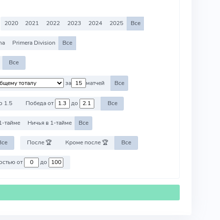
2020
2021
2022
2023
2024
2025
Все
na
Primera Division
Все
Все
за
матчей
Все
о 1.5
Победа от
до
Все
1-тайме
Ничья в 1-тайме
Все
Все
После 🏆
Кроме после 🏆
Все
Против команд со стоимостью от
до