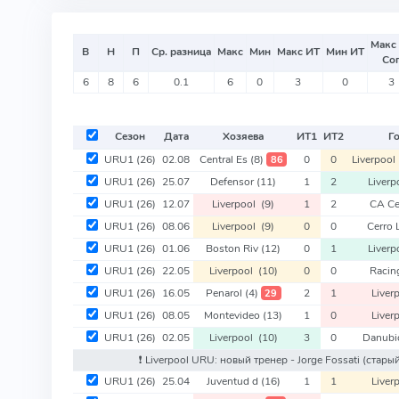
Макс
В
Н
П
Ср. разница
Макс
Мин
Макс ИТ
Мин ИТ
Со
6
8
6
0.1
6
0
3
0
3
Сезон
Дата
Хозяева
ИТ
1
ИТ
2
Г
URU1
(26)
02.08
Central Es
(8)
0
0
Liverpoo
86
URU1
(26)
25.07
Defensor
(11)
1
2
Liver
URU1
(26)
12.07
Liverpool
(9)
1
2
CA Ce
URU1
(26)
08.06
Liverpool
(9)
0
0
Cerro 
URU1
(26)
01.06
Boston Riv
(12)
0
1
Liver
URU1
(26)
22.05
Liverpool
(10)
0
0
Racin
URU1
(26)
16.05
Penarol
(4)
2
1
Liver
29
URU1
(26)
08.05
Montevideo
(13)
1
0
Liver
URU1
(26)
02.05
Liverpool
(10)
3
0
Danub
❗️ Liverpool URU: новый тренер - Jorge Fossati
(старый
URU1
(26)
25.04
Juventud d
(16)
1
1
Liver