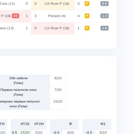
 Colo
(11)
0
0
CA River P
(16)
0
Р
0:0
r P
(16)
1
3
Penarol
(4)
4
45
Р
1:3
erro
(13)
1
0
CA River P
(16)
1
Р
1:0
Обе забили
8/20
(Голы)
Первые получили очко
7/20
(Голы)
оперник первым получил
10/20
очко (Голы)
ТМ
ИТ2Б
ИТ2М
Ф
Ф2
/20
0.5
15/20
5/20
-0.5
4/20
-0.5
9/20