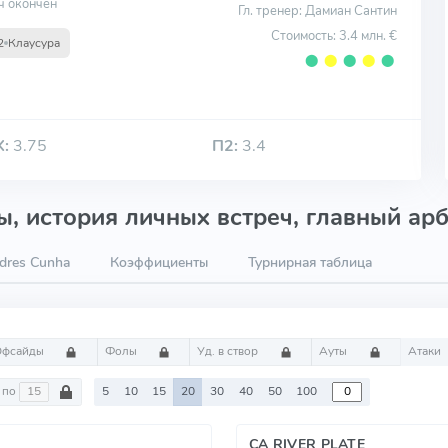
ч окончен
Гл. тренер: Дамиан Сантин
Стоимость: 3.4 млн. €
2
Клаусура
⬤
⬤
⬤
⬤
⬤
Х:
3.75
П2:
3.4
, история личных встреч, главный арб
dres Cunha
Коэффициенты
Турнирная таблица
Офсайды
Фолы
Уд. в створ
Ауты
Атаки
по
5
10
15
20
30
40
50
100
CA RIVER PLATE