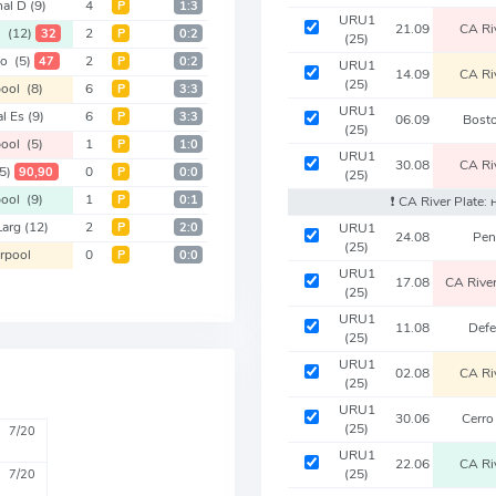
nal D
(9)
4
Р
1:3
URU1
21.09
CA Ri
ol
(12)
2
32
Р
0:2
(25)
vo
(5)
2
47
Р
0:2
URU1
14.09
CA Ri
(25)
pool
(8)
6
Р
3:3
URU1
al Es
(9)
6
Р
3:3
06.09
Bost
(25)
pool
(5)
1
Р
1:0
URU1
30.08
CA Ri
5)
0
90,90
Р
0:0
(25)
pool
(9)
1
Р
0:1
❗️ CA River Plate
Larg
(12)
2
Р
2:0
URU1
24.08
Pen
(25)
erpool
0
Р
0:0
URU1
17.08
CA Rive
(25)
URU1
11.08
Def
(25)
URU1
02.08
CA Ri
(25)
URU1
30.06
Cerro
(25)
7/20
URU1
22.06
CA Ri
(25)
7/20