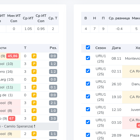
 ИТ
Мин ИТ
Ср ИТ
Ср ИТ
Ср. Т
В
Н
П
Ср. разница
Мак
п
Соп
Соп
0
1.05
0.95
2
4
7
9
-0.4
5
ости
Т
Рез.
Сезон
Дата
Хо
l
(9)
0
URU1
45,86
Р
0:0
08.11
Montevi
(25)
pool
(10)
3
Р
1:2
URU1
02.11
CA Ri
rro
(16)
3
Р
1:2
(25)
Larg
(10)
0
Р
0:0
URU1
26.10
Dan
(25)
pool
(11)
1
Р
0:1
URU1
g de
(1)
0
Р
0:0
19.10
CA Ri
(25)
pool
(9)
3
Р
2:1
URU1
12.10
Juve
pool
(8)
1
Р
1:0
(25)
io
(9)
3
67
Р
3:0
URU1
CA Ri
03.10
(25)
4
 - Camilo Speranza)
❗️
URU1
pool
(9)
2
Р
1:1
28.09
Plaza
(25)