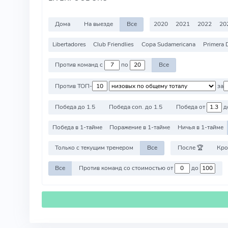
Дома
На выезде
Все
2020
2021
2022
20
Libertadores
Club Friendlies
Copa Sudamericana
Primera 
Против команд с
по
Все
Против ТОП-
за
Победа до 1.5
Победа соп. до 1.5
Победа от
д
Победа в 1-тайме
Поражение в 1-тайме
Ничья в 1-тайме
Только с текущим тренером
Все
После 🏆
Кро
Все
Против команд со стоимостью от
до