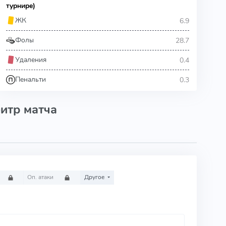
турнире)
6.9
ЖК
28.7
Фолы
0.4
Удаления
0.3
Пенальти
итр матча
Оп. атаки
Другое