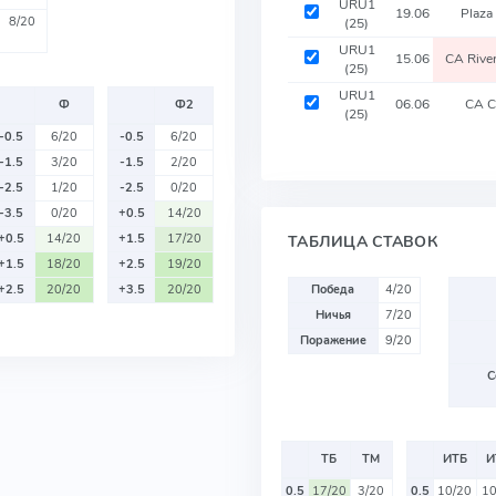
URU1
19.06
Plaza
8/20
(25)
URU1
15.06
CA Rive
(25)
URU1
06.06
CA C
Ф
Ф2
(25)
-0.5
6/20
-0.5
6/20
-1.5
3/20
-1.5
2/20
-2.5
1/20
-2.5
0/20
-3.5
0/20
+0.5
14/20
+0.5
14/20
+1.5
17/20
ТАБЛИЦА СТАВОК
+1.5
18/20
+2.5
19/20
+2.5
20/20
+3.5
20/20
Победа
4/20
Ничья
7/20
Поражение
9/20
С
ТБ
ТМ
ИТБ
И
0.5
17/20
3/20
0.5
10/20
10