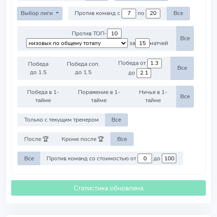
Выбор лиги
Против команд с
по
Все
Против ТОП-
Все
за
матчей
Победа от
Победа
Победа соп.
Все
до 1.5
до 1.5
до
Победа в 1-
Поражение в 1-
Ничья в 1-
Все
тайме
тайме
тайме
Только с текущим тренером
Все
После 🏆
Кроме после 🏆
Все
Все
Против команд со стоимостью от
до
Статистика обновлена