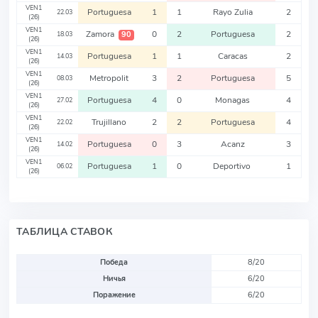
VEN1
Portuguesa
1
1
Rayo Zulia
2
22.03
(26)
VEN1
Zamora
0
2
Portuguesa
2
90
18.03
(26)
VEN1
Portuguesa
1
1
Caracas
2
14.03
(26)
VEN1
Metropolit
3
2
Portuguesa
5
08.03
(26)
VEN1
Portuguesa
4
0
Monagas
4
27.02
(26)
VEN1
Trujillano
2
2
Portuguesa
4
22.02
(26)
VEN1
Portuguesa
0
3
Acanz
3
14.02
(26)
VEN1
Portuguesa
1
0
Deportivo
1
06.02
(26)
ТАБЛИЦА СТАВОК
Победа
8/20
Ничья
6/20
Поражение
6/20