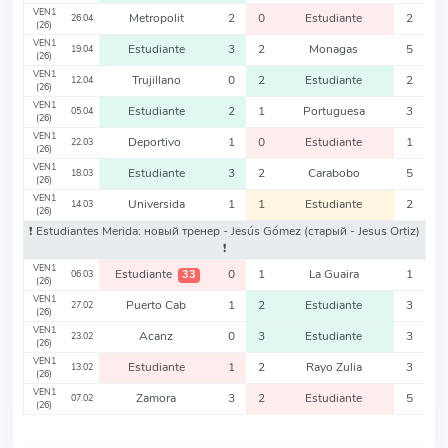
VEN1
Metropolit
2
0
Estudiante
2
26.04
(26)
VEN1
Estudiante
3
2
Monagas
5
19.04
(26)
VEN1
Trujillano
0
2
Estudiante
2
12.04
(26)
VEN1
Estudiante
2
1
Portuguesa
3
05.04
(26)
VEN1
Deportivo
1
0
Estudiante
1
22.03
(26)
VEN1
Estudiante
3
2
Carabobo
5
18.03
(26)
VEN1
Universida
1
1
Estudiante
2
14.03
(26)
❗️ Estudiantes Merida: новый тренер - Jesús Gómez
(старый - Jesus Ortiz)
❗️
VEN1
Estudiante
0
1
La Guaira
1
33
06.03
(26)
VEN1
Puerto Cab
1
2
Estudiante
3
27.02
(26)
VEN1
Acanz
0
3
Estudiante
3
23.02
(26)
VEN1
Estudiante
1
2
Rayo Zulia
3
13.02
(26)
VEN1
Zamora
3
2
Estudiante
5
07.02
(26)