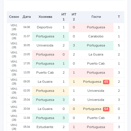
ИТ
ИТ
Сезон
Дата
Хозяева
Гости
Т
1
2
VEN1
Deportivo
1
0
Portuguesa
1
04.08
(26)
VEN1
Portuguesa
1
0
Carabobo
1
31.07
(26)
VEN1
Universida
2
3
Portuguesa
5
30.05
(26)
VEN1
Portuguesa
0
2
La Guaira
2
23.05
(26)
VEN1
Portuguesa
1
0
Puerto Cab
1
17.05
(26)
VEN1
Puerto Cab
2
1
Portuguesa
3
13.05
(26)
VEN1
La Guaira
1
1
Portuguesa
2
45
09.05
(26)
VEN1
Portuguesa
1
1
Universida
2
02.05
(26)
VEN1
Portuguesa
3
0
Universida
3
25.04
(26)
VEN1
La Guaira
0
0
Portuguesa
0
54
20.04
(26)
VEN1
Portuguesa
3
0
Puerto Cab
3
11.04
(26)
VEN1
Estudiante
2
1
Portuguesa
3
05.04
(26)