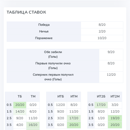
ТАБЛИЦА СТАВОК
Победа
8/20
Ничья
2/20
Поражение
10/20
Обе забили
9/20
(Голы)
Первые получили очко
8/20
(Голы)
Соперник первым получил
12/20
очко (Голы)
ТБ
ТМ
ИТБ
ИТМ
ИТ2Б
ИТ2М
0.5
20/20
0/20
0.5
12/20
8/20
0.5
17/20
3/20
1.5
14/20
6/20
1.5
9/20
11/20
1.5
8/20
12/20
2.5
9/20
11/20
2.5
3/20
17/20
2.5
1/20
19/20
3.5
4/20
16/20
3.5
0/20
20/20
3.5
0/20
20/20