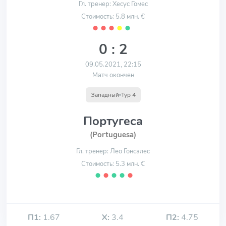
Гл. тренер: Хесус Гомес
Стоимость: 5.8 млн. €
⬤
⬤
⬤
⬤
⬤
0 : 2
09.05.2021, 22:15
Матч окончен
Западный
Тур 4
Португеса
(Portuguesa)
Гл. тренер: Лео Гонсалес
Стоимость: 5.3 млн. €
⬤
⬤
⬤
⬤
⬤
П1:
1.67
Х:
3.4
П2:
4.75