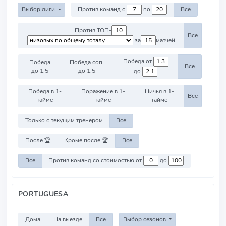
Выбор лиги
Против команд с
по
Все
Против ТОП-
Все
за
матчей
Победа от
Победа
Победа соп.
Все
до 1.5
до 1.5
до
Победа в 1-
Поражение в 1-
Ничья в 1-
Все
тайме
тайме
тайме
Только с текущим тренером
Все
После 🏆
Кроме после 🏆
Все
Все
Против команд со стоимостью от
до
PORTUGUESA
Дома
На выезде
Все
Выбор сезонов