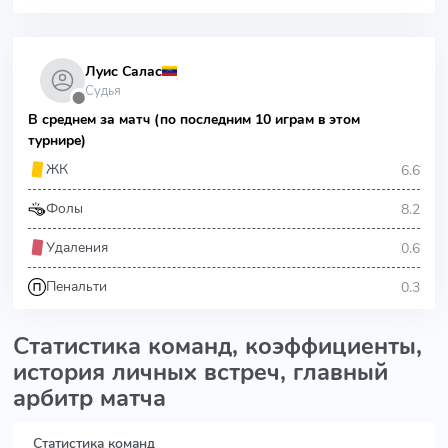
Луис Салас
Судья
⬤
В среднем за матч (по последним 10 играм в этом
турнире)
6.6
ЖК
8.2
Фолы
0.6
Удаления
0.3
Пенальти
Статистика команд, коэффициенты,
история личных встреч, главный
арбитр матча
Статистика команд