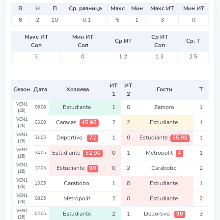
В
Н
П
Ср. разница
Макс
Мин
Макс ИТ
Мин ИТ
8
2
10
-0.1
5
1
3
0
Макс ИТ
Мин ИТ
Ср ИТ
Ср ИТ
Ср. Т
Соп
Соп
Соп
3
0
1.2
1.3
2.5
ИТ
ИТ
Сезон
Дата
Хозяева
Гости
Т
1
2
VEN1
Estudiante
1
0
Zamora
1
06.08
(26)
VEN1
Caracas
2
2
Estudiante
4
45,90
03.08
(26)
VEN1
Deportivo
1
0
Estudiante
1
72
55,90
31.05
(26)
VEN1
Estudiante
0
1
Metropolit
1
52,90
4
24.05
(26)
VEN1
Estudiante
0
2
Carabobo
2
90
17.05
(26)
VEN1
Carabobo
1
0
Estudiante
1
13.05
(26)
VEN1
Metropolit
2
0
Estudiante
2
08.05
(26)
VEN1
Estudiante
2
1
Deportivo
3
90
02.05
(26)