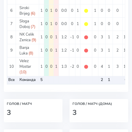
Siroki
6
1
0
1
0
0:0
0
1
⬤
1
0
0
0
0%
Brijeg
(6)
Sloga
7
1
0
1
0
0:0
0
1
⬤
1
0
0
0
0%
Doboj
(7)
NK Celik
8
1
0
0
1
1:2
-1
0
⬤
0
3
1
2
100
Zenica
(9)
Banja
9
1
0
0
1
1:2
-1
0
⬤
0
3
1
2
100
Luka
(8)
Velez
10
Mostar
1
0
0
1
1:3
-2
0
⬤
0
4
1
3
100
(10)
Все
Команда
5
2
1
60
ГОЛОВ / МАТЧ
ГОЛОВ / МАТЧ (ДОМА)
3
3