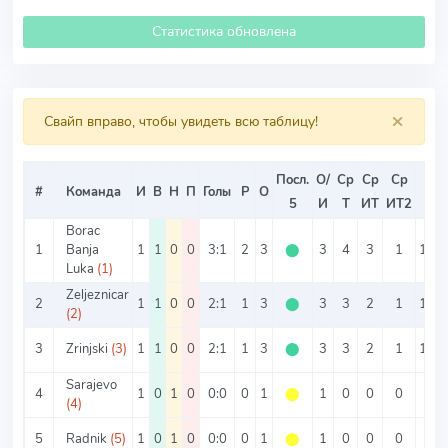
Статистика обновлена
×
Свайп вправо, чтобы увидеть всю таблицу!
Посл.
О/
Ср
Ср
Ср
#
Команда
И
В
Н
П
Голы
Р
О
ОЗ
5
И
Т
ИТ
ИТ2
Borac
1
Banja
1
1
0
0
3:1
2
3
⬤
3
4
3
1
100
Luka
(1)
Zeljeznicar
2
1
1
0
0
2:1
1
3
⬤
3
3
2
1
100
(2)
3
Zrinjski
(3)
1
1
0
0
2:1
1
3
⬤
3
3
2
1
100
Sarajevo
4
1
0
1
0
0:0
0
1
⬤
1
0
0
0
0%
(4)
5
Radnik
(5)
1
0
1
0
0:0
0
1
⬤
1
0
0
0
0%