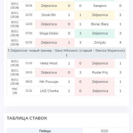
BOS1
Zeljeznica
0
0
Sarajevo
0
04.04
(25/26)
BOS1
Siroki Bri
1
1
Zeljeznica
2
22.03
(25/26)
BOS1
Zeljeznica
0
1
Borac Banj
1
14.03
(25/26)
BOS1
Sloga Dobo
0
3
Zeljeznica
3
07.03
(25/26)
BOS1
Zeljeznica
1
3
Zrinjski
4
02.03
(25/26)
❗️ Zeljeznicar: новый тренер - Savo Milosevic
(старый - Slavisa Stojanovic)
❗️
BOS1
Velez Most
1
0
Zeljeznica
1
21.02
(25/26)
BOS1
Zeljeznica
0
3
Rudar Prij
3
16.02
(25/26)
BOS1
NK Posusje
1
0
Zeljeznica
1
08.02
(25/26)
FRIC
LNZ Cherka
1
0
Zeljeznica
1
31.01
(26)
ТАБЛИЦА СТАВОК
Победа
5/20