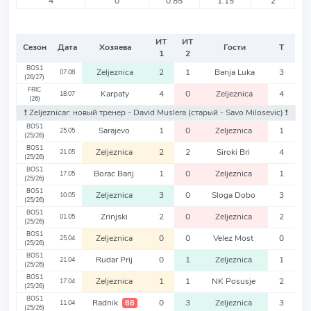
4
0
0.85
1.15
2
ИТ
ИТ
Сезон
Дата
Хозяева
Гости
Т
1
2
BOS1
Zeljeznica
2
1
Banja Luka
3
07.08
(26/27)
FRIC
Karpaty
4
0
Zeljeznica
4
18.07
(26)
❗️ Zeljeznicar: новый тренер - David Muslera
(старый - Savo Milosevic)
❗️
BOS1
Sarajevo
1
0
Zeljeznica
1
25.05
(25/26)
BOS1
Zeljeznica
2
2
Siroki Bri
4
21.05
(25/26)
BOS1
Borac Banj
1
0
Zeljeznica
1
17.05
(25/26)
BOS1
Zeljeznica
3
0
Sloga Dobo
3
10.05
(25/26)
BOS1
Zrinjski
2
0
Zeljeznica
2
01.05
(25/26)
BOS1
Zeljeznica
0
0
Velez Most
0
25.04
(25/26)
BOS1
Rudar Prij
0
1
Zeljeznica
1
21.04
(25/26)
BOS1
Zeljeznica
1
1
NK Posusje
2
17.04
(25/26)
BOS1
Radnik
0
3
Zeljeznica
3
88
11.04
(25/26)