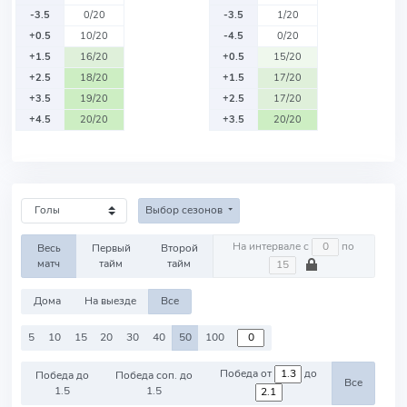
-3.5
0/20
-3.5
1/20
+0.5
10/20
-4.5
0/20
+1.5
16/20
+0.5
15/20
+2.5
18/20
+1.5
17/20
+3.5
19/20
+2.5
17/20
+4.5
20/20
+3.5
20/20
Выбор сезонов
На интервале с
по
Весь
Первый
Второй
матч
тайм
тайм
Дома
На выезде
Все
5
10
15
20
30
40
50
100
Победа от
до
Победа до
Победа соп. до
Все
1.5
1.5