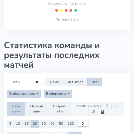
Стоимость: 4.0 млн. €
⬤
⬤
⬤
⬤
⬤
Premier Liga
Статистика команды и
результаты последних
матчей
Дома
На выезде
Все
Выбор сезонов
Выбор лиги
На интервале с
по
Весь
Первый
Второй
матч
тайм
тайм
5
10
15
20
30
40
50
100