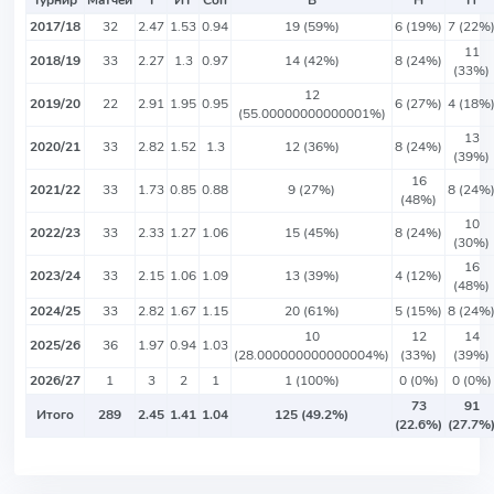
Турнир
Матчей
Т
ИТ
Соп
В
Н
П
2017/18
32
2.47
1.53
0.94
19 (59%)
6 (19%)
7 (22%
11
2018/19
33
2.27
1.3
0.97
14 (42%)
8 (24%)
(33%)
12
2019/20
22
2.91
1.95
0.95
6 (27%)
4 (18%
(55.00000000000001%)
13
2020/21
33
2.82
1.52
1.3
12 (36%)
8 (24%)
(39%)
16
2021/22
33
1.73
0.85
0.88
9 (27%)
8 (24%
(48%)
10
2022/23
33
2.33
1.27
1.06
15 (45%)
8 (24%)
(30%)
16
2023/24
33
2.15
1.06
1.09
13 (39%)
4 (12%)
(48%)
2024/25
33
2.82
1.67
1.15
20 (61%)
5 (15%)
8 (24%
10
12
14
2025/26
36
1.97
0.94
1.03
(28.000000000000004%)
(33%)
(39%)
2026/27
1
3
2
1
1 (100%)
0 (0%)
0 (0%)
73
91
Итого
289
2.45
1.41
1.04
125 (49.2%)
(22.6%)
(27.7%