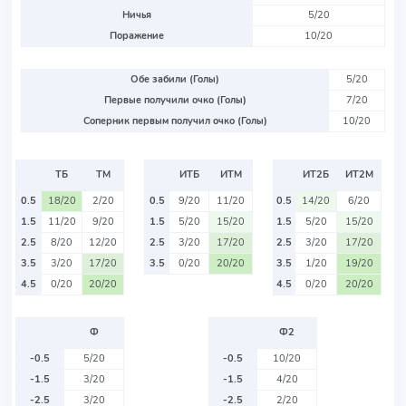
Ничья
5/20
Поражение
10/20
Обе забили (Голы)
5/20
Первые получили очко (Голы)
7/20
Соперник первым получил очко (Голы)
10/20
ТБ
ТМ
ИТБ
ИТМ
ИТ2Б
ИТ2М
0.5
18/20
2/20
0.5
9/20
11/20
0.5
14/20
6/20
1.5
11/20
9/20
1.5
5/20
15/20
1.5
5/20
15/20
2.5
8/20
12/20
2.5
3/20
17/20
2.5
3/20
17/20
3.5
3/20
17/20
3.5
0/20
20/20
3.5
1/20
19/20
4.5
0/20
20/20
4.5
0/20
20/20
Ф
Ф2
-0.5
5/20
-0.5
10/20
-1.5
3/20
-1.5
4/20
-2.5
3/20
-2.5
2/20