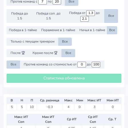
Против команд с
по
Все
Победа от
до
Победа до
Победа соп. до
Все
1.5
1.5
Победа в 1-тайме
Поражение в 1-тайме
Ничья в 1-тайме
Все
Только с текущим тренером
Все
После 🏆
Кроме после 🏆
Все
Все
Против команд со стоимостью от
до
Статистика обновлена
В
Н
П
Ср. разница
Макс
Мин
Макс ИТ
Мин ИТ
5
5
10
-0.3
4
0
3
0
Макс ИТ
Мин ИТ
Ср ИТ
Ср ИТ
Ср. Т
Соп
Соп
Соп