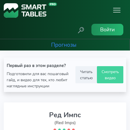
Войти
Прогнозы
Первый раз в этом разделе?
Читать
Смотреть
Подготовили для вас пошаговый
статью
видео
гайд, и видео для тех, кто любит
наглядные инструкции
Ред Импс
(Red Imps)
⬤
⬤
⬤
⬤
⬤