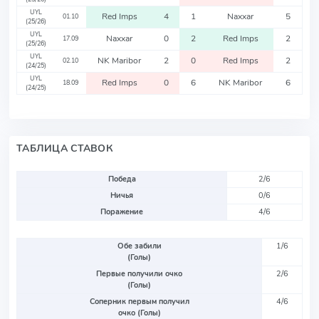
UYL
Red Imps
4
1
Naxxar
5
01.10
(25/26)
UYL
Naxxar
0
2
Red Imps
2
17.09
(25/26)
UYL
NK Maribor
2
0
Red Imps
2
02.10
(24/25)
UYL
Red Imps
0
6
NK Maribor
6
18.09
(24/25)
ТАБЛИЦА СТАВОК
Победа
2/6
Ничья
0/6
Поражение
4/6
Обе забили
1/6
(Голы)
Первые получили очко
2/6
(Голы)
Соперник первым получил
4/6
очко (Голы)