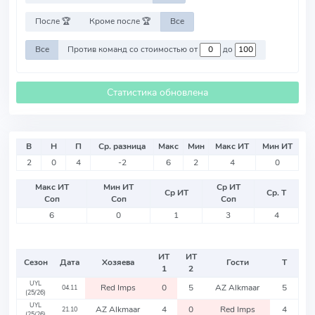
После 🏆
Кроме после 🏆
Все
Все
Против команд со стоимостью от
до
Статистика обновлена
В
Н
П
Ср. разница
Макс
Мин
Макс ИТ
Мин ИТ
2
0
4
-2
6
2
4
0
Макс ИТ
Мин ИТ
Ср ИТ
Ср ИТ
Ср. Т
Соп
Соп
Соп
6
0
1
3
4
ИТ
ИТ
Сезон
Дата
Хозяева
Гости
Т
1
2
UYL
Red Imps
0
5
AZ Alkmaar
5
04.11
(25/26)
UYL
AZ Alkmaar
4
0
Red Imps
4
21.10
(25/26)