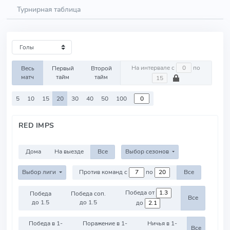
Турнирная таблица
На интервале с
по
Весь
Первый
Второй
матч
тайм
тайм
5
10
15
20
30
40
50
100
RED IMPS
Дома
На выезде
Все
Выбор сезонов
Выбор лиги
Против команд с
по
Все
Победа от
Победа
Победа соп.
Все
до 1.5
до 1.5
до
Победа в 1-
Поражение в 1-
Ничья в 1-
Все