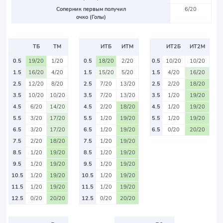
Соперник первым получил
6/20
очко (Голы)
ТБ
ТМ
ИТБ
ИТМ
ИТ2Б
ИТ2М
0.5
19/20
1/20
0.5
18/20
2/20
0.5
10/20
10/20
1.5
16/20
4/20
1.5
15/20
5/20
1.5
4/20
16/20
2.5
12/20
8/20
2.5
7/20
13/20
2.5
2/20
18/20
3.5
10/20
10/20
3.5
7/20
13/20
3.5
1/20
19/20
4.5
6/20
14/20
4.5
2/20
18/20
4.5
1/20
19/20
5.5
3/20
17/20
5.5
1/20
19/20
5.5
1/20
19/20
6.5
3/20
17/20
6.5
1/20
19/20
6.5
0/20
20/20
7.5
2/20
18/20
7.5
1/20
19/20
8.5
1/20
19/20
8.5
1/20
19/20
9.5
1/20
19/20
9.5
1/20
19/20
10.5
1/20
19/20
10.5
1/20
19/20
11.5
1/20
19/20
11.5
1/20
19/20
12.5
0/20
20/20
12.5
0/20
20/20