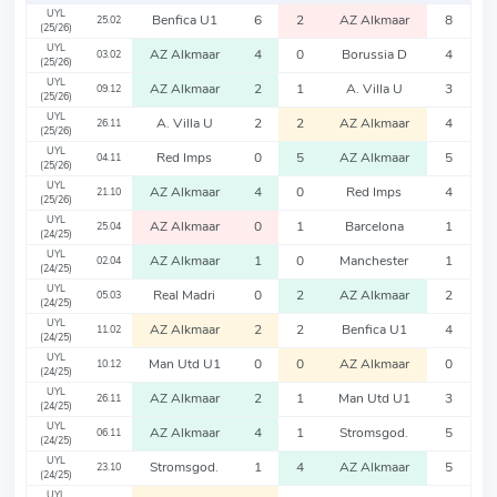
UYL
Benfica U1
6
2
AZ Alkmaar
8
25.02
(25/26)
UYL
AZ Alkmaar
4
0
Borussia D
4
03.02
(25/26)
UYL
AZ Alkmaar
2
1
A. Villa U
3
09.12
(25/26)
UYL
A. Villa U
2
2
AZ Alkmaar
4
26.11
(25/26)
UYL
Red Imps
0
5
AZ Alkmaar
5
04.11
(25/26)
UYL
AZ Alkmaar
4
0
Red Imps
4
21.10
(25/26)
UYL
AZ Alkmaar
0
1
Barcelona
1
25.04
(24/25)
UYL
AZ Alkmaar
1
0
Manchester
1
02.04
(24/25)
UYL
Real Madri
0
2
AZ Alkmaar
2
05.03
(24/25)
UYL
AZ Alkmaar
2
2
Benfica U1
4
11.02
(24/25)
UYL
Man Utd U1
0
0
AZ Alkmaar
0
10.12
(24/25)
UYL
AZ Alkmaar
2
1
Man Utd U1
3
26.11
(24/25)
UYL
AZ Alkmaar
4
1
Stromsgod.
5
06.11
(24/25)
UYL
Stromsgod.
1
4
AZ Alkmaar
5
23.10
(24/25)
UYL