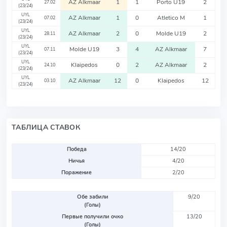
AZ Alkmaar
1
1
Porto U19
2
27.02
(23/24)
UYL
AZ Alkmaar
1
0
Atletico M
1
07.02
(23/24)
UYL
AZ Alkmaar
2
0
Molde U19
2
28.11
(23/24)
UYL
Molde U19
3
4
AZ Alkmaar
7
07.11
(23/24)
UYL
Klaipedos
0
2
AZ Alkmaar
2
24.10
(23/24)
UYL
AZ Alkmaar
12
0
Klaipedos
12
03.10
(23/24)
ТАБЛИЦА СТАВОК
Победа
14/20
Ничья
4/20
Поражение
2/20
Обе забили
9/20
(Голы)
Первые получили очко
13/20
(Голы)