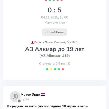
0 : 5
04.11.2025, 18:00
Матч окончен
Второй Раунд
Европа Поинт Стадион
,
+19 ℃
АЗ Алкмар до 19 лет
(AZ Alkmaar U19)
Стоимость: 0.6 млн. €
⬤
⬤
⬤
⬤
⬤
Матео Эрцег
Судья
⬤
В среднем за матч (по последним 10 играм в этом