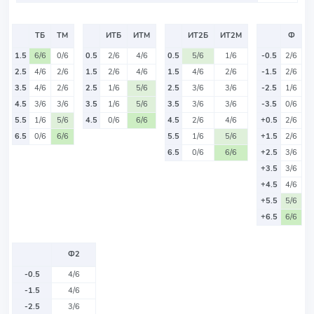
ТБ
ТМ
ИТБ
ИТМ
ИТ2Б
ИТ2М
Ф
1.5
6/6
0/6
0.5
2/6
4/6
0.5
5/6
1/6
-0.5
2/6
2.5
4/6
2/6
1.5
2/6
4/6
1.5
4/6
2/6
-1.5
2/6
3.5
4/6
2/6
2.5
1/6
5/6
2.5
3/6
3/6
-2.5
1/6
4.5
3/6
3/6
3.5
1/6
5/6
3.5
3/6
3/6
-3.5
0/6
5.5
1/6
5/6
4.5
0/6
6/6
4.5
2/6
4/6
+0.5
2/6
6.5
0/6
6/6
5.5
1/6
5/6
+1.5
2/6
6.5
0/6
6/6
+2.5
3/6
+3.5
3/6
+4.5
4/6
+5.5
5/6
+6.5
6/6
Ф2
-0.5
4/6
-1.5
4/6
-2.5
3/6