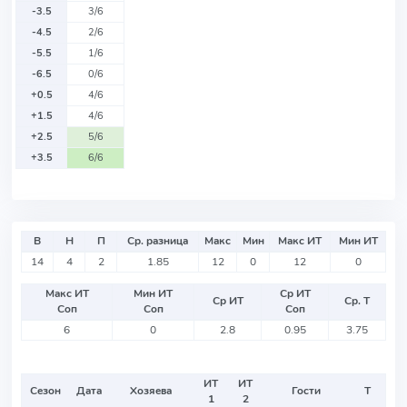
-3.5
3/6
-4.5
2/6
-5.5
1/6
-6.5
0/6
+0.5
4/6
+1.5
4/6
+2.5
5/6
+3.5
6/6
В
Н
П
Ср. разница
Макс
Мин
Макс ИТ
Мин ИТ
14
4
2
1.85
12
0
12
0
Макс ИТ
Мин ИТ
Ср ИТ
Ср ИТ
Ср. Т
Соп
Соп
Соп
6
0
2.8
0.95
3.75
ИТ
ИТ
Сезон
Дата
Хозяева
Гости
Т
1
2