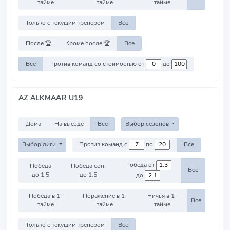
тайме
тайме
тайме
Только с текущим тренером
Все
После 🏆
Кроме после 🏆
Все
Все
Против команд со стоимостью от
до
AZ ALKMAAR U19
Дома
На выезде
Все
Выбор сезонов
Выбор лиги
Против команд с
по
Все
Победа от
Победа
Победа соп.
Все
до 1.5
до 1.5
до
Победа в 1-
Поражение в 1-
Ничья в 1-
Все
тайме
тайме
тайме
Только с текущим тренером
Все