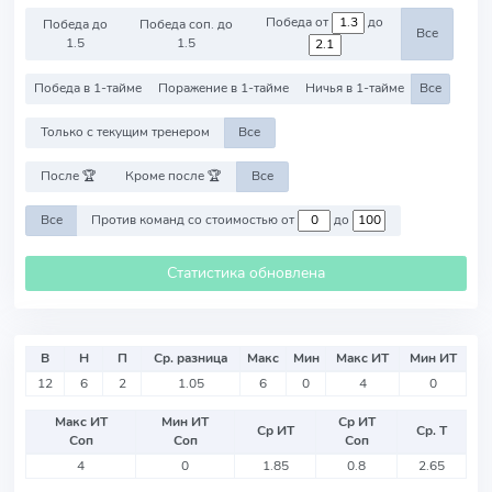
Победа от
до
Победа до
Победа соп. до
Все
1.5
1.5
Победа в 1-тайме
Поражение в 1-тайме
Ничья в 1-тайме
Все
Только с текущим тренером
Все
После 🏆
Кроме после 🏆
Все
Все
Против команд со стоимостью от
до
Статистика обновлена
В
Н
П
Ср. разница
Макс
Мин
Макс ИТ
Мин ИТ
12
6
2
1.05
6
0
4
0
Макс ИТ
Мин ИТ
Ср ИТ
Ср ИТ
Ср. Т
Соп
Соп
Соп
4
0
1.85
0.8
2.65