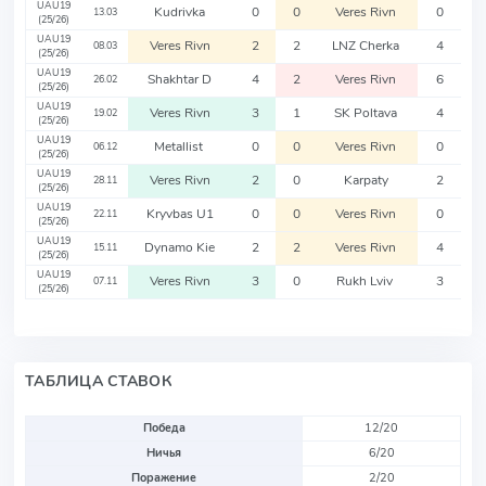
UAU19
Kudrivka
0
0
Veres Rivn
0
13.03
(25/26)
UAU19
Veres Rivn
2
2
LNZ Cherka
4
08.03
(25/26)
UAU19
Shakhtar D
4
2
Veres Rivn
6
26.02
(25/26)
UAU19
Veres Rivn
3
1
SK Poltava
4
19.02
(25/26)
UAU19
Metallist
0
0
Veres Rivn
0
06.12
(25/26)
UAU19
Veres Rivn
2
0
Karpaty
2
28.11
(25/26)
UAU19
Kryvbas U1
0
0
Veres Rivn
0
22.11
(25/26)
UAU19
Dynamo Kie
2
2
Veres Rivn
4
15.11
(25/26)
UAU19
Veres Rivn
3
0
Rukh Lviv
3
07.11
(25/26)
ТАБЛИЦА СТАВОК
Победа
12/20
Ничья
6/20
Поражение
2/20