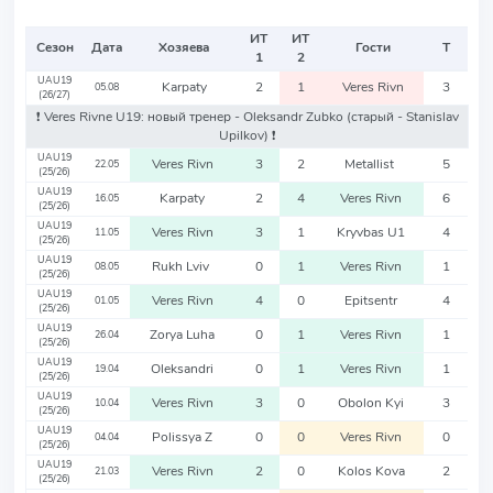
ИТ
ИТ
Сезон
Дата
Хозяева
Гости
Т
1
2
UAU19
Karpaty
2
1
Veres Rivn
3
05.08
(26/27)
❗️ Veres Rivne U19: новый тренер - Oleksandr Zubko
(старый - Stanislav
Upilkov)
❗️
UAU19
Veres Rivn
3
2
Metallist
5
22.05
(25/26)
UAU19
Karpaty
2
4
Veres Rivn
6
16.05
(25/26)
UAU19
Veres Rivn
3
1
Kryvbas U1
4
11.05
(25/26)
UAU19
Rukh Lviv
0
1
Veres Rivn
1
08.05
(25/26)
UAU19
Veres Rivn
4
0
Epitsentr
4
01.05
(25/26)
UAU19
Zorya Luha
0
1
Veres Rivn
1
26.04
(25/26)
UAU19
Oleksandri
0
1
Veres Rivn
1
19.04
(25/26)
UAU19
Veres Rivn
3
0
Obolon Kyi
3
10.04
(25/26)
UAU19
Polissya Z
0
0
Veres Rivn
0
04.04
(25/26)
UAU19
Veres Rivn
2
0
Kolos Kova
2
21.03
(25/26)