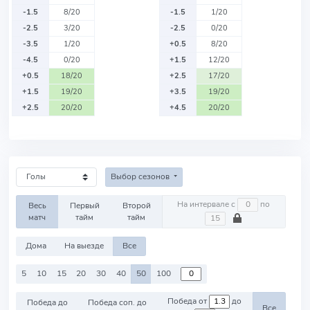
-1.5
8/20
-1.5
1/20
-2.5
3/20
-2.5
0/20
-3.5
1/20
+0.5
8/20
-4.5
0/20
+1.5
12/20
+0.5
18/20
+2.5
17/20
+1.5
19/20
+3.5
19/20
+2.5
20/20
+4.5
20/20
Выбор сезонов
На интервале с
по
Весь
Первый
Второй
матч
тайм
тайм
Дома
На выезде
Все
5
10
15
20
30
40
50
100
Победа от
до
Победа до
Победа соп. до
Все