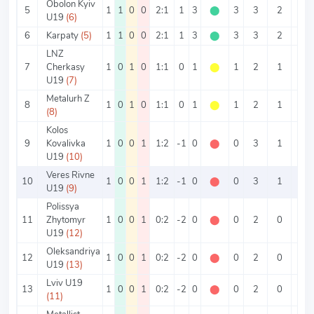
Obolon Kyiv
5
1
1
0
0
2:1
1
3
⬤
3
3
2
1
U19
(6)
6
Karpaty
(5)
1
1
0
0
2:1
1
3
⬤
3
3
2
1
LNZ
7
Cherkasy
1
0
1
0
1:1
0
1
⬤
1
2
1
1
U19
(7)
Metalurh Z
8
1
0
1
0
1:1
0
1
⬤
1
2
1
1
(8)
Kolos
9
Kovalivka
1
0
0
1
1:2
-1
0
⬤
0
3
1
2
U19
(10)
Veres Rivne
10
1
0
0
1
1:2
-1
0
⬤
0
3
1
2
U19
(9)
Polissya
11
Zhytomyr
1
0
0
1
0:2
-2
0
⬤
0
2
0
2
U19
(12)
Oleksandriya
12
1
0
0
1
0:2
-2
0
⬤
0
2
0
2
U19
(13)
Lviv U19
13
1
0
0
1
0:2
-2
0
⬤
0
2
0
2
(11)