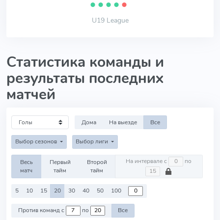
⬤
⬤
⬤
⬤
⬤
U19 League
Статистика команды и
результаты последних
матчей
Дома
На выезде
Все
Выбор сезонов
Выбор лиги
На интервале с
по
Весь
Первый
Второй
матч
тайм
тайм
5
10
15
20
30
40
50
100
Против команд с
по
Все