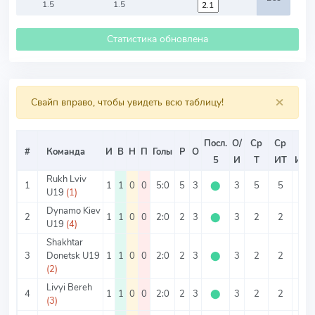
1.5
1.5
Статистика обновлена
×
Свайп вправо, чтобы увидеть всю таблицу!
Посл.
О/
Ср
Ср
Ср
#
Команда
И
В
Н
П
Голы
Р
О
5
И
Т
ИТ
ИТ2
Rukh Lviv
1
1
1
0
0
5:0
5
3
⬤
3
5
5
0
U19
(1)
Dynamo Kiev
2
1
1
0
0
2:0
2
3
⬤
3
2
2
0
U19
(4)
Shakhtar
3
Donetsk U19
1
1
0
0
2:0
2
3
⬤
3
2
2
0
(2)
Livyi Bereh
4
1
1
0
0
2:0
2
3
⬤
3
2
2
0
(3)