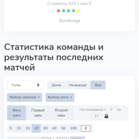
Стоимость: 420.1 млн. €
⬤
⬤
⬤
⬤
⬤
Bundesliga
Статистика команды и
результаты последних
матчей
Дома
На выезде
Все
Выбор сезонов
Выбор лиги
На интервале с
по
Весь
Первый
Второй
матч
тайм
тайм
5
10
15
20
30
40
50
100