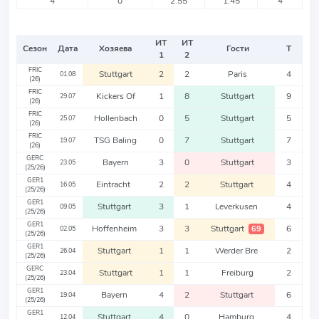
4
0
2.55
1.45
4
ИТ
ИТ
Сезон
Дата
Хозяева
Гости
Т
1
2
FRIC
Stuttgart
2
2
Paris
4
01.08
(26)
FRIC
Kickers Of
1
8
Stuttgart
9
29.07
(26)
FRIC
Hollenbach
0
5
Stuttgart
5
25.07
(26)
FRIC
TSG Baling
0
7
Stuttgart
7
19.07
(26)
GERC
Bayern
3
0
Stuttgart
3
23.05
(25/26)
GER1
Eintracht
2
2
Stuttgart
4
16.05
(25/26)
GER1
Stuttgart
3
1
Leverkusen
4
09.05
(25/26)
GER1
Hoffenheim
3
3
Stuttgart
6
69
02.05
(25/26)
GER1
Stuttgart
1
1
Werder Bre
2
26.04
(25/26)
GERC
Stuttgart
1
1
Freiburg
2
23.04
(25/26)
GER1
Bayern
4
2
Stuttgart
6
19.04
(25/26)
GER1
Stuttgart
4
0
Hamburg
4
12.04