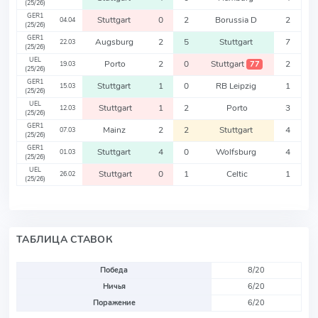
(25/26)
GER1
Stuttgart
0
2
Borussia D
2
04.04
(25/26)
GER1
Augsburg
2
5
Stuttgart
7
22.03
(25/26)
UEL
Porto
2
0
Stuttgart
2
77
19.03
(25/26)
GER1
Stuttgart
1
0
RB Leipzig
1
15.03
(25/26)
UEL
Stuttgart
1
2
Porto
3
12.03
(25/26)
GER1
Mainz
2
2
Stuttgart
4
07.03
(25/26)
GER1
Stuttgart
4
0
Wolfsburg
4
01.03
(25/26)
UEL
Stuttgart
0
1
Celtic
1
26.02
(25/26)
ТАБЛИЦА СТАВОК
Победа
8/20
Ничья
6/20
Поражение
6/20