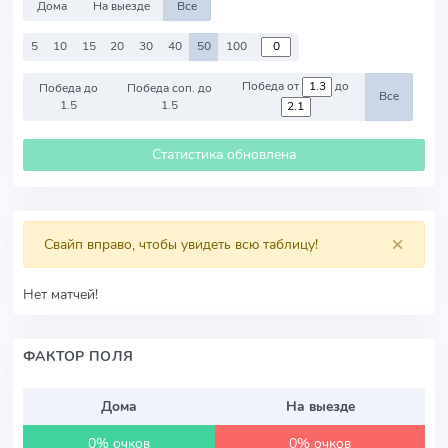
Дома
На выезде
Все
5
10
15
20
30
40
50
100
Победа от
до
Победа до
Победа соп. до
Все
1.5
1.5
Статистика обновлена
×
Свайп вправо, чтобы увидеть всю таблицу!
Нет матчей!
ФАКТОР ПОЛЯ
Дома
На выезде
0% очков
0% очков