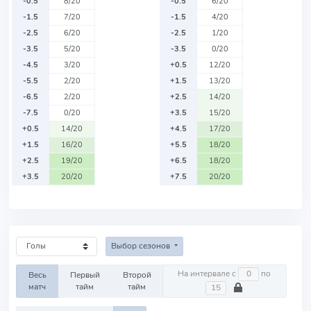
-0.5
8/20
-0.5
6/20
-1.5
7/20
-1.5
4/20
-2.5
6/20
-2.5
1/20
-3.5
5/20
-3.5
0/20
-4.5
3/20
+0.5
12/20
-5.5
2/20
+1.5
13/20
-6.5
2/20
+2.5
14/20
-7.5
0/20
+3.5
15/20
+0.5
14/20
+4.5
17/20
+1.5
16/20
+5.5
18/20
+2.5
19/20
+6.5
18/20
+3.5
20/20
+7.5
20/20
Выбор сезонов
На интервале с
по
Весь
Первый
Второй
матч
тайм
тайм