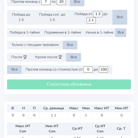
Против команд с
по
Все
Победа от
до
Победа до
Победа соп. до
Все
1.5
1.5
Победа в 1-тайме
Поражение в 1-тайме
Ничья в 1-тайме
Все
Только с текущим тренером
Все
После 🏆
Кроме после 🏆
Все
Все
Против команд со стоимостью от
до
Статистика обновлена
В
Н
П
Ср. разница
Макс
Мин
Макс ИТ
Мин ИТ
8
6
6
1.1
9
1
8
0
Макс ИТ
Мин ИТ
Ср ИТ
Ср ИТ
Ср. Т
Соп
Соп
Соп