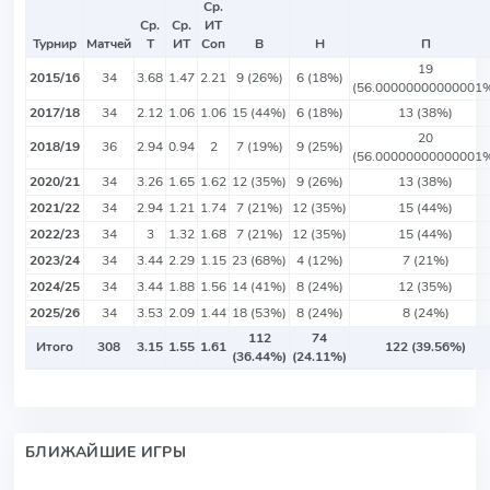
Ср.
Ср.
Ср.
ИТ
Турнир
Матчей
Т
ИТ
Соп
В
Н
П
19
2015/16
34
3.68
1.47
2.21
9 (26%)
6 (18%)
(56.00000000000001
2017/18
34
2.12
1.06
1.06
15 (44%)
6 (18%)
13 (38%)
20
2018/19
36
2.94
0.94
2
7 (19%)
9 (25%)
(56.00000000000001
2020/21
34
3.26
1.65
1.62
12 (35%)
9 (26%)
13 (38%)
2021/22
34
2.94
1.21
1.74
7 (21%)
12 (35%)
15 (44%)
2022/23
34
3
1.32
1.68
7 (21%)
12 (35%)
15 (44%)
2023/24
34
3.44
2.29
1.15
23 (68%)
4 (12%)
7 (21%)
2024/25
34
3.44
1.88
1.56
14 (41%)
8 (24%)
12 (35%)
2025/26
34
3.53
2.09
1.44
18 (53%)
8 (24%)
8 (24%)
112
74
Итого
308
3.15
1.55
1.61
122 (39.56%)
(36.44%)
(24.11%)
БЛИЖАЙШИЕ ИГРЫ